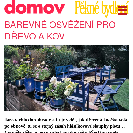
BAREVNÉ OSVĚŽENÍ PRO
DŘEVO A KOV
Jaro vtrhlo do zahrady a tu je vidět, jak dřevěná lavička volá
po obnově, tu se o stejný zásah hlásí kovové sloupky plotu…
Vezměte štětec a nový kabát jim dopřejte. Před tím se ale