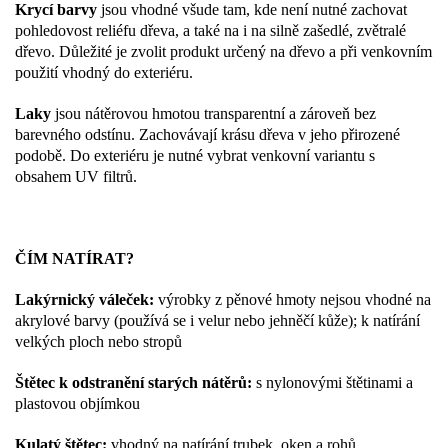
Krycí barvy
jsou vhodné všude tam, kde není nutné zachovat
pohledovost reliéfu dřeva, a také na i na silně zašedlé, zvětralé
dřevo. Důležité je zvolit produkt určený na dřevo a při venkovním
použití vhodný do exteriéru.
Laky
jsou nátěrovou hmotou transparentní a zároveň bez
barevného odstínu. Zachovávají krásu dřeva v jeho přirozené
podobě. Do exteriéru je nutné vybrat venkovní variantu s
obsahem UV filtrů.
ČÍM NATÍRAT?
Lakýrnický váleček:
výrobky z pěnové hmoty nejsou vhodné na
akrylové barvy (používá se i velur nebo jehněčí kůže); k natírání
velkých ploch nebo stropů
Štětec k odstranění starých nátěrů:
s nylonovými štětinami a
plastovou objímkou
Kulatý štětec:
vhodný na natírání trubek, oken a rohů