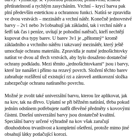
přetíratelností a rychlým zasycháním. Vrchní – krycí barva pak
plní především estetickou a ochrannou funkci. Natírá se zpravidla
ve dvou vrstvách – mezinátěr a vrchní nátěr. Konečně jednovrstvé
barvy – 2v1 nebo 3v1obsahují jak základní, tak i vrchní nátěr a
šetří tak čas i peníze, uvítají je pohodlní natěrači, kteří nechtějí
kupovat dva typy barev. U barev 3v1 je „přítomný“ kromě
základního a vrchního nátěru i takzvaný mezinátěr, který ještě
umocňuje ochranu materiálu. Zpravidla je nutné jednošichtovky
natírat ve dvou až třech vrstvách, aby bylo dosaženo dostatečné
ochrany podkladu. Mezi těmito „jednošichtovkami“ jsou i barvy,
které lze nanášet i přímo na rezavý povrch. Složení těchto barev
zabraňuje rozšíření už existující rzi a zároveň antikorozní složka
zabezpečuje ochranu natíraného povrchu.
Možné je zvolit také univerzální barvu, kterou lze aplikovat, jak
na kov, tak na dřevo. Uplatní se při běžném natírání, třeba pokud
jedním odstínem potřebujete natřít dřevěné předměty s kovovými
částmi. Dnešní univerzální barvy jsou dostatečně kvalitní.
Speciální barvy určené výhradně na kov však zaručují
dlouhodobou trvanlivost a kompletní ošetření, protože mimo jiné
obsahují látky potlačující korozi.