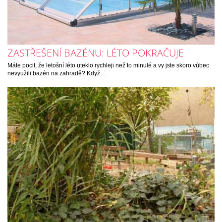
ZASTŘEŠENÍ BAZÉNU: LÉTO POKRAČUJE
Máte pocit, že letošní léto uteklo rychleji než to minulé a vy jste skoro vůbec
nevyužili bazén na zahradě? Když…