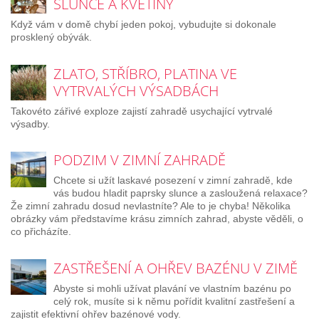
SLUNCE A KVĚTINY
Když vám v domě chybí jeden pokoj, vybudujte si dokonale
prosklený obývák.
ZLATO, STŘÍBRO, PLATINA VE
VYTRVALÝCH VÝSADBÁCH
Takovéto zářivé exploze zajistí zahradě usychající vytrvalé
výsadby.
PODZIM V ZIMNÍ ZAHRADĚ
Chcete si užít laskavé posezení v zimní zahradě, kde
vás budou hladit paprsky slunce a zasloužená relaxace?
Že zimní zahradu dosud nevlastníte? Ale to je chyba! Několika
obrázky vám představíme krásu zimních zahrad, abyste věděli, o
co přicházíte.
ZASTŘEŠENÍ A OHŘEV BAZÉNU V ZIMĚ
Abyste si mohli užívat plavání ve vlastním bazénu po
celý rok, musíte si k němu pořídit kvalitní zastřešení a
zajistit efektivní ohřev bazénové vody.