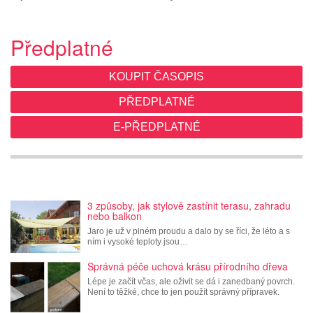
Předplatné
KOUPIT ČASOPIS
PŘEDPLATNÉ
E-PŘEDPLATNÉ
3 způsoby, jak stylově zastínit terasu, zahradu
nebo balkon
Jaro je už v plném proudu a dalo by se říci, že léto a s
ním i vysoké teploty jsou…
Správná péče uchová krásu přírodního dřeva
Lépe je začít včas, ale oživit se dá i zanedbaný povrch.
Není to těžké, chce to jen použít správný přípravek.