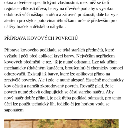
okna a dveře se specifickými vlastnostmi, mezi něž se řadí
regulace vlhkosti dřeva, barvy na dřevěné podlahy s vysokou
odolností vůči nášlapu a otěru a zároveň pružností, dále barvy s
atestem pro styk s potravinami/hračkami určené především pro
nátěry hraček a dětského nábytku.
PŘÍPRAVA KOVOVÝCH POVRCHŮ
Příprava kovového podkladu se týká starších předmětů, které
vyžadují péči před aplikací krycí barvy. Největším nepřítelem
kovových předmětů je rez, již je nutné odstranit. Lze tak učinit
mechanicky (drátěným kartáčem, broušením) či chemicky pomocí
odrezovačů. Existují již barvy, které lze aplikovat přímo na
zrezivělé povrchy. Ale i zde je nutné alespoň částečně mechanicky
kov očistit a narušit zkorodovaný povrch. Rovněž platí, že je
povrch nutné zbavit odlupujících se částí starého nátěru. Aby
nový nátěr dobře přilnul, je pak třeba podklad odmastit, pro tento
účel lze použít technický líh, ředidlo či jen horkou vodu se
saponátem.