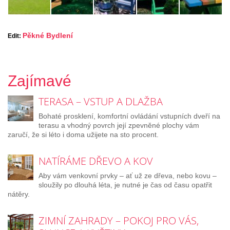
Pěkné Bydlení
Edit:
Zajímavé
TERASA – VSTUP A DLAŽBA
Bohaté prosklení, komfortní ovládání vstupních dveří na
terasu a vhodný povrch její zpevněné plochy vám
zaručí, že si léto i doma užijete na sto procent.
NATÍRÁME DŘEVO A KOV
Aby vám venkovní prvky – ať už ze dřeva, nebo kovu –
sloužily po dlouhá léta, je nutné je čas od času opatřit
nátěry.
ZIMNÍ ZAHRADY – POKOJ PRO VÁS,