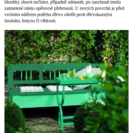
hloubky zbavit nečistot, případně odmastit, po zaschnutí tmelu
zatmelené místo opětovně přebrousit. U nových povrchů je před
vrchním nátěrem potřeba dřevo ošetřit proti dřevokazným
houbám, hmyzu či vlhkosti.