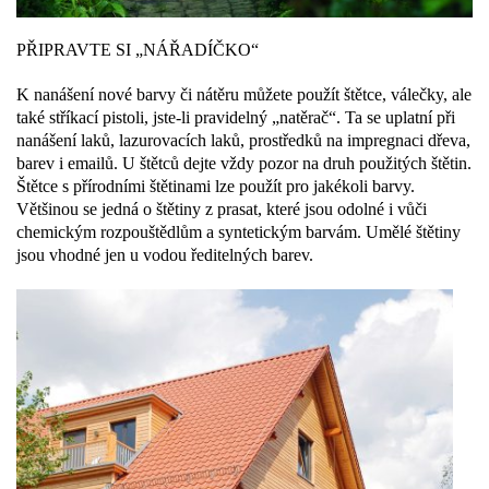
PŘIPRAVTE SI „NÁŘADÍČKO“
K nanášení nové barvy či nátěru můžete použít štětce, válečky, ale
také stříkací pistoli, jste-li pravidelný „natěrač“. Ta se uplatní při
nanášení laků, lazurovacích laků, prostředků na impregnaci dřeva,
barev i emailů. U štětců dejte vždy pozor na druh použitých štětin.
Štětce s přírodními štětinami lze použít pro jakékoli barvy.
Většinou se jedná o štětiny z prasat, které jsou odolné i vůči
chemickým rozpouštědlům a syntetickým barvám. Umělé štětiny
jsou vhodné jen u vodou ředitelných barev.