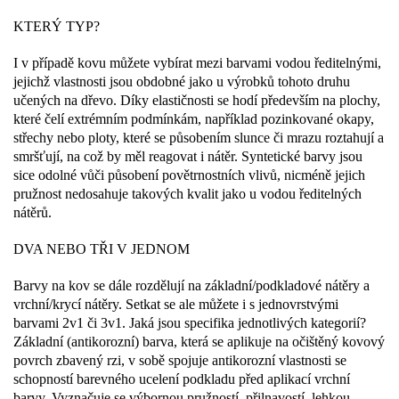
KTERÝ TYP?
I v případě kovu můžete vybírat mezi barvami vodou ředitelnými,
jejichž vlastnosti jsou obdobné jako u výrobků tohoto druhu
učených na dřevo. Díky elastičnosti se hodí především na plochy,
které čelí extrémním podmínkám, například pozinkované okapy,
střechy nebo ploty, které se působením slunce či mrazu roztahují a
smršťují, na což by měl reagovat i nátěr. Syntetické barvy jsou
sice odolné vůči působení povětrnostních vlivů, nicméně jejich
pružnost nedosahuje takových kvalit jako u vodou ředitelných
nátěrů.
DVA NEBO TŘI V JEDNOM
Barvy na kov se dále rozdělují na základní/podkladové nátěry a
vrchní/krycí nátěry. Setkat se ale můžete i s jednovrstvými
barvami 2v1 či 3v1. Jaká jsou specifika jednotlivých kategorií?
Základní (antikorozní) barva, která se aplikuje na očištěný kovový
povrch zbavený rzi, v sobě spojuje antikorozní vlastnosti se
schopností barevného ucelení podkladu před aplikací vrchní
barvy. Vyznačuje se výbornou pružností, přilnavostí, lehkou