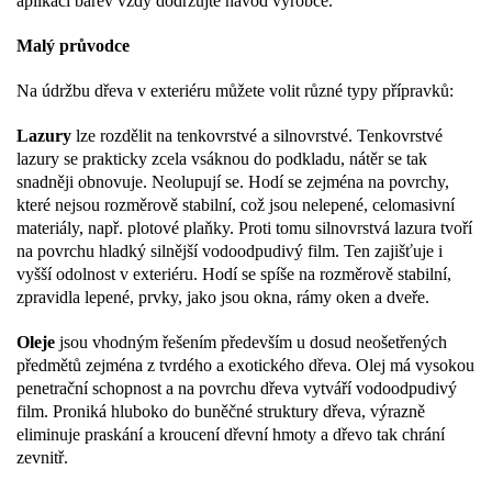
aplikaci barev vždy dodržujte návod výrobce.
Malý průvodce
Na údržbu dřeva v exteriéru můžete volit různé typy přípravků:
Lazury
lze rozdělit na tenkovrstvé a silnovrstvé. Tenkovrstvé
lazury se prakticky zcela vsáknou do podkladu, nátěr se tak
snadněji obnovuje. Neolupují se. Hodí se zejména na povrchy,
které nejsou rozměrově stabilní, což jsou nelepené, celomasivní
materiály, např. plotové plaňky. Proti tomu silnovrstvá lazura tvoří
na povrchu hladký silnější vodoodpudivý film. Ten zajišťuje i
vyšší odolnost v exteriéru. Hodí se spíše na rozměrově stabilní,
zpravidla lepené, prvky, jako jsou okna, rámy oken a dveře.
Oleje
jsou vhodným řešením především u dosud neošetřených
předmětů zejména z tvrdého a exotického dřeva. Olej má vysokou
penetrační schopnost a na povrchu dřeva vytváří vodoodpudivý
film. Proniká hluboko do buněčné struktury dřeva, výrazně
eliminuje praskání a kroucení dřevní hmoty a dřevo tak chrání
zevnitř.