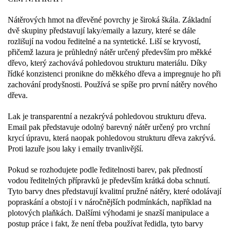
Nátěrových hmot na dřevěné povrchy je široká škála. Základní
dvě skupiny představují laky/emaily a lazury, které se dále
rozlišují na vodou ředitelné a na syntetické. Liší se kryvostí,
přičemž lazura je průhledný nátěr určený především pro měkké
dřevo, který zachovává pohledovou strukturu materiálu. Díky
řídké konzistenci pronikne do měkkého dřeva a impregnuje ho při
zachování prodyšnosti. Používá se spíše pro první nátěry nového
dřeva.
Lak je transparentní a nezakrývá pohledovou strukturu dřeva.
Email pak představuje odolný barevný nátěr určený pro vrchní
krycí úpravu, která naopak pohledovou strukturu dřeva zakrývá.
Proti lazuře jsou laky i emaily trvanlivější.
Pokud se rozhodujete podle ředitelnosti barev, pak předností
vodou ředitelných přípravků je především krátká doba schnutí.
Tyto barvy dnes představují kvalitní pružné nátěry, které odolávají
popraskání a obstojí i v náročnějších podmínkách, například na
plotových plaňkách. Dalšími výhodami je snazší manipulace a
postup práce i fakt, že není třeba používat ředidla, tyto barvy