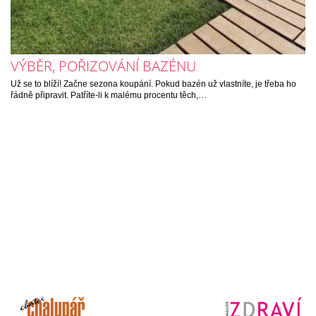
VÝBĚR, POŘIZOVÁNÍ BAZÉNU
Už se to blíží! Začne sezona koupání. Pokud bazén už vlastníte, je třeba ho
řádně připravit. Patříte-li k malému procentu těch,…