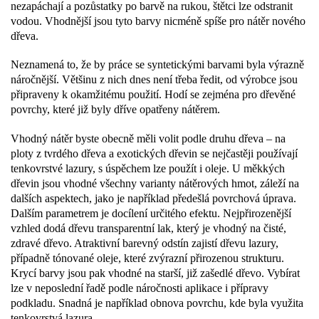
nezapáchají a pozůstatky po barvě na rukou, štětci lze odstranit
vodou. Vhodnější jsou tyto barvy nicméně spíše pro nátěr nového
dřeva.
Neznamená to, že by práce se syntetickými barvami byla výrazně
náročnější. Většinu z nich dnes není třeba ředit, od výrobce jsou
připraveny k okamžitému použití. Hodí se zejména pro dřevěné
povrchy, které již byly dříve opatřeny nátěrem.
Vhodný nátěr byste obecně měli volit podle druhu dřeva – na
ploty z tvrdého dřeva a exotických dřevin se nejčastěji používají
tenkovrstvé lazury, s úspěchem lze použít i oleje. U měkkých
dřevin jsou vhodné všechny varianty nátěrových hmot, záleží na
dalších aspektech, jako je například předešlá povrchová úprava.
Dalším parametrem je docílení určitého efektu. Nejpřirozenější
vzhled dodá dřevu transparentní lak, který je vhodný na čisté,
zdravé dřevo. Atraktivní barevný odstín zajistí dřevu lazury,
případně tónované oleje, které zvýrazní přirozenou strukturu.
Krycí barvy jsou pak vhodné na starší, již zašedlé dřevo. Vybírat
lze v neposlední řadě podle náročnosti aplikace i přípravy
podkladu. Snadná je například obnova povrchu, kde byla využita
tenkovrstvá lazura.