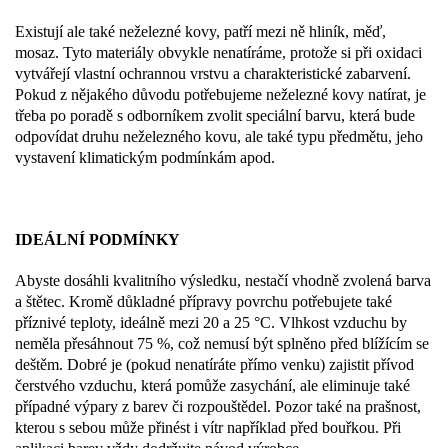
Existují ale také neželezné kovy, patří mezi ně hliník, měď,
mosaz. Tyto materiály obvykle nenatíráme, protože si při oxidaci
vytvářejí vlastní ochrannou vrstvu a charakteristické zabarvení.
Pokud z nějakého důvodu potřebujeme neželezné kovy natírat, je
třeba po poradě s odborníkem zvolit speciální barvu, která bude
odpovídat druhu neželezného kovu, ale také typu předmětu, jeho
vystavení klimatickým podmínkám apod.
IDEÁLNÍ PODMÍNKY
Abyste dosáhli kvalitního výsledku, nestačí vhodně zvolená barva
a štětec. Kromě důkladné přípravy povrchu potřebujete také
příznivé teploty, ideálně mezi 20 a 25 °C. Vlhkost vzduchu by
neměla přesáhnout 75 %, což nemusí být splněno před blížícím se
deštěm. Dobré je (pokud nenatíráte přímo venku) zajistit přívod
čerstvého vzduchu, která pomůže zasychání, ale eliminuje také
případné výpary z barev či rozpouštědel. Pozor také na prašnost,
kterou s sebou může přinést i vítr například před bouřkou. Při