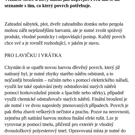
seznamte s tím, co který povrch potřebuje.
Zahradní nábytek, plot, dveře zahradního domku nebo pergola
mohou zářit nejrůznějšími barvami, ale je nutné zvolit správný
produkt, vhodné pomůcky i odpovídající postup. Každý povrch
chce své a je rovněž rozhodující, v jakém je stavu.
PRO LAVIČKU I VRÁTKA
Chystáte-li se opatřit novou barvou dřevěný povrch, který již
natíraný byl, je nutné zbytky starého nátěru odstranit, a to
nejčastěji broušením – ručním nebo s pomocí elektrického nářadí,
využít lze také opalování (tedy odstraňování starých nátěrů
pomocí horkovzdušné pistole a špachtle nebo stěrky), případně
využít chemické odstraňovače starých nátěrů. Finální broušení je
ale nutné i ve dvou naposledy jmenovaných případech. Povrch je
pak třeba zbavit veškerých nečistot a prachu. Pozor na nerovnosti,
zejména při natírání barvou mohou finální efekt rušit. Lze je
vyrovnat je pomocí tmelu, přičemž pro exteriér je vhodný
dvousložkový polyesterový tmel. Opravovaná místa je nutné do