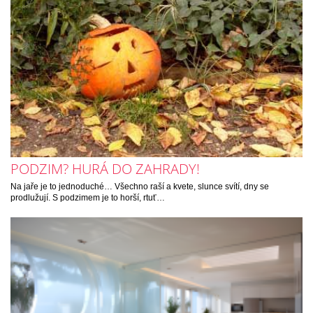
PODZIM? HURÁ DO ZAHRADY!
Na jaře je to jednoduché… Všechno raší a kvete, slunce svítí, dny se
prodlužují. S podzimem je to horší, rtuť…