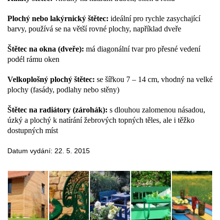
Plochý nebo lakýrnický štětec:
ideální pro rychle zasychající
barvy, používá se na větší rovné plochy, například dveře
Štětec na okna (dveře):
má diagonální tvar pro přesné vedení
podél rámu oken
Velkoplošný plochý štětec:
se šířkou 7 – 14 cm, vhodný na velké
plochy (fasády, podlahy nebo stěny)
Štětec na radiátory (zárohák):
s dlouhou zalomenou násadou,
úzký a plochý k natírání žebrových topných těles, ale i těžko
dostupných míst
Datum vydání: 22. 5. 2015