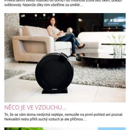
Přivést denní světlo hluboko do domu i do místností zcela bez oken, dokáží
světlovody. Nejenže díky nim ušetříme za umělé…
NĚCO JE VE VZDUCHU…
To, že se vám doma nedýchá nejlépe, nemusíte na první pohled ani poznat.
Nekvalitní nebo příliš suchý vzduch je ale příčinou…