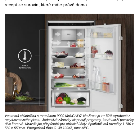
recept ze surovin, které máte právě doma.
Vestavná chladnička s mrazákem 9000 MultiChill 0° No Frost je ze 70% vyrobená z
recyklovatelného plastu. Jednotlivé zásuvky disponují programy, které udrží potraviny
déle čerstvé. Mrazák jde přizpůsobit pro chladicí účely. Spotřebič má rozměry 1 780 x
560 x 550mm. Energetická třída C. 39 199Kč, foto: AEG