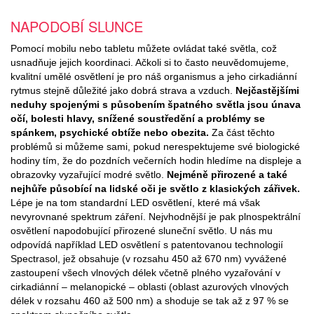
NAPODOBÍ SLUNCE
Pomocí mobilu nebo tabletu můžete ovládat také světla, což
usnadňuje jejich koordinaci. Ačkoli si to často neuvědomujeme,
kvalitní umělé osvětlení je pro náš organismus a jeho cirkadiánní
rytmus stejně důležité jako dobrá strava a vzduch.
Nejčastějšími
neduhy spojenými s působením špatného světla jsou únava
očí, bolesti hlavy, snížené soustředění a problémy se
spánkem, psychické obtíže nebo obezita.
Za část těchto
problémů si můžeme sami, pokud nerespektujeme své biologické
hodiny tím, že do pozdních večerních hodin hledíme na displeje a
obrazovky vyzařující modré světlo.
Nejméně přirozené a také
nejhůře působící na lidské oči je světlo z klasických zářivek.
Lépe je na tom standardní LED osvětlení, které má však
nevyrovnané spektrum záření. Nejvhodnější je pak plnospektrální
osvětlení napodobující přirozené sluneční světlo. U nás mu
odpovídá například LED osvětlení s patentovanou technologií
Spectrasol, jež obsahuje (v rozsahu 450 až 670 nm) vyvážené
zastoupení všech vlnových délek včetně plného vyzařování v
cirkadiánní – melanopické – oblasti (oblast azurových vlnových
délek v rozsahu 460 až 500 nm) a shoduje se tak až z 97 % se