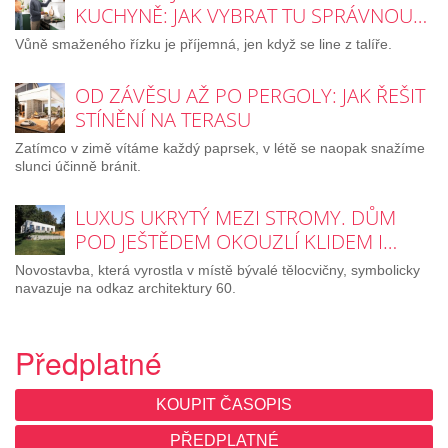
KUCHYNĚ: JAK VYBRAT TU SPRÁVNOU…
Vůně smaženého řízku je příjemná, jen když se line z talíře.
OD ZÁVĚSU AŽ PO PERGOLY: JAK ŘEŠIT
STÍNĚNÍ NA TERASU
Zatímco v zimě vítáme každý paprsek, v létě se naopak snažíme
slunci účinně bránit.
LUXUS UKRYTÝ MEZI STROMY. DŮM
POD JEŠTĚDEM OKOUZLÍ KLIDEM I…
Novostavba, která vyrostla v místě bývalé tělocvičny, symbolicky
navazuje na odkaz architektury 60.
Předplatné
KOUPIT ČASOPIS
PŘEDPLATNÉ