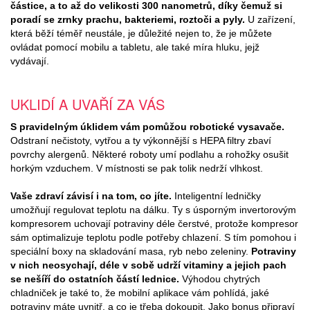
částice, a to až do velikosti 300 nanometrů, díky čemuž si
poradí se zrnky prachu, bakteriemi, roztoči a pyly.
U zařízení,
která běží téměř neustále, je důležité nejen to, že je můžete
ovládat pomocí mobilu a tabletu, ale také míra hluku, jejž
vydávají.
UKLIDÍ A UVAŘÍ ZA VÁS
S pravidelným úklidem vám pomůžou robotické vysavače.
Odstraní nečistoty, vytřou a ty výkonnější s HEPA filtry zbaví
povrchy alergenů. Některé roboty umí podlahu a rohožky osušit
horkým vzduchem. V místnosti se pak tolik nedrží vlhkost.
Vaše zdraví závisí i na tom, co jíte.
Inteligentní ledničky
umožňují regulovat teplotu na dálku. Ty s úsporným invertorovým
kompresorem uchovají potraviny déle čerstvé, protože kompresor
sám optimalizuje teplotu podle potřeby chlazení. S tím pomohou i
speciální boxy na skladování masa, ryb nebo zeleniny.
Potraviny
v nich neosychají, déle v sobě udrží vitaminy a jejich pach
se nešíří do ostatních částí lednice.
Výhodou chytrých
chladniček je také to, že mobilní aplikace vám pohlídá, jaké
potraviny máte uvnitř, a co je třeba dokoupit. Jako bonus připraví