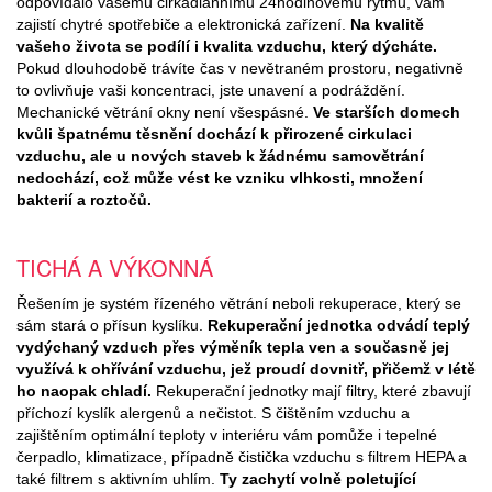
odpovídalo vašemu cirkadiánnímu 24hodinovému rytmu, vám
zajistí chytré spotřebiče a elektronická zařízení.
Na kvalitě
vašeho života se podílí i kvalita vzduchu, který dýcháte.
Pokud dlouhodobě trávíte čas v nevětraném prostoru, negativně
to ovlivňuje vaši koncentraci, jste unavení a podráždění.
Mechanické větrání okny není všespásné.
Ve starších domech
kvůli špatnému těsnění dochází k přirozené cirkulaci
vzduchu, ale u nových staveb k žádnému samovětrání
nedochází, což může vést ke vzniku vlhkosti, množení
bakterií a roztočů.
TICHÁ A VÝKONNÁ
Řešením je systém řízeného větrání neboli rekuperace, který se
sám stará o přísun kyslíku.
Rekuperační jednotka odvádí teplý
vydýchaný vzduch přes výměník tepla ven a současně jej
využívá k ohřívání vzduchu, jež proudí dovnitř, přičemž v létě
ho naopak chladí.
Rekuperační jednotky mají filtry, které zbavují
příchozí kyslík alergenů a nečistot. S čištěním vzduchu a
zajištěním optimální teploty v interiéru vám pomůže i tepelné
čerpadlo, klimatizace, případně čistička vzduchu s filtrem HEPA a
také filtrem s aktivním uhlím.
Ty zachytí volně poletující