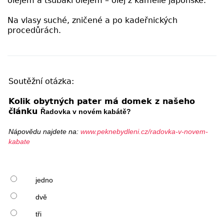
olejem a tsubaki olejem – olej z kamélie japonské.
Na vlasy suché, zničené a po kadeřnických
procedůrách.
Soutěžní otázka:
Kolik obytných pater má domek z našeho
článku
Řadovka v novém kabátě?
Nápovědu najdete na:
www.peknebydleni.cz/radovka-v-novem-
kabate
jedno
dvě
tři