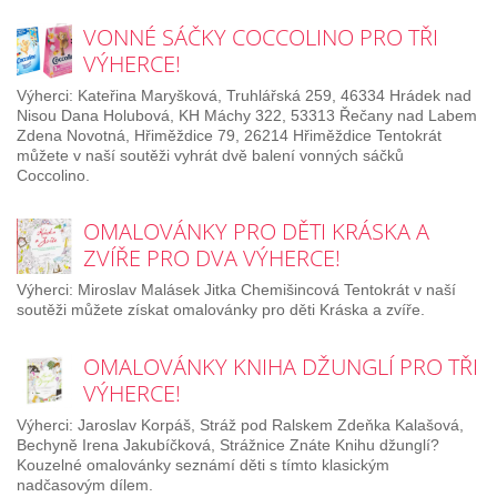
VONNÉ SÁČKY COCCOLINO PRO TŘI
VÝHERCE!
Výherci: Kateřina Maryšková, Truhlářská 259, 46334 Hrádek nad
Nisou Dana Holubová, KH Máchy 322, 53313 Řečany nad Labem
Zdena Novotná, Hřiměždice 79, 26214 Hřiměždice Tentokrát
můžete v naší soutěži vyhrát dvě balení vonných sáčků
Coccolino.
OMALOVÁNKY PRO DĚTI KRÁSKA A
ZVÍŘE PRO DVA VÝHERCE!
Výherci: Miroslav Malásek Jitka Chemišincová Tentokrát v naší
soutěži můžete získat omalovánky pro děti Kráska a zvíře.
OMALOVÁNKY KNIHA DŽUNGLÍ PRO TŘI
VÝHERCE!
Výherci: Jaroslav Korpáš, Stráž pod Ralskem Zdeňka Kalašová,
Bechyně Irena Jakubíčková, Strážnice Znáte Knihu džunglí?
Kouzelné omalovánky seznámí děti s tímto klasickým
nadčasovým dílem.