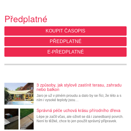
Předplatné
KOUPIT ČASOPIS
PŘEDPLATNÉ
E-PŘEDPLATNÉ
3 způsoby, jak stylově zastínit terasu, zahradu
nebo balkon
Jaro je už v plném proudu a dalo by se říci, že léto a s
ním i vysoké teploty jsou…
Správná péče uchová krásu přírodního dřeva
Lépe je začít včas, ale oživit se dá i zanedbaný povrch.
Není to těžké, chce to jen použít správný přípravek.