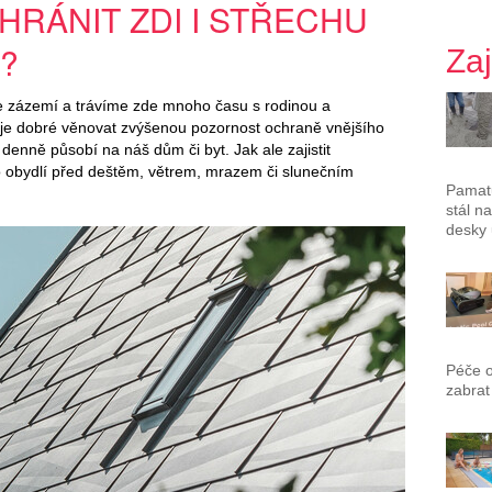
HRÁNIT ZDI I STŘECHU
?
Za
e zázemí a trávíme zde mnoho času s rodinou a
, je dobré věnovat zvýšenou pozornost ochraně vnějšího
é denně působí na náš dům či byt. Jak ale zajistit
o obydlí před deštěm, větrem, mrazem či slunečním
Pamatu
stál n
desky 
Péče 
zabrat