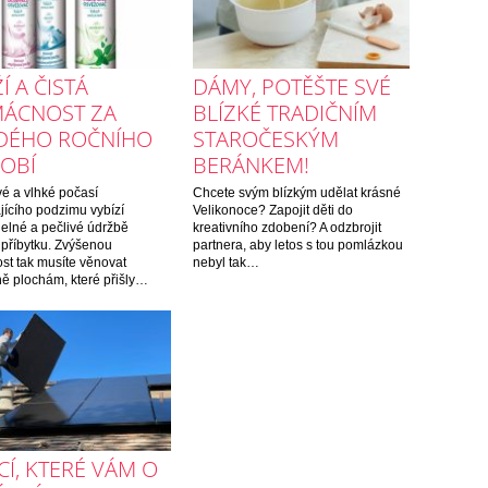
Í A ČISTÁ
DÁMY, POTĚŠTE SVÉ
ÁCNOST ZA
BLÍZKÉ TRADIČNÍM
DÉHO ROČNÍHO
STAROČESKÝM
OBÍ
BERÁNKEM!
é a vlhké počasí
Chcete svým blízkým udělat krásné
jícího podzimu vybízí
Velikonoce? Zapojit děti do
delné a pečlivé údržbě
kreativního zdobení? A odzbrojit
příbytku. Zvýšenou
partnera, aby letos s tou pomlázkou
st tak musíte věnovat
nebyl tak…
ě plochám, které přišly…
CÍ, KTERÉ VÁM O