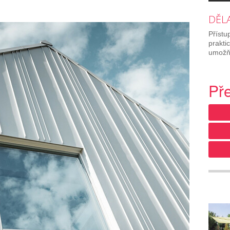
DĚL
Přístu
prakti
umožňu
Př