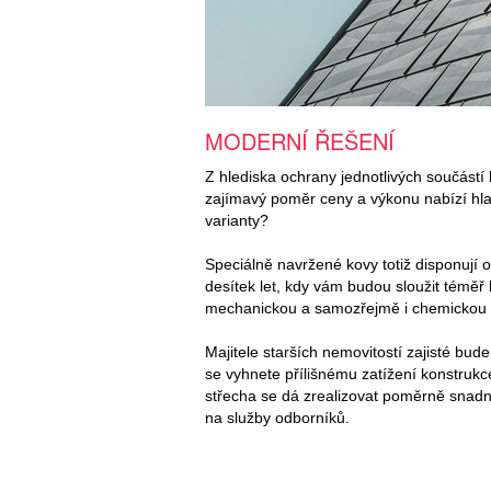
MODERNÍ ŘEŠENÍ
Z hlediska ochrany jednotlivých součástí
zajímavý poměr ceny a výkonu nabízí h
varianty?
Speciálně navržené kovy totiž disponují 
desítek let, kdy vám budou sloužit téměř 
mechanickou a samozřejmě i chemickou od
Majitele starších nemovitostí zajisté bud
se vyhnete přílišnému zatížení konstrukc
střecha se dá zrealizovat poměrně snadno 
na služby odborníků.