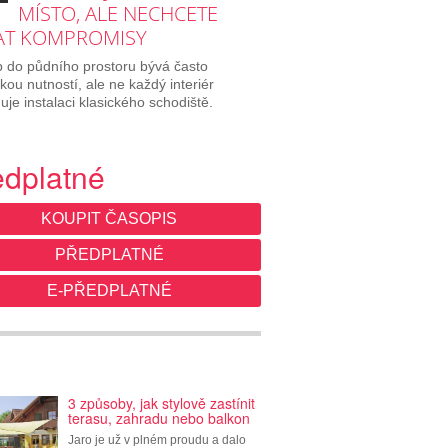
MÍSTO, ALE NECHCETE
AT KOMPROMISY
p do půdního prostoru bývá často
ckou nutností, ale ne každý interiér
je instalaci klasického schodiště.
edplatné
KOUPIT ČASOPIS
PŘEDPLATNÉ
E-PŘEDPLATNÉ
3 způsoby, jak stylově zastínit
terasu, zahradu nebo balkon
Jaro je už v plném proudu a dalo