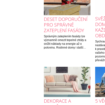
SVĚŽ
DESET DOPORUČENÍ
DOM
PRO SPRÁVNÉ
KAŽ
ZATEPLENÍ FASÁDY
OBD
Správným zateplením fasády lze
významně omezit tepelné ztráty a
Sychrav
snížit náklady na energie až o
nastáva
polovinu. Rodinné domy i další…
k pravi
vašeho 
pozorno
převážn
DEKORACE A
5 VĚ