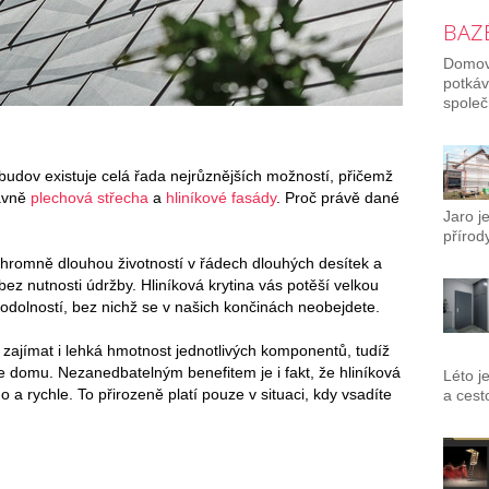
BAZÉ
Domov 
potkáv
společ
 budov existuje celá řada nejrůznějších možností, přičemž
lavně
plechová střecha
a
hliníkové fasády
. Proč právě dané
Jaro j
přírody
ohromně dlouhou životností v řádech dlouhých desítek a
bez nutnosti údržby. Hliníková krytina vás potěší velkou
olností, bez nichž se v našich končinách neobejdete.
e zajímat i lehká hmotnost jednotlivých komponentů, tudíž
e domu. Nezanedbatelným benefitem je i fakt, že hliníková
Léto j
a rychle. To přirozeně platí pouze v situaci, kdy vsadíte
a cest