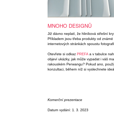
MNOHO DESIGNŮ
Již dávno neplatí, že hliníková střešní kr
Příkladem jsou třeba produkty od známé
internetových stránkách spoustu fotograf
Otevřete si odkaz
PREFA
a v tabulce naho
objeví ukázky, jak může vypadat i váš ma
rakouském Perwangu? Pokud ano, použijt
konzultaci, během níž si vyslechnete ide
Komerční prezentace
Datum vydání: 1. 3. 2023