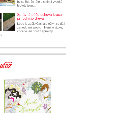
by se říci, že léto a s ním i vysoké
teploty jsou…
Správná péče uchová krásu
přírodního dřeva
Lépe je začít včas, ale oživit se dá i
zanedbaný povrch. Není to těžké,
chce to jen použít správný
ek.