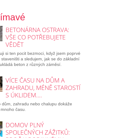
jímavé
BETONÁRNA OSTRAVA:
VŠE CO POTŘEBUJETE
VĚDĚT
ji si ten pocit bezmoci, když jsem poprvé
a staveništi a sledujem, jak se do základní
ukládá beton z různých záměsí.
VÍCE ČASU NA DŮM A
ZAHRADU, MÉNĚ STAROSTÍ
S ÚKLIDEM.…
o dům, zahradu nebo chalupu dokáže
 mnoho času.
DOMOV PLNÝ
SPOLEČNÝCH ZÁŽITKŮ: