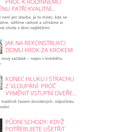
PROČ K RODINNÉMU
NU PATŘÍ KVALITNÍ…
není jen stavba, je to místo, kde se
áme, sdílíme radosti a užíváme si
né chvíle s těmi nejbližšími.
JAK NA REKONSTRUKCI
DOMU KROK ZA KROKEM
e nový začátek – nejen v koloběhu
.
KONEC HLUKU I STRACHU
Z VLOUPÁNÍ: PROČ
VYMĚNIT VSTUPNÍ DVEŘE…
e tradičně časem dovolených, odpočinku
ování.
PŮDNÍ SCHODY: KDYŽ
POTŘEBUJETE UŠETŘIT