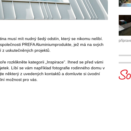
ytina musí mít nudný šedý odstín, který se nikomu nelíbí.
příprav
 společnosti PREFA Aluminiumprodukte, jež má na svých
ií z uskutečněných projektů.
ře rozklikněte kategorii „Inspirace“. Ihned se před vámi
jetek. Líbí se vám například fotografie rodinného domu v
e některý z uvedených kontaktů a domluvte si úvodní
ální možnost pro vás.