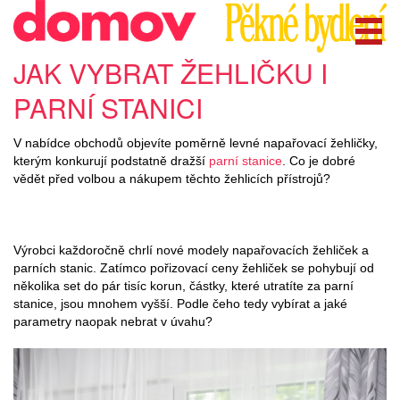
JAK VYBRAT ŽEHLIČKU I
PARNÍ STANICI
V nabídce obchodů objevíte poměrně levné napařovací žehličky,
kterým konkurují podstatně dražší
parní stanice
. Co je dobré
vědět před volbou a nákupem těchto žehlicích přístrojů?
Výrobci každoročně chrlí nové modely napařovacích žehliček a
parních stanic. Zatímco pořizovací ceny žehliček se pohybují od
několika set do pár tisíc korun, částky, které utratíte za parní
stanice, jsou mnohem vyšší. Podle čeho tedy vybírat a jaké
parametry naopak nebrat v úvahu?