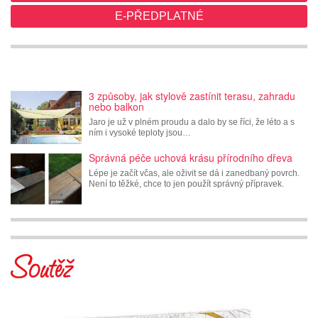
E-PŘEDPLATNÉ
3 způsoby, jak stylově zastínit terasu, zahradu
nebo balkon
Jaro je už v plném proudu a dalo by se říci, že léto a s
ním i vysoké teploty jsou…
Správná péče uchová krásu přírodního dřeva
Lépe je začít včas, ale oživit se dá i zanedbaný povrch.
Není to těžké, chce to jen použít správný přípravek.