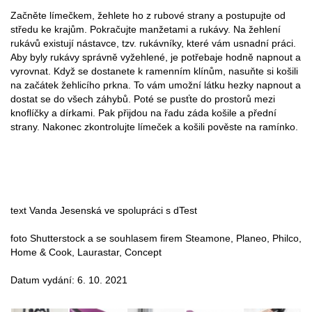
Začněte límečkem, žehlete ho z rubové strany a postupujte od
středu ke krajům. Pokračujte manžetami a rukávy. Na žehlení
rukávů existují nástavce, tzv. rukávníky, které vám usnadní práci.
Aby byly rukávy správně vyžehlené, je potřebaje hodně napnout a
vyrovnat. Když se dostanete k ramenním klínům, nasuňte si košili
na začátek žehlicího prkna. To vám umožní látku hezky napnout a
dostat se do všech záhybů. Poté se pusťte do prostorů mezi
knoflíčky a dírkami. Pak přijdou na řadu záda košile a přední
strany. Nakonec zkontrolujte límeček a košili pověste na ramínko.
text Vanda Jesenská ve spolupráci s dTest
foto Shutterstock a se souhlasem firem Steamone, Planeo, Philco,
Home & Cook, Laurastar, Concept
Datum vydání: 6. 10. 2021