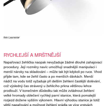
foto Laurastar
RYCHLEJŠÍ A MRŠTNĚJŠÍ
Napařovací žehlička naopak nevyžaduje žádné dlouhé zahajovací
procedury. Její rozměry navíc umožňují snadnější manipulaci i
menší nároky na skladování – může tak být kdykoli po ruce. Vhod
přijde tam, kde se žehlí často a po menších dávkách. Menší
nádrž na vodu totiž vyžaduje při delším žehlení častější dolévání,
což výsledný čas strávený u žehlicího prkna většinou lehce
prodlouží. V konečném důsledku tak může zvládnout žehlení
velké hromady oblečení rychleji parní stanice, která pomalejší
rozjezd dožene vyšším výkonem. Hlavní výhodou stanice je totiž
větší napařování a možnost žehlení prádla ve více vrstvách