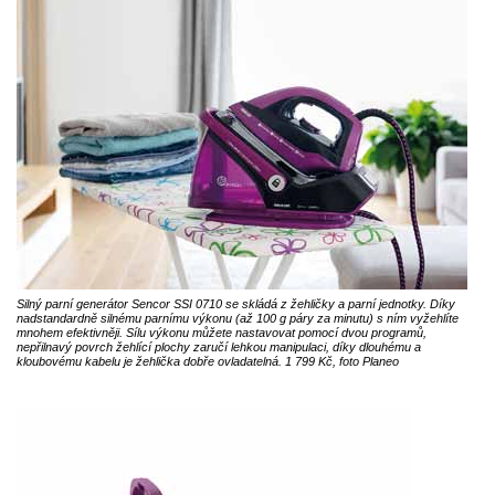
Silný parní generátor Sencor SSI 0710 se skládá z žehličky a parní jednotky. Díky
nadstandardně silnému parnímu výkonu (až 100 g páry za minutu) s ním vyžehlíte
mnohem efektivněji. Sílu výkonu můžete nastavovat pomocí dvou programů,
nepřilnavý povrch žehlící plochy zaručí lehkou manipulaci, díky dlouhému a
kloubovému kabelu je žehlička dobře ovladatelná. 1 799 Kč, foto Planeo