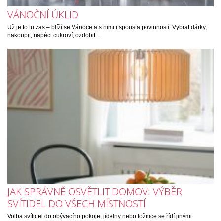
VÁNOČNÍ ÚKLID
Už je to tu zas – blíží se Vánoce a s nimi i spousta povinností. Vybrat dárky,
nakoupit, napéct cukroví, ozdobit…
JAK SPRÁVNĚ OSVĚTLIT DOMOV: VÝBĚR
SVÍTIDEL DO VŠECH MÍSTNOSTÍ
Volba svítidel do obývacího pokoje, jídelny nebo ložnice se řídí jinými