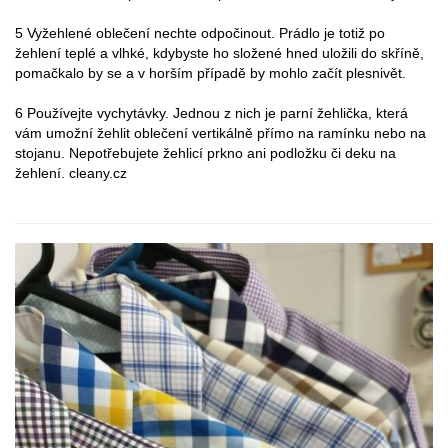
5 Vyžehlené oblečení nechte odpočinout. Prádlo je totiž po
žehlení teplé a vlhké, kdybyste ho složené hned uložili do skříně,
pomačkalo by se a v horším případě by mohlo začít plesnivět.
6 Používejte vychytávky. Jednou z nich je parní žehlička, která
vám umožní žehlit oblečení vertikálně přímo na ramínku nebo na
stojanu. Nepotřebujete žehlicí prkno ani podložku či deku na
žehlení. cleany.cz