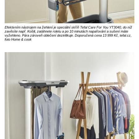
Efektivním nástrojem na žehlení je speciální skříň Tefal Care For You YT3040, do níž
zavěsíte např. Košili, zatáhnete roletu a po 10 minutách napařování a sušení máte
vyžehleno. Pára zároveň oblečení dezinfikuje. Doporučená cena 13 999 Kč, tefal.cz,
foto Home & cook