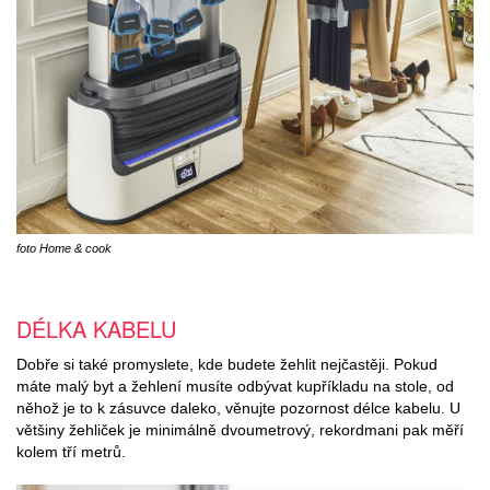
foto Home & cook
DÉLKA KABELU
Dobře si také promyslete, kde budete žehlit nejčastěji. Pokud
máte malý byt a žehlení musíte odbývat kupříkladu na stole, od
něhož je to k zásuvce daleko, věnujte pozornost délce kabelu. U
většiny žehliček je minimálně dvoumetrový, rekordmani pak měří
kolem tří metrů.