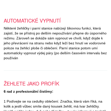
AUTOMATICKÉ VYPNUTÍ
Některé žehličky i parní stanice nabízejí šikovnou funkci, která
zajistí, že se přístroj po delším nepoužívání přepne do úsporného
režimu. Zároveň se dokáže sám vypnout ve chvíli, když dojde k
jeho převrácení na stranu nebo když leží bez hnutí ve vodorovné
poloze na žehlicí ploše či oblečení. Parní stanice potom umí
automaticky vypnout výdej páry (po delším časovém intervalu bez
používán
ŽEHLETE JAKO PROFÍK
6 rad z profesionální čistírny:
1 Podívejte se na cedulky oblečení. Značka, která vám říká, na
kolik a jestli vůbec smíte daný kousek žehlit, má tvar žehličky.