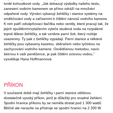
tvrdé kohoutkové vody. „Jak dokazují výsledky našeho testu,
zanesení vodním kamenem se přímo odráží na množství
odpařené vody. Výrobci vybavují žehličky i stanice systémy na
změkčování vody a zařízeními k čištění nánosů vodního kamene.
K nim patří odvápňovací tlačítka nebo ventily, které pracují tak, že
jejich spuštěním/vytažením vyteče studená voda na rozpálené
topné těleso žehličky, a tak vznikne parní šok, který rozbije
usazeniny. Ty pak z žehličky vypadají. Parní stanice a některé
žehličky jsou vybaveny kazetou, sběračem nebo tyčinkou na
zachycování vodního kamene. Osvědčenou metodou, navíc
šetrnou k vaší peněžence, je pak čištění octovou vodou,”
vysvětluje Hana Hoffmannová.
PŘÍKON
V současné době mají žehličky i parní stanice většinou
dostatečně vysoký příkon, jenž je důležitý pro snadné žehlení.
Spodní hranice příkonu by se neměla dostat pod 1 300 wattů.
Běžně ale narazíte na přístroje se spodní hranicí na 2 200 W.