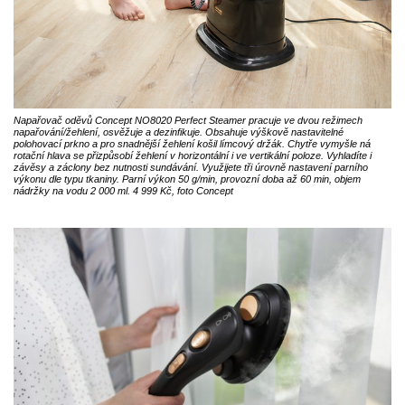
Napařovač oděvů Concept NO8020 Perfect Steamer pracuje ve dvou režimech
napařování/žehlení, osvěžuje a dezinfikuje. Obsahuje výškově nastavitelné
polohovací prkno a pro snadnější žehlení košil límcový držák. Chytře vymyšle ná
rotační hlava se přizpůsobí žehlení v horizontální i ve vertikální poloze. Vyhladíte i
závěsy a záclony bez nutnosti sundávání. Využijete tři úrovně nastavení parního
výkonu dle typu tkaniny. Parní výkon 50 g/min, provozní doba až 60 min, objem
nádržky na vodu 2 000 ml. 4 999 Kč, foto Concept