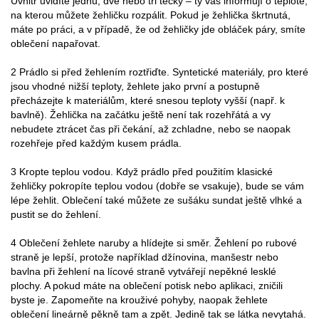
Uvnitř uvidíte jednu, dvě nebo tři tečky – ty vás informují o teplotě,
na kterou můžete žehličku rozpálit. Pokud je žehlička škrtnutá,
máte po práci, a v případě, že od žehličky jde obláček páry, smíte
oblečení napařovat.
2 Prádlo si před žehlením roztřiďte. Syntetické materiály, pro které
jsou vhodné nižší teploty, žehlete jako první a postupně
přecházejte k materiálům, které snesou teploty vyšší (např. k
bavlně). Žehlička na začátku ještě není tak rozehřátá a vy
nebudete ztrácet čas při čekání, až zchladne, nebo se naopak
rozehřeje před každým kusem prádla.
3 Kropte teplou vodou. Když prádlo před použitím klasické
žehličky pokropíte teplou vodou (dobře se vsakuje), bude se vám
lépe žehlit. Oblečení také můžete ze sušáku sundat ještě vlhké a
pustit se do žehlení.
4 Oblečení žehlete naruby a hlídejte si směr. Žehlení po rubové
straně je lepší, protože například džínovina, manšestr nebo
bavlna při žehlení na lícové straně vytvářejí nepěkné lesklé
plochy. A pokud máte na oblečení potisk nebo aplikaci, zničili
byste je. Zapomeňte na krouživé pohyby, naopak žehlete
oblečení lineárně pěkně tam a zpět. Jedině tak se látka nevytahá.