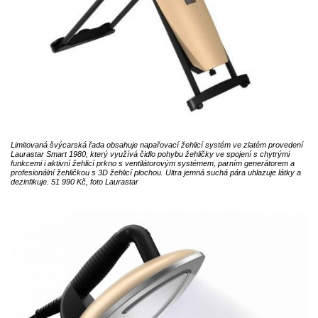
Limitovaná švýcarská řada obsahuje napařovací žehlicí systém ve zlatém provedení
Laurastar Smart 1980, který využívá čidlo pohybu žehličky ve spojení s chytrými
funkcemi i aktivní žehlicí prkno s ventilátorovým systémem, parním generátorem a
profesionální žehličkou s 3D žehlicí plochou. Ultra jemná suchá pára uhlazuje látky a
dezinfikuje. 51 990 Kč, foto Laurastar