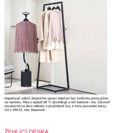
Napařovač oděvů SteamOne upraví oblečení bez žehlícího prkna přímo
na ramínku. Pára o teplotě 98 °C dezinfikuje a ničí bakterie i viry. Zároveň
nezanechá na látce odlesky a prožehlené švy, k tomu pozvedne barvy.
Od 1 599 Kč, foto Steamone
ŽEHLICÍ DESKA