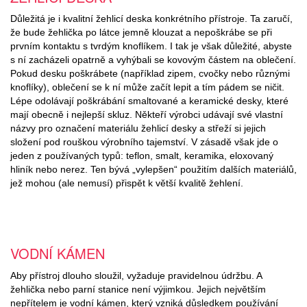
Důležitá je i kvalitní žehlicí deska konkrétního přístroje. Ta zaručí,
že bude žehlička po látce jemně klouzat a nepoškrábe se při
prvním kontaktu s tvrdým knoflíkem. I tak je však důležité, abyste
s ní zacházeli opatrně a vyhýbali se kovovým částem na oblečení.
Pokud desku poškrábete (například zipem, cvočky nebo různými
knoflíky), oblečení se k ní může začít lepit a tím pádem se ničit.
Lépe odolávají poškrábání smaltované a keramické desky, které
mají obecně i nejlepší skluz. Někteří výrobci udávají své vlastní
názvy pro označení materiálu žehlicí desky a střeží si jejich
složení pod rouškou výrobního tajemství. V zásadě však jde o
jeden z používaných typů: teflon, smalt, keramika, eloxovaný
hliník nebo nerez. Ten bývá „vylepšen“ použitím dalších materiálů,
jež mohou (ale nemusí) přispět k větší kvalitě žehlení.
VODNÍ KÁMEN
Aby přístroj dlouho sloužil, vyžaduje pravidelnou údržbu. A
žehlička nebo parní stanice není výjimkou. Jejich největším
nepřítelem je vodní kámen, který vzniká důsledkem používání