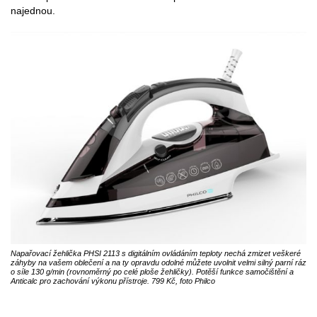
najednou.
Napařovací žehlička PHSI 2113 s digitálním ovládáním teploty nechá zmizet veškeré
záhyby na vašem oblečení a na ty opravdu odolné můžete uvolnit velmi silný parní ráz
o síle 130 g/min (rovnoměrný po celé ploše žehličky). Potěší funkce samočištění a
Anticalc pro zachování výkonu přístroje. 799 Kč, foto Philco