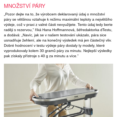
MNOŽSTVÍ PÁRY
„Pozor dejte na to, že výrobcem deklarovaný údaj o množství
páry se většinou vztahuje k režimu maximální teploty a největšího
výdeje, což v praxi z valné části nevyužijete. Tento údaj tedy berte
raději s rezervou,” říká Hana Hoffmannová, šéfredaktorka dTestu,
a dodává: „Navíc, jak se v našem testování ukázalo, pára sice
usnadňuje žehlení, ale na konečný výsledek má jen částečný vliv.
Dobré hodnocení v testu výdeje páry dostaly ty modely, které
vyprodukovaly kolem 30 gramů páry za minutu. Nejlepší výsledky
pak získaly přístroje s 40 g za minutu a více.”