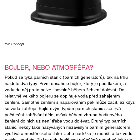
foto Concept
BOJLER, NEBO ATMOSFÉRA?
Pokud se týká parních stanic (parních generátorů), tak na trhu
najdete dva typy. První obsahuje bojler, který je pod tlakem, a
vodu do něj proto nelze libovolně během žehlení dolévat. Do
relativně velkého bojleru se doplňuje voda před zahájením
žehlení. Samotné žehlení s napařováním pak může začít, až když
se voda zahřeje. Bojlerovým typům parních stanic sice trvá
počáteční zahřívání déle, avšak během zhruba hodinového
žehlení do nich už není třeba vodu dolévat. Druhý typ parních
stanic, někdy také nazývaných nezávislým parním generátorem,
využívá atmosférického tlaku. Jeho nádržka je menší, a tak vodu
rychleji zahřeje. Tu lze pak doplňovat průběžně podobně jako do