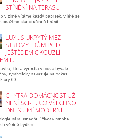
STÍNĚNÍ NA TERASU
o v zimě vítáme každý paprsek, v létě se
 snažíme slunci účinně bránit.
LUXUS UKRYTÝ MEZI
STROMY. DŮM POD
JEŠTĚDEM OKOUZLÍ
EM I…
avba, která vyrostla v místě bývalé
ičny, symbolicky navazuje na odkaz
ektury 60.
CHYTRÁ DOMÁCNOST UŽ
NENÍ SCI-FI. CO VŠECHNO
DNES UMÍ MODERNÍ…
logie nám usnadňují život v mnoha
ch včetně bydlení.