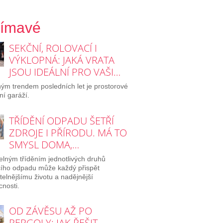
jímavé
SEKČNÍ, ROLOVACÍ I
VÝKLOPNÁ: JAKÁ VRATA
JSOU IDEÁLNÍ PRO VAŠI…
ým trendem posledních let je prostorové
ní garáží.
TŘÍDĚNÍ ODPADU ŠETŘÍ
ZDROJE I PŘÍRODU. MÁ TO
SMYSL DOMA,…
elným tříděním jednotlivých druhů
ího odpadu může každý přispět
itelnějšímu životu a nadějnější
nosti.
OD ZÁVĚSU AŽ PO
PERGOLY: JAK ŘEŠIT