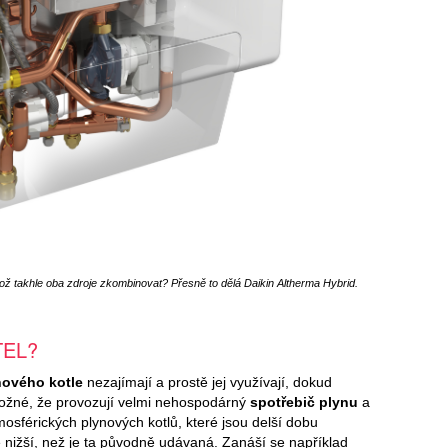
ož takhle oba zdroje zkombinovat? Přesně to dělá Daikin Altherma Hybrid.
TEL?
nového kotle
nezajímají a prostě jej využívají, dokud
 možné, že provozují velmi nehospodárný
spotřebič plynu
a
mosférických plynových kotlů, které jsou delší dobu
 nižší, než je ta původně udávaná. Zanáší se například