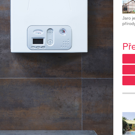
Jaro j
přírody
Př