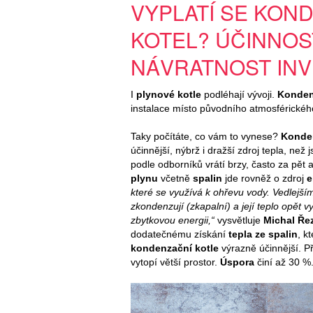
VYPLATÍ SE KON
KOTEL? ÚČINNOS
NÁVRATNOST INV
I
plynové kotle
podléhají vývoji.
Konden
instalace místo původního atmosférického 
Taky počítáte, co vám to vynese?
Konden
účinnější, nýbrž i dražší zdroj tepla, než
podle odborníků vrátí brzy, často za pět 
plynu
včetně
spalin
jde rovněž o zdroj
e
které se využívá k ohřevu vody. Vedlejší
zkondenzují (zkapalní) a její teplo opět v
zbytkovou energii,“
vysvětluje
Michal Ře
dodatečnému získání
tepla ze spalin
, k
kondenzační kotle
výrazně účinnější. P
vytopí větší prostor.
Úspora
činí až 30 %