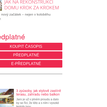
JAK NA REKONSTRUKCI
DOMU KROK ZA KROKEM
e nový začátek – nejen v koloběhu
.
edplatné
KOUPIT ČASOPIS
PŘEDPLATNÉ
E-PŘEDPLATNÉ
3 způsoby, jak stylově zastínit
terasu, zahradu nebo balkon
Jaro je už v plném proudu a dalo
by se říci, že léto a s ním i vysoké
teploty jsou…