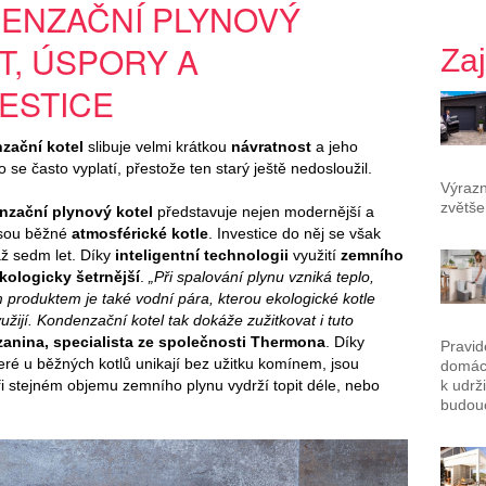
DENZAČNÍ PLYNOVÝ
T, ÚSPORY A
Za
ESTICE
zační kotel
slibuje velmi krátkou
návratnost
a jeho
se často vyplatí, přestože ten starý ještě nedosloužil.
Výrazn
zvětše
zační plynový kotel
představuje nejen modernější a
 jsou běžné
atmosférické kotle
. Investice do něj se však
až sedm let. Díky
inteligentní technologii
využití
zemního
kologicky šetrnější
.
„Při spalování plynu vzniká teplo,
m produktem je také vodní pára, kterou ekologické kotle
yužijí. Kondenzační kotel tak dokáže zužitkovat i tuto
zanina, specialista ze společnosti Thermona
. Díky
Pravid
teré u běžných kotlů unikají bez užitku komínem, jsou
domác
k udrž
ři stejném objemu zemního plynu vydrží topit déle, nebo
budouc
.