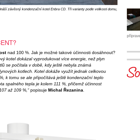
ináší závěsný kondenzační kotel Enbra CD. Tři varianty podle velikosti domu,
příprav
CENT?
ost
nad 100 %. Jak je možné takové účinnosti dosáhnout?
ý kotel dokázal vyprodukovat více energie, než plyn
lů se počítala v době, kdy ještě nebyla známá
plynových kotlech. Kotel dokáže využít jednak celkovou
, k tomu se ale připočítává ještě kondenzační teplo
ta spalného tepla je kolem 111 %, přičemž účinnost
107 až 109 %,“
popisuje
Michal Řezanina
.