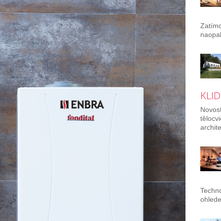
Zatímc
naopak
KLID
Novost
tělocv
archit
Techno
ohlede