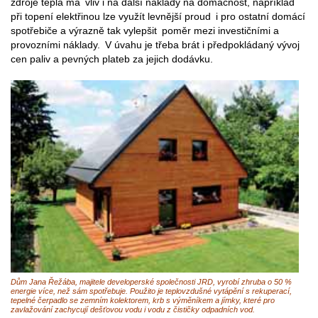
zdroje tepla má vliv i na další náklady na domácnost, například
při topení elektřinou lze využít levnější proud i pro ostatní domácí
spotřebiče a výrazně tak vylepšit poměr mezi investičními a
provozními náklady. V úvahu je třeba brát i předpokládaný vývoj
cen paliv a pevných plateb za jejich dodávku.
Dům Jana Řežába, majitele developerské společnosti JRD, vyrobí zhruba o 50 %
energie více, než sám spotřebuje. Použito je teplovzdušné vytápění s rekuperací,
tepelné čerpadlo se zemním kolektorem, krb s výměníkem a jímky, které pro
zavlažování zachycují dešťovou vodu i vodu z čističky odpadních vod.