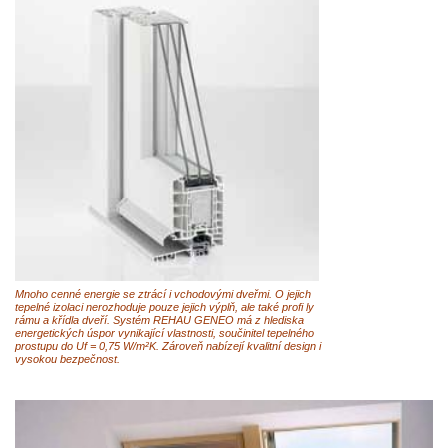
Mnoho cenné energie se ztrácí i vchodovými dveřmi. O jejich
tepelné izolaci nerozhoduje pouze jejich výplň, ale také profi ly
rámu a křídla dveří. Systém REHAU GENEO má z hlediska
energetických úspor vynikající vlastnosti, součinitel tepelného
prostupu do Uf = 0,75 W/m²K. Zároveň nabízejí kvalitní design i
vysokou bezpečnost.