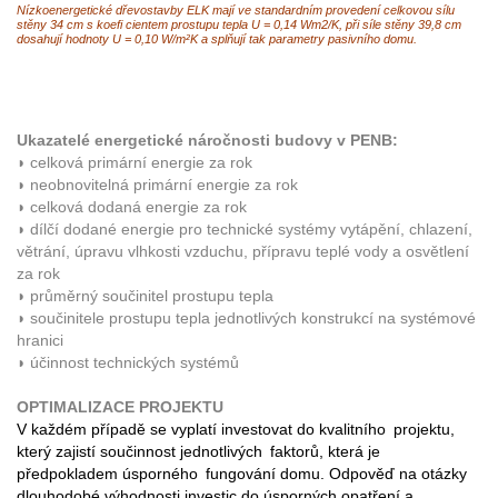
Nízkoenergetické dřevostavby ELK mají ve standardním provedení celkovou sílu
stěny 34 cm s koefi cientem prostupu tepla U = 0,14 Wm2/K, při síle stěny 39,8 cm
dosahují hodnoty U = 0,10 W/m²K a splňují tak parametry pasivního domu.
Ukazatelé energetické náročnosti budovy v PENB:
◗ celková primární energie za rok
◗ neobnovitelná primární energie za rok
◗ celková dodaná energie za rok
◗ dílčí dodané energie pro technické systémy vytápění, chlazení,
větrání, úpravu vlhkosti vzduchu, přípravu teplé vody a osvětlení
za rok
◗ průměrný součinitel prostupu tepla
◗ součinitele prostupu tepla jednotlivých konstrukcí na systémové
hranici
◗ účinnost technických systémů
OPTIMALIZACE PROJEKTU
V každém případě se vyplatí investovat do kvalitního projektu,
který zajistí součinnost jednotlivých faktorů, která je
předpokladem úsporného fungování domu. Odpověď na otázky
dlouhodobé výhodnosti investic do úsporných opatření a