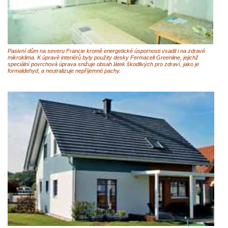
Pasivní dům na severu Francie kromě energetické úspornosti vsadil i na zdravé
mikroklima. K úpravě interiérů byly použity desky Fermacell Greenline, jejichž
speciální povrchová úprava snižuje obsah látek škodlivých pro zdraví, jako je
formaldehyd, a neutralizuje nepříjemné pachy.