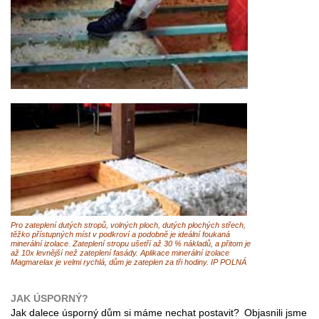
Pro zateplení dutých stropů, volných ploch, dutých plochých střech,
těžko přístupných míst v podkroví a podobně je ideální foukaná
minerální izolace. Zateplení stropu ušetří až 30 % nákladů, a přitom je
až 10x levnější než zateplení fasády. Aplikace minerální izolace
Magmarelax je velmi rychlá, dům je zateplen za tři hodiny. IP POLNÁ
JAK ÚSPORNÝ?
Jak dalece úsporný dům si máme nechat postavit? Objasnili jsme