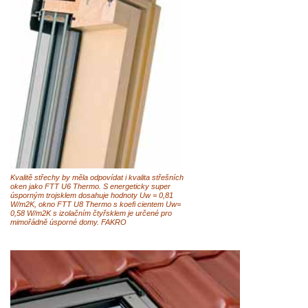
Kvalitě střechy by měla odpovídat i kvalita střešních
oken jako FTT U6 Thermo. S energeticky super
úsporným trojsklem dosahuje hodnoty Uw = 0,81
W/m2K, okno FTT U8 Thermo s koefi cientem Uw=
0,58 W/m2K s izolačním čtyřsklem je určené pro
mimořádně úsporné domy. FAKRO