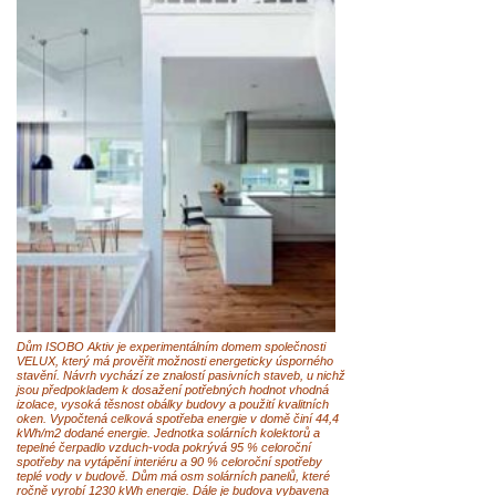
Dům ISOBO Aktiv je experimentálním domem společnosti
VELUX, který má prověřit možnosti energeticky úsporného
stavění. Návrh vychází ze znalostí pasivních staveb, u nichž
jsou předpokladem k dosažení potřebných hodnot vhodná
izolace, vysoká těsnost obálky budovy a použití kvalitních
oken. Vypočtená celková spotřeba energie v domě činí 44,4
kWh/m2 dodané energie. Jednotka solárních kolektorů a
tepelné čerpadlo vzduch-voda pokrývá 95 % celoroční
spotřeby na vytápění interiéru a 90 % celoroční spotřeby
teplé vody v budově. Dům má osm solárních panelů, které
ročně vyrobí 1230 kWh energie. Dále je budova vybavena