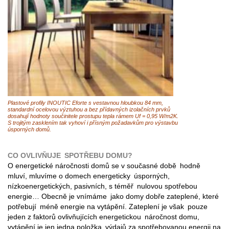
Plastové profily INOUTIC Eforte s vestavnou hloubkou 84 mm,
standardní ocelovou výztuhou a bez přídavných izolačních prvků
dosahují hodnoty součinitele prostupu tepla rámem Uf = 0,95 W/m2K.
S trojitým zasklením tak vyhoví i přísným požadavkům pro výstavbu
úsporných domů.
CO OVLIVŇUJE SPOTŘEBU DOMU?
O energetické náročnosti domů se v současné době hodně
mluví, mluvíme o domech energeticky úsporných,
nízkoenergetických, pasivních, s téměř nulovou spotřebou
energie… Obecně je vnímáme jako domy dobře zateplené, které
potřebují méně energie na vytápění. Zateplení je však pouze
jeden z faktorů ovlivňujících energetickou náročnost domu,
vytápění je jen jedna položka výdajů za spotřebovanou energii na