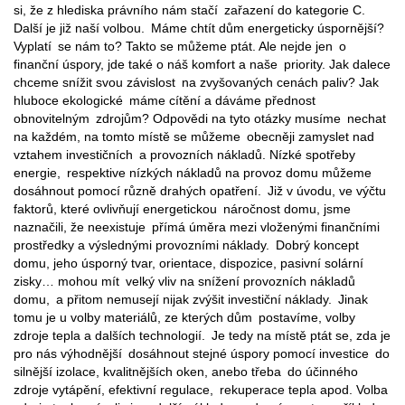
si, že z hlediska právního nám stačí zařazení do kategorie C.
Další je již naší volbou. Máme chtít dům energeticky úspornější?
Vyplatí se nám to? Takto se můžeme ptát. Ale nejde jen o
finanční úspory, jde také o náš komfort a naše priority. Jak dalece
chceme snížit svou závislost na zvyšovaných cenách paliv? Jak
hluboce ekologické máme cítění a dáváme přednost
obnovitelným zdrojům? Odpovědi na tyto otázky musíme nechat
na každém, na tomto místě se můžeme obecněji zamyslet nad
vztahem investičních a provozních nákladů. Nízké spotřeby
energie, respektive nízkých nákladů na provoz domu můžeme
dosáhnout pomocí různě drahých opatření. Již v úvodu, ve výčtu
faktorů, které ovlivňují energetickou náročnost domu, jsme
naznačili, že neexistuje přímá úměra mezi vloženými finančními
prostředky a výslednými provozními náklady. Dobrý koncept
domu, jeho úsporný tvar, orientace, dispozice, pasivní solární
zisky… mohou mít velký vliv na snížení provozních nákladů
domu, a přitom nemusejí nijak zvýšit investiční náklady. Jinak
tomu je u volby materiálů, ze kterých dům postavíme, volby
zdroje tepla a dalších technologií. Je tedy na místě ptát se, zda je
pro nás výhodnější dosáhnout stejné úspory pomocí investice do
silnější izolace, kvalitnějších oken, anebo třeba do účinného
zdroje vytápění, efektivní regulace, rekuperace tepla apod. Volba