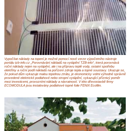
Vypočítat náklady na topení je možné pomocí nové verze výpočetního nástroje
portálu tzb-info.cz „Porovnávání nákladů na vytápění TZB-info“, která porovnává
roční náklady nejen na vytápění, ale i na přípravu teplé vody, ostatní spotřebu
elektřiny a roční podíl nákladů na pořízení zdroje tepla a topné soustavy. Ukazuje se,
že pokud dům vykazuje malou tepelnou ztrátu, je ekonomicky velmi výhodné správně
provedené elektrické podlahové nebo stropní vytápění, vykazující příznivý poměr
mezi investicemi, provozními náklady a návratností. V této dřevostavbě firmy
ECOMODULA jsou instalovány podlahové topné folie FENIX Ecofilm.