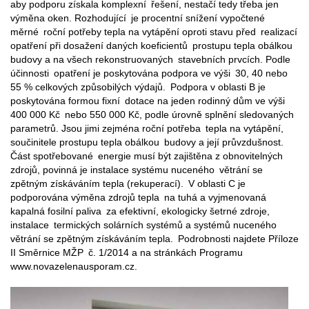
aby podporu získala komplexní řešení, nestačí tedy třeba jen
výměna oken. Rozhodující je procentní snížení vypočtené
měrné roční potřeby tepla na vytápění oproti stavu před realizací
opatření při dosažení daných koeficientů prostupu tepla obálkou
budovy a na všech rekonstruovaných stavebních prvcích. Podle
účinnosti opatření je poskytována podpora ve výši 30, 40 nebo
55 % celkových způsobilých výdajů. Podpora v oblasti B je
poskytována formou fixní dotace na jeden rodinný dům ve výši
400 000 Kč nebo 550 000 Kč, podle úrovně splnění sledovaných
parametrů. Jsou jimi zejména roční potřeba tepla na vytápění,
součinitele prostupu tepla obálkou budovy a její průvzdušnost.
Část spotřebované energie musí být zajištěna z obnovitelných
zdrojů, povinná je instalace systému nuceného větrání se
zpětným získáváním tepla (rekuperací). V oblasti C je
podporována výměna zdrojů tepla na tuhá a vyjmenovaná
kapalná fosilní paliva za efektivní, ekologicky šetrné zdroje,
instalace termických solárních systémů a systémů nuceného
větrání se zpětným získáváním tepla. Podrobnosti najdete Příloze
II Směrnice MŽP č. 1/2014 a na stránkách Programu
www.novazelenausporam.cz.