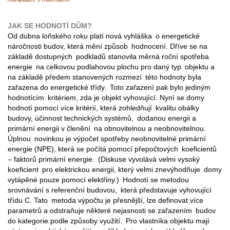
JAK SE HODNOTÍ DŮM?
Od dubna loňského roku platí nová vyhláška o energetické
náročnosti budov, která mění způsob hodnocení. Dříve se na
základě dostupných podkladů stanovila měrná roční spotřeba
energie na celkovou podlahovou plochu pro daný typ objektu a
na základě předem stanovených rozmezí této hodnoty byla
zařazena do energetické třídy. Toto zařazení pak bylo jediným
hodnotícím kritériem, zda je objekt vyhovující. Nyní se domy
hodnotí pomocí více kritérií, která zohledňují kvalitu obálky
budovy, účinnost technických systémů, dodanou energii a
primární energii v členění na obnovitelnou a neobnovitelnou.
Úplnou novinkou je výpočet spotřeby neobnovitelné primární
energie (NPE), která se počítá pomocí přepočtových koeficientů
– faktorů primární energie. (Diskuse vyvolává velmi vysoký
koeficient pro elektrickou energii, který velmi znevýhodňuje domy
vytápěné pouze pomocí elektřiny.) Hodnotí se metodou
srovnávání s referenční budovou, která představuje vyhovující
třídu C. Tato metoda výpočtu je přesnější, lze definovat více
parametrů a odstraňuje některé nejasnosti se zařazením budov
do kategorie podle způsoby využití. Pro vlastníka objektu mají