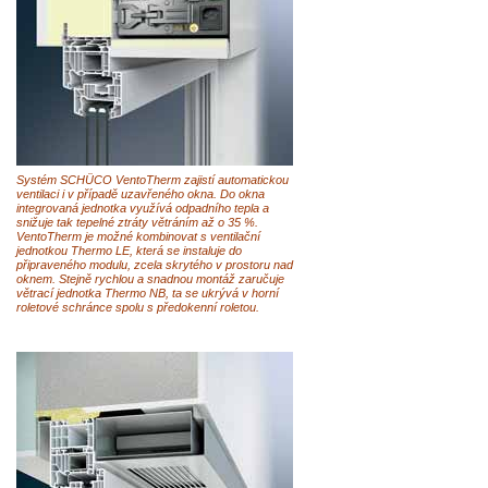
Systém SCHÜCO VentoTherm zajistí automatickou
ventilaci i v případě uzavřeného okna. Do okna
integrovaná jednotka využívá odpadního tepla a
snižuje tak tepelné ztráty větráním až o 35 %.
VentoTherm je možné kombinovat s ventilační
jednotkou Thermo LE, která se instaluje do
připraveného modulu, zcela skrytého v prostoru nad
oknem. Stejně rychlou a snadnou montáž zaručuje
větrací jednotka Thermo NB, ta se ukrývá v horní
roletové schránce spolu s předokenní roletou.