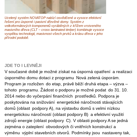
Ucelený systém NOVATOP nabízí osvědčené a vysoce efektivní
řešení pro úsporné i pasivní dřevěné domy. Systém z
velkoformátových komponentů vyráběných z křížem vrstveného
masivního dřeva (CLT – cross laminated timber) kombinuje vysoce
vyspělou technologii, masivnost všech prvků a krásu dřeva v jeho
přírodní podobě.
JDE TO I LEVNĚJI
V současné době je možné získat na úsporná opatření a realizaci
úsporného domu dotaci z programu Nová zelená úsporám.
Program je rozložen do etap, právě běží druhá etapa – výzva –
tohoto programu. Žádost o podporu je možné podat do 31. 10.
2014 nebo do vyčerpání finančních prostředků. Podpora je
poskytována na snižování energetické náročnosti stávajících
domů (oblast podpory A), na výstavbu domů s velmi nízkou
energetickou náročností (oblast podpory B) a efektivní využití
zdrojů energie (oblast podpory C). V oblasti podpory A se jedná
zejména o zateplení obvodových či vnitřních konstrukcí a
výměnu výplní stavebních otvorů. Podmínky jsou nastaveny tak,