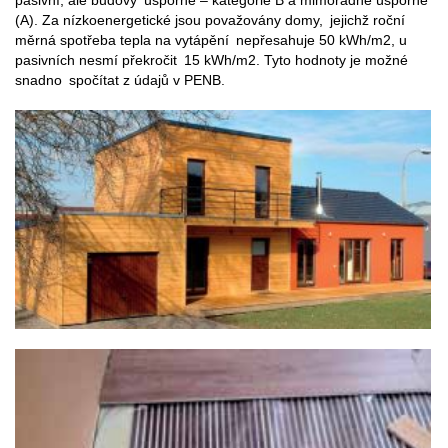
pasivní, ale budovy úsporné – kategorie B a mimořádně úsporné
(A). Za nízkoenergetické jsou považovány domy, jejichž roční
měrná spotřeba tepla na vytápění nepřesahuje 50 kWh/m2, u
pasivních nesmí překročit 15 kWh/m2. Tyto hodnoty je možné
snadno spočítat z údajů v PENB.