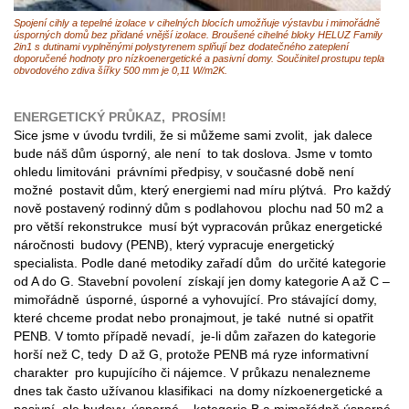
Spojení cihly a tepelné izolace v cihelných blocích umožňuje výstavbu i mimořádně
úsporných domů bez přidané vnější izolace. Broušené cihelné bloky HELUZ Family
2in1 s dutinami vyplněnými polystyrenem splňují bez dodatečného zateplení
doporučené hodnoty pro nízkoenergetické a pasivní domy. Součinitel prostupu tepla
obvodového zdiva šířky 500 mm je 0,11 W/m2K.
ENERGETICKÝ PRŮKAZ, PROSÍM!
Sice jsme v úvodu tvrdili, že si můžeme sami zvolit, jak dalece
bude náš dům úsporný, ale není to tak doslova. Jsme v tomto
ohledu limitováni právními předpisy, v současné době není
možné postavit dům, který energiemi nad míru plýtvá. Pro každý
nově postavený rodinný dům s podlahovou plochu nad 50 m2 a
pro větší rekonstrukce musí být vypracován průkaz energetické
náročnosti budovy (PENB), který vypracuje energetický
specialista. Podle dané metodiky zařadí dům do určité kategorie
od A do G. Stavební povolení získají jen domy kategorie A až C –
mimořádně úsporné, úsporné a vyhovující. Pro stávající domy,
které chceme prodat nebo pronajmout, je také nutné si opatřit
PENB. V tomto případě nevadí, je-li dům zařazen do kategorie
horší než C, tedy D až G, protože PENB má ryze informativní
charakter pro kupujícího či nájemce. V průkazu nenalezneme
dnes tak často užívanou klasifikaci na domy nízkoenergetické a