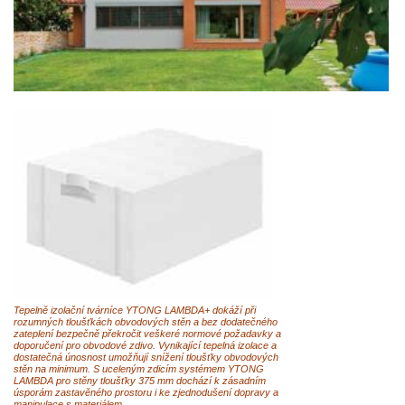
Tepelně izolační tvárníce YTONG LAMBDA+ dokáží při
rozumných tloušťkách obvodových stěn a bez dodatečného
zateplení bezpečně překročit veškeré normové požadavky a
doporučení pro obvodové zdivo. Vynikající tepelná izolace a
dostatečná únosnost umožňují snížení tloušťky obvodových
stěn na minimum. S uceleným zdicím systémem YTONG
LAMBDA pro stěny tloušťky 375 mm dochází k zásadním
úsporám zastavěného prostoru i ke zjednodušení dopravy a
manipulace s materiálem.