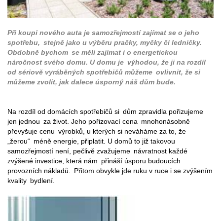
Při koupi nového auta je samozřejmostí zajímat se o jeho
spotřebu, stejně jako u výběru pračky, myčky či ledničky.
Obdobně bychom se měli zajímat i o energetickou
náročnost svého domu. U domu je výhodou, že ji na rozdíl
od sériově vyráběných spotřebičů můžeme ovlivnit, že si
můžeme zvolit, jak dalece úsporný náš dům bude.
Na rozdíl od domácích spotřebičů si dům zpravidla pořizujeme
jen jednou za život. Jeho pořizovací cena mnohonásobně
převyšuje cenu výrobků, u kterých si neváháme za to, že
„žerou“ méně energie, připlatit. U domů to již takovou
samozřejmostí není, pečlivě zvažujeme návratnost každé
zvýšené investice, která nám přináší úsporu budoucích
provozních nákladů. Přitom obvykle jde ruku v ruce i se zvýšením
kvality bydlení.