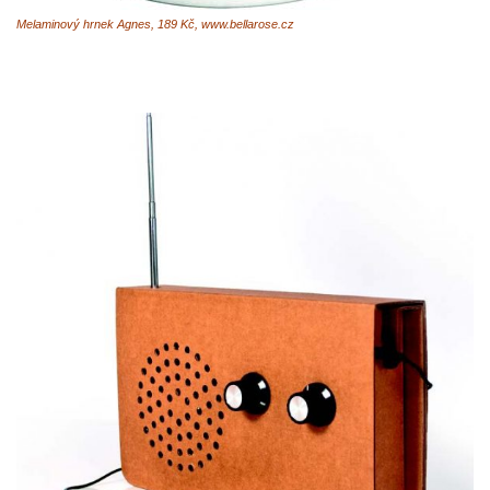
Melaminový hrnek Agnes, 189 Kč, www.bellarose.cz