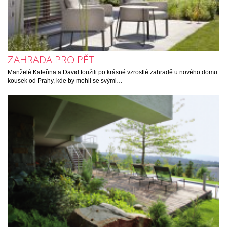
ZAHRADA PRO PĚT
Manželé Kateřina a David toužili po krásné vzrostlé zahradě u nového domu
kousek od Prahy, kde by mohli se svými…