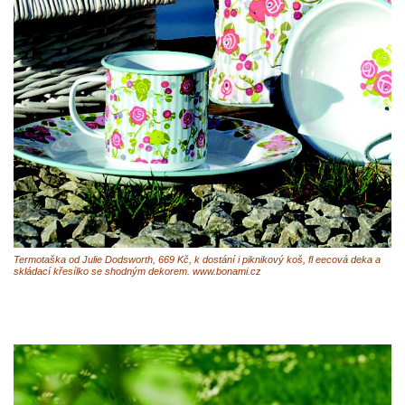
Termotaška od Julie Dodsworth, 669 Kč, k dostání i piknikový koš, fl eecová deka a
skládací křesílko se shodným dekorem. www.bonami.cz