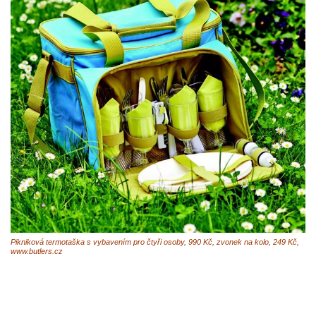
Pikniková termotaška s vybavením pro čtyři osoby, 990 Kč, zvonek na kolo, 249 Kč,
www.butlers.cz