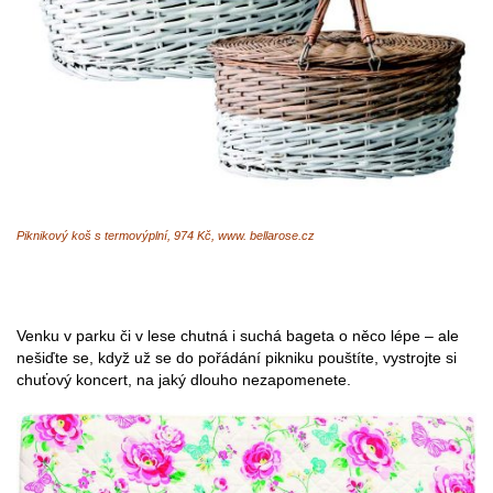
Piknikový koš s termovýplní, 974 Kč, www. bellarose.cz
Venku v parku či v lese chutná i suchá bageta o něco lépe – ale
nešiďte se, když už se do pořádání pikniku pouštíte, vystrojte si
chuťový koncert, na jaký dlouho nezapomenete.