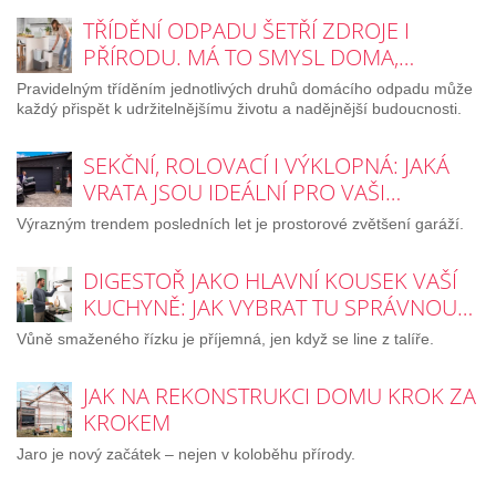
TŘÍDĚNÍ ODPADU ŠETŘÍ ZDROJE I
PŘÍRODU. MÁ TO SMYSL DOMA,…
Pravidelným tříděním jednotlivých druhů domácího odpadu může
každý přispět k udržitelnějšímu životu a nadějnější budoucnosti.
SEKČNÍ, ROLOVACÍ I VÝKLOPNÁ: JAKÁ
VRATA JSOU IDEÁLNÍ PRO VAŠI…
Výrazným trendem posledních let je prostorové zvětšení garáží.
DIGESTOŘ JAKO HLAVNÍ KOUSEK VAŠÍ
KUCHYNĚ: JAK VYBRAT TU SPRÁVNOU…
Vůně smaženého řízku je příjemná, jen když se line z talíře.
JAK NA REKONSTRUKCI DOMU KROK ZA
KROKEM
Jaro je nový začátek – nejen v koloběhu přírody.