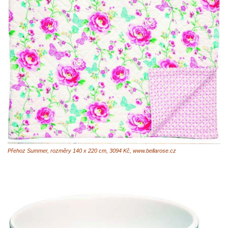
Přehoz Summer, rozměry 140 x 220 cm, 3094 Kč, www.bellarose.cz