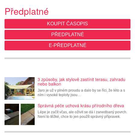
Předplatné
KOUPIT ČASOPIS
PŘEDPLATNÉ
E-PŘEDPLATNÉ
3 způsoby, jak stylově zastínit terasu, zahradu
nebo balkon
Jaro je už v plném proudu a dalo by se říci, že léto a s
ním i vysoké teploty jsou…
Správná péče uchová krásu přírodního dřeva
Lépe je začít včas, ale oživit se dá i zanedbaný povrch.
Není to těžké, chce to jen použít správný přípravek.