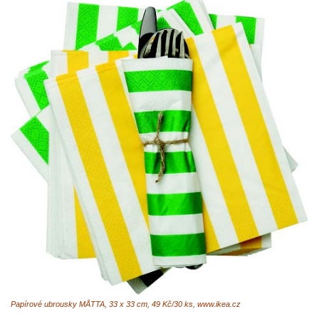
Papírové ubrousky MÅTTA, 33 x 33 cm, 49 Kč/30 ks, www.ikea.cz