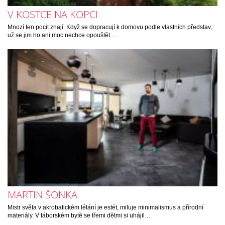
V KOSTCE NA KOPCI
Mnozí ten pocit znají. Když se dopracují k domovu podle vlastních představ,
už se jim ho ani moc nechce opouštět.…
MARTIN ŠONKA
Mistr světa v akrobatickém létání je estét, miluje minimalismus a přírodní
materiály. V táborském bytě se třemi dětmi si uhájil…