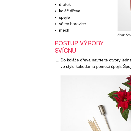
drátek
koláč dřeva
špejle
větev borovice
mech
Foto: Sta
POSTUP VÝROBY
SVÍCNU
Do koláče dřeva navrtejte otvory jedn
ve stylu kokedama pomocí špejlí. Špej