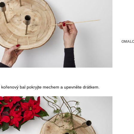
OMALO
a kořenový bal pokryjte mechem a upevněte drátkem.