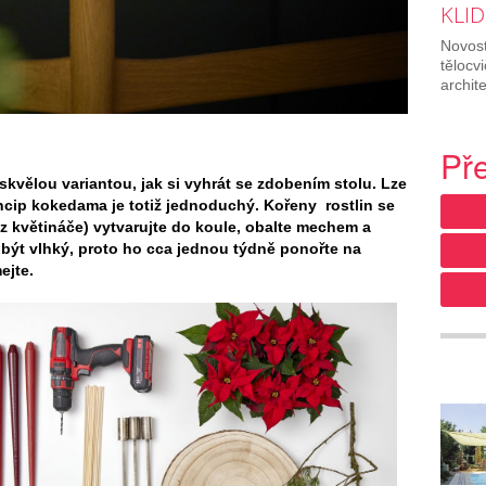
KLID
Novost
tělocv
archit
Př
kvělou variantou, jak si vyhrát se zdobením stolu. Lze
incip kokedama je totiž jednoduchý. Kořeny rostlin se
 z květináče) vytvarujte do koule, obalte mechem a
být vlhký, proto ho cca jednou týdně ponořte na
ejte.