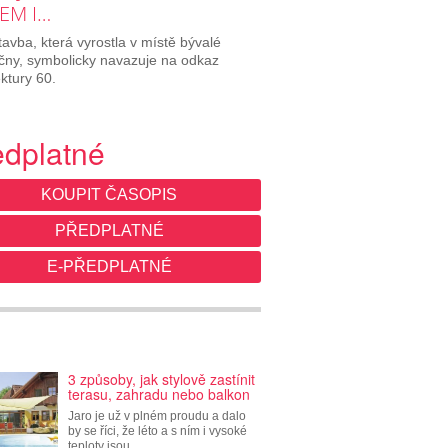
EM I…
avba, která vyrostla v místě bývalé
ičny, symbolicky navazuje na odkaz
ektury 60.
edplatné
KOUPIT ČASOPIS
PŘEDPLATNÉ
E-PŘEDPLATNÉ
3 způsoby, jak stylově zastínit
terasu, zahradu nebo balkon
Jaro je už v plném proudu a dalo
by se říci, že léto a s ním i vysoké
teploty jsou…