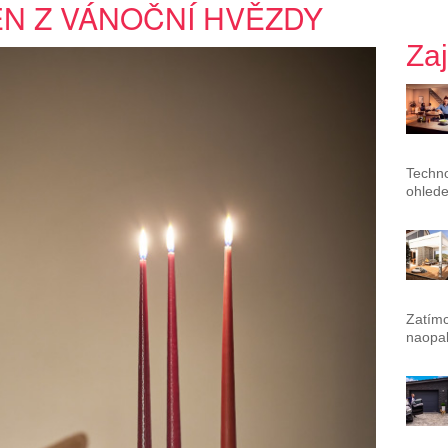
N Z VÁNOČNÍ HVĚZDY
Za
Techno
ohlede
Zatímc
naopak