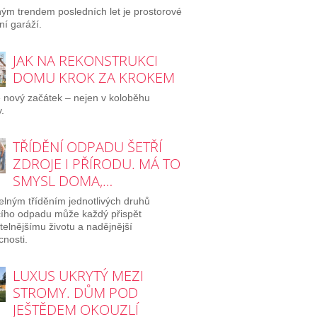
ým trendem posledních let je prostorové
ní garáží.
JAK NA REKONSTRUKCI
DOMU KROK ZA KROKEM
e nový začátek – nejen v koloběhu
.
TŘÍDĚNÍ ODPADU ŠETŘÍ
ZDROJE I PŘÍRODU. MÁ TO
SMYSL DOMA,…
elným tříděním jednotlivých druhů
ího odpadu může každý přispět
itelnějšímu životu a nadějnější
nosti.
LUXUS UKRYTÝ MEZI
STROMY. DŮM POD
JEŠTĚDEM OKOUZLÍ