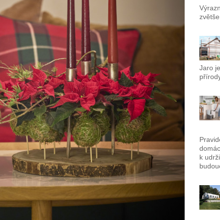
Výrazn
zvětše
Jaro j
přírody
Pravid
domác
k udrž
budouc