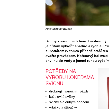
Foto: Stars for Europe
Svícny z vánočních hvězd mohou být s
je přitom vytvořit snadno a rychle. Pr
substrátem (v tomto případě stačí ten
svažte provázkem. Kořenový bal musí 
chvilku do vody a jemně rukou vyždím
POTŘEBY NA
VÝROBU KOKEDAMA
SVÍCNU
drobnější vánoční hvězdy
kuželovité svíčky
svícny s dlouhým bodcem
vrtačku a štípačky