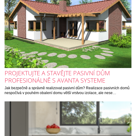
PROJEKTUJTE A STAVĚJTE PASIVNÍ DŮM
PROFESIONÁLNĚ S AVANTA SYSTEME
Jak bezpečně a správně realizovat pasivní dům? Realizace pasivních domů
nespočívá v pouhém obalení domu větší vrstvou izolace, ale nese…