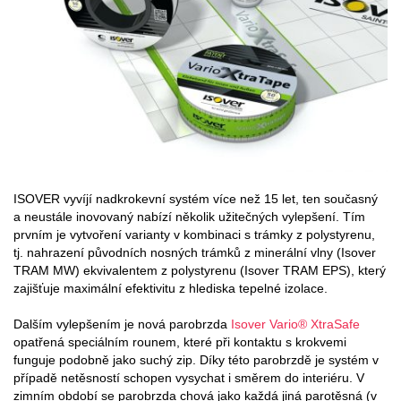
ISOVER vyvíjí nadkrokevní systém více než 15 let, ten současný
a neustále inovovaný nabízí několik užitečných vylepšení. Tím
prvním je vytvoření varianty v kombinaci s trámky z polystyrenu,
tj. nahrazení původních nosných trámků z minerální vlny (Isover
TRAM MW) ekvivalentem z polystyrenu (Isover TRAM EPS), který
zajišťuje maximální efektivitu z hlediska tepelné izolace.
Dalším vylepšením je nová parobrzda
Isover Vario® XtraSafe
opatřená speciálním rounem, které při kontaktu s krokvemi
funguje podobně jako suchý zip. Díky této parobrzdě je systém v
případě netěsností schopen vysychat i směrem do interiéru. V
zimním období se parobrzda chová jako každá jiná parotěsná (v