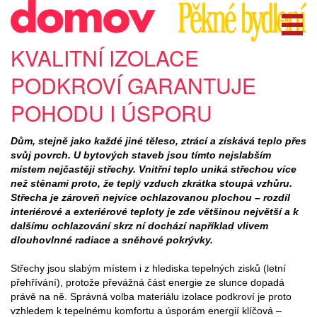
KVALITNÍ IZOLACE
PODKROVÍ GARANTUJE
POHODU I ÚSPORU
Dům, stejně jako každé jiné těleso, ztrácí a získává teplo přes
svůj povrch. U bytových staveb jsou tímto nejslabším
místem nejčastěji střechy. Vnitřní teplo uniká střechou více
než stěnami proto, že teplý vzduch zkrátka stoupá vzhůru.
Střecha je zároveň nejvíce ochlazovanou plochou – rozdíl
interiérové a exteriérové teploty je zde většinou největší a k
dalšímu ochlazování skrz ní dochází například vlivem
dlouhovlnné radiace a sněhové pokrývky.
Střechy jsou slabým místem i z hlediska tepelných zisků (letní
přehřívání), protože převážná část energie ze slunce dopadá
právě na ně. Správná volba materiálu izolace podkroví je proto
vzhledem k tepelnému komfortu a úsporám energií klíčová –