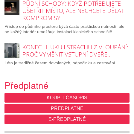
PŮDNÍ SCHODY: KDYŽ POTŘEBUJETE
UŠETŘIT MÍSTO, ALE NECHCETE DĚLAT
KOMPROMISY
Přístup do půdního prostoru bývá často praktickou nutností, ale
ne každý interiér umožňuje instalaci klasického schodiště.
KONEC HLUKU I STRACHU Z VLOUPÁNÍ:
PROČ VYMĚNIT VSTUPNÍ DVEŘE…
Léto je tradičně časem dovolených, odpočinku a cestování.
Předplatné
KOUPIT ČASOPIS
PŘEDPLATNÉ
E-PŘEDPLATNÉ