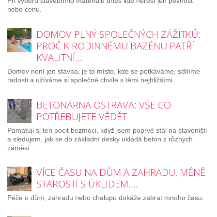
Při výběru stavebního materiálu dnes lidé neřeší jen pevnost
nebo cenu.
DOMOV PLNÝ SPOLEČNÝCH ZÁŽITKŮ:
PROČ K RODINNÉMU BAZÉNU PATŘÍ
KVALITNÍ…
Domov není jen stavba, je to místo, kde se potkáváme, sdílíme
radosti a užíváme si společné chvíle s těmi nejbližšími.
BETONÁRNA OSTRAVA: VŠE CO
POTŘEBUJETE VĚDĚT
Pamatuji si ten pocit bezmoci, když jsem poprvé stál na staveništi
a sledujem, jak se do základní desky ukládá beton z různých
záměsí.
VÍCE ČASU NA DŮM A ZAHRADU, MÉNĚ
STAROSTÍ S ÚKLIDEM.…
Péče o dům, zahradu nebo chalupu dokáže zabrat mnoho času.