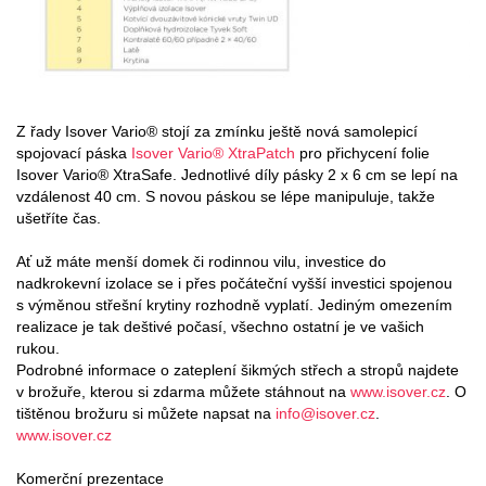
Z řady Isover Vario® stojí za zmínku ještě nová samolepicí
spojovací páska
Isover Vario® XtraPatch
pro přichycení folie
Isover Vario® XtraSafe. Jednotlivé díly pásky 2 x 6 cm se lepí na
vzdálenost 40 cm. S novou páskou se lépe manipuluje, takže
ušetříte čas.
Ať už máte menší domek či rodinnou vilu, investice do
nadkrokevní izolace se i přes počáteční vyšší investici spojenou
s výměnou střešní krytiny rozhodně vyplatí. Jediným omezením
realizace je tak deštivé počasí, všechno ostatní je ve vašich
rukou.
Podrobné informace o zateplení šikmých střech a stropů najdete
v brožuře, kterou si zdarma můžete stáhnout na
www.isover.cz
. O
tištěnou brožuru si můžete napsat na
info@isover.cz
.
www.isover.cz
Komerční prezentace