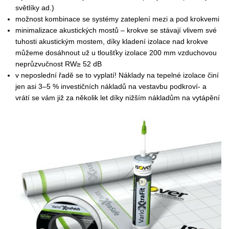
světlíky ad.)
možnost kombinace se systémy zateplení mezi a pod krokvemi
minimalizace akustických mostů – krokve se stávají vlivem své
tuhosti akustickým mostem, díky kladení izolace nad krokve
můžeme dosáhnout už u tloušťky izolace 200 mm vzduchovou
neprůzvučnost RW≥ 52 dB
v neposlední řadě se to vyplatí! Náklady na tepelné izolace činí
jen asi 3–5 % investičních nákladů na vestavbu podkroví- a
vrátí se vám již za několik let díky nižším nákladům na vytápění