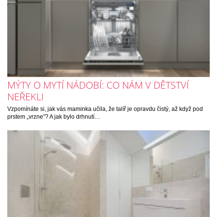
MÝTY O MYTÍ NÁDOBÍ: CO NÁM V DĚTSTVÍ
NEŘEKLI
Vzpomínáte si, jak vás maminka učila, že talíř je opravdu čistý, až když pod
prstem „vrzne”? A jak bylo drhnutí…