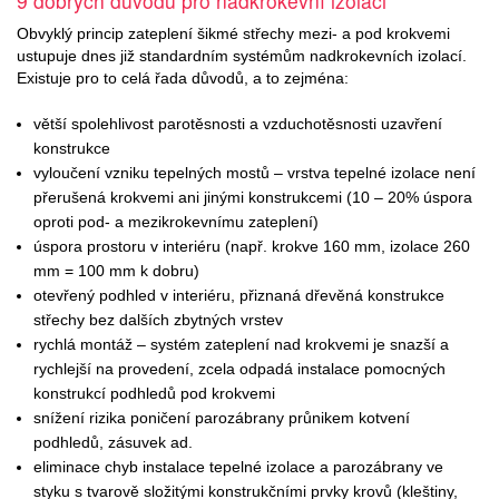
9 dobrých důvodů pro nadkrokevní izolaci
Obvyklý princip zateplení šikmé střechy mezi- a pod krokvemi
ustupuje dnes již standardním systémům nadkrokevních izolací.
Existuje pro to celá řada důvodů, a to zejména:
větší spolehlivost parotěsnosti a vzduchotěsnosti uzavření
konstrukce
vyloučení vzniku tepelných mostů – vrstva tepelné izolace není
přerušená krokvemi ani jinými konstrukcemi (10 – 20% úspora
oproti pod- a mezikrokevnímu zateplení)
úspora prostoru v interiéru (např. krokve 160 mm, izolace 260
mm = 100 mm k dobru)
otevřený podhled v interiéru, přiznaná dřevěná konstrukce
střechy bez dalších zbytných vrstev
rychlá montáž – systém zateplení nad krokvemi je snazší a
rychlejší na provedení, zcela odpadá instalace pomocných
konstrukcí podhledů pod krokvemi
snížení rizika poničení parozábrany průnikem kotvení
podhledů, zásuvek ad.
eliminace chyb instalace tepelné izolace a parozábrany ve
styku s tvarově složitými konstrukčními prvky krovů (kleštiny,