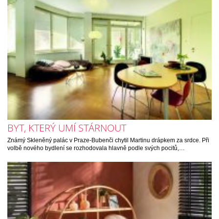
BYT, KTERÝ UMÍ STÁRNOUT
Známý Skleněný palác v Praze-Bubenči chytil Martinu drápkem za srdce. Při
volbě nového bydlení se rozhodovala hlavně podle svých pocitů,…