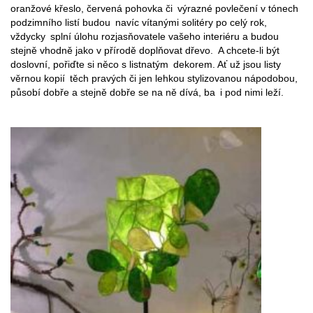
oranžové křeslo, červená pohovka či výrazné povlečení v tónech
podzimního listí budou navíc vítanými solitéry po celý rok,
vždycky splní úlohu rozjasňovatele vašeho interiéru a budou
stejně vhodně jako v přírodě doplňovat dřevo. A chcete-li být
doslovní, pořiďte si něco s listnatým dekorem. Ať už jsou listy
věrnou kopií těch pravých či jen lehkou stylizovanou nápodobou,
působí dobře a stejně dobře se na ně dívá, ba i pod nimi leží.