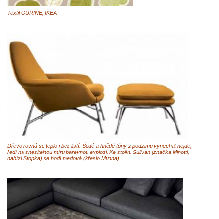
Textil GURINE, IKEA
Dřevo rovná se teplo i bez listí. Šedé a hnědé tóny z podzimu vynechat nejde,
ředí na snesitelnou míru barevnou explozi. Ke stolku Sulivan (značka Minotti,
nabízí Stopka) se hodí medová (křeslo Munna).