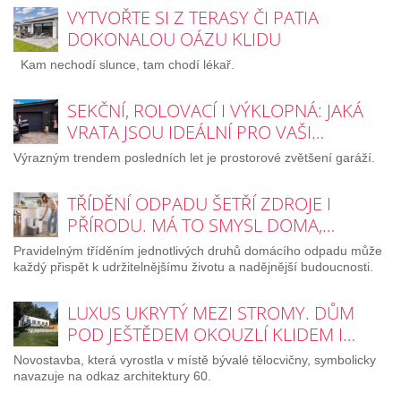
VYTVOŘTE SI Z TERASY ČI PATIA
DOKONALOU OÁZU KLIDU
Kam nechodí slunce, tam chodí lékař.
SEKČNÍ, ROLOVACÍ I VÝKLOPNÁ: JAKÁ
VRATA JSOU IDEÁLNÍ PRO VAŠI…
Výrazným trendem posledních let je prostorové zvětšení garáží.
TŘÍDĚNÍ ODPADU ŠETŘÍ ZDROJE I
PŘÍRODU. MÁ TO SMYSL DOMA,…
Pravidelným tříděním jednotlivých druhů domácího odpadu může
každý přispět k udržitelnějšímu životu a nadějnější budoucnosti.
LUXUS UKRYTÝ MEZI STROMY. DŮM
POD JEŠTĚDEM OKOUZLÍ KLIDEM I…
Novostavba, která vyrostla v místě bývalé tělocvičny, symbolicky
navazuje na odkaz architektury 60.