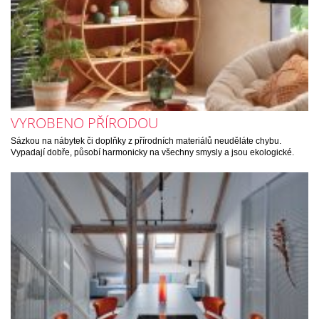
VYROBENO PŘÍRODOU
Sázkou na nábytek či doplňky z přírodních materiálů neuděláte chybu.
Vypadají dobře, působí harmonicky na všechny smysly a jsou ekologické.