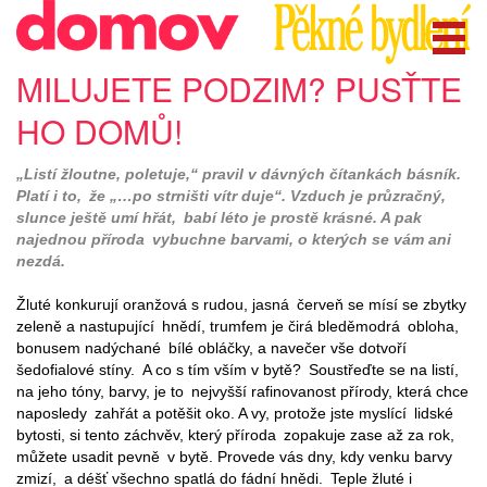
MILUJETE PODZIM? PUSŤTE
HO DOMŮ!
„Listí žloutne, poletuje,“ pravil v dávných čítankách básník.
Platí i to, že „…po strništi vítr duje“. Vzduch je průzračný,
slunce ještě umí hřát, babí léto je prostě krásné. A pak
najednou příroda vybuchne barvami, o kterých se vám ani
nezdá.
Žluté konkurují oranžová s rudou, jasná červeň se mísí se zbytky
zeleně a nastupující hnědí, trumfem je čirá bleděmodrá obloha,
bonusem nadýchané bílé obláčky, a navečer vše dotvoří
šedofialové stíny. A co s tím vším v bytě? Soustřeďte se na listí,
na jeho tóny, barvy, je to nejvyšší rafinovanost přírody, která chce
naposledy zahřát a potěšit oko. A vy, protože jste myslící lidské
bytosti, si tento záchvěv, který příroda zopakuje zase až za rok,
můžete usadit pevně v bytě. Provede vás dny, kdy venku barvy
zmizí, a déšť všechno spatlá do fádní hnědi. Teple žluté i