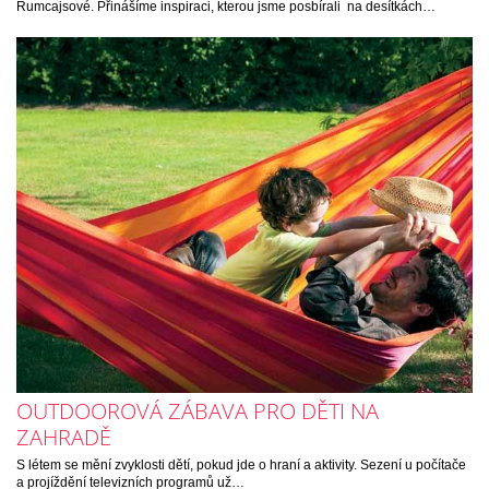
Rumcajsové. Přinášíme inspiraci, kterou jsme posbírali na desítkách…
OUTDOOROVÁ ZÁBAVA PRO DĚTI NA
ZAHRADĚ
S létem se mění zvyklosti dětí, pokud jde o hraní a aktivity. Sezení u počítače
a projíždění televizních programů už…