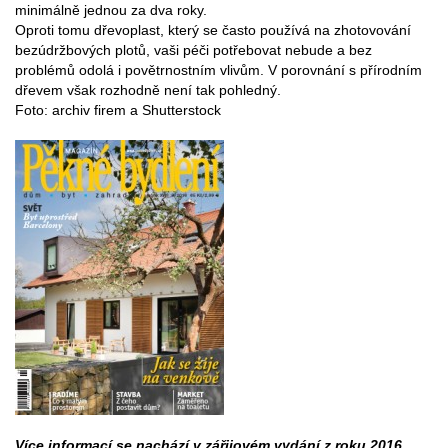
minimálně jednou za dva roky.
Oproti tomu dřevoplast, který se často používá na zhotovování
bezúdržbových plotů, vaši péči potřebovat nebude a bez
problémů odolá i povětrnostním vlivům. V porovnání s přírodním
dřevem však rozhodně není tak pohledný.
Foto: archiv firem a Shutterstock
Více informací se nachází v zářijovém vydání z roku 2016,