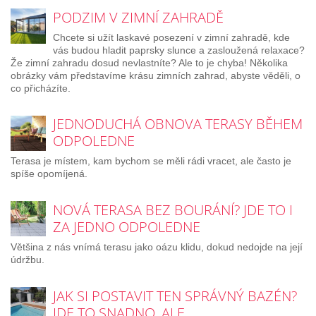
PODZIM V ZIMNÍ ZAHRADĚ
Chcete si užít laskavé posezení v zimní zahradě, kde
vás budou hladit paprsky slunce a zasloužená relaxace?
Že zimní zahradu dosud nevlastníte? Ale to je chyba! Několika
obrázky vám představíme krásu zimních zahrad, abyste věděli, o
co přicházíte.
JEDNODUCHÁ OBNOVA TERASY BĚHEM
ODPOLEDNE
Terasa je místem, kam bychom se měli rádi vracet, ale často je
spíše opomíjená.
NOVÁ TERASA BEZ BOURÁNÍ? JDE TO I
ZA JEDNO ODPOLEDNE
Většina z nás vnímá terasu jako oázu klidu, dokud nedojde na její
údržbu.
JAK SI POSTAVIT TEN SPRÁVNÝ BAZÉN?
JDE TO SNADNO, ALE…