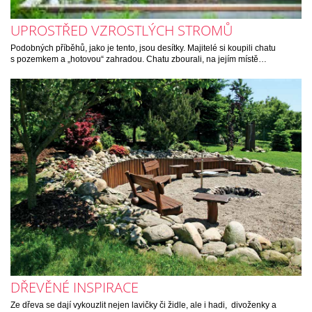
UPROSTŘED VZROSTLÝCH STROMŮ
Podobných příběhů, jako je tento, jsou desítky. Majitelé si koupili chatu
s pozemkem a „hotovou“ zahradou. Chatu zbourali, na jejím místě…
DŘEVĚNÉ INSPIRACE
Ze dřeva se dají vykouzlit nejen lavičky či židle, ale i hadi, divoženky a