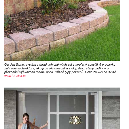
Garden Stone, systém zahradních opěrných zdí vytvořený speciálně pro prvky
zahradní architektury, jako jsou okrasné zdi a zídky, dělicí stěny, zídky pro
překonání výškového rozdílu apod. Různé typy povrchů. Cena za kus od 32 Kč.
www.kb-blok.cz