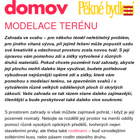
MODELACE TERÉNU
Zahrada ve svahu – pro někoho téměř neřešitelný problém,
pro jiného vítaná výzva, při jejímž řešení může popustit uzdu
své kreativitě a vdechnout prostoru zcela novou tvář. S její
úpravou vám pomohou zdi a zídky vytvořené z různých
druhů materiálů. Pokud chcete pozměnit tvář zahrady, abyste
její plochu mohli daleko lépe využívat, budete potřebovat
vybudovat nejrůznější opěrné zdi a zídky, které vám
pomohou s modelací terénu, se zpevněním svahů i s
vytvářením různě velkých oddělených ploch či skrytých
zákoutí. Vaše zahrada se tak rázem stane daleko zajímavější,
členitější a bude poskytovat také daleko více soukromí.
S prostorem zahrady si však můžete zajímavě pohrát, i když je její
pozemek rovinatý. Nebojte se rozdělit její prostor na menší oddíly
pomocí různě vysokých optických předělů, tvořených nejen
stavebními prvky, ale třeba také
rostlinami
– buď vzrostlejšími
solitérními kusy, nebo pásem rostlin stejného druhu.