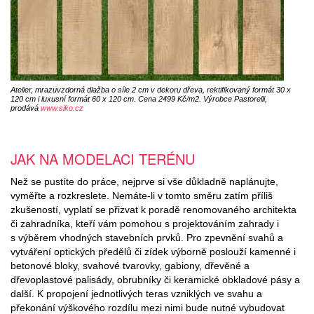
Atelier, mrazuvzdorná dlažba o síle 2 cm v dekoru dřeva, rektifikovaný formát 30 x
120 cm i luxusní formát 60 x 120 cm. Cena 2499 Kč/m2. Výrobce Pastorelli,
prodává
www.siko.cz
JAK NA MODELACI TERÉNU
Než se pustíte do práce, nejprve si vše důkladně naplánujte,
vyměřte a rozkreslete. Nemáte-li v tomto směru zatím příliš
zkušeností, vyplatí se přizvat k poradě renomovaného architekta
či zahradníka, kteří vám pomohou s projektováním zahrady i
s výběrem vhodných stavebních prvků. Pro zpevnění svahů a
vytváření optických předělů či zídek výborně poslouží kamenné i
betonové bloky, svahové tvarovky, gabiony, dřevěné a
dřevoplastové palisády, obrubníky či keramické obkladové pásy a
další. K propojení jednotlivých teras vzniklých ve svahu a
překonání výškového rozdílu mezi nimi bude nutné vybudovat