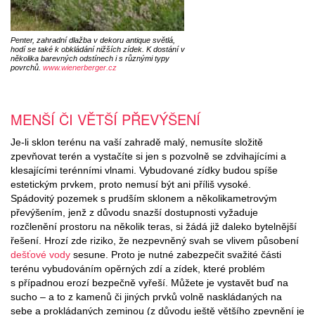
Penter, zahradní dlažba v dekoru antique světlá,
hodí se také k obkládání nižších zídek. K dostání v
několika barevných odstínech i s různými typy
povrchů.
www.wienerberger.cz
MENŠÍ ČI VĚTŠÍ PŘEVÝŠENÍ
Je-li sklon terénu na vaší zahradě malý, nemusíte složitě
zpevňovat terén a vystačíte si jen s pozvolně se zdvihajícími a
klesajícími terénními vlnami. Vybudované zídky budou spíše
estetickým prvkem, proto nemusí být ani příliš vysoké.
Spádovitý pozemek s prudším sklonem a několikametrovým
převýšením, jenž z důvodu snazší dostupnosti vyžaduje
rozčlenění prostoru na několik teras, si žádá již daleko bytelnější
řešení. Hrozí zde riziko, že nezpevněný svah se vlivem působení
dešťové vody
sesune. Proto je nutné zabezpečit svažité části
terénu vybudováním opěrných zdí a zídek, které problém
s případnou erozí bezpečně vyřeší. Můžete je vystavět buď na
sucho – a to z kamenů či jiných prvků volně naskládaných na
sebe a prokládaných zeminou (z důvodu ještě většího zpevnění je