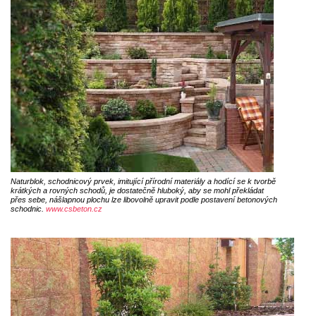
Naturblok, schodnicový prvek, imitující přírodní materiály a hodící se k tvorbě
krátkých a rovných schodů, je dostatečně hluboký, aby se mohl překládat
přes sebe, nášlapnou plochu lze libovolně upravit podle postavení betonových
schodnic.
www.csbeton.cz