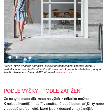
Stones, mrazuvzdorná keramika, imitující přírodní kámen, zahrnuje dlažbu v
základních formátech 60 x 60 a 30 x 60 cm a další keramické obkladové prvky do
interiéru i exteriéru. Cena od 671 Kč za m2.
www.rako.cz
PODLE VÝŠKY I PODLE ZATÍŽENÍ
Co se týče materiálů, máte na výběr z několika možností.
K nejpoužívanějším patří v současné době beton, ať již litý nebo
v podobě prefabrikátů, které jsou k dostání v nejrůznějších