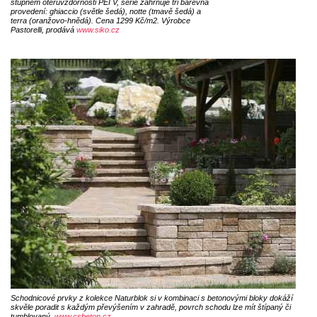
stupněm otěruvzdornosti PEI V, série zahrnuje tři barevná
provedení: ghiaccio (světle šedá), notte (tmavě šedá) a
terra (oranžovo-hnědá). Cena 1299 Kč/m2. Výrobce
Pastorelli, prodává
www.siko.cz
Schodnicové prvky z kolekce Naturblok si v kombinaci s betonovými bloky dokáží
skvěle poradit s každým převýšením v zahradě, povrch schodu lze mít štípaný či
tumblovaný.
www.csbeton.cz