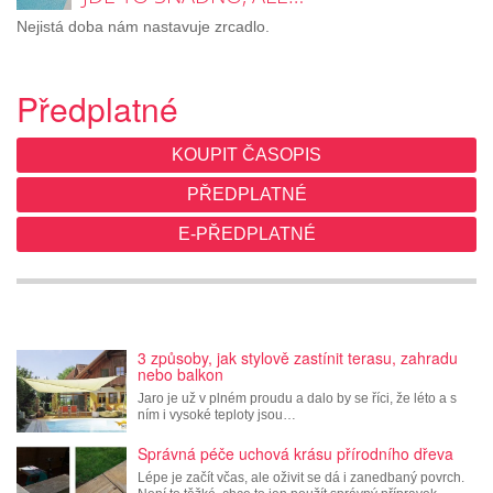
Nejistá doba nám nastavuje zrcadlo.
Předplatné
KOUPIT ČASOPIS
PŘEDPLATNÉ
E-PŘEDPLATNÉ
3 způsoby, jak stylově zastínit terasu, zahradu
nebo balkon
Jaro je už v plném proudu a dalo by se říci, že léto a s
ním i vysoké teploty jsou…
Správná péče uchová krásu přírodního dřeva
Lépe je začít včas, ale oživit se dá i zanedbaný povrch.