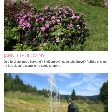
JARNÍ CIBULOVINY
Je bílé, žluté, nebo červené? Sněženkové, nebo tulipánové? Pořiďte si letos
na jaro „lupu“ a stopujte ho spolu s námi…