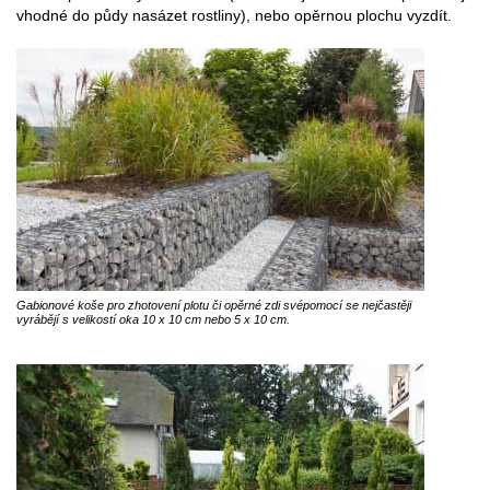
vhodné do půdy nasázet rostliny), nebo opěrnou plochu vyzdít.
Gabionové koše pro zhotovení plotu či opěrné zdi svépomocí se nejčastěji
vyrábějí s velikostí oka 10 x 10 cm nebo 5 x 10 cm.