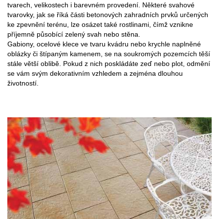
tvarech, velikostech i barevném provedení. Některé svahové
tvarovky, jak se říká části betonových zahradních prvků určených
ke zpevnění terénu, lze osázet také rostlinami, čímž vznikne
příjemně působící zelený svah nebo stěna.
Gabiony, ocelové klece ve tvaru kvádru nebo krychle naplněné
oblázky či štípaným kamenem, se na soukromých pozemcích těší
stále větší oblibě. Pokud z nich poskládáte zeď nebo plot, odmění
se vám svým dekorativním vzhledem a zejména dlouhou
životností.