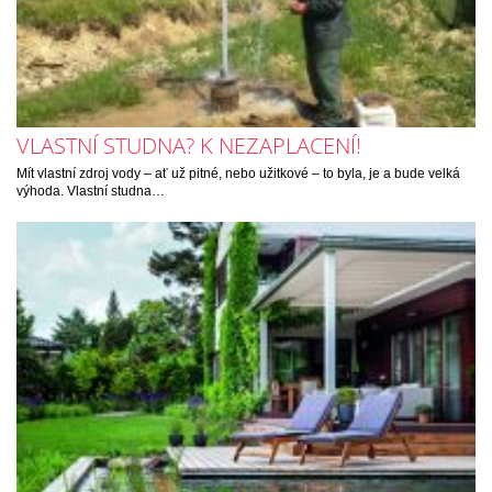
VLASTNÍ STUDNA? K NEZAPLACENÍ!
Mít vlastní zdroj vody – ať už pitné, nebo užitkové – to byla, je a bude velká
výhoda. Vlastní studna…