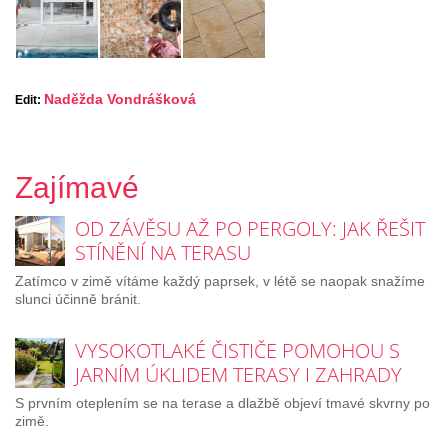
Naděžda Vondrášková
Edit:
Zajímavé
OD ZÁVĚSU AŽ PO PERGOLY: JAK ŘEŠIT
STÍNĚNÍ NA TERASU
Zatímco v zimě vítáme každý paprsek, v létě se naopak snažíme
slunci účinně bránit.
VYSOKOTLAKÉ ČISTIČE POMOHOU S
JARNÍM ÚKLIDEM TERASY I ZAHRADY
S prvním oteplením se na terase a dlažbě objeví tmavé skvrny po
zimě.