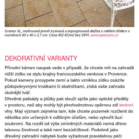
Granex XL, melírovaná jemně tryskaná a impregnovaná dlažba s reliéfem břidlice o
rozměrech 60 x 40 x 2,7 cm. Cena 452 Kč/m2 bez DPH.
www.topteramo.cz
DEKORATIVNÍ VARIANTY
Přírodní kámen naopak vede v případě, že chcete mít na zahradě
nižší zídku ve stylu krajiny francouzského venkova v Provence.
Pokud kameny prosypete zemí a takto vzniklou zídku osázíte
půdopokryvnými trvalkami či skalničkami, získá vaše zahrada
útulnější tvář.
Dřevěné palisády a plůtky pak slouží spíše jako optické předěly
v prostoru, než aby mohly být plnohodnotnou opěrnou zdí
terénní
vlny. Mají význam zejména tam, kde chcete pozemek rozčlenit do
několika zón určených k odlišným účelům, nebo vytvořit iluzi
soukromí. Na rozdíl od výše zmíněných materiálů nemá dřevo
takovou životnost a také není bezúdržbové. Podobně jako
dřevěný zahradní nábytek bude vyžadovat pravidelnou péči