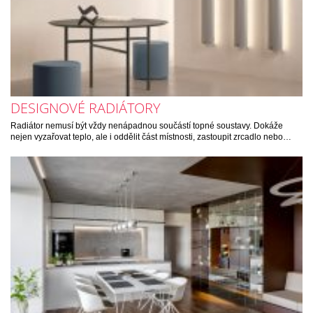
DESIGNOVÉ RADIÁTORY
Radiátor nemusí být vždy nenápadnou součástí topné soustavy. Dokáže
nejen vyzařovat teplo, ale i oddělit část místnosti, zastoupit zrcadlo nebo…