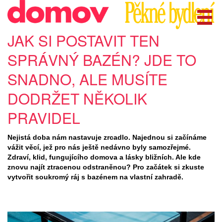
JAK SI POSTAVIT TEN
SPRÁVNÝ BAZÉN? JDE TO
SNADNO, ALE MUSÍTE
DODRŽET NĚKOLIK
PRAVIDEL
Nejistá doba nám nastavuje zrcadlo. Najednou si začínáme
vážit věcí, jež pro nás ještě nedávno byly samozřejmé.
Zdraví, klid, fungujícího domova a lásky bližních. Ale kde
znovu najít ztracenou odstraněnou? Pro začátek si zkuste
vytvořit soukromý ráj s bazénem na vlastní zahradě.