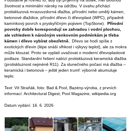
Podstatné je rovněž to, aby byl příjemný na dotek, měl dlouhou
životnost a minimální nároky na údržbu. V úvahu přichází
protiskluzová mrazuvzdorná dlažba, přírodní nebo umělý kámen,
betonové dlaždice, přírodní dřevo či dřevoplast (WPC), případně
kamínkový povrch s pryskyřičným pojivem (TopStone).
Přírodní
povrchy dobře korespondují se zahradou i vodní plochou,
ale vzhledem k náročným venkovním podmínkám je třeba
kámen i dřevo vybírat obezřetně.
Dřevo se hodí spíše z
exotických dřevin (lépe snáší vlhkost i výkyvy teplot), ale za mokra
může klouzat. Proto se vyplatí uvažovat o moderní dřevoplastové
podlaze. Standardní řešení nabízí protiskluzová keramická dlažba
(protiskluznost nejméně R11). Za slunečného počasí má dlažba –
keramická i betonová – ještě jeden trumf: výborně akumuluje
teplo.
Text: Vít Straňák, foto: Bad & Pool, Bazény-výroba, z prvních
informací: Architectural Digest, Pool Magazine, wikipedia.org
Datum vydání: 16. 6. 2026