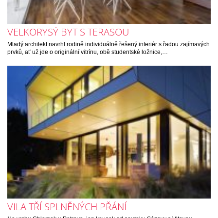
VELKORYSÝ BYT S TERASOU
Mladý architekt navrhl rodině individuálně řešený interiér s řadou zajímavých
prvků, ať už jde o originální vitrínu, obě studentské ložnice,…
VILA TŘÍ SPLNĚNÝCH PŘÁNÍ