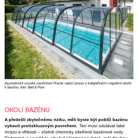
Asymetrické vysoké zastřešení Practic nabízí posuv v kolejničkách i regulérní dveře
k bazénu, foto: Bad & Pool
OKOLÍ BAZÉNU
A předešli zbytečnému riziku, měli byste být poblíž bazénu
vybavit protiskluzovým povrchem.
Ten musí odolávat také
mrazu a vlhkosti – včetně chemicky ošetřené bazénové vody.