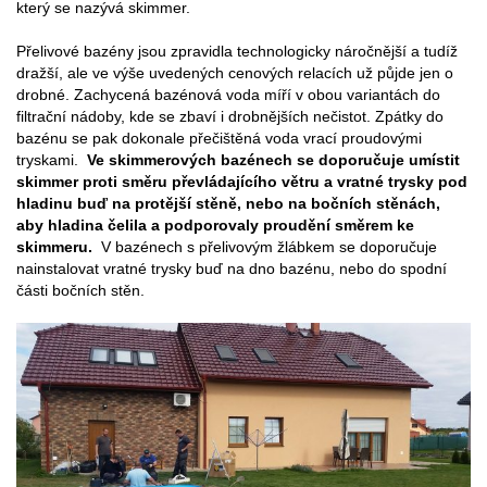
který se nazývá skimmer.
Přelivové bazény jsou zpravidla technologicky náročnější a tudíž
dražší, ale ve výše uvedených cenových relacích už půjde jen o
drobné. Zachycená bazénová voda míří v obou variantách do
filtrační nádoby, kde se zbaví i drobnějších nečistot. Zpátky do
bazénu se pak dokonale přečištěná voda vrací proudovými
tryskami.
Ve skimmerových bazénech se doporučuje umístit
skimmer proti směru převládajícího větru a vratné trysky pod
hladinu buď na protější stěně, nebo na bočních stěnách,
aby hladina čelila a podporovaly proudění směrem ke
skimmeru.
V bazénech s přelivovým žlábkem se doporučuje
nainstalovat vratné trysky buď na dno bazénu, nebo do spodní
části bočních stěn.