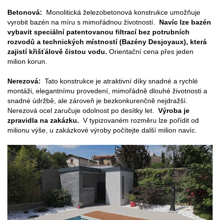
Betonová:
Monolitická železobetonová konstrukce umožňuje
vyrobit bazén na míru s mimořádnou životností.
Navíc lze bazén
vybavit speciální patentovanou filtrací bez potrubních
rozvodů a technických místností (Bazény Desjoyaux), která
zajistí křišťálově čistou vodu.
Orientační cena přes jeden
milion korun.
Nerezová:
Tato konstrukce je atraktivní díky snadné a rychlé
montáži, elegantnímu provedení, mimořádně dlouhé životnosti a
snadné údržbě, ale zároveň je bezkonkurenčně nejdražší.
Nerezová ocel zaručuje odolnost po desítky let.
Výroba je
zpravidla na zakázku.
V typizovaném rozměru lze pořídit od
milionu výše, u zakázkové výroby počítejte další milion navíc.