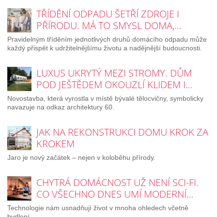
TŘÍDĚNÍ ODPADU ŠETŘÍ ZDROJE I
PŘÍRODU. MÁ TO SMYSL DOMA,…
Pravidelným tříděním jednotlivých druhů domácího odpadu může
každý přispět k udržitelnějšímu životu a nadějnější budoucnosti.
LUXUS UKRYTÝ MEZI STROMY. DŮM
POD JEŠTĚDEM OKOUZLÍ KLIDEM I…
Novostavba, která vyrostla v místě bývalé tělocvičny, symbolicky
navazuje na odkaz architektury 60.
JAK NA REKONSTRUKCI DOMU KROK ZA
KROKEM
Jaro je nový začátek – nejen v koloběhu přírody.
CHYTRÁ DOMÁCNOST UŽ NENÍ SCI-FI.
CO VŠECHNO DNES UMÍ MODERNÍ…
Technologie nám usnadňují život v mnoha ohledech včetně
bydlení.