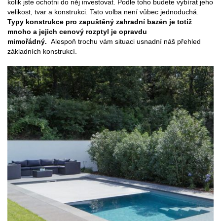
kolik jste ochotni do něj investovat. Podle toho budete vybírat jeho
velikost, tvar a konstrukci. Tato volba není vůbec jednoduchá.
Typy konstrukce pro zapuštěný zahradní bazén je totiž
mnoho a jejich cenový rozptyl je opravdu
mimořádný.
Alespoň trochu vám situaci usnadní náš přehled
základních konstrukcí.