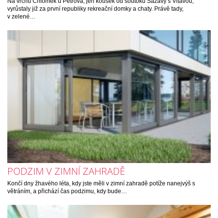
Na vrchu Chlomek u Petrova, jen kousek od soutoku Sázavy s Vltavou,
vyrůstaly již za první republiky rekreační domky a chaty. Právě tady,
v zelené…
PODZIM V ZIMNÍ ZAHRADĚ
Končí dny žhavého léta, kdy jste měli v zimní zahradě potíže nanejvýš s
větráním, a přichází čas podzimu, kdy bude…