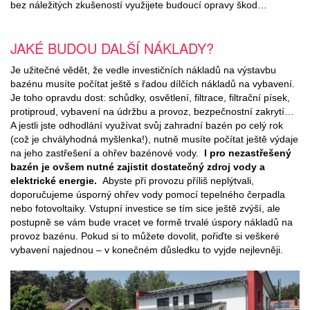
bez náležitých zkušeností využijete budoucí opravy škod…
JAKÉ BUDOU DALŠÍ NÁKLADY?
Je užitečné vědět, že vedle investičních nákladů na výstavbu
bazénu musíte počítat ještě s řadou dílčích nákladů na vybavení.
Je toho opravdu dost: schůdky, osvětlení, filtrace, filtrační písek,
protiproud, vybavení na údržbu a provoz, bezpečnostní zakrytí…
A jestli jste odhodlání využívat svůj zahradní bazén po celý rok
(což je chvályhodná myšlenka!), nutně musíte počítat ještě výdaje
na jeho zastřešení a ohřev bazénové vody.
I pro nezastřešený
bazén je ovšem nutné zajistit dostatečný zdroj vody a
elektrické energie.
Abyste při provozu příliš neplýtvali,
doporučujeme úsporný ohřev vody pomocí tepelného čerpadla
nebo fotovoltaiky. Vstupní investice se tím sice ještě zvýší, ale
postupně se vám bude vracet ve formě trvalé úspory nákladů na
provoz bazénu. Pokud si to můžete dovolit, pořiďte si veškeré
vybavení najednou – v konečném důsledku to vyjde nejlevněji.