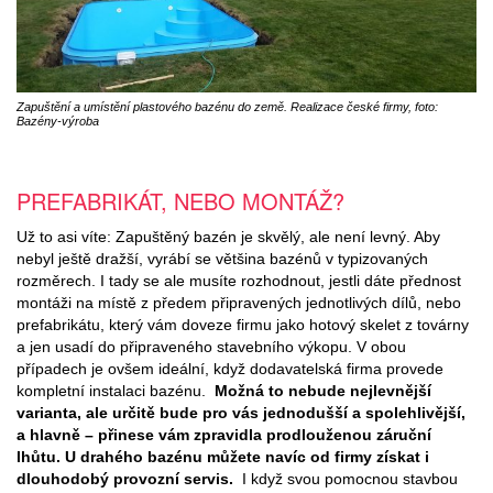
Zapuštění a umístění plastového bazénu do země. Realizace české firmy, foto:
Bazény-výroba
PREFABRIKÁT, NEBO MONTÁŽ?
Už to asi víte: Zapuštěný bazén je skvělý, ale není levný. Aby
nebyl ještě dražší, vyrábí se většina bazénů v typizovaných
rozměrech. I tady se ale musíte rozhodnout, jestli dáte přednost
montáži na místě z předem připravených jednotlivých dílů, nebo
prefabrikátu, který vám doveze firmu jako hotový skelet z továrny
a jen usadí do připraveného stavebního výkopu. V obou
případech je ovšem ideální, když dodavatelská firma provede
kompletní instalaci bazénu.
Možná to nebude nejlevnější
varianta, ale určitě bude pro vás jednodušší a spolehlivější,
a hlavně – přinese vám zpravidla prodlouženou záruční
lhůtu. U drahého bazénu můžete navíc od firmy získat i
dlouhodobý provozní servis.
I když svou pomocnou stavbou