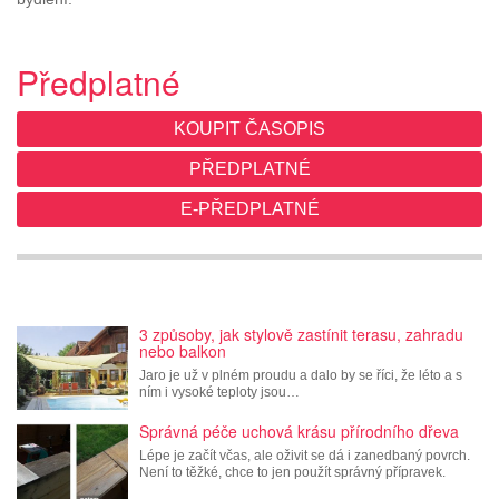
Předplatné
KOUPIT ČASOPIS
PŘEDPLATNÉ
E-PŘEDPLATNÉ
3 způsoby, jak stylově zastínit terasu, zahradu
nebo balkon
Jaro je už v plném proudu a dalo by se říci, že léto a s
ním i vysoké teploty jsou…
Správná péče uchová krásu přírodního dřeva
Lépe je začít včas, ale oživit se dá i zanedbaný povrch.
Není to těžké, chce to jen použít správný přípravek.