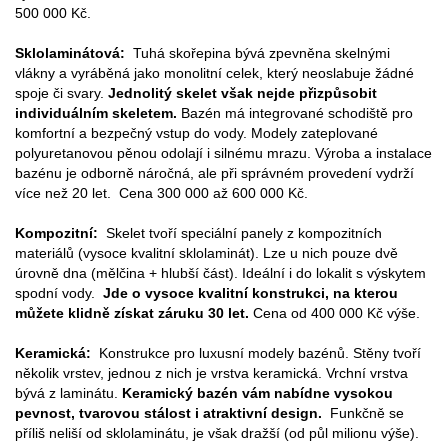
500 000 Kč.
Sklolaminátová:
Tuhá skořepina bývá zpevněna skelnými
vlákny a vyráběná jako monolitní celek, který neoslabuje žádné
spoje či svary.
Jednolitý skelet však nejde přizpůsobit
individuálním skeletem.
Bazén má integrované schodiště pro
komfortní a bezpečný vstup do vody. Modely zateplované
polyuretanovou pěnou odolají i silnému mrazu. Výroba a instalace
bazénu je odborně náročná, ale při správném provedení vydrží
více než 20 let.
Cena 300 000 až 600 000 Kč.
Kompozitní:
Skelet tvoří speciální panely z kompozitních
materiálů (vysoce kvalitní sklolaminát). Lze u nich pouze dvě
úrovně dna (mělčina + hlubší část). Ideální i do lokalit s výskytem
spodní vody.
Jde o vysoce kvalitní konstrukci, na kterou
můžete klidně získat záruku 30 let.
Cena od 400 000 Kč výše.
Keramická:
Konstrukce pro luxusní modely bazénů. Stěny tvoří
několik vrstev, jednou z nich je vrstva keramická. Vrchní vrstva
bývá z laminátu.
Keramický bazén vám nabídne vysokou
pevnost, tvarovou stálost i atraktivní design.
Funkčně se
příliš neliší od sklolaminátu, je však dražší (od půl milionu výše).