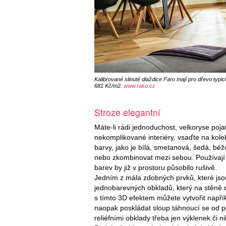
Kalibrované slinuté dlaždice Faro mají pro dřevo typi
681 Kč/m2.
www.rako.cz
Stroze elegantní
Máte-li rádi jednoduchost, velkoryse poj
nekomplikované interiéry, vsaďte na kole
barvy, jako je bílá, smetanová, šedá, béž
nebo zkombinovat mezi sebou. Používají s
barev by již v prostoru působilo rušivě.
Jedním z mála zdobných prvků, které jsou 
jednobarevných obkladů, který na stěně d
s tímto 3D efektem můžete vytvořit napříkl
naopak poskládat sloup táhnoucí se od po
reliéfními obklady třeba jen výklenek či n