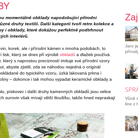
BY
Za
sou momentálně obklady napodobující přírodní
ůzné druhy textilií. Další kategorii tvoří retro kolekce a
by i obklady, které dokážou perfektně podtrhnout
ých interiérů.
Jaro j
vin, korek, ale i přírodní kámen v mnoha podobách, to
přírody
 tisk, který se dnes při výrobě
obkladů
a dlažeb používá.
, který s naprostou precizností imituje své přírodní vzory
t, abyste zjistili, zda se náhodou nejedná o originál
oskládané do typického vzoru, úzká lakovaná prkna i
fošny – dokonce i tak mohou vypadat keramické obklady a
SPR
ulu, pískovec i další druhy kamenných obkladů jsou velice
ch surovin však mívají větší tloušťku, takže hned nepraskají
Vůně s
line z t