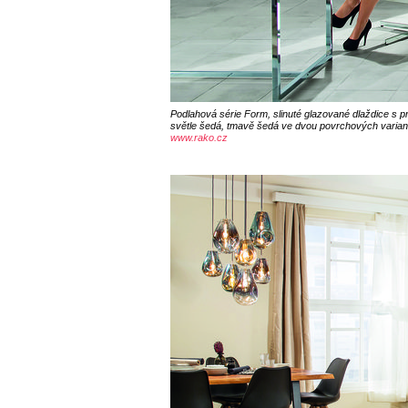
Podlahová série Form, slinuté glazované dlaždice s
světle šedá, tmavě šedá ve dvou povrchových variantá
www.rako.cz