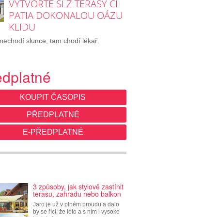
VYTVOŘTE SI Z TERASY ČI
PATIA DOKONALOU OÁZU
KLIDU
chodí slunce, tam chodí lékař.
edplatné
KOUPIT ČASOPIS
PŘEDPLATNÉ
E-PŘEDPLATNÉ
3 způsoby, jak stylově zastínit
terasu, zahradu nebo balkon
Jaro je už v plném proudu a dalo
by se říci, že léto a s ním i vysoké