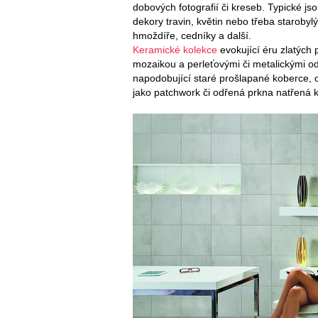
dobových fotografií či kreseb. Typické js
dekory travin, květin nebo třeba staroby
hmoždíře, cedníky a další.
Keramické kolekce
evokující éru zlatých 
mozaikou a perleťovými či metalickými od
napodobující staré prošlapané koberce, oš
jako patchwork či odřená prkna natřená k