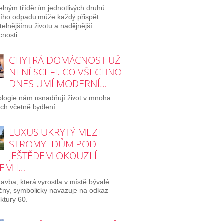
elným tříděním jednotlivých druhů
ího odpadu může každý přispět
itelnějšímu životu a nadějnější
nosti.
CHYTRÁ DOMÁCNOST UŽ
NENÍ SCI-FI. CO VŠECHNO
DNES UMÍ MODERNÍ…
logie nám usnadňují život v mnoha
ch včetně bydlení.
LUXUS UKRYTÝ MEZI
STROMY. DŮM POD
JEŠTĚDEM OKOUZLÍ
EM I…
avba, která vyrostla v místě bývalé
ičny, symbolicky navazuje na odkaz
ektury 60.