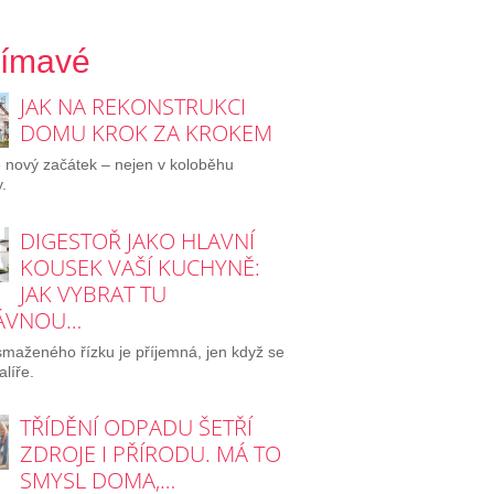
jímavé
JAK NA REKONSTRUKCI
DOMU KROK ZA KROKEM
e nový začátek – nejen v koloběhu
.
DIGESTOŘ JAKO HLAVNÍ
KOUSEK VAŠÍ KUCHYNĚ:
JAK VYBRAT TU
ÁVNOU…
maženého řízku je příjemná, jen když se
alíře.
TŘÍDĚNÍ ODPADU ŠETŘÍ
ZDROJE I PŘÍRODU. MÁ TO
SMYSL DOMA,…