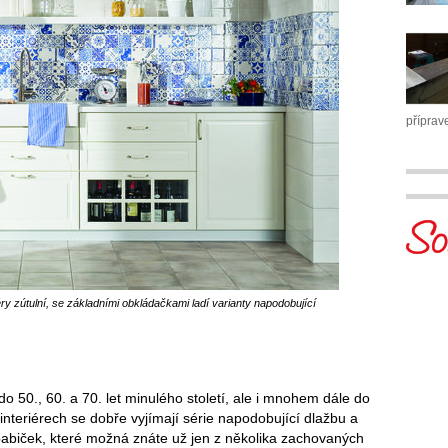
příprav
éry zútulní, se základními obkládačkami ladí varianty napodobující
o 50., 60. a 70. let minulého století, ale i mnohem dále do
interiérech se dobře vyjímají série napodobující dlažbu a
abiček, které možná znáte už jen z několika zachovaných