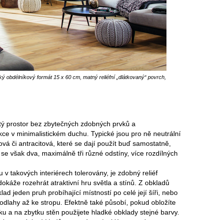
cký obdélníkový formát 15 x 60 cm, matný reliéfní „dlátkovaný“ povrch,
atý prostor bez zbytečných zdobných prvků a
kce v minimalistickém duchu. Typické jsou pro ně neutrální
ová či antracitová, které se dají použít buď samostatně,
e však dva, maximálně tři různé odstíny, více rozdílných
v takových interiérech tolerovány, je zdobný reliéf
okáže rozehrát atraktivní hru světla a stínů. Z obkladů
ad jeden pruh probíhající místností po celé její šíři, nebo
dlahy až ke stropu. Efektně také působí, pokud obložíte
iku a na zbytku stěn použijete hladké obklady stejné barvy.