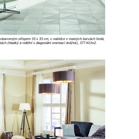
 probarveným střepem 33 x 33 cm, v nabídce v matných barvách šedá,
ch (hladký a reliéfní s diagonální orientací drážek), 377 Kč/m2.