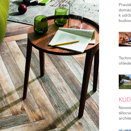
Pravid
domác
k udrž
budouc
Techno
ohlede
KLID
Novost
tělocv
archit