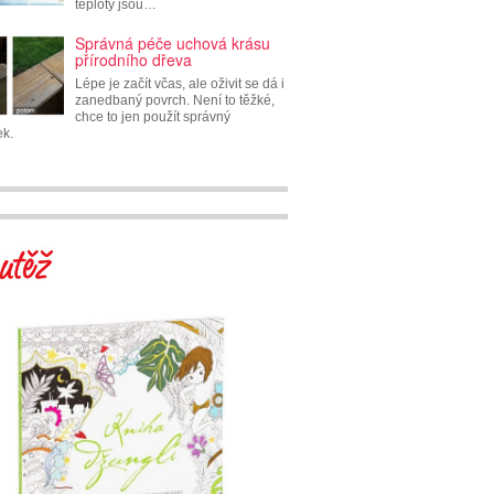
teploty jsou…
Správná péče uchová krásu
přírodního dřeva
Lépe je začít včas, ale oživit se dá i
zanedbaný povrch. Není to těžké,
chce to jen použít správný
ek.