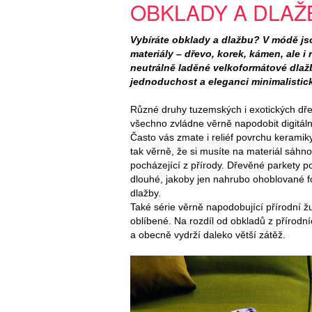
OBKLADY A DLAŽ
Vybíráte obklady a dlažbu? V módě j
materiály – dřevo, korek, kámen, ale i r
neutrálně laděné velkoformátové dlaž
jednoduchost a eleganci minimalistick
Různé druhy tuzemských i exotických dře
všechno zvládne věrně napodobit digitální
Často vás zmate i reliéf povrchu keramiky
tak věrně, že si musíte na materiál sáhnou
pocházející z přírody. Dřevěné parkety p
dlouhé, jakoby jen nahrubo ohoblované 
dlažby.
Také série věrně napodobující přírodní ž
oblíbené. Na rozdíl od obkladů z přírodní
a obecně vydrží daleko větší zátěž.