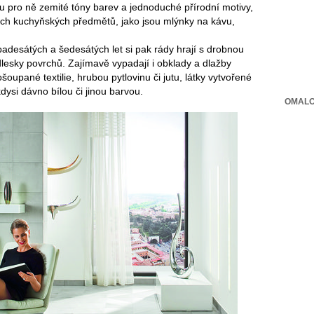
ou pro ně zemité tóny barev a jednoduché přírodní motivy,
lých kuchyňských předmětů, jako jsou mlýnky na kávu,
padesátých a šedesátých let si pak rády hrají s drobnou
lesky povrchů. Zajímavě vypadají i obklady a dlažby
oupané textilie, hrubou pytlovinu či jutu, látky vytvořené
dysi dávno bílou či jinou barvou.
OMALO