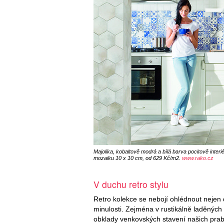
Majolika, kobaltově modrá a bílá barva pocitově interi
mozaiku 10 x 10 cm, od 629 Kč/m2.
www.rako.cz
V duchu retro stylu
Retro kolekce se nebojí ohlédnout nejen d
minulosti. Zejména v rustikálně laděných 
obklady venkovských stavení našich prab