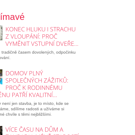
jímavé
KONEC HLUKU I STRACHU
Z VLOUPÁNÍ: PROČ
VYMĚNIT VSTUPNÍ DVEŘE…
e tradičně časem dovolených, odpočinku
ování.
DOMOV PLNÝ
SPOLEČNÝCH ZÁŽITKŮ:
PROČ K RODINNÉMU
NU PATŘÍ KVALITNÍ…
není jen stavba, je to místo, kde se
áme, sdílíme radosti a užíváme si
né chvíle s těmi nejbližšími.
VÍCE ČASU NA DŮM A