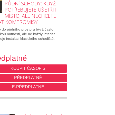
PŮDNÍ SCHODY: KDYŽ
POTŘEBUJETE UŠETŘIT
MÍSTO, ALE NECHCETE
AT KOMPROMISY
p do půdního prostoru bývá často
ckou nutností, ale ne každý interiér
je instalaci klasického schodiště.
edplatné
KOUPIT ČASOPIS
PŘEDPLATNÉ
E-PŘEDPLATNÉ