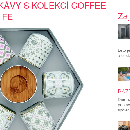
KÁVY S KOLEKCÍ COFFEE
IFE
Za
Léto j
a cest
BAZÉ
Domov 
potkáv
společ