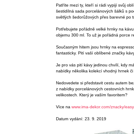
Patříte mezi ty, kteří si rádi vypijí svůj o
šestidílná sada porcelánových šálků s po
světlých šedorůžových přes barevné po t
Potřebujete pořádně velké hrnky na kávu
objemu 300 ml. To už je pořádná porce re
Současným hitem jsou hrnky na espresso
fantasticky. Pití vaší oblíbené značky k
Je pro vás pití kávy jedinou chvílí, kdy m
nabídky několika kolekcí vhodný hrnek či
Nedovedete si představit cestu autem bez
z nabídky porcelánových cestovních hrn
velikostech. Který je vaším favoritem?
Více na
www.ima-dekor.com/znacky/easy-
Datum vydání: 23. 9. 2019