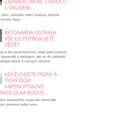
ZAHRADU, MÉNĚ STAROSTÍ
S ÚKLIDEM.…
o dům, zahradu nebo chalupu dokáže
 mnoho času.
BETONÁRNA OSTRAVA:
VŠE CO POTŘEBUJETE
VĚDĚT
ji si ten pocit bezmoci, když jsem poprvé
a staveništi a sledujem, jak se do základní
ukládá beton z různých záměsí.
KDYŽ CHCETE PEVNÝ A
TICHÝ DŮM:
VÁPENOPÍSKOVÉ
NICE SILKA BODUJÍ…
běru stavebního materiálu dnes lidé
 jen pevnost nebo cenu.