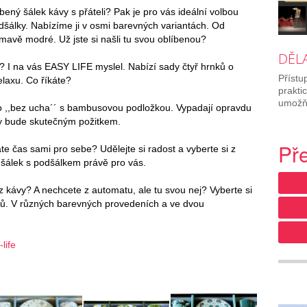
blíbený šálek kávy s přáteli? Pak je pro vás ideální volbou
dšálky. Nabízíme ji v osmi barevných variantách. Od
mavě modré. Už jste si našli tu svou oblíbenou?
DĚL
? I na vás EASY LIFE myslel. Nabízí sady čtyř hrnků o
Přístu
laxu. Co říkáte?
prakti
umožňu
 ,,bez ucha´´ s bambusovou podložkou. Vypadají opravdu
ávy bude skutečným požitkem.
Př
áte čas sami pro sebe? Udělejte si radost a vyberte si z
 šálek s podšálkem právě pro vás.
 kávy? A nechcete z automatu, ale tu svou nej? Vyberte si
ků. V různých barevných provedeních a ve dvou
life