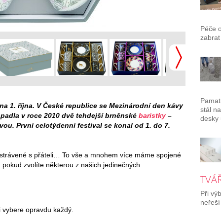
Péče 
zabrat
Pamatu
a 1. října. V České republice se Mezinárodní den kávy
stál n
apadla v roce 2010 dvě tehdejší brněnské
baristky
–
desky 
vou. První celotýdenní festival se konal od 1. do 7.
le strávené s přáteli… To vše a mnohem více máme spojené
í, pokud zvolíte některou z našich jedinečných
TVÁŘ
Při vý
neřeší
si vybere opravdu každý.