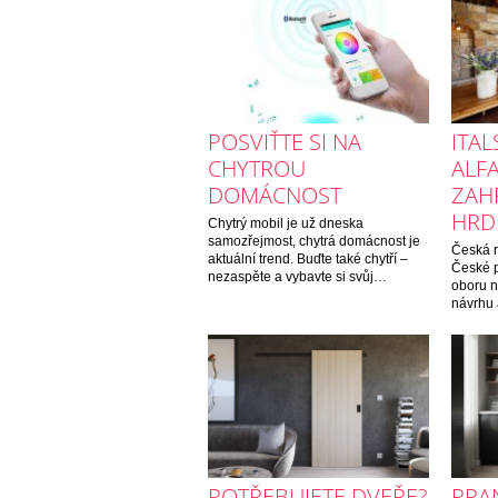
POSVIŤTE SI NA
ITAL
CHYTROU
ALF
DOMÁCNOST
ZAH
HRD
Chytrý mobil je už dneska
samozřejmost, chytrá domácnost je
Česká r
aktuální trend. Buďte také chytří –
České p
nezaspěte a vybavte si svůj…
oboru n
návrhu
POTŘEBUJETE DVEŘE?
PRAN