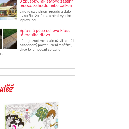
3 způsoby, jak stylově zastínit
terasu, zahradu nebo balkon
Jaro je už v plném proudu a dalo
by se říci, že léto a s ním i vysoké
teploty jsou…
Správná péče uchová krásu
přírodního dřeva
Lépe je začít včas, ale oživit se dá i
zanedbaný povrch. Není to těžké,
chce to jen použít správný
ek.