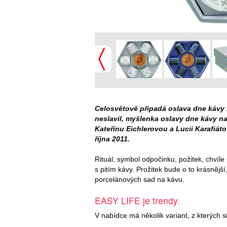
Celosvětově připadá oslava dne kávy n
neslavil, myšlenka oslavy dne kávy n
Kateřinu Eichlerovou a Lucii Karafiáto
října 2011.
Rituál, symbol odpočinku, požitek, chví
s pitím kávy. Prožitek bude o to krásnějš
porcelánových sad na kávu.
EASY LIFE je trendy.
V nabídce má několik variant, z kterých 