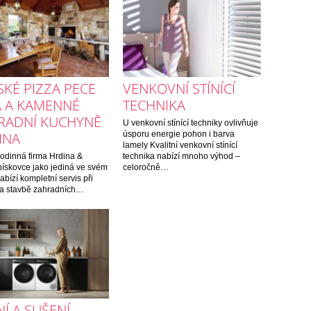
SKÉ PIZZA PECE
VENKOVNÍ STÍNÍCÍ
A A KAMENNÉ
TECHNIKA
RADNÍ KUCHYNĚ
U venkovní stínící techniky ovlivňuje
INA
úsporu energie pohon i barva
lamely Kvalitní venkovní stínící
odinná firma Hrdina &
technika nabízí mnoho výhod –
ískovce jako jediná ve svém
celoročně…
abízí kompletní servis při
 a stavbě zahradních…
Í A SUŠENÍ,