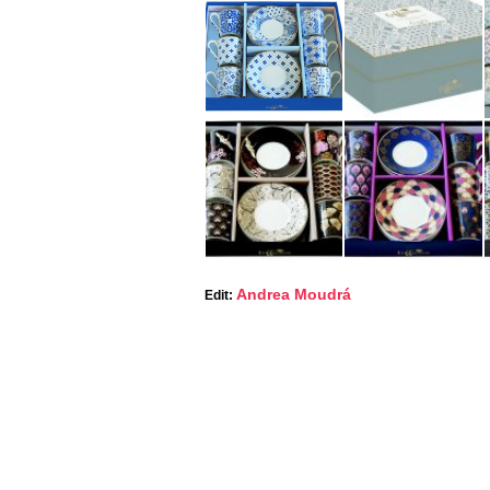
Andrea Moudrá
Edit: