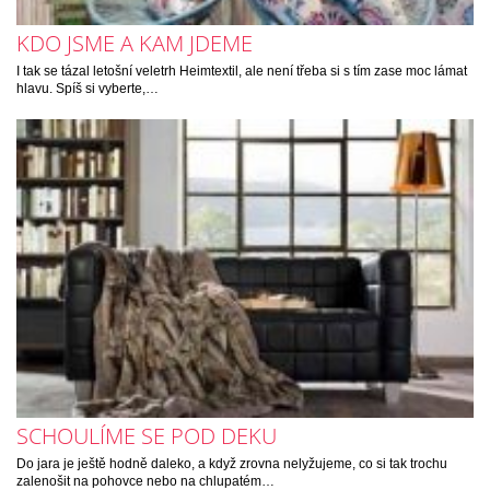
KDO JSME A KAM JDEME
I tak se tázal letošní veletrh Heimtextil, ale není třeba si s tím zase moc lámat
hlavu. Spíš si vyberte,…
SCHOULÍME SE POD DEKU
Do jara je ještě hodně daleko, a když zrovna nelyžujeme, co si tak trochu
zalenošit na pohovce nebo na chlupatém…