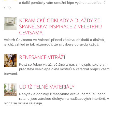
a další pomůcky vám umožní lépe vychutnat oblíbené
víno.
KERAMICKÉ OBKLADY A DLAŽBY ZE
ŠPANĚLSKA: INSPIRACE Z VELETRHU
CEVISAMA
Veletrh Cevisama ve Valencii přinesl záplavu obkladů a dlažeb,
jejichž vzhled je tak různorodý, že si vybere opravdu každý.
RENESANCE VITRÁŽÍ
Když se řekne vitráž, většina z nás si nejspíš jako první
představí velkolepá okna kostelů a katedrál hrající všemi
barvami.
UDRŽITELNÉ MATERIÁLY
Nábytek a doplňky z masivního dřeva, bambusu nebo
ratanu jsou zárukou útulných a nadčasových interiérů, v
nichž se skvěle relaxuje.