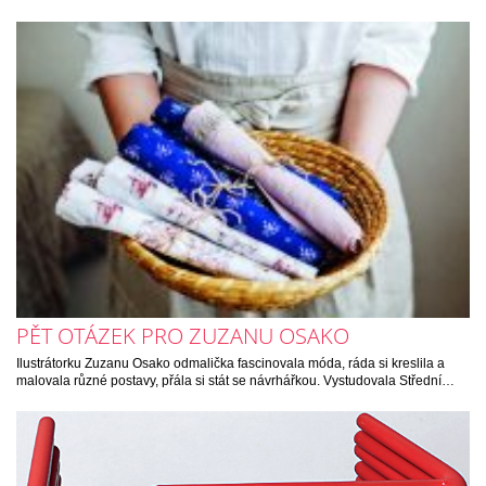
PĚT OTÁZEK PRO ZUZANU OSAKO
Ilustrátorku Zuzanu Osako odmalička fascinovala móda, ráda si kreslila a
malovala různé postavy, přála si stát se návrhářkou. Vystudovala Střední…