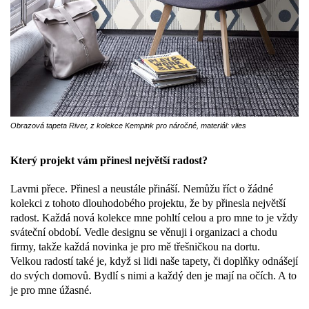
Obrazová tapeta River, z kolekce Kempink pro náročné, materiál: vlies
Který projekt vám přinesl největší radost?
Lavmi přece. Přinesl a neustále přináší. Nemůžu říct o žádné
kolekci z tohoto dlouhodobého projektu, že by přinesla největší
radost. Každá nová kolekce mne pohltí celou a pro mne to je vždy
sváteční období. Vedle designu se věnuji i organizaci a chodu
firmy, takže každá novinka je pro mě třešničkou na dortu.
Velkou radostí také je, když si lidi naše tapety, či doplňky odnášejí
do svých domovů. Bydlí s nimi a každý den je mají na očích. A to
je pro mne úžasné.