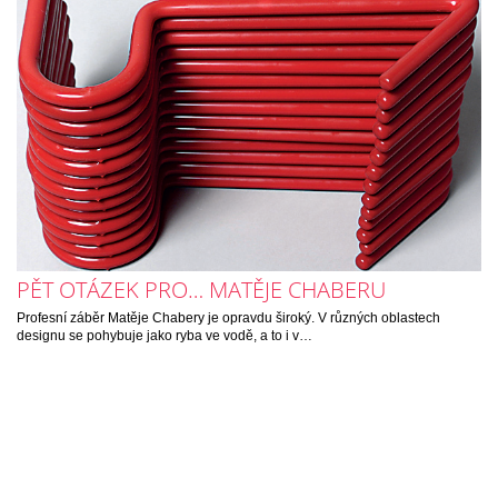
PĚT OTÁZEK PRO… MATĚJE CHABERU
Profesní záběr Matěje Chabery je opravdu široký. V různých oblastech
designu se pohybuje jako ryba ve vodě, a to i v…