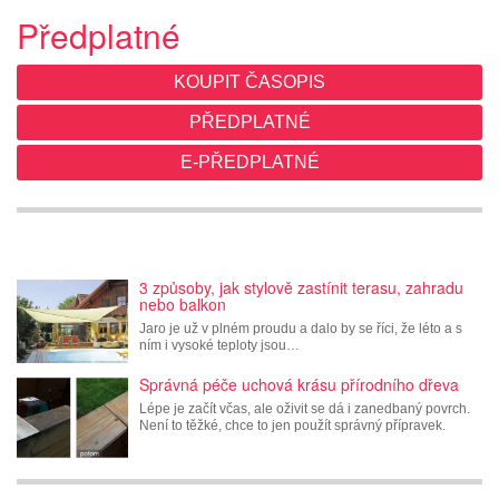
Předplatné
KOUPIT ČASOPIS
PŘEDPLATNÉ
E-PŘEDPLATNÉ
3 způsoby, jak stylově zastínit terasu, zahradu
nebo balkon
Jaro je už v plném proudu a dalo by se říci, že léto a s
ním i vysoké teploty jsou…
Správná péče uchová krásu přírodního dřeva
Lépe je začít včas, ale oživit se dá i zanedbaný povrch.
Není to těžké, chce to jen použít správný přípravek.