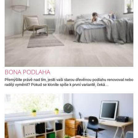
BONA PODLAHA
Přemýšlíte právě nad tím, jestli vaši starou dřevěnou podlahu renovovat nebo
raději vyměnit? Pokud se kloníte spíše k první variantě, čeká…