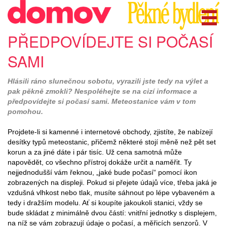
PŘEDPOVÍDEJTE SI POČASÍ
SAMI
Hlásili ráno slunečnou sobotu, vyrazili jste tedy na výlet a
pak pěkně zmokli? Nespoléhejte se na cizí informace a
předpovídejte si počasí sami. Meteostanice vám v tom
pomohou.
Projdete-li si kamenné i internetové obchody, zjistíte, že nabízejí
desítky typů meteostanic, přičemž některé stojí měně než pět set
korun a za jiné dáte i pár tisíc. Už cena samotná může
napovědět, co všechno přístroj dokáže určit a naměřit. Ty
nejjednodušší vám řeknou, „jaké bude počasí“ pomocí ikon
zobrazených na displeji. Pokud si přejete údajů více, třeba jaká je
vzdušná vlhkost nebo tlak, musíte sáhnout po lépe vybaveném a
tedy i dražším modelu. Ať si koupíte jakoukoli stanici, vždy se
bude skládat z minimálně dvou částí: vnitřní jednotky s displejem,
na níž se vám zobrazují údaje o počasí, a měřicích senzorů. V