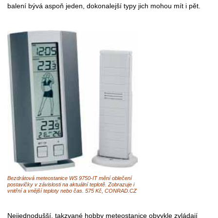
balení bývá aspoň jeden, dokonalejší typy jich mohou mít i pět.
Bezdrátová meteostanice WS 9750-IT mění oblečení
postavičky v závislosti na aktuální teplotě. Zobrazuje i
vnitřní a vnější teploty nebo čas. 575 Kč, CONRAD.CZ
Nejjednodušší, takzvané hobby meteostanice obvykle zvládají