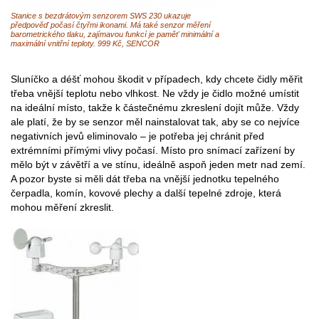
Stanice s bezdrátovým senzorem SWS 230 ukazuje
předpověď počasí čtyřmi ikonami. Má také senzor měření
barometrického tlaku, zajímavou funkcí je paměť minimální a
maximální vnitřní teploty. 999 Kč, SENCOR
Sluníčko a déšť mohou škodit v případech, kdy chcete čidly měřit
třeba vnější teplotu nebo vlhkost. Ne vždy je čidlo možné umístit
na ideální místo, takže k částečnému zkreslení dojít může. Vždy
ale platí, že by se senzor měl nainstalovat tak, aby se co nejvíce
negativních jevů eliminovalo – je potřeba jej chránit před
extrémními přímými vlivy počasí. Místo pro snímací zařízení by
mělo být v závětří a ve stínu, ideálně aspoň jeden metr nad zemí.
A pozor byste si měli dát třeba na vnější jednotku tepelného
čerpadla, komín, kovové plechy a další tepelné zdroje, která
mohou měření zkreslit.