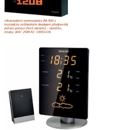
Ultramoderní meteostanice BA 900 s
krystalicky průhledným displejem předpovídá
počasí pomocí třech obrázků – sluníčko,
mraky, déšť. 2589 Kč. OREGON