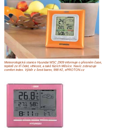
Meteorologická stanice Hyundai WSC 2909 informuje o přesném čase,
teplotě ze tří čidel, vlhkosti, a také fázích Měsíce. Navíc zobrazuje
comfort index. Výběr z šesti barev, 998 Kč, ePROTON.cz