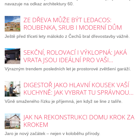
navazuje na odkaz architektury 60.
ZE DŘEVA MŮŽE BÝT LEDACOS:
ROUBENKA, SRUB I MODERNÍ DŮM
Ještě před třiceti lety málokdo z Čechů bral dřevostavby vážně.
SEKČNÍ, ROLOVACÍ I VÝKLOPNÁ: JAKÁ
VRATA JSOU IDEÁLNÍ PRO VAŠI…
Výrazným trendem posledních let je prostorové zvětšení garáží.
DIGESTOŘ JAKO HLAVNÍ KOUSEK VAŠÍ
KUCHYNĚ: JAK VYBRAT TU SPRÁVNOU…
Vůně smaženého řízku je příjemná, jen když se line z talíře.
JAK NA REKONSTRUKCI DOMU KROK ZA
KROKEM
Jaro je nový začátek – nejen v koloběhu přírody.