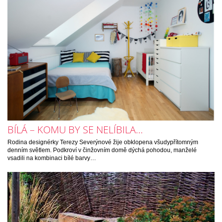
BÍLÁ – KOMU BY SE NELÍBILA…
Rodina designérky Terezy Severýnové žije obklopena všudypřítomným
denním světlem. Podkroví v činžovním domě dýchá pohodou, manželé
vsadili na kombinaci bílé barvy…