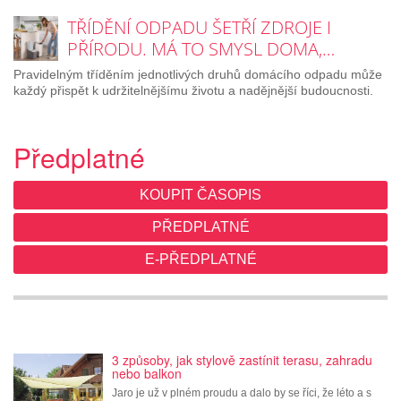
TŘÍDĚNÍ ODPADU ŠETŘÍ ZDROJE I
PŘÍRODU. MÁ TO SMYSL DOMA,…
Pravidelným tříděním jednotlivých druhů domácího odpadu může
každý přispět k udržitelnějšímu životu a nadějnější budoucnosti.
Předplatné
KOUPIT ČASOPIS
PŘEDPLATNÉ
E-PŘEDPLATNÉ
3 způsoby, jak stylově zastínit terasu, zahradu
nebo balkon
Jaro je už v plném proudu a dalo by se říci, že léto a s