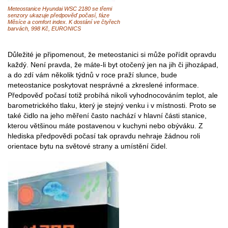
Meteostanice Hyundai WSC 2180 se třemi
senzory ukazuje předpověď počasí, fáze
Měsíce a comfort index. K dostání ve čtyřech
barvách, 998 Kč, EURONICS
Důležité je připomenout, že meteostanici si může pořídit opravdu
každý. Není pravda, že máte-li byt otočený jen na jih či jihozápad,
a do zdí vám několik týdnů v roce praží slunce, bude
meteostanice poskytovat nesprávné a zkreslené informace.
Předpověď počasí totiž probíhá nikoli vyhodnocováním teplot, ale
barometrického tlaku, který je stejný venku i v místnosti. Proto se
také čidlo na jeho měření často nachází v hlavní části stanice,
kterou většinou máte postavenou v kuchyni nebo obýváku. Z
hlediska předpovědi počasí tak opravdu nehraje žádnou roli
orientace bytu na světové strany a umístění čidel.