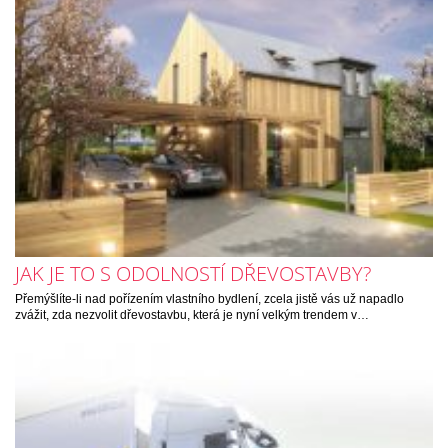
JAK JE TO S ODOLNOSTÍ DŘEVOSTAVBY?
Přemýšlíte-li nad pořízením vlastního bydlení, zcela jistě vás už napadlo
zvážit, zda nezvolit dřevostavbu, která je nyní velkým trendem v…