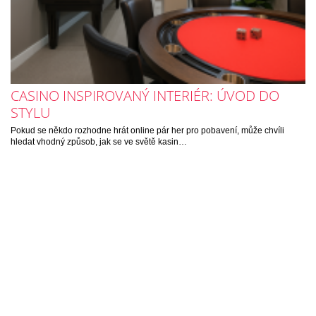
CASINO INSPIROVANÝ INTERIÉR: ÚVOD DO
STYLU
Pokud se někdo rozhodne hrát online pár her pro pobavení, může chvíli
hledat vhodný způsob, jak se ve světě kasin…