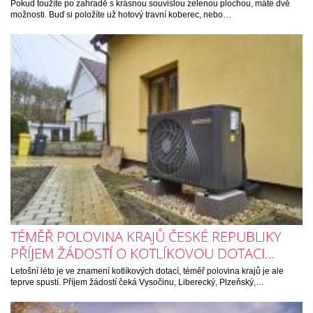
Pokud toužíte po zahradě s krásnou souvislou zelenou plochou, máte dvě
možnosti. Buď si položíte už hotový travní koberec, nebo…
TÉMĚŘ POLOVINA KRAJŮ ČESKÉ REPUBLIKY
PŘÍJEM ŽÁDOSTÍ O KOTLÍKOVOU DOTACI…
Letošní léto je ve znamení kotlíkových dotací, téměř polovina krajů je ale
teprve spustí. Příjem žádostí čeká Vysočinu, Liberecký, Plzeňský,…