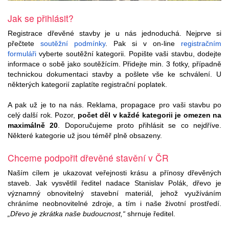
Jak se přihlásit?
Registrace dřevěné stavby je u nás jednoduchá. Nejprve si
přečtete
soutěžní podmínky
. Pak si v on-line
registračním
formuláři
vyberte soutěžní kategorii. Popište vaši stavbu, dodejte
informace o sobě jako soutěžícím. Přidejte min. 3 fotky, případně
technickou dokumentaci stavby a pošlete vše ke schválení. U
některých kategorií zaplatíte registrační poplatek.
A pak už je to na nás. Reklama, propagace pro vaši stavbu po
celý další rok. Pozor,
počet děl v každé kategorii je omezen na
maximálně 20
. Doporučujeme proto přihlásit se co nejdříve.
Některé kategorie už jsou téměř plně obsazeny.
Chceme podpořit dřevěné stavění v ČR
Naším cílem je ukazovat veřejnosti krásu a přínosy dřevěných
staveb. Jak vysvětlil ředitel nadace Stanislav Polák, dřevo je
významný obnovitelný stavební materiál, jehož využíváním
chráníme neobnovitelné zdroje, a tím i naše životní prostředí.
„Dřevo je zkrátka naše budoucnost,“
shrnuje ředitel.