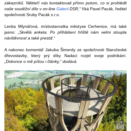
zákazníků. Někteří nás kontaktovali přímo potom, co si prohlédli
naše soutěžní dílo v on-line
Galerii
DSR,“
říká Pavel Pacák, ředitel
společnosti Sruby Pacák s.r.o.
Lenka Mlynářová, místostarostka městyse Cerhenice, má také
jasno: „
Skvělá anketa. Po přihlášení hřiště nám velmi stoupla
návštěvnost a také prestiž.
“
A nakonec komentář Jakuba Šimerdy ze společnosti Staročeské
dřevostavby, který prý díky Nadaci rozjel svoje podnikání.
„Dokonce o mě píšou i články,“ dodává.