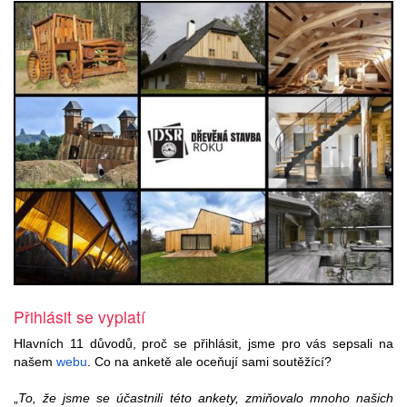
Přihlásit se vyplatí
Hlavních 11 důvodů, proč se přihlásit, jsme pro vás sepsali na
našem
webu
. Co na anketě ale oceňují sami soutěžící?
„
To, že jsme se účastnili této ankety, zmiňovalo mnoho našich