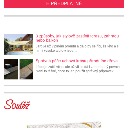
E-PŘEDPLATNÉ
3 způsoby, jak stylově zastínit terasu, zahradu
nebo balkon
Jaro je už v plném proudu a dalo by se říci, že léto a s
ním i vysoké teploty jsou…
Správná péče uchová krásu přírodního dřeva
Lépe je začít včas, ale oživit se dá i zanedbaný povrch.
Není to těžké, chce to jen použít správný přípravek.