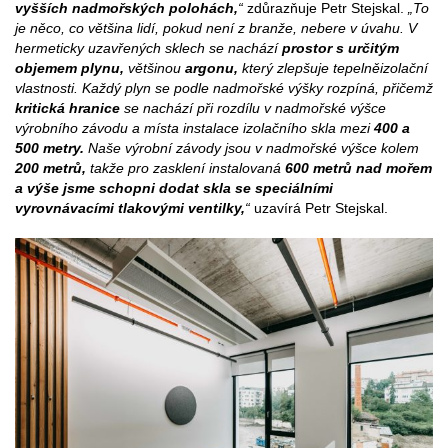
vyšších nadmořských polohách,
“
zdůrazňuje Petr Stejskal.
„To
je něco, co většina lidí, pokud není z branže, nebere v úvahu. V
hermeticky uzavřených sklech se nachází
prostor s určitým
objemem plynu,
většinou
argonu,
který zlepšuje tepelněizolační
vlastnosti. Každý plyn se podle nadmořské výšky rozpíná, přičemž
kritická hranice
se nachází při rozdílu v nadmořské výšce
výrobního závodu a místa instalace izolačního skla mezi
400 a
500 metry.
Naše výrobní závody jsou v nadmořské výšce kolem
200 metrů,
takže pro zasklení instalovaná
600 metrů nad mořem
a výše jsme schopni dodat skla se speciálními
vyrovnávacími tlakovými ventilky,
“
uzavírá Petr Stejskal.