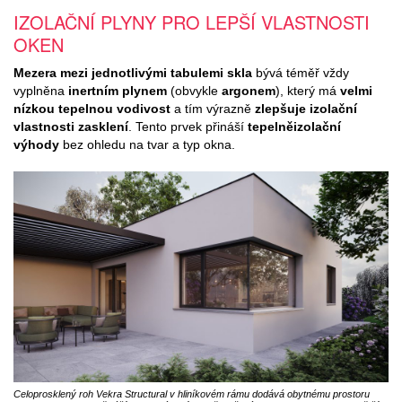
IZOLAČNÍ PLYNY PRO LEPŠÍ VLASTNOSTI
OKEN
Mezera mezi jednotlivými tabulemi skla
bývá téměř vždy
vyplněna
inertním plynem
(obvykle
argonem
), který má
velmi
nízkou tepelnou vodivost
a tím výrazně
zlepšuje izolační
vlastnosti zasklení
. Tento prvek přináší
tepelněizolační
výhody
bez ohledu na tvar a typ okna.
Celoprosklený roh Vekra Structural v hliníkovém rámu dodává obytnému prostoru