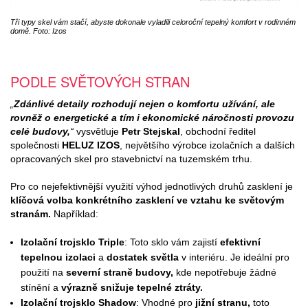
Tři typy skel vám stačí, abyste dokonale vyladili celoroční tepelný komfort v rodinném
domě. Foto: Izos
PODLE SVĚTOVÝCH STRAN
„
Zdánlivé detaily rozhodují nejen o komfortu užívání, ale
rovněž o energetické a tím i ekonomické náročnosti provozu
celé budovy,
“
vysvětluje
Petr Stejskal
, obchodní ředitel
společnosti
HELUZ IZOS
, největšího výrobce izolačních a dalších
opracovaných skel pro stavebnictví na tuzemském trhu.
Pro co nejefektivnější využití výhod jednotlivých druhů zasklení je
klíčová volba konkrétního zasklení ve vztahu ke světovým
stranám.
Například:
Izolační trojsklo Triple
: Toto sklo vám zajistí
efektivní
tepelnou izolaci
a
dostatek světla
v interiéru. Je ideální pro
použití na
severní straně budovy,
kde nepotřebuje žádné
stínění a
výrazně snižuje tepelné ztráty.
Izolační trojsklo Shadow
: Vhodné pro
jižní stranu,
toto