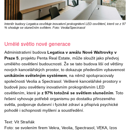
Interiér budovy Legatica osvětluje inovativní prokognitivní LED osvětlení, které se z 97
% shoduje se slunečním světlem. Foto: Veolia/Spectrasol
Umělé světlo nové generace
Administrativní budova
Legatica v areálu Nové Waltrovky v
Praze 5
, projektu Penta Real Estate, může sloužit jako předvoj
umělého osvětlení budoucnosti. Že se tato budova liší od většiny
nových kancelářských prostor, to dokazuje především vybavenost
unikátním světelným systémem
, na němž spolupracovaly
společnosti Veolia a Spectrasol. Veškeré kancelářské prostory v
budově jsou osvětleny inovativním prokognitivním LED
osvětlením, které je
z 97% totožné se světlem slunečním
. Toto
řešení vyhovuje potřebě organismu po dostatku přirozeného
světla, podporuje duševní i fyzické zdraví a přispívá psychické
pohodě i schopnosti myšlení a soustředění.
Text: Vít Straňák
Foto: se svolením firem Vekra, Veolia, Spectrasol, VEKA, Izos