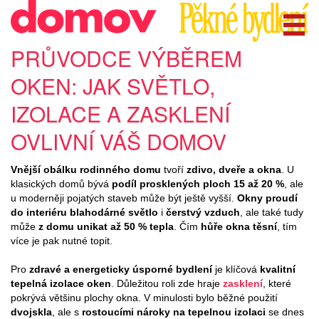
PRŮVODCE VÝBĚREM
OKEN: JAK SVĚTLO,
IZOLACE A ZASKLENÍ
OVLIVNÍ VÁŠ DOMOV
Vnější obálku rodinného domu
tvoří
zdivo, dveře a okna
. U
klasických domů bývá
podíl prosklených ploch 15 až 20 %
, ale
u moderněji pojatých staveb může být ještě vyšší.
Okny proudí
do interiéru blahodárné světlo
i
čerstvý vzduch
, ale také tudy
může
z domu unikat až 50 % tepla
. Čím
hůře okna těsní
, tím
více je pak nutné topit.
Pro
zdravé a energeticky úsporné bydlení
je klíčová
kvalitní
tepelná izolace oken
. Důležitou roli zde hraje
zasklení
, které
pokrývá většinu plochy okna. V minulosti bylo běžné použití
dvojskla
, ale s
rostoucími nároky na tepelnou izolaci
se dnes