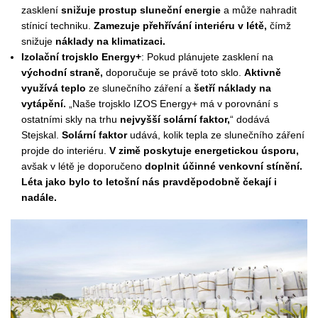
zasklení
snižuje prostup sluneční energie
a může nahradit
stínicí techniku.
Zamezuje přehřívání interiéru v létě,
čímž
snižuje
náklady na klimatizaci.
Izolační trojsklo Energy+
: Pokud plánujete zasklení na
východní straně,
doporučuje se právě toto sklo.
Aktivně
využívá teplo
ze slunečního záření a
šetří náklady na
vytápění.
„Naše trojsklo IZOS Energy+ má v porovnání s
ostatními skly na trhu
nejvyšší solární faktor,
“ dodává
Stejskal.
Solární faktor
udává, kolik tepla ze slunečního záření
projde do interiéru.
V zimě poskytuje energetickou úsporu,
avšak v létě je doporučeno
doplnit účinné venkovní stínění.
Léta jako bylo to letošní nás pravděpodobně čekají i
nadále.