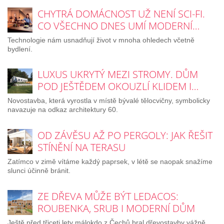
CHYTRÁ DOMÁCNOST UŽ NENÍ SCI-FI.
CO VŠECHNO DNES UMÍ MODERNÍ…
Technologie nám usnadňují život v mnoha ohledech včetně
bydlení.
LUXUS UKRYTÝ MEZI STROMY. DŮM
POD JEŠTĚDEM OKOUZLÍ KLIDEM I…
Novostavba, která vyrostla v místě bývalé tělocvičny, symbolicky
navazuje na odkaz architektury 60.
OD ZÁVĚSU AŽ PO PERGOLY: JAK ŘEŠIT
STÍNĚNÍ NA TERASU
Zatímco v zimě vítáme každý paprsek, v létě se naopak snažíme
slunci účinně bránit.
ZE DŘEVA MŮŽE BÝT LEDACOS:
ROUBENKA, SRUB I MODERNÍ DŮM
Ještě před třiceti lety málokdo z Čechů bral dřevostavby vážně.