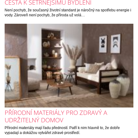
CESTA K ŠETRNĚJŠÍMU BYDLENÍ
Není pochyb, že současný životní standard je náročný na spotřebu energie i
vody. Zároveň není pochyb, že příroda už volá…
PŘÍRODNÍ MATERIÁLY PRO ZDRAVÝ A
UDRŽITELNÝ DOMOV
Přírodní materiály mají řadu předností. Patří k nim hlavně to, že dobře
vypadají a dokážou vytvářet zdravé prostředí.