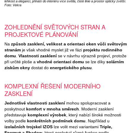
lehkost a eleganci, přináší do interiéru více světla, čisté linie a prostor opticky zvětší.
Foto: Vekra
ZOHLEDNĚNÍ SVĚTOVÝCH STRAN A
PROJEKTOVÉ PLÁNOVÁNÍ
Na
způsob zasklení, velikost a orientaci oken vůči světovým
stranám
je však vhodné myslet již ve fázi
projektu rodinného
domu
.
Vlastnosti zasklení
se v návrhu výrazně projeví, protože
při určité ploše a
vhodné orientaci domu
se lze díky
solárním
ziskům okny
dostat do
energetického plusu
.
KOMPLEXNÍ ŘEŠENÍ MODERNÍHO
ZASKLENÍ
Jednotlivé vlastnosti zasklení
mohou spolupracovat a
poskytnout
komfort v mnoha směrech
. Moderní zasklení
představuje
komplexní výrobek
, který nabízí široké možnosti
volby podle
konkrétních podmínek domu
. Například u
izolačních trojskel IZOS
lze volit mezi variantami
Triple,
Energy+ a Shadow
, které poskytují různé funkce podle