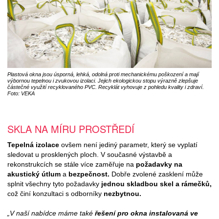
Plastová okna jsou úsporná, lehká, odolná proti mechanickému poškození a mají
výbornou tepelnou i zvukovou izolaci. Jejich ekologickou stopu výrazně zlepšuje
částečné využití recyklovaného PVC. Recyklát vyhovuje z pohledu kvality i zdraví.
Foto: VEKA
SKLA NA MÍRU PROSTŘEDÍ
Tepelná izolace
ovšem není jediný parametr, který se vyplatí
sledovat u prosklených ploch. V současné výstavbě a
rekonstrukcích se stále více zaměřuje na
požadavky na
akustický útlum
a
bezpečnost.
Dobře zvolené zasklení může
splnit všechny tyto požadavky
jednou skladbou skel a rámečků,
což činí konzultaci s odborníky
nezbytnou.
„V naší nabídce máme také
řešení pro okna instalovaná ve