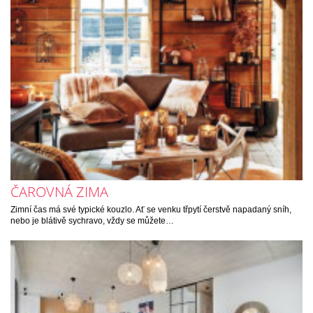
ČAROVNÁ ZIMA
Zimní čas má své typické kouzlo. Ať se venku třpytí čerstvě napadaný sníh,
nebo je blátivě sychravo, vždy se můžete…