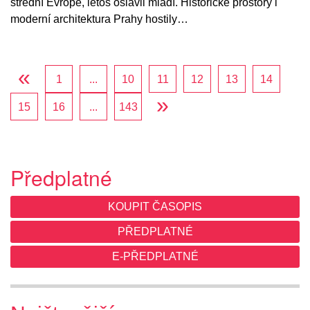
střední Evropě, letos oslavil mládí. Historické prostory i
moderní architektura Prahy hostily…
«
1
...
10
11
12
13
14
»
15
16
...
143
Předplatné
KOUPIT ČASOPIS
PŘEDPLATNÉ
E-PŘEDPLATNÉ