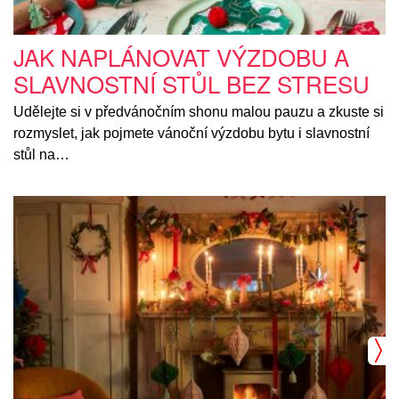
JAK NAPLÁNOVAT VÝZDOBU A
SLAVNOSTNÍ STŮL BEZ STRESU
Udělejte si v předvánočním shonu malou pauzu a zkuste si
rozmyslet, jak pojmete vánoční výzdobu bytu i slavnostní
stůl na…