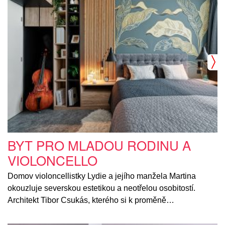
BYT PRO MLADOU RODINU A
VIOLONCELLO
Domov violoncellistky Lydie a jejího manžela Martina
okouzluje severskou estetikou a neotřelou osobitostí.
Architekt Tibor Csukás, kterého si k proměně…