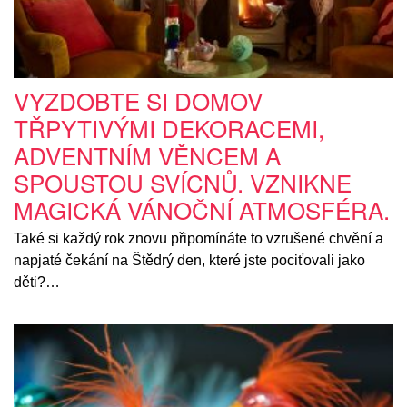
VYZDOBTE SI DOMOV
TŘPYTIVÝMI DEKORACEMI,
ADVENTNÍM VĚNCEM A
SPOUSTOU SVÍCNŮ. VZNIKNE
MAGICKÁ VÁNOČNÍ ATMOSFÉRA.
Také si každý rok znovu připomínáte to vzrušené chvění a
napjaté čekání na Štědrý den, které jste pociťovali jako
děti?…