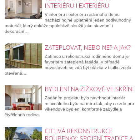
INTERIÉRU I EXTERIÉRU
V interiéru i exteriéru rodinného domu
nachází hojné uplatnění jeden podivuhodný
materiál, který dokáže spolehlivě sloužit jako stavební i
dekorační…
ZATEPLOVAT, NEBO NE? A JAK?
Zatímco u rekonstrukcí rodinného domu je
favoritem zateplená fasáda, v případě
novostaveb se zdá být otázka v titulku zcela
otevřená.…
BYDLENÍ NA ŽIŽKOVĚ VE SKŘÍNI
Zadáním projektu bylo navrhnout interiér
minimálního bytu na míru tak, aby se zde pro
víkendové bydlení komfortně zabydlela
čtyřčlenná rodina.
CITLIVÁ REKONSTRUKCE
ROUBENKY: SPOJENÍ TRADICE A