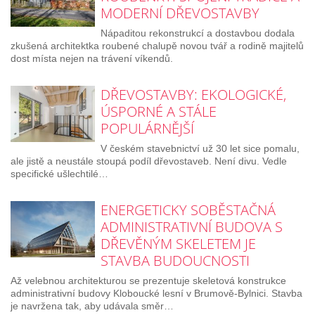
MODERNÍ DŘEVOSTAVBY
Nápaditou rekonstrukcí a dostavbou dodala
zkušená architektka roubené chalupě novou tvář a rodině majitelů
dost místa nejen na trávení víkendů.
DŘEVOSTAVBY: EKOLOGICKÉ,
ÚSPORNÉ A STÁLE
POPULÁRNĚJŠÍ
V českém stavebnictví už 30 let sice pomalu,
ale jistě a neustále stoupá podíl dřevostaveb. Není divu. Vedle
specifické ušlechtilé…
ENERGETICKY SOBĚSTAČNÁ
ADMINISTRATIVNÍ BUDOVA S
DŘEVĚNÝM SKELETEM JE
STAVBA BUDOUCNOSTI
Až velebnou architekturou se prezentuje skeletová konstrukce
administrativní budovy Kloboucké lesní v Brumově-Bylnici. Stavba
je navržena tak, aby udávala směr…