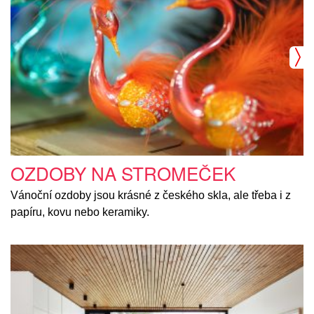
OZDOBY NA STROMEČEK
Vánoční ozdoby jsou krásné z českého skla, ale třeba i z
papíru, kovu nebo keramiky.