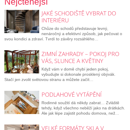
Nejčtenější
JAKÉ SCHODIŠTĚ VYBRAT DO
INTERIÉRU
Chůze do schodů představuje levný,
nenáročný a efektivní způsob, jak pečovat o
svou kondici a zdraví. Tvrdí to závěry rozsáhlého…
ZIMNÍ ZAHRADY – POKOJ PRO
VÁS, SLUNCE A KVĚTINY
Když vám v domě chybí jeden pokoj,
vybudujte si dokonale prosklený obývák.
Stačí jen zvolit světovou stranu a můžete začít…
PODLAHOVÉ VYTÁPĚNÍ
Rodinné soužití dá někdy zabrat… Zvláště
tehdy, když všechno neběží jako na drátkách.
Ale jak lépe zajistit pohodu domova, než…
VELKÉ FORMÁTY SKLA V