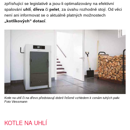
zpřísňující se legislativě a jsou-li optimalizovány na efektivní
spalování
uhlí
,
dřeva
či
pelet
, za úvahu rozhodně stojí. Od věci
není ani informovat se o aktuálně platných možnostech
„kotlíkových“ dotací
.
Kotle na uhlí či na dřevo představují dobré řešené vzhledem k cenám tuhých paliv.
Foto Viessmann
KOTLE NA UHLÍ