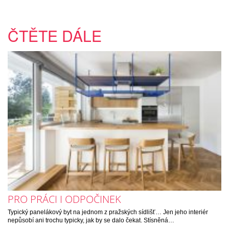
ČTĚTE DÁLE
PRO PRÁCI I ODPOČINEK
Typický panelákový byt na jednom z pražských sídlišť… Jen jeho interiér
nepůsobí ani trochu typicky, jak by se dalo čekat. Stísněná…