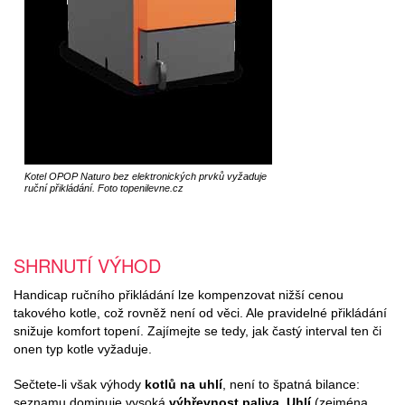
Kotel OPOP Naturo bez elektronických prvků vyžaduje
ruční přikládání. Foto topenilevne.cz
SHRNUTÍ VÝHOD
Handicap ručního přikládání lze kompenzovat nižší cenou
takového kotle, což rovněž není od věci. Ale pravidelné přikládání
snižuje komfort topení. Zajímejte se tedy, jak častý interval ten či
onen typ kotle vyžaduje.
Sečtete-li však výhody
kotlů na uhlí
, není to špatná bilance:
seznamu dominuje vysoká
výhřevnost paliva
.
Uhlí
(zejména