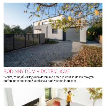
RODINNÝ DŮM V DOBŘICHOVĚ
“Věřím, že nejdůležitějším faktorem mé práce je vcítit se do klientových
potřeb, pochopit jeho životní styl a nalézt společnou cestu…