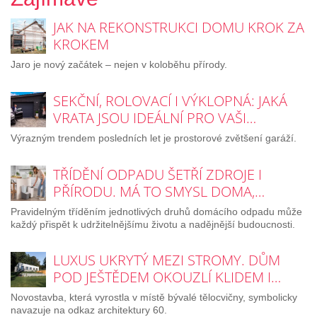
JAK NA REKONSTRUKCI DOMU KROK ZA
KROKEM
Jaro je nový začátek – nejen v koloběhu přírody.
SEKČNÍ, ROLOVACÍ I VÝKLOPNÁ: JAKÁ
VRATA JSOU IDEÁLNÍ PRO VAŠI…
Výrazným trendem posledních let je prostorové zvětšení garáží.
TŘÍDĚNÍ ODPADU ŠETŘÍ ZDROJE I
PŘÍRODU. MÁ TO SMYSL DOMA,…
Pravidelným tříděním jednotlivých druhů domácího odpadu může
každý přispět k udržitelnějšímu životu a nadějnější budoucnosti.
LUXUS UKRYTÝ MEZI STROMY. DŮM
POD JEŠTĚDEM OKOUZLÍ KLIDEM I…
Novostavba, která vyrostla v místě bývalé tělocvičny, symbolicky
navazuje na odkaz architektury 60.