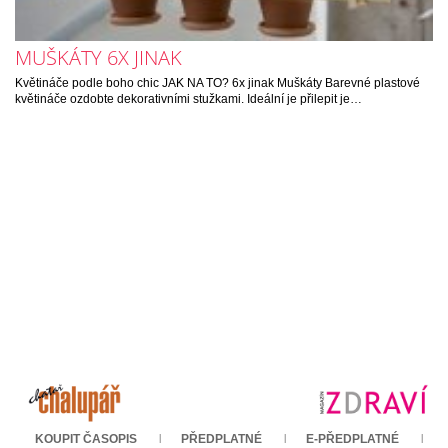
MUŠKÁTY 6X JINAK
Květináče podle boho chic JAK NA TO? 6x jinak Muškáty Barevné plastové
květináče ozdobte dekorativními stužkami. Ideální je přilepit je…
KOUPIT ČASOPIS
PŘEDPLATNÉ
E-PŘEDPLATNÉ