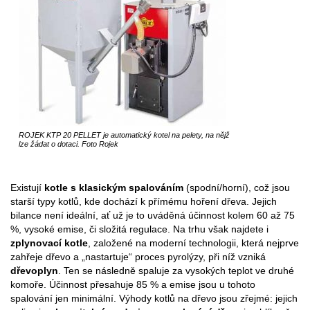
ROJEK KTP 20 PELLET je automatický kotel na pelety, na nějž
lze žádat o dotaci. Foto Rojek
Existují
kotle s klasickým spalováním
(spodní/horní), což jsou
starší typy kotlů, kde dochází k přímému hoření dřeva. Jejich
bilance není ideální, ať už je to uváděná účinnost kolem 60 až 75
%, vysoké emise, či složitá regulace. Na trhu však najdete i
zplynovací kotle
, založené na moderní technologii, která nejprve
zahřeje dřevo a „nastartuje“ proces pyrolýzy, při níž vzniká
dřevoplyn
. Ten se následně spaluje za vysokých teplot ve druhé
komoře. Účinnost přesahuje 85 % a emise jsou u tohoto
spalování jen minimální. Výhody kotlů na dřevo jsou zřejmé: jejich