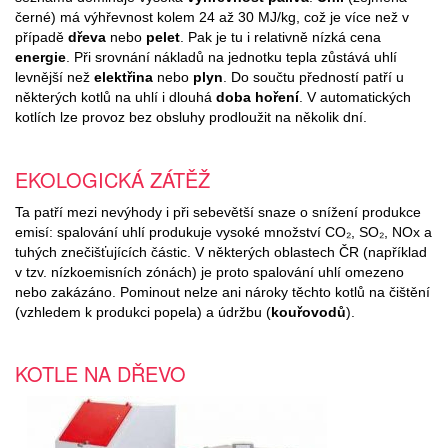
černé) má výhřevnost kolem 24 až 30 MJ/kg, což je více než v
případě
dřeva
nebo
pelet
. Pak je tu i relativně nízká cena
energie
. Při srovnání nákladů na jednotku tepla zůstává uhlí
levnější než
elektřina
nebo
plyn
. Do součtu předností patří u
některých kotlů na uhlí i dlouhá
doba hoření
. V automatických
kotlích lze provoz bez obsluhy prodloužit na několik dní.
EKOLOGICKÁ ZÁTĚŽ
Ta patří mezi nevýhody i při sebevětší snaze o snížení produkce
emisí: spalování uhlí produkuje vysoké množství CO₂, SO₂, NOx a
tuhých znečišťujících částic. V některých oblastech ČR (například
v tzv. nízkoemisních zónách) je proto spalování uhlí omezeno
nebo zakázáno. Pominout nelze ani nároky těchto kotlů na čištění
(vzhledem k produkci popela) a údržbu (
kouřovodů
).
KOTLE NA DŘEVO