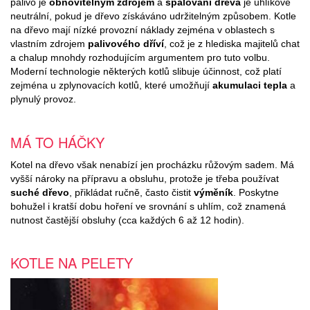
palivo je
obnovitelným zdrojem
a
spalování dřeva
je uhlíkově
neutrální, pokud je dřevo získáváno udržitelným způsobem. Kotle
na dřevo mají nízké provozní náklady zejména v oblastech s
vlastním zdrojem
palivového dříví
, což je z hlediska majitelů chat
a chalup mnohdy rozhodujícím argumentem pro tuto volbu.
Moderní technologie některých kotlů slibuje účinnost, což platí
zejména u zplynovacích kotlů, které umožňují
akumulaci tepla
a
plynulý provoz.
MÁ TO HÁČKY
Kotel na dřevo však nenabízí jen procházku růžovým sadem. Má
vyšší nároky na přípravu a obsluhu, protože je třeba používat
suché dřevo
, přikládat ručně, často čistit
výměník
. Poskytne
bohužel i kratší dobu hoření ve srovnání s uhlím, což znamená
nutnost častější obsluhy (cca každých 6 až 12 hodin).
KOTLE NA PELETY