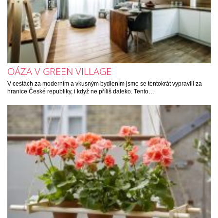
OÁZA V GREEN VILLAGE
V cestách za moderním a vkusným bydlením jsme se tentokrát vypravili za
hranice České republiky, i když ne příliš daleko. Tento…