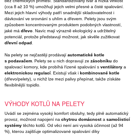
bez chemických příměsí. Standardizovaný tvar a nízká vlhkost
(cca 8 až 10 %) umožňují jejich velmi přesné a čisté spalování.
Mezi jejich hlavní výhody patří snadnější skladovatelnost i
dávkování ve srovnání s uhlím a dřevem. Pelety jsou svým
způsobem koncentrovaným produktem podobných vlastností,
jaké má
dřevo
. Navíc mají výrazně ekologický a udržitelný
potenciál, protože představují možnost, jak skvěle zužitkovat
dřevní odpad
.
Na pelety se nejčastěji prodávají
automatické kotle
s podavačem
. Pelety se u nich dopravují ze
zásobníku
do
spalovací komory, kde probíhá řízené spalování s
ventilátory
a
elektronickou regulací
. Existují však i
kombinované kotle
(dřevo/pelety), u nichž lze mezi palivy přepínat, takže získáte
flexibilnější topidlo.
VÝHODY KOTLŮ NA PELETY
Uvádí se zejména vysoký komfort obsluhy, tedy plně automatický
provoz, možnost napojení na
chytrou domácnost
a
samočisticí
systémy
těchto kotlů. Od věci není ani vysoká účinnost (až 94
%), kterou zajišťuje optimalizované spalování díky