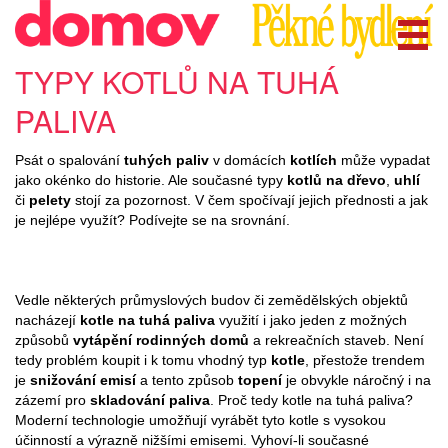
TYPY KOTLŮ NA TUHÁ
PALIVA
Psát o spalování
tuhých paliv
v domácích
kotlích
může vypadat
jako okénko do historie. Ale současné typy
kotlů na dřevo
,
uhlí
či
pelety
stojí za pozornost. V čem spočívají jejich přednosti a jak
je nejlépe využít? Podívejte se na srovnání.
Vedle některých průmyslových budov či zemědělských objektů
nacházejí
kotle na tuhá paliva
využití i jako jeden z možných
způsobů
vytápění rodinných domů
a rekreačních staveb. Není
tedy problém koupit i k tomu vhodný typ
kotle
, přestože trendem
je
snižování emisí
a tento způsob
topení
je obvykle náročný i na
zázemí pro
skladování paliva
. Proč tedy kotle na tuhá paliva?
Moderní technologie umožňují vyrábět tyto kotle s vysokou
účinností a výrazně nižšími emisemi. Vyhoví-li současné