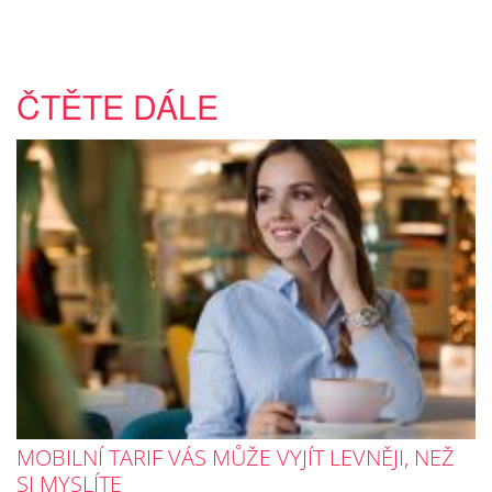
ČTĚTE DÁLE
MOBILNÍ TARIF VÁS MŮŽE VYJÍT LEVNĚJI, NEŽ
SI MYSLÍTE