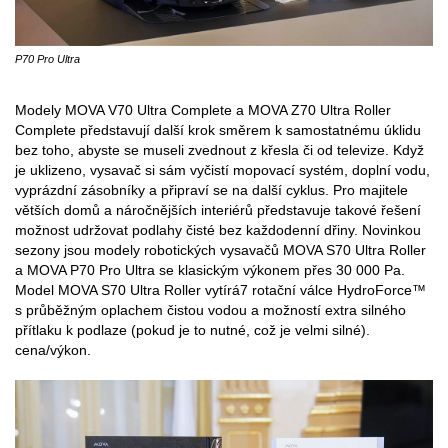
P70 Pro Ultra
Modely MOVA V70 Ultra Complete a MOVA Z70 Ultra Roller
Complete představují další krok směrem k samostatnému úklidu
bez toho, abyste se museli zvednout z křesla či od televize. Když
je uklizeno, vysavač si sám vyčistí mopovací systém, doplní vodu,
vyprázdní zásobníky a připraví se na další cyklus. Pro majitele
větších domů a náročnějších interiérů představuje takové řešení
možnost udržovat podlahy čisté bez každodenní dřiny. Novinkou
sezony jsou modely robotických vysavačů MOVA S70 Ultra Roller
a MOVA P70 Pro Ultra se klasickým výkonem přes 30 000 Pa.
Model MOVA S70 Ultra Roller vytírá7 rotační válce HydroForce™
s průběžným oplachem čistou vodou a možností extra silného
přítlaku k podlaze (pokud je to nutné, což je velmi silné).
cena/výkon.