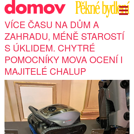
VÍCE ČASU NA DŮM A
ZAHRADU, MÉNĚ STAROSTÍ
S ÚKLIDEM. CHYTRÉ
POMOCNÍKY MOVA OCENÍ I
MAJITELÉ CHALUP