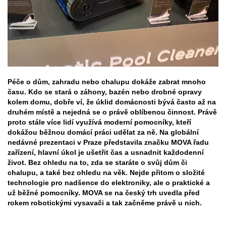
Péče o dům, zahradu nebo chalupu dokáže zabrat mnoho
času. Kdo se stará o záhony, bazén nebo drobné opravy
kolem domu, dobře ví, že úklid domácnosti bývá často až na
druhém místě a nejedná se o právě oblíbenou činnost. Právě
proto stále více lidí využívá moderní pomocníky, kteří
dokážou běžnou domácí práci udělat za ně. Na globální
nedávné prezentaci v Praze představila značku MOVA řadu
zařízení, hlavní úkol je ušetřit čas a usnadnit každodenní
život. Bez ohledu na to, zda se staráte o svůj dům či
chalupu, a také bez ohledu na věk. Nejde přitom o složité
technologie pro nadšence do elektroniky, ale o praktické a
už běžné pomocníky. MOVA se na český trh uvedla před
rokem robotickými vysavači a tak začněme právě u nich.