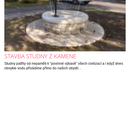
STAVBA STUDNY Z KAMENE
Studny patřily od nepaměti k “povinné výbavě” všech civilizací a i když dnes
obvykle vodu přivádíme přímo do našich obydlí…