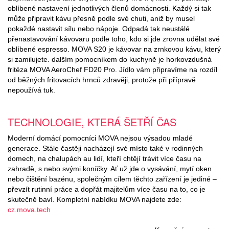
oblíbené nastavení jednotlivých členů domácnosti. Každý si tak
může připravit kávu přesně podle své chuti, aniž by musel
pokaždé nastavit sílu nebo nápoje. Odpadá tak neustálé
přenastavování kávovaru podle toho, kdo si jde zrovna udělat své
oblíbené espresso. MOVA S20 je kávovar na zrnkovou kávu, který
si zamilujete. dalším pomocníkem do kuchyně je horkovzdušná
fritéza MOVA AeroChef FD20 Pro. Jídlo vám připravíme na rozdíl
od běžných fritovacích hrnců zdravěji, protože při přípravě
nepoužívá tuk.
TECHNOLOGIE, KTERÁ ŠETŘÍ ČAS
Moderní domácí pomocníci MOVA nejsou výsadou mladé
generace. Stále častěji nacházejí své místo také v rodinných
domech, na chalupách au lidí, kteří chtějí trávit více času na
zahradě, s nebo svými koníčky. Ať už jde o vysávání, mytí oken
nebo čištění bazénu, společným cílem těchto zařízení je jediné –
převzít rutinní práce a dopřát majitelům více času na to, co je
skutečně baví. Kompletní nabídku MOVA najdete zde:
cz.mova.tech