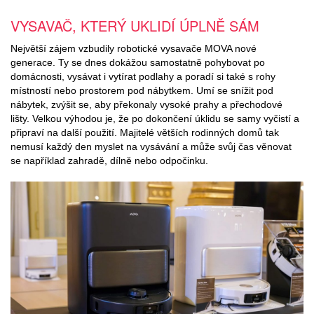
VYSAVAČ, KTERÝ UKLIDÍ ÚPLNĚ SÁM
Největší zájem vzbudily robotické vysavače MOVA nové
generace. Ty se dnes dokážou samostatně pohybovat po
domácnosti, vysávat i vytírat podlahy a poradí si také s rohy
místností nebo prostorem pod nábytkem. Umí se snížit pod
nábytek, zvýšit se, aby překonaly vysoké prahy a přechodové
lišty. Velkou výhodou je, že po dokončení úklidu se samy vyčistí a
připraví na další použití. Majitelé větších rodinných domů tak
nemusí každý den myslet na vysávání a může svůj čas věnovat
se například zahradě, dílně nebo odpočinku.