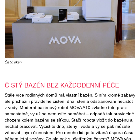
Čistič oken
ČISTÝ BAZÉN BEZ KAŽDODENNÍ PÉČE
Stále více rodinných domů má vlastní bazén. S ním kromě zábavy
ale přichází i pravidelné čištění dna, stěn a odstraňování nečistot
z vody. Moderní bazénový robot MOVA A10 zvládne tuto práci
samostatně, vy už se nemusíte namáhat – odpadá tak pravidelné
chození kolem bazénu se síťkou. Stačí robota vložit do bazénu a
nechat pracovat. Vyčistíte dno, stěny i vodu a vy se pak můžete
věnovat jiným činnostem. Pro mnoho lidí je to vítaná úspora času
během letní sezóny. Co ale pak s ušetřeným časem? MOVA vás