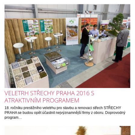
VELETRH STŘECHY PRAHA 2016 S
ATRAKTIVNÍM PROGRAMEM
18. ročníku prestižního veletrhu pro stavbu a renovaci střech STŘECHY
PRAHA se budou opět účastnit nejvýznamnější firmy z oboru. Doprovodný
program…