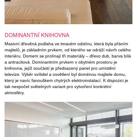
DOMINANTNÍ KNIHOVNA
Masivní dřevěná podlaha ve tmavém odstínu, která byla přáním
majitelů, je základním prvkem, od kterého se odráží návrh celého
interiéru. Domem se prolínají tři materiály – dřevo dub, barva bílá
a antracitová. Dominantním prvkem v obytném prostoru je
knihovna, jejíž součástí je předsazený panel pro umístění
televize. Výběr svítidel a osvětlení byl doménou majitele domu,
který je navíc fanouškem chytrých elektroinstalací. K dispozici je
tak nespočet světelných variant pro vytvoření konkrétní
atmosféry.