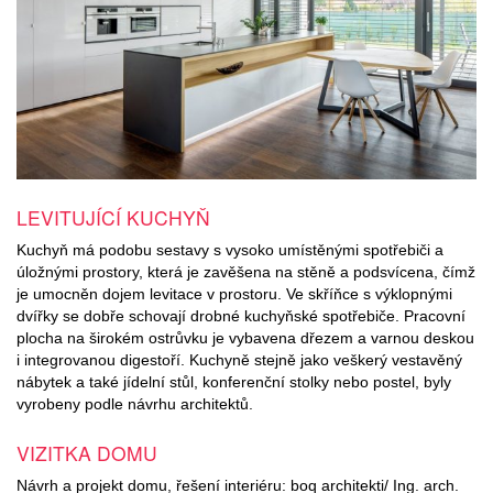
LEVITUJÍCÍ KUCHYŇ
Kuchyň má podobu sestavy s vysoko umístěnými spotřebiči a
úložnými prostory, která je zavěšena na stěně a podsvícena, čímž
je umocněn dojem levitace v prostoru. Ve skříňce s výklopnými
dvířky se dobře schovají drobné kuchyňské spotřebiče. Pracovní
plocha na širokém ostrůvku je vybavena dřezem a varnou deskou
i integrovanou digestoří. Kuchyně stejně jako veškerý vestavěný
nábytek a také jídelní stůl, konferenční stolky nebo postel, byly
vyrobeny podle návrhu architektů.
VIZITKA DOMU
Návrh a projekt domu, řešení interiéru: boq architekti/ Ing. arch.