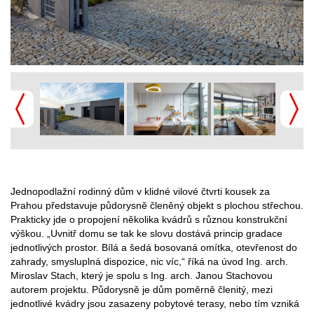
Jednopodlažní rodinný dům v klidné vilové čtvrti kousek za
Prahou představuje půdorysně členěný objekt s plochou střechou.
Prakticky jde o propojení několika kvádrů s různou konstrukční
výškou. „Uvnitř domu se tak ke slovu dostává princip gradace
jednotlivých prostor. Bílá a šedá bosovaná omítka, otevřenost do
zahrady, smysluplná dispozice, nic víc,“ říká na úvod Ing. arch.
Miroslav Stach, který je spolu s Ing. arch. Janou Stachovou
autorem projektu. Půdorysně je dům poměrně členitý, mezi
jednotlivé kvádry jsou zasazeny pobytové terasy, nebo tím vzniká