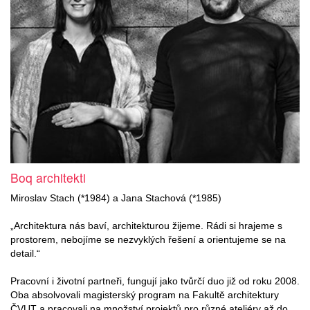
Boq architekti
Miroslav Stach (*1984) a Jana Stachová (*1985)
„Architektura nás baví, architekturou žijeme. Rádi si hrajeme s
prostorem, nebojíme se nezvyklých řešení a orientujeme se na
detail.“
Pracovní i životní partneři, fungují jako tvůrčí duo již od roku 2008.
Oba absolvovali magisterský program na Fakultě architektury
ČVUT a pracovali na množství projektů pro různé ateliéry až do