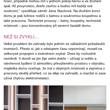
hraní, případně mohou mít v jednom pokoji hernu a ve druhém
spát. Až povyrostou, dveře zavřou a budou mít každý své
soukromí,“ vysvětluje záměr Jana Stachová. Na druhém konci
domu je pak ložnice rodičů s šatnou a soukromou koupelnou a
také pracovna. Technické provozy – šatny, koupelny, technické
místnosti – jsou koncentrovány při severní fasádě domu.
NEŽ SI ZVYKLI…
Velké prosklení do zahrady bylo jedním ze základních požadavků
investorů. Přesto si, jak s odstupem času vzpomínají, museli na
velkorysé propojení s exteriérem zvykat. Dnes by rozhodně
neměnili. V domě se jim žije velmi dobře – užívají si světlo a
otevřenost bydlení či atmosféru převýšeného prostoru v obýváku,
majitelka domu oceňuje, že má z obytných místností a zejména z
pracovny skvělý přehled, co se děje na zahradě, a manžel si zase
užívá chytrou elektroinstalaci.