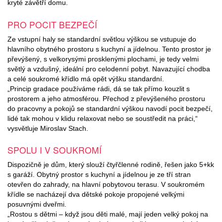
kryté závětří domu.
PRO POCIT BEZPEČÍ
Ze vstupní haly se standardní světlou výškou se vstupuje do
hlavního obytného prostoru s kuchyní a jídelnou. Tento prostor je
převýšený, s velkorysými prosklenými plochami, je tedy velmi
světlý a vzdušný, ideální pro celodenní pobyt. Navazující chodba
a celé soukromé křídlo má opět výšku standardní.
„Princip gradace používáme rádi, dá se tak přímo kouzlit s
prostorem a jeho atmosférou. Přechod z převýšeného prostoru
do pracovny a pokojů se standardní výškou navodí pocit bezpečí,
lidé tak mohou v klidu relaxovat nebo se soustředit na práci,“
vysvětluje Miroslav Stach.
SPOLU I V SOUKROMÍ
Dispozičně je dům, který slouží čtyřčlenné rodině, řešen jako 5+kk
s garáží. Obytný prostor s kuchyní a jídelnou je ze tří stran
otevřen do zahrady, na hlavní pobytovou terasu. V soukromém
křídle se nacházejí dva dětské pokoje propojené velkými
posuvnými dveřmi.
„Rostou s dětmi – když jsou děti malé, mají jeden velký pokoj na