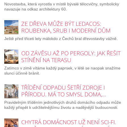
Novostavba, která vyrostla v místě bývalé tělocvičny, symbolicky
navazuje na odkaz architektury 60.
ZE DŘEVA MŮŽE BÝT LEDACOS:
ROUBENKA, SRUB I MODERNÍ DŮM
Ještě před třiceti lety málokdo z Čechů bral dřevostavby vážně.
OD ZÁVĚSU AŽ PO PERGOLY: JAK ŘEŠIT
STÍNĚNÍ NA TERASU
Zatímco v zimě vítáme každý paprsek, v létě se naopak snažíme
slunci účinně bránit.
TŘÍDĚNÍ ODPADU ŠETŘÍ ZDROJE I
PŘÍRODU. MÁ TO SMYSL DOMA,…
Pravidelným tříděním jednotlivých druhů domácího odpadu může
každý přispět k udržitelnějšímu životu a nadějnější budoucnosti.
CHYTRÁ DOMÁCNOST UŽ NENÍ SCI-FI.