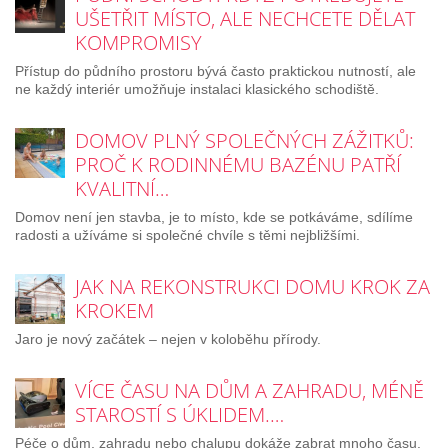
UŠETŘIT MÍSTO, ALE NECHCETE DĚLAT
KOMPROMISY
Přístup do půdního prostoru bývá často praktickou nutností, ale
ne každý interiér umožňuje instalaci klasického schodiště.
DOMOV PLNÝ SPOLEČNÝCH ZÁŽITKŮ:
PROČ K RODINNÉMU BAZÉNU PATŘÍ
KVALITNÍ…
Domov není jen stavba, je to místo, kde se potkáváme, sdílíme
radosti a užíváme si společné chvíle s těmi nejbližšími.
JAK NA REKONSTRUKCI DOMU KROK ZA
KROKEM
Jaro je nový začátek – nejen v koloběhu přírody.
VÍCE ČASU NA DŮM A ZAHRADU, MÉNĚ
STAROSTÍ S ÚKLIDEM.…
Péče o dům, zahradu nebo chalupu dokáže zabrat mnoho času.