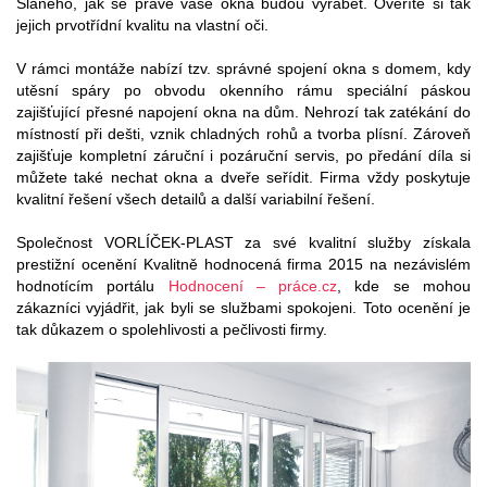
Slaného, jak se právě vaše okna budou vyrábět. Ověříte si tak
jejich prvotřídní kvalitu na vlastní oči.
V rámci montáže nabízí tzv. správné spojení okna s domem, kdy
utěsní spáry po obvodu okenního rámu speciální páskou
zajišťující přesné napojení okna na dům. Nehrozí tak zatékání do
místností při dešti, vznik chladných rohů a tvorba plísní. Zároveň
zajišťuje kompletní záruční i pozáruční servis, po předání díla si
můžete také nechat okna a dveře seřídit. Firma vždy poskytuje
kvalitní řešení všech detailů a další variabilní řešení.
Společnost VORLÍČEK-PLAST za své kvalitní služby získala
prestižní ocenění Kvalitně hodnocená firma 2015 na nezávislém
hodnotícím portálu
Hodnocení – práce.cz
, kde se mohou
zákazníci vyjádřit, jak byli se službami spokojeni. Toto ocenění je
tak důkazem o spolehlivosti a pečlivosti firmy.