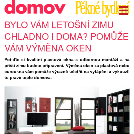
BYLO VÁM LETOŠNÍ ZIMU
CHLADNO I DOMA? POMŮŽE
VÁM VÝMĚNA OKEN
P
ořiďte si kvalitní plastová okna s odbornou montáží a na
příští zimu budete připraveni. Výměna oken za plastová nebo
eurookna vám pomůže výrazně ušetřit na vytápění a vykouzlí
to pravé teplo domova.