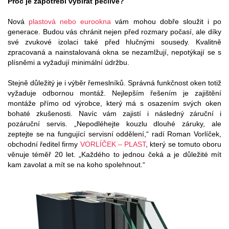
Proč je zapotřebí vybírat pečlivě?
Nová
plastová nebo eurookna
vám mohou dobře sloužit i po
generace. Budou vás chránit nejen před rozmary počasí, ale díky
své zvukové izolaci také před hlučnými sousedy. Kvalitně
zpracovaná a nainstalovaná okna se nezamlžují, nepotýkají se s
plísněmi a vyžadují minimální údržbu.
Stejně důležitý je i výběr řemeslníků. Správná funkčnost oken totiž
vyžaduje odbornou montáž. Nejlepším řešením je zajištění
montáže přímo od výrobce, který má s osazením svých oken
bohaté zkušenosti. Navíc vám zajistí i následný záruční i
pozáruční servis. „Nepodléhejte kouzlu dlouhé záruky, ale
zeptejte se na fungující servisní oddělení,“ radí Roman Vorlíček,
obchodní ředitel firmy
VORLÍČEK – PLAST
, který se tomuto oboru
věnuje téměř 20 let. „Každého to jednou čeká a je důležité mít
kam zavolat a mít se na koho spolehnout.“