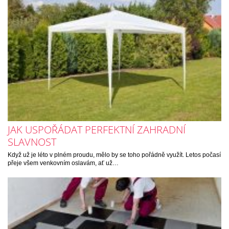
JAK USPOŘÁDAT PERFEKTNÍ ZAHRADNÍ
SLAVNOST
Když už je léto v plném proudu, mělo by se toho pořádně využít. Letos počasí
přeje všem venkovním oslavám, ať už…