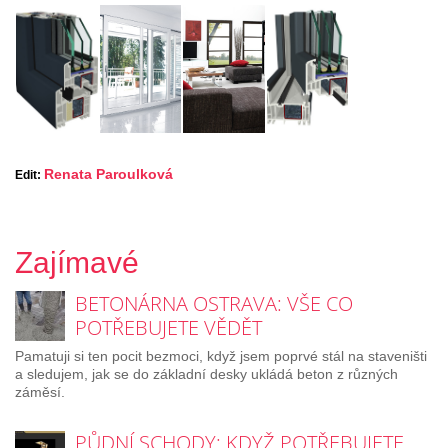
Renata Paroulková
Edit:
Zajímavé
BETONÁRNA OSTRAVA: VŠE CO
POTŘEBUJETE VĚDĚT
Pamatuji si ten pocit bezmoci, když jsem poprvé stál na staveništi
a sledujem, jak se do základní desky ukládá beton z různých
záměsí.
PŮDNÍ SCHODY: KDYŽ POTŘEBUJETE