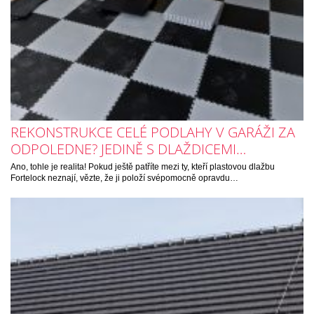
REKONSTRUKCE CELÉ PODLAHY V GARÁŽI ZA
ODPOLEDNE? JEDINĚ S DLAŽDICEMI…
Ano, tohle je realita! Pokud ještě patříte mezi ty, kteří plastovou dlažbu
Fortelock neznají, vězte, že ji položí svépomocně opravdu…