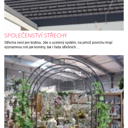
SPOLEČENSTVÍ STŘECHY
Střecha není jen krytina. Jde o ucelený systém, na jehož povrchu hrají
významnou roli jak komíny, tak i řada střešních…