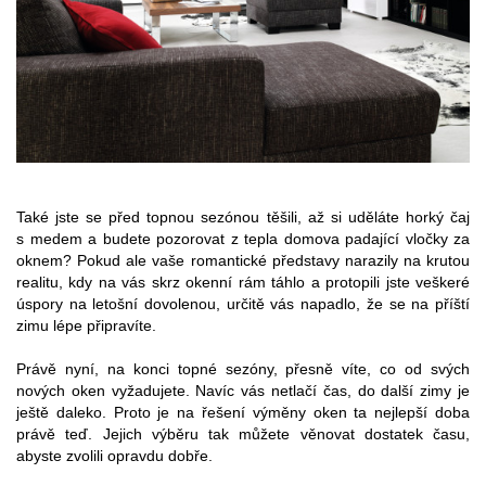
Také jste se před topnou sezónou těšili, až si uděláte horký čaj
s medem a budete pozorovat z tepla domova padající vločky za
oknem? Pokud ale vaše romantické představy narazily na krutou
realitu, kdy na vás skrz okenní rám táhlo a protopili jste veškeré
úspory na letošní dovolenou, určitě vás napadlo, že se na příští
zimu lépe připravíte.
Právě nyní, na konci topné sezóny, přesně víte, co od svých
nových oken vyžadujete. Navíc vás netlačí čas, do další zimy je
ještě daleko. Proto je na řešení výměny oken ta nejlepší doba
právě teď. Jejich výběru tak můžete věnovat dostatek času,
abyste zvolili opravdu dobře.