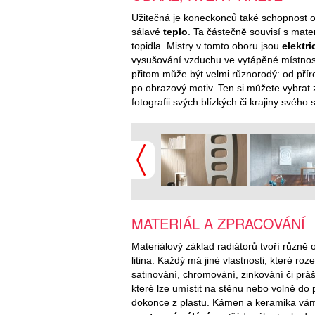
Užitečná je koneckonců také schopnost o
sálavé
teplo
. Ta částečně souvisí s mater
topidla. Mistry v tomto oboru jsou
elektri
vysušování vzduchu ve vytápěné místnost
přitom může být velmi různorodý: od pří
po obrazový motiv. Ten si můžete vybrat 
fotografii svých blízkých či krajiny svého 
MATERIÁL A ZPRACOVÁNÍ
Materiálový základ radiátorů tvoří různě 
litina. Každý má jiné vlastnosti, které ro
satinování, chromování, zinkování či prá
které lze umístit na stěnu nebo volně do
dokonce z plastu. Kámen a keramika vá