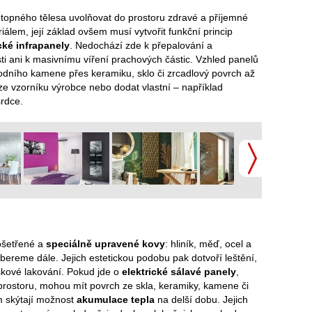
topného tělesa uvolňovat do prostoru zdravé a příjemné
iálem, její základ ovšem musí vytvořit funkční princip
cké infrapanely
. Nedochází zde k přepalování a
i ani k masivnímu víření prachových částic. Vzhled panelů
rodního kamene přes keramiku, sklo či zrcadlový povrch až
ze vzorníku výrobce nebo dodat vlastní – například
srdce.
ošetřené a
speciálně upravené kovy
: hliník, měď, ocel a
zebereme dále. Jejich estetickou podobu pak dotvoří leštění,
škové lakování. Pokud jde o
elektrické sálavé panely
,
 prostoru, mohou mít povrch ze skla, keramiky, kamene či
m skýtají možnost
akumulace tepla
na delší dobu. Jejich