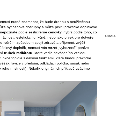
 nemusí nutně znamenat, že bude drahou a neužitečnou
že být cenově dostupný a může plnit i praktické doplňkové
 nepoznáte podle šesticiferné cenovky, nýbrž podle toho, co
OMALO
ácnosti: esteticky, funkčně, nebo jako prvek pro dotvoření
e tvůrčím způsobem spojit zdravé a příjemné, zvýšit
íceúčelový doplněk, nemusí vás mrzet „vyhozené“ peníze.
ení
trubek radiátoru
, které vedle nevšedního vzhledu
funkce topidla s dalšími funkcemi, které budou praktické
 věšák, lavice v předsíni, odkládací polička, sušák nebo
o rohu místnosti). Několik originálních příkladů uvádíme