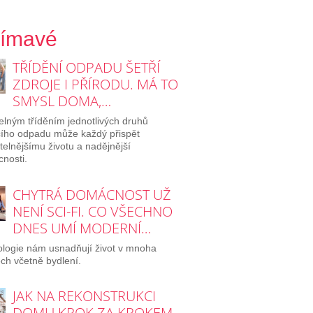
jímavé
TŘÍDĚNÍ ODPADU ŠETŘÍ
ZDROJE I PŘÍRODU. MÁ TO
SMYSL DOMA,…
elným tříděním jednotlivých druhů
ího odpadu může každý přispět
itelnějšímu životu a nadějnější
nosti.
CHYTRÁ DOMÁCNOST UŽ
NENÍ SCI-FI. CO VŠECHNO
DNES UMÍ MODERNÍ…
logie nám usnadňují život v mnoha
ch včetně bydlení.
JAK NA REKONSTRUKCI
DOMU KROK ZA KROKEM