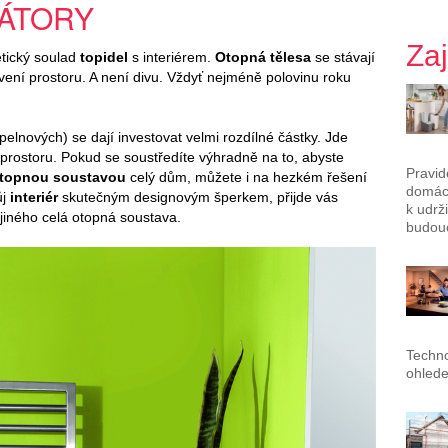
IÁTORY
Za
tický soulad
topidel
s interiérem.
Otopná tělesa
se stávají
ní prostoru. A není divu. Vždyť nejméně polovinu roku
pelnových) se dají investovat velmi rozdílné částky. Jde
ání prostoru. Pokud se soustředíte výhradně na to, abyste
Pravid
topnou soustavou
celý dům, můžete i na hezkém řešení
domác
ůj
interiér
skutečným designovým šperkem, přijde vás
k udrž
jiného celá otopná soustava.
budouc
Techno
ohlede