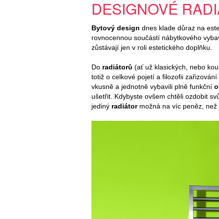
DESIGNOVÉ RAD
Bytový design
dnes klade důraz na este
rovnocennou součástí nábytkového vybave
zůstávají jen v roli estetického doplňku.
Do
radiátorů
(ať už klasických, nebo kou
totiž o celkové pojetí a filozofii zařizov
vkusně a jednotně vybavili plně funkční
o
ušetřit. Kdybyste ovšem chtěli ozdobit sv
jediný
radiátor
možná na víc peněz, než 