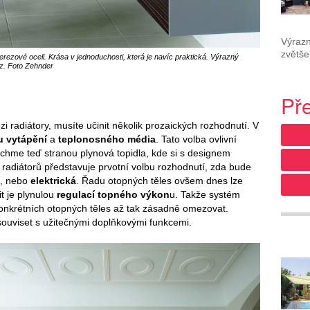
Výrazn
zvětše
ezové oceli. Krása v jednoduchosti, která je navíc praktická. Výrazný
oz. Foto Zehnder
Př
i radiátory, musíte učinit několik prozaických rozhodnutí. V
 vytápění
a
teplonosného média
. Tato volba ovlivní
chme teď stranou plynová topidla, kde si s designem
U radiátorů představuje prvotní volbu rozhodnutí, zda bude
, nebo
elektrická
. Řadu otopných těles ovšem dnes lze
t je plynulou
regulací topného výkon
u. Takže systém
konkrétních otopných těles až tak zásadně omezovat.
souviset s užitečnými doplňkovými funkcemi.