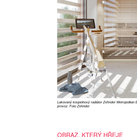
Lakovaný koupelnový radiátor Zehnder Metropolitan Ba
provoz. Foto Zehnder
OBRAZ, KTERÝ HŘEJE