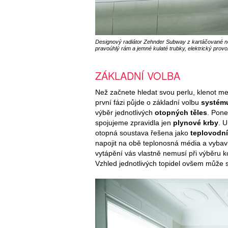
Designový radiátor Zehnder Subway z kartáčované ner
pravoúhlý rám a jemné kulaté trubky, elektrický prov
ZÁKLADNÍ VOLBA
Než začnete hledat svou perlu, klenot mez
první fázi půjde o základní volbu
systému
výběr jednotlivých
otopných těles
. Pone
spojujeme zpravidla jen
plynové krby
. 
otopná soustava řešena jako
teplovodní
napojit na obě teplonosná média a vybavi
vytápění vás vlastně nemusí při výběru 
Vzhled jednotlivých topidel ovšem může 