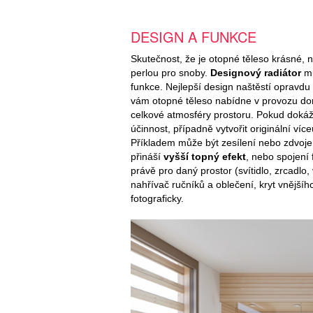
DESIGN A FUNKCE
Skutečnost, že je otopné těleso krásné,
perlou pro snoby.
Designový radiátor
mů
funkce. Nejlepší design naštěstí opravdu
vám otopné těleso nabídne v provozu dom
celkové atmosféry prostoru. Pokud dokáž
účinnost, případně vytvořit originální v
Příkladem může být zesílení nebo zdvoj
přináší
vyšší topný efekt
, nebo spojení 
právě pro daný prostor (svítidlo, zrcadlo,
nahřívač ručníků a oblečení, kryt vnějšíh
fotograficky.