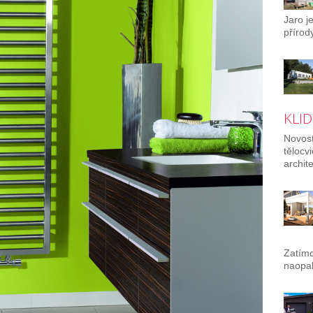
Jaro j
přírody
KLID
Novost
tělocv
archit
Zatímc
naopak