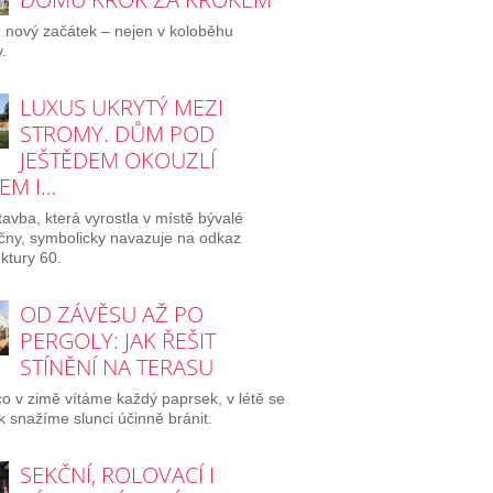
e nový začátek – nejen v koloběhu
.
LUXUS UKRYTÝ MEZI
STROMY. DŮM POD
JEŠTĚDEM OKOUZLÍ
EM I…
avba, která vyrostla v místě bývalé
ičny, symbolicky navazuje na odkaz
ektury 60.
OD ZÁVĚSU AŽ PO
PERGOLY: JAK ŘEŠIT
STÍNĚNÍ NA TERASU
o v zimě vítáme každý paprsek, v létě se
 snažíme slunci účinně bránit.
SEKČNÍ, ROLOVACÍ I