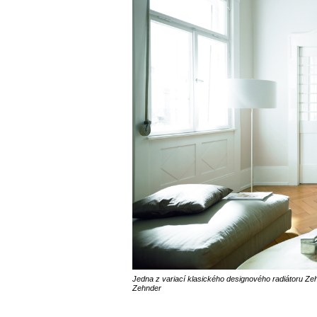
Jedna z variací klasického designového radiátoru Zehn
Zehnder