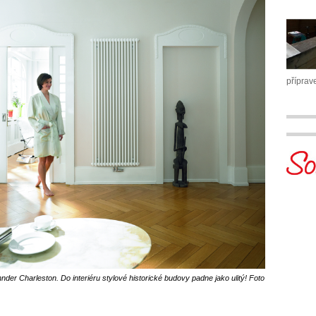
příprav
der Charleston. Do interiéru stylové historické budovy padne jako ulitý! Foto