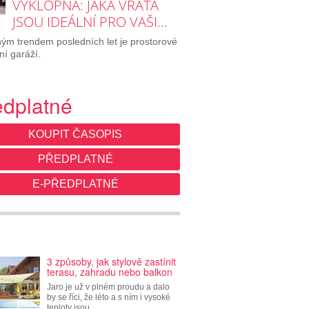
VÝKLOPNÁ: JAKÁ VRATA
JSOU IDEÁLNÍ PRO VAŠI…
ým trendem posledních let je prostorové
ní garáží.
edplatné
KOUPIT ČASOPIS
PŘEDPLATNÉ
E-PŘEDPLATNÉ
3 způsoby, jak stylově zastínit
terasu, zahradu nebo balkon
Jaro je už v plném proudu a dalo
by se říci, že léto a s ním i vysoké
teploty jsou…