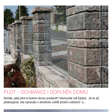
PLOT – OCHRÁNCE I DOPLNĚK DOMU
Nevíte, jaký plot si kolem domu postavit? Nemusíte mít žádný. Je to až
překvapivé, ale opravdu v dnešním světě plném nařízení a…