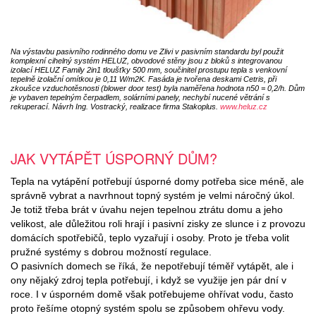
Na výstavbu pasivního rodinného domu ve Zlivi v pasivním standardu byl použit
komplexní cihelný systém HELUZ, obvodové stěny jsou z bloků s integrovanou
izolací HELUZ Family 2in1 tloušťky 500 mm, součinitel prostupu tepla s venkovní
tepelně izolační omítkou je 0,11 W/m2K. Fasáda je tvořena deskami Cetris, při
zkoušce vzduchotěsnosti (blower door test) byla naměřena hodnota n50 = 0,2/h. Dům
je vybaven tepelným čerpadlem, solárními panely, nechybí nucené větrání s
rekuperací. Návrh Ing. Vostracký, realizace firma Stakoplus.
www.heluz.cz
JAK VYTÁPĚT ÚSPORNÝ DŮM?
Tepla na vytápění potřebují úsporné domy potřeba sice méně, ale
správně vybrat a navrhnout topný systém je velmi náročný úkol.
Je totiž třeba brát v úvahu nejen tepelnou ztrátu domu a jeho
velikost, ale důležitou roli hrají i pasivní zisky ze slunce i z provozu
domácích spotřebičů, teplo vyzařují i osoby. Proto je třeba volit
pružné systémy s dobrou možností regulace.
O pasivních domech se říká, že nepotřebují téměř vytápět, ale i
ony nějaký zdroj tepla potřebují, i když se využije jen pár dní v
roce. I v úsporném domě však potřebujeme ohřívat vodu, často
proto řešíme otopný systém spolu se způsobem ohřevu vody.