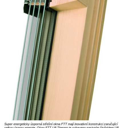
Super energeticky úsporná střešní okna FTT mají inovativní konstrukci zaručující
velkou úsporu energie. Okno FTT U8 Thermo je vybaveno pasivním čtyřsklem U8.