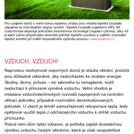
Pro vytápění domů s velmi nízkou tepelnou ztrátou jsou vhodná tepelná čerpadla
napojená na nízkoteplotní otopný systém. Tepelná čerpadla Logatherm WPL AR
vzduch/voda disponují pokročilou invertorovou technologií (regulací výkonu), díky níž
je jejich výkon přizpůsoben okamžité potřebě topného systému a zajištěn maximální
tepelný komfort při zvlášť hospodárném způsobu provozu.
www.buderus.cz
VZDUCH, VZDUCH!
Naprostou nezbytností úsporných domů je otázka větrání, protože
jsou důkladně utěsněné, aby nedocházelo ke ztrátám energie.
Skuliny, škvíry, průvan – nic takového tu nenajdeme, tudíž
nedochází k přirozené výměně vzduchu. Velmi vhodná je
instalace vzduchotechnických rozvodů napojených na centrální
větrací jednotku, případně rozmístění decentralizovaných
jednotek. U všech je téměř samozřejmostí rekuperace tepla, tedy
opětovné využití tepla z odcházejícího vzduchu k ohřátí vzduchu
příchozího.
Pokud není dům takto vybaven, je potřeba zajistit dostatečnou
výměnu vzduchu častým větráním, které je však nespolehlivé