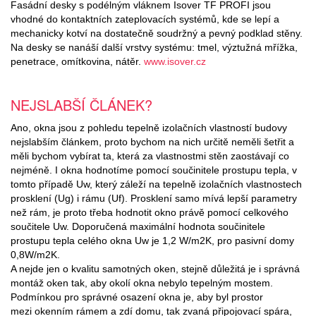
Fasádní desky s podélným vláknem Isover TF PROFI jsou
vhodné do kontaktních zateplovacích systémů, kde se lepí a
mechanicky kotví na dostatečně soudržný a pevný podklad stěny.
Na desky se nanáší další vrstvy systému: tmel, výztužná mřížka,
penetrace, omítkovina, nátěr.
www.isover.cz
NEJSLABŠÍ ČLÁNEK?
Ano, okna jsou z pohledu tepelně izolačních vlastností budovy
nejslabším článkem, proto bychom na nich určitě neměli šetřit a
měli bychom vybírat ta, která za vlastnostmi stěn zaostávají co
nejméně. I okna hodnotíme pomocí součinitele prostupu tepla, v
tomto případě Uw, který záleží na tepelně izolačních vlastnostech
prosklení (Ug) i rámu (Uf). Prosklení samo mívá lepší parametry
než rám, je proto třeba hodnotit okno právě pomocí celkového
součitele Uw. Doporučená maximální hodnota součinitele
prostupu tepla celého okna Uw je 1,2 W/m2K, pro pasivní domy
0,8W/m2K.
A nejde jen o kvalitu samotných oken, stejně důležitá je i správná
montáž oken tak, aby okolí okna nebylo tepelným mostem.
Podmínkou pro správné osazení okna je, aby byl prostor
mezi okenním rámem a zdí domu, tak zvaná připojovací spára,