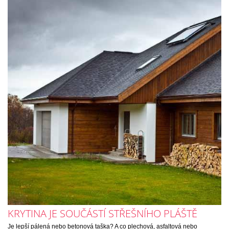
KRYTINA JE SOUČÁSTÍ STŘEŠNÍHO PLÁŠTĚ
Je lepší pálená nebo betonová taška? A co plechová, asfaltová nebo