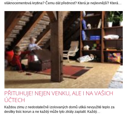
vláknocementová krytina? Čemu dát přednost? Která je nejlevnější? Která…
PŘITUHUJE! NEJEN VENKU, ALE I NA VAŠICH
ÚČTECH
Každou zimu z nedostatečně izolovaných domů utíká nevyužité teplo za
desítky tisíc korun a ne každý může tyto ztráty zaplatit. Každý…