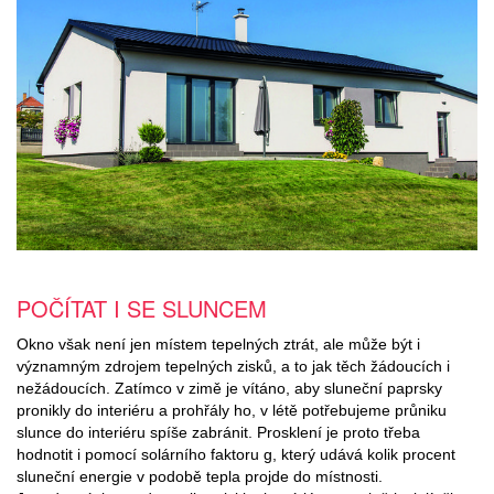
POČÍTAT I SE SLUNCEM
Okno však není jen místem tepelných ztrát, ale může být i
významným zdrojem tepelných zisků, a to jak těch žádoucích i
nežádoucích. Zatímco v zimě je vítáno, aby sluneční paprsky
pronikly do interiéru a prohřály ho, v létě potřebujeme průniku
slunce do interiéru spíše zabránit. Prosklení je proto třeba
hodnotit i pomocí solárního faktoru g, který udává kolik procent
sluneční energie v podobě tepla projde do místnosti.