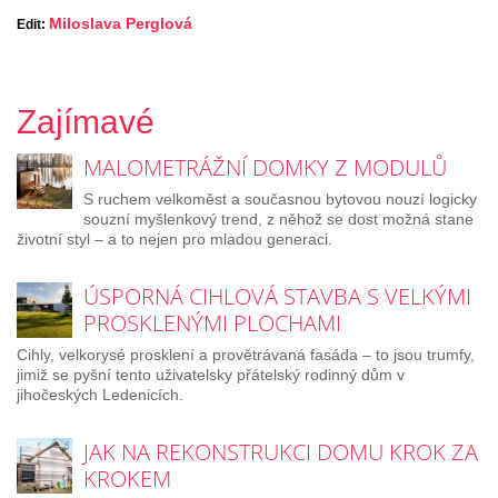
Miloslava Perglová
Edit:
Zajímavé
MALOMETRÁŽNÍ DOMKY Z MODULŮ
S ruchem velkoměst a současnou bytovou nouzí logicky
souzní myšlenkový trend, z něhož se dost možná stane
životní styl – a to nejen pro mladou generaci.
ÚSPORNÁ CIHLOVÁ STAVBA S VELKÝMI
PROSKLENÝMI PLOCHAMI
Cihly, velkorysé prosklení a provětrávaná fasáda – to jsou trumfy,
jimiž se pyšní tento uživatelsky přátelský rodinný dům v
jihočeských Ledenicích.
JAK NA REKONSTRUKCI DOMU KROK ZA
KROKEM