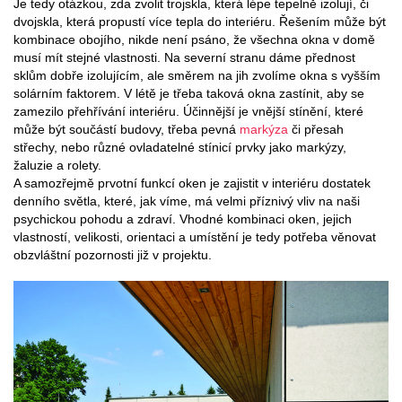
Je tedy otázkou, zda zvolit trojskla, která lépe tepelně izolují, či
dvojskla, která propustí více tepla do interiéru. Řešením může být
kombinace obojího, nikde není psáno, že všechna okna v domě
musí mít stejné vlastnosti. Na severní stranu dáme přednost
sklům dobře izolujícím, ale směrem na jih zvolíme okna s vyšším
solárním faktorem. V létě je třeba taková okna zastínit, aby se
zamezilo přehřívání interiéru. Účinnější je vnější stínění, které
může být součástí budovy, třeba pevná
markýza
či přesah
střechy, nebo různé ovladatelné stínicí prvky jako markýzy,
žaluzie a rolety.
A samozřejmě prvotní funkcí oken je zajistit v interiéru dostatek
denního světla, které, jak víme, má velmi příznivý vliv na naši
psychickou pohodu a zdraví. Vhodné kombinaci oken, jejich
vlastností, velikosti, orientaci a umístění je tedy potřeba věnovat
obzvláštní pozornosti již v projektu.