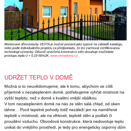
Montované dřevostavby VEXTA je možné postavit jako typové na základě katalogu,
nebo podle individuálního projektu za předpokladu, že lze zachovat certifikovanou
technologii výstavby. Difuzně uzavřená konstrukce stěn dosahuje součinitele
prostupu tepla U = 0,19 W/m2K.
www.vextadomy.cz
UDRŽET TEPLO V DOMĚ
Možná si to neuvědomujeme, ale k tomu, abychom se cítili
příjemně v nezatepleném domě, potřebujeme vyhřát místnost na
vyšší teplotu, než v domě s kvalitní vnější obálkou.
V tom nezatepleném domě na nás ze stěn sálá chlad, od oken
táhne… Pocit tepelné pohody totiž nezáleží jen na naměřené
teplotě v místnosti, ale na vlhkosti, teplotě stěn a podlah či
proudění vzduchu. Obvodová konstrukce, která nedovoluje teplu
unikat do vnějšího prostředí, je tedy pro energeticky úsporný dům