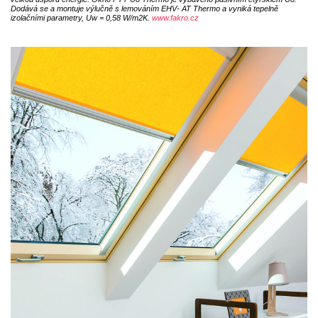
Dodává se a montuje výlučně s lemováním EHV- AT Thermo a vyniká tepelně
izolačními parametry, Uw = 0,58 W/m2K.
www.fakro.cz