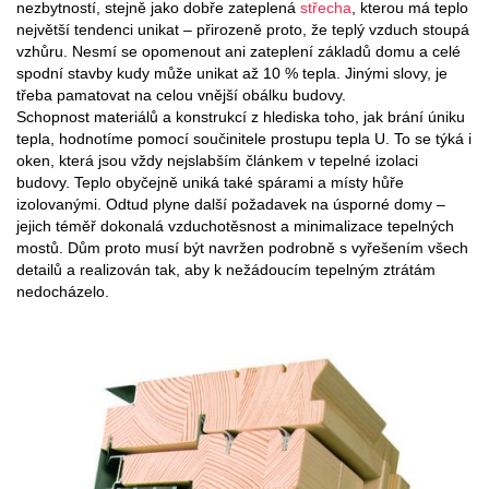
nezbytností, stejně jako dobře zateplená
střecha
, kterou má teplo
největší tendenci unikat – přirozeně proto, že teplý vzduch stoupá
vzhůru. Nesmí se opomenout ani zateplení základů domu a celé
spodní stavby kudy může unikat až 10 % tepla. Jinými slovy, je
třeba pamatovat na celou vnější obálku budovy.
Schopnost materiálů a konstrukcí z hlediska toho, jak brání úniku
tepla, hodnotíme pomocí součinitele prostupu tepla U. To se týká i
oken, která jsou vždy nejslabším článkem v tepelné izolaci
budovy. Teplo obyčejně uniká také spárami a místy hůře
izolovanými. Odtud plyne další požadavek na úsporné domy –
jejich téměř dokonalá vzduchotěsnost a minimalizace tepelných
mostů. Dům proto musí být navržen podrobně s vyřešením všech
detailů a realizován tak, aby k nežádoucím tepelným ztrátám
nedocházelo.