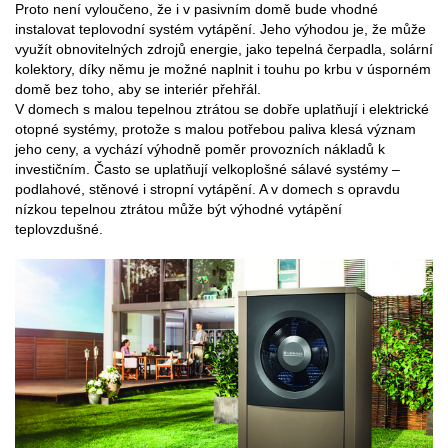
Proto není vyloučeno, že i v pasivním domě bude vhodné
instalovat teplovodní systém vytápění. Jeho výhodou je, že může
využít obnovitelných zdrojů energie, jako tepelná čerpadla, solární
kolektory, díky němu je možné naplnit i touhu po krbu v úsporném
domě bez toho, aby se interiér přehřál.
V domech s malou tepelnou ztrátou se dobře uplatňují i elektrické
otopné systémy, protože s malou potřebou paliva klesá význam
jeho ceny, a vychází výhodně poměr provozních nákladů k
investičním. Často se uplatňují velkoplošné sálavé systémy –
podlahové, stěnové i stropní vytápění. A v domech s opravdu
nízkou tepelnou ztrátou může být výhodné vytápění
teplovzdušné.