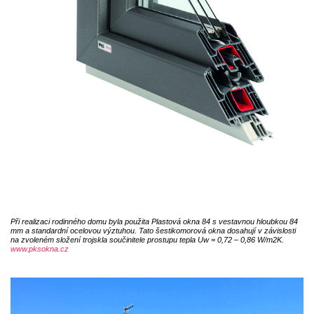
Při realizaci rodinného domu byla použita Plastová okna 84 s vestavnou hloubkou 84
mm a standardní ocelovou výztuhou. Tato šestikomorová okna dosahují v závislosti
na zvoleném složení trojskla součinitele prostupu tepla Uw = 0,72 – 0,86 W/m2K.
www.pksokna.cz