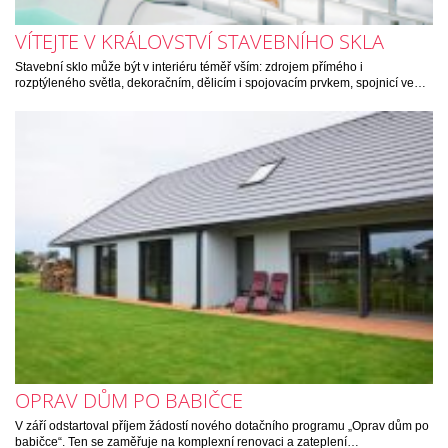
VÍTEJTE V KRÁLOVSTVÍ STAVEBNÍHO SKLA
Stavební sklo může být v interiéru téměř vším: zdrojem přímého i
rozptýleného světla, dekoračním, dělicím i spojovacím prvkem, spojnicí ve…
OPRAV DŮM PO BABIČCE
V září odstartoval příjem žádostí nového dotačního programu „Oprav dům po
babičce“. Ten se zaměřuje na komplexní renovaci a zateplení…