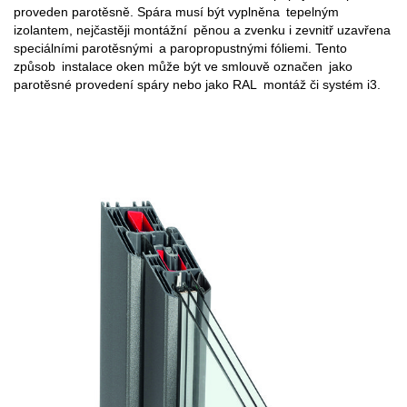
proveden parotěsně. Spára musí být vyplněna tepelným
izolantem, nejčastěji montážní pěnou a zvenku i zevnitř uzavřena
speciálními parotěsnými a paropropustnými fóliemi. Tento
způsob instalace oken může být ve smlouvě označen jako
parotěsné provedení spáry nebo jako RAL montáž či systém i3.