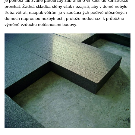
je pomocí tak zvané parobrzdy zabráněno vlhkosti do konstrukce
pronikat. Žádná skladba stěny však nezajistí, aby v domě nebylo
třeba větrat, naopak větrání je v současných pečlivě utěsněných
domech naprostou nezbytností, protože nedochází k průběžné
výměně vzduchu netěsnostmi budovy.