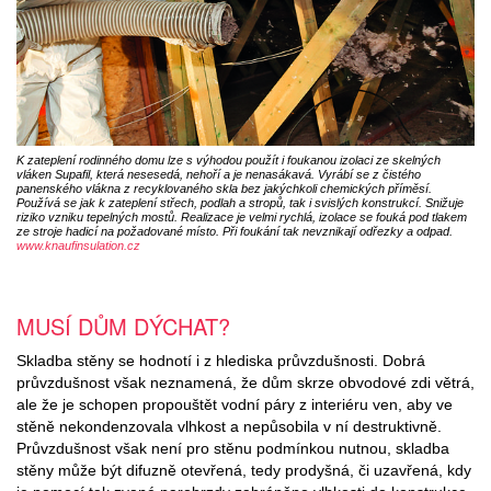
K zateplení rodinného domu lze s výhodou použít i foukanou izolaci ze skelných
vláken Supafil, která nesesedá, nehoří a je nenasákavá. Vyrábí se z čistého
panenského vlákna z recyklovaného skla bez jakýchkoli chemických příměsí.
Používá se jak k zateplení střech, podlah a stropů, tak i svislých konstrukcí. Snižuje
riziko vzniku tepelných mostů. Realizace je velmi rychlá, izolace se fouká pod tlakem
ze stroje hadicí na požadované místo. Při foukání tak nevznikají odřezky a odpad.
www.knaufinsulation.cz
MUSÍ DŮM DÝCHAT?
Skladba stěny se hodnotí i z hlediska průvzdušnosti. Dobrá
průvzdušnost však neznamená, že dům skrze obvodové zdi větrá,
ale že je schopen propouštět vodní páry z interiéru ven, aby ve
stěně nekondenzovala vlhkost a nepůsobila v ní destruktivně.
Průvzdušnost však není pro stěnu podmínkou nutnou, skladba
stěny může být difuzně otevřená, tedy prodyšná, či uzavřená, kdy