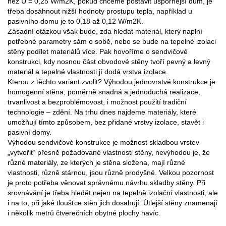
než U = 0,25 W/m2K, pokud chceme postavit úspornější dům, je
třeba dosáhnout nižší hodnoty prostupu tepla, například u
pasivního domu je to 0,18 až 0,12 W/m2K.
Zásadní otázkou však bude, zda hledat materiál, který naplní
potřebné parametry sám o sobě, nebo se bude na tepelné izolaci
stěny podílet materiálů více. Pak hovoříme o sendvičové
konstrukci, kdy nosnou část obvodové stěny tvoří pevný a levný
materiál a tepelné vlastnosti jí dodá vrstva izolace.
Kterou z těchto variant zvolit? Výhodou jednovrstvé konstrukce je
homogenní stěna, poměrně snadná a jednoduchá realizace,
trvanlivost a bezproblémovost, i možnost použití tradiční
technologie – zdění. Na trhu dnes najdeme materiály, které
umožňují tímto způsobem, bez přidané vrstvy izolace, stavět i
pasivní domy.
Výhodou sendvičové konstrukce je možnost skladbou vrstev
„vytvořit“ přesně požadované vlastnosti stěny, nevýhodou je, že
různé materiály, ze kterých je stěna složena, mají různé
vlastnosti, různě stárnou, jsou různě prodyšné. Velkou pozornost
je proto potřeba věnovat správnému návrhu skladby stěny. Při
srovnávání je třeba hledět nejen na tepelně izolační vlastnosti, ale
i na to, při jaké tloušťce stěn jich dosahují. Útlejší stěny znamenají
i několik metrů čtverečních obytné plochy navíc.