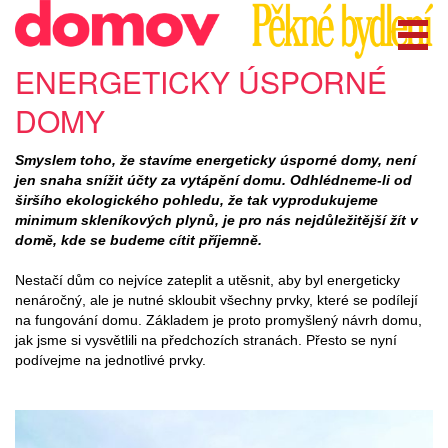
ENERGETICKY ÚSPORNÉ
DOMY
Smyslem toho, že stavíme energeticky úsporné domy, není
jen snaha snížit účty za vytápění domu. Odhlédneme-li od
širšího ekologického pohledu, že tak vyprodukujeme
minimum skleníkových plynů, je pro nás nejdůležitější žít v
domě, kde se budeme cítit příjemně.
Nestačí dům co nejvíce zateplit a utěsnit, aby byl energeticky
nenáročný, ale je nutné skloubit všechny prvky, které se podílejí
na fungování domu. Základem je proto promyšlený návrh domu,
jak jsme si vysvětlili na předchozích stranách. Přesto se nyní
podívejme na jednotlivé prvky.