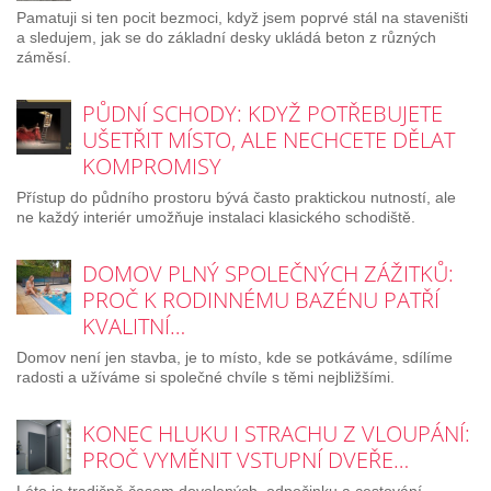
Pamatuji si ten pocit bezmoci, když jsem poprvé stál na staveništi
a sledujem, jak se do základní desky ukládá beton z různých
záměsí.
PŮDNÍ SCHODY: KDYŽ POTŘEBUJETE
UŠETŘIT MÍSTO, ALE NECHCETE DĚLAT
KOMPROMISY
Přístup do půdního prostoru bývá často praktickou nutností, ale
ne každý interiér umožňuje instalaci klasického schodiště.
DOMOV PLNÝ SPOLEČNÝCH ZÁŽITKŮ:
PROČ K RODINNÉMU BAZÉNU PATŘÍ
KVALITNÍ…
Domov není jen stavba, je to místo, kde se potkáváme, sdílíme
radosti a užíváme si společné chvíle s těmi nejbližšími.
KONEC HLUKU I STRACHU Z VLOUPÁNÍ:
PROČ VYMĚNIT VSTUPNÍ DVEŘE…
Léto je tradičně časem dovolených, odpočinku a cestování.