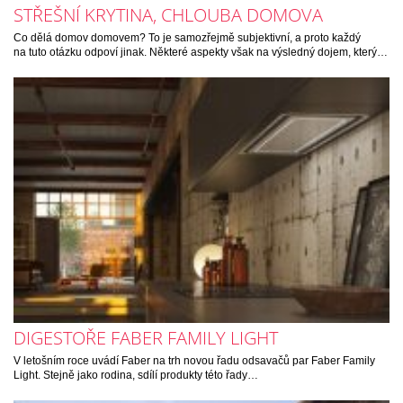
STŘEŠNÍ KRYTINA, CHLOUBA DOMOVA
Co dělá domov domovem? To je samozřejmě subjektivní, a proto každý
na tuto otázku odpoví jinak. Některé aspekty však na výsledný dojem, který…
DIGESTOŘE FABER FAMILY LIGHT
V letošním roce uvádí Faber na trh novou řadu odsavačů par Faber Family
Light. Stejně jako rodina, sdílí produkty této řady…