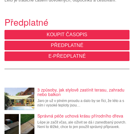
Předplatné
KOUPIT ČASOPIS
PŘEDPLATNÉ
E-PŘEDPLATNÉ
3 způsoby, jak stylově zastínit terasu, zahradu
nebo balkon
Jaro je už v plném proudu a dalo by se říci, že léto a s
ním i vysoké teploty jsou…
Správná péče uchová krásu přírodního dřeva
Lépe je začít včas, ale oživit se dá i zanedbaný povrch.
Není to těžké, chce to jen použít správný přípravek.