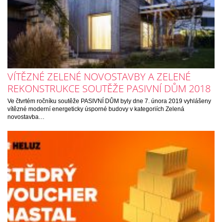
VÍTĚZNÉ ZELENÉ NOVOSTAVBY A ZELENÉ
REKONSTRUKCE SOUTĚŽE PASIVNÍ DŮM 2018
Ve čtvrtém ročníku soutěže PASIVNÍ DŮM byly dne 7. února 2019 vyhlášeny
vítězné moderní energeticky úsporné budovy v kategoriích Zelená
novostavba…