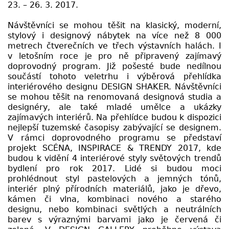
23. – 26. 3. 2017.
Návštěvníci se mohou těšit na klasický, moderní,
stylový i designový nábytek na více než 8 000
metrech čtverečních ve třech výstavních halách. I
v letošním roce je pro ně připravený zajímavý
doprovodný program. Již pošesté bude nedílnou
součástí tohoto veletrhu i výběrová přehlídka
interiérového designu DESIGN SHAKER. Návštěvníci
se mohou těšit na renomovaná designová studia a
designéry, ale také mladé umělce a ukázky
zajímavých interiérů. Na přehlídce budou k dispozici
nejlepší tuzemské časopisy zabývající se designem.
V rámci doprovodného programu se představí
projekt SCÉNA, INSPIRACE & TRENDY 2017, kde
budou k vidění 4 interiérové styly světových trendů
bydlení pro rok 2017. Lidé si budou moci
prohlédnout styl pastelových a jemných tónů,
interiér plný přírodních materiálů, jako je dřevo,
kámen či vlna, kombinaci nového a starého
designu, nebo kombinaci světlých a neutrálních
barev s výraznými barvami jako je červená či