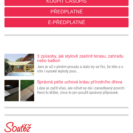
KOUPIT ČASOPIS
PŘEDPLATNÉ
E-PŘEDPLATNÉ
3 způsoby, jak stylově zastínit terasu, zahradu
nebo balkon
Jaro je už v plném proudu a dalo by se říci, že léto a s
ním i vysoké teploty jsou…
Správná péče uchová krásu přírodního dřeva
Lépe je začít včas, ale oživit se dá i zanedbaný povrch.
Není to těžké, chce to jen použít správný přípravek.