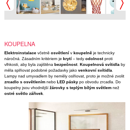
KOUPELNA
Elektroinstalace
včetně
osvětlení
v
koupelně
je technicky
náročná. Zásadním kritériem je
krytí
– tedy
odolnost
proti
vlhkosti, aby byla zajištěna
bezpečnost
.
Koupelnová svítidla
by
měla splňovat podobné požadavky jako
venkovní svítidla
.
Lampy nad umyvadlem by neměly oslňovat, proto je možné zvolit
zrcadlo s osvětlením
nebo
LED pásky
po obvodu zrcadla. Do
koupelny jsou vhodnější
žárovky s teplým bílým světlem
než
ostré světlo zářivek
.