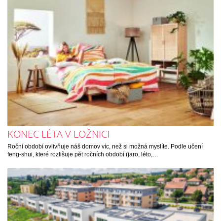
KONEC LÉTA V LOŽNICI
Roční období ovlivňuje náš domov víc, než si možná myslíte. Podle učení
feng-shui, které rozlišuje pět ročních období (jaro, léto,…