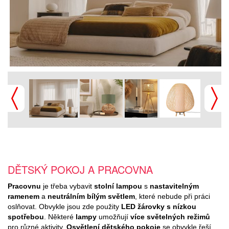
DĚTSKÝ POKOJ A PRACOVNA
Pracovnu
je třeba vybavit
stolní lampou
s
nastavitelným
ramenem
a
neutrálním bílým světlem
, které nebude při práci
oslňovat. Obvykle jsou zde použity
LED žárovky s nízkou
spotřebou
. Některé
lampy
umožňují
více světelných režimů
pro různé aktivity.
Osvětlení dětského pokoje
se obvykle řeší