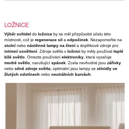
LOŽNICE
Výběr svítidel
do
ložnice
by se měl přizpůsobit účelu této
místnosti, což je
regenerace sil
a
odpočinek
. Nezapomeňte na
stolní
nebo
nástěnné lampy na čtení
a doplňkové zdroje pro
intimní osvětlení
. Zdroje světla v
ložnici
by měly používat
teplé
bílé světlo
. Omezte používání
elektroniky
, která vyzařuje
modré světlo
, narušující
spánek
. Zcela nevhodné jsou
zářivky
nebo
silné zdroje světla
; optimální jsou lampy se
stínidly ve
žlutých odstínech
nebo
neutrálních barvách
.