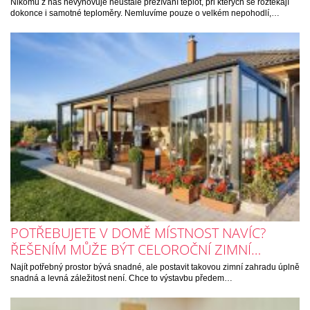
Nikomu z nás nevyhovuje neustálé přežívání teplot, při kterých se roztékají
dokonce i samotné teploměry. Nemluvíme pouze o velkém nepohodlí,…
POTŘEBUJETE V DOMĚ MÍSTNOST NAVÍC?
ŘEŠENÍM MŮŽE BÝT CELOROČNÍ ZIMNÍ…
Najít potřebný prostor bývá snadné, ale postavit takovou zimní zahradu úplně
snadná a levná záležitost není. Chce to výstavbu předem…