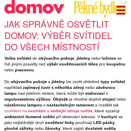
JAK SPRÁVNĚ OSVĚTLIT
DOMOV: VÝBĚR SVÍTIDEL
DO VŠECH MÍSTNOSTÍ
Volba svítidel
do
obývacího pokoje
,
jídelny
nebo
ložnice
se
řídí jinými pravidly než
výběr osvětlovacích těles
pro
koupelnu
nebo
pracovnu
.
Do
obývacího pokoje
a
jídelny
lze zvolit obdobné
typy svítidel
,
například
zajímavý lustr s několika zdroji
nebo
závěsnou
lampu
nad jídelním stolem, která může být
stahovací
s
regulovatelnou výškou
.
Obývák
je vhodné doplnit
stojací
nebo
nástěnnou lampou
s
nastavitelným ramenem
a rozdělit tak
osvětlení na
centrální
a
vedlejší zdroje světla
, které vyzařují
ambientní tlumené světlo
při sledování televize. V
kuchyni
se
jako nejběžnější druh
osvětlení linky
používají
LED pásky
,
ploché zářivky
nebo
žárovky
, které zajistí
dostatek světla