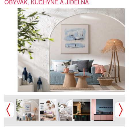
OBÝVÁK, KUCHYNĚ A JÍDELNA