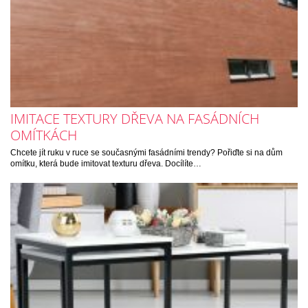
IMITACE TEXTURY DŘEVA NA FASÁDNÍCH
OMÍTKÁCH
Chcete jít ruku v ruce se současnými fasádními trendy? Pořiďte si na dům
omítku, která bude imitovat texturu dřeva. Docílíte…