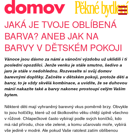
JAKÁ JE TVOJE OBLÍBENÁ
BARVA? ANEB JAK NA
BARVY V DĚTSKÉM POKOJI
Vánoce jsou dávno za námi a vánoční výzdobu už uklidili i ti
poslední opozdilci. Jenže venku je stále smutno, šedivo a
jaro je stále v nedohlednu. Rozveselte si svůj domov
barevnými doplňky. Začněte v dětském pokoji, protože děti a
barvy, to je vždy skvělá kombinace, a uvidíte, že se duhovou
mánií nakazíte také a barvy nakonec prostoupí celým Vaším
bytem.
Některé děti mají vyhraněný barevný vkus poměrně brzy. Obvykle
to jsou holčičky, které už od školkového věku chtějí úplně všechno
v růžové. Chlapečkové často vybírají podle svých koníčků, kdo
má rád přírodu, chce vše zelené, a komu učarovalo moře, vybírá
vše jedině v modré. Ale pokud Vaše ratolest zatím oblíbenou