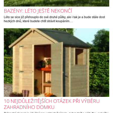
BAZÉNY: LÉTO JEŠTĚ NEKONČÍ
Léto se sice již přehouplo do své druhé půlky, ale i tak je a bude stále dost
hezkých dnů, které budete chtít strávit koupáním.…
10 NEJDŮLEŽITĚJŠÍCH OTÁZEK PŘI VÝBĚRU
ZAHRADNÍHO DOMKU