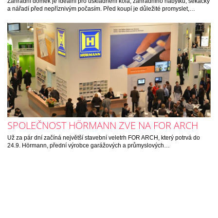
Zahradní domek je ideální pro uskladnění kola, zahradního nábytku, sekačky
a nářadí před nepříznivým počasím. Před koupí je důležité promyslet,…
SPOLEČNOST HÖRMANN ZVE NA FOR ARCH
Už za pár dní začíná největší stavební veletrh FOR ARCH, který potrvá do
24.9. Hörmann, přední výrobce garážových a průmyslových…