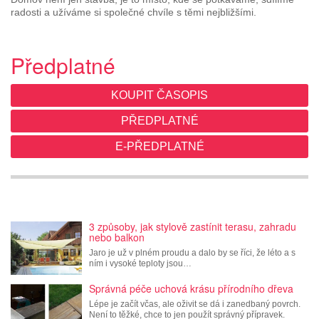
radosti a užíváme si společné chvíle s těmi nejbližšími.
Předplatné
KOUPIT ČASOPIS
PŘEDPLATNÉ
E-PŘEDPLATNÉ
3 způsoby, jak stylově zastínit terasu, zahradu
nebo balkon
Jaro je už v plném proudu a dalo by se říci, že léto a s
ním i vysoké teploty jsou…
Správná péče uchová krásu přírodního dřeva
Lépe je začít včas, ale oživit se dá i zanedbaný povrch.
Není to těžké, chce to jen použít správný přípravek.