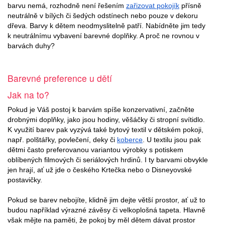
barvu nemá, rozhodně není řešením
zařizovat pokojík
přísně
neutrálně v bílých či šedých odstínech nebo pouze v dekoru
dřeva. Barvy k dětem neodmyslitelně patří. Nabídněte jim tedy
k neutrálnímu vybavení barevné doplňky. A proč ne rovnou v
barvách duhy?
Barevné preference u dětí
Jak na to?
Pokud je Váš postoj k barvám spíše konzervativní, začněte
drobnými doplňky, jako jsou hodiny, věšáčky či stropní svítidlo.
K využití barev pak vyzývá také bytový textil v dětském pokoji,
např. polštářky, povlečení, deky či
koberce
. U textilu jsou pak
dětmi často preferovanou variantou výrobky s potiskem
oblíbených filmových či seriálových hrdinů. I ty barvami obvykle
jen hrají, ať už jde o českého Krtečka nebo o Disneyovské
postavičky.
Pokud se barev nebojíte, klidně jim dejte větší prostor, ať už to
budou například výrazné závěsy či velkoplošná tapeta. Hlavně
však mějte na paměti, že pokoj by měl dětem dávat prostor