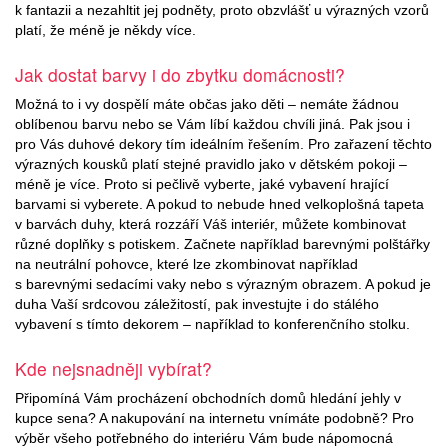
k fantazii a nezahltit jej podněty, proto obzvlášť u výrazných vzorů
platí, že méně je někdy více.
Jak dostat barvy i do zbytku domácnosti?
Možná to i vy dospělí máte občas jako děti – nemáte žádnou
oblíbenou barvu nebo se Vám líbí každou chvíli jiná. Pak jsou i
pro Vás duhové dekory tím ideálním řešením. Pro zařazení těchto
výrazných kousků platí stejné pravidlo jako v dětském pokoji –
méně je více. Proto si pečlivě vyberte, jaké vybavení hrající
barvami si vyberete. A pokud to nebude hned velkoplošná tapeta
v barvách duhy, která rozzáří Váš interiér, můžete kombinovat
různé doplňky s potiskem. Začnete například barevnými polštářky
na neutrální pohovce, které lze zkombinovat například
s barevnými sedacími vaky nebo s výrazným obrazem. A pokud je
duha Vaší srdcovou záležitostí, pak investujte i do stálého
vybavení s tímto dekorem – například to konferenčního stolku.
Kde nejsnadněji vybírat?
Připomíná Vám procházení obchodních domů hledání jehly v
kupce sena? A nakupování na internetu vnímáte podobně? Pro
výběr všeho potřebného do interiéru Vám bude nápomocná