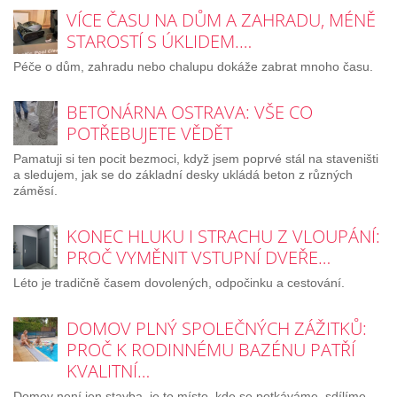
VÍCE ČASU NA DŮM A ZAHRADU, MÉNĚ
STAROSTÍ S ÚKLIDEM.…
Péče o dům, zahradu nebo chalupu dokáže zabrat mnoho času.
BETONÁRNA OSTRAVA: VŠE CO
POTŘEBUJETE VĚDĚT
Pamatuji si ten pocit bezmoci, když jsem poprvé stál na staveništi
a sledujem, jak se do základní desky ukládá beton z různých
záměsí.
KONEC HLUKU I STRACHU Z VLOUPÁNÍ:
PROČ VYMĚNIT VSTUPNÍ DVEŘE…
Léto je tradičně časem dovolených, odpočinku a cestování.
DOMOV PLNÝ SPOLEČNÝCH ZÁŽITKŮ:
PROČ K RODINNÉMU BAZÉNU PATŘÍ
KVALITNÍ…
Domov není jen stavba, je to místo, kde se potkáváme, sdílíme