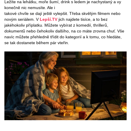
Ležíte na lehátku, moře šumí, drink s ledem je nachystaný a vy
konečně nic nemusíte. Ale i
takové chvíle se dají ještě vylepšit. Třeba skvělým filmem nebo
novým seriálem. V
Lepší.TV
jich najdete tisíce, a to bez
jakéhokoliv příplatku. Můžete vybírat z komedií, thrillerů,
dokumentů nebo čehokoliv dalšího, na co máte zrovna chuť. Vše
navíc můžete přehledně třídit do kategorií a k tomu, co hledáte,
se tak dostanete během pár vteřin.