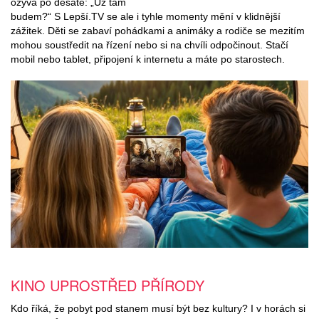
ozývá po desáté: „Už tam
budem?“ S Lepší.TV se ale i tyhle momenty mění v klidnější
zážitek. Děti se zabaví pohádkami a animáky a rodiče se mezitím
mohou soustředit na řízení nebo si na chvíli odpočinout. Stačí
mobil nebo tablet, připojení k internetu a máte po starostech.
KINO UPROSTŘED PŘÍRODY​
Kdo říká, že pobyt pod stanem musí být bez kultury? I v horách si