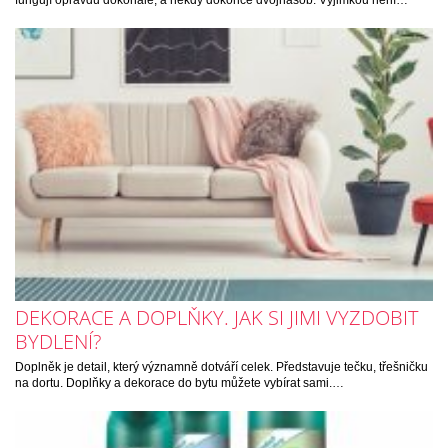
fungují opravdu dokonale, a někdy dokonce dvojnásob. Výjimkou není…
DEKORACE A DOPLŇKY. JAK SI JIMI VYZDOBIT
BYDLENÍ?
Doplněk je detail, který významně dotváří celek. Představuje tečku, třešničku
na dortu. Doplňky a dekorace do bytu můžete vybírat sami.…