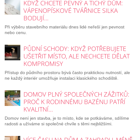
KDYŽ CHCETE PEVNÝ A TICHÝ DŮM:
VÁPENOPÍSKOVÉ TVÁŘNICE SILKA
BODUJÍ…
Při výběru stavebního materiálu dnes lidé neřeší jen pevnost
nebo cenu.
PŮDNÍ SCHODY: KDYŽ POTŘEBUJETE
UŠETŘIT MÍSTO, ALE NECHCETE DĚLAT
KOMPROMISY
Přístup do půdního prostoru bývá často praktickou nutností, ale
ne každý interiér umožňuje instalaci klasického schodiště.
DOMOV PLNÝ SPOLEČNÝCH ZÁŽITKŮ:
PROČ K RODINNÉMU BAZÉNU PATŘÍ
KVALITNÍ…
Domov není jen stavba, je to místo, kde se potkáváme, sdílíme
radosti a užíváme si společné chvíle s těmi nejbližšími.
VÍCE ČASU NA DŮM A ZAHRADU, MÉNĚ