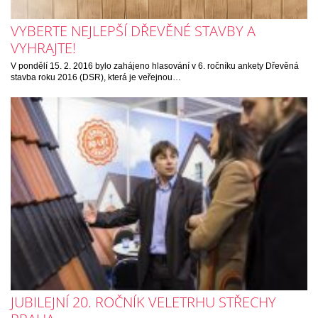
VYBERTE NEJLEPŠÍ DŘEVĚNÉ STAVBY A
VYHRAJTE!
V pondělí 15. 2. 2016 bylo zahájeno hlasování v 6. ročníku ankety Dřevěná
stavba roku 2016 (DSR), která je veřejnou…
JUBILEJNÍ 20. ROČNÍK VELETRHU STŘECHY