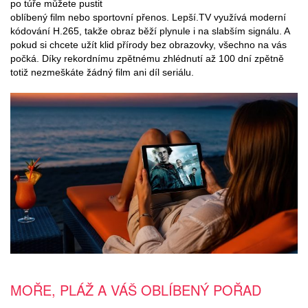
po túře můžete pustit
oblíbený film nebo sportovní přenos. Lepší.TV využívá moderní
kódování H.265, takže obraz běží plynule i na slabším signálu. A
pokud si chcete užít klid přírody bez obrazovky, všechno na vás
počká. Díky rekordnímu zpětnému zhlédnutí až 100 dní zpětně
totiž nezmeškáte žádný film ani díl seriálu.
MOŘE, PLÁŽ A VÁŠ OBLÍBENÝ POŘAD​