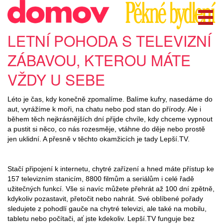
LETNÍ POHODA S TELEVIZNÍ
ZÁBAVOU, KTEROU MÁTE
VŽDY U SEBE
Léto je čas, kdy konečně zpomalíme. Balíme kufry, nasedáme do
aut, vyrážíme k moři, na chatu nebo pod stan do přírody. Ale i
během těch nejkrásnějších dní přijde chvíle, kdy chceme vypnout
a pustit si něco, co nás rozesměje, vtáhne do děje nebo prostě
jen uklidní. A přesně v těchto okamžicích je tady Lepší.TV.
Stačí připojení k internetu, chytré zařízení a hned máte přístup ke
157 televizním stanicím, 8800 filmům a seriálům i celé řadě
užitečných funkcí. Vše si navíc můžete přehrát až 100 dní zpětně,
kdykoliv pozastavit, přetočit nebo nahrát. Své oblíbené pořady
sledujete z pohodlí gauče na chytré televizi, ale také na mobilu,
tabletu nebo počítači, ať jste kdekoliv. Lepší.TV funguje bez