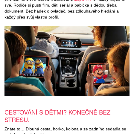
své. Rodiče si pustí film, děti seriál a babička s dědou třeba
dokument. Bez hádek o ovladač, bez zdlouhavého hledání a
každý přes svůj vlastní profil.
CESTOVÁNÍ S DĚTMI? KONEČNĚ BEZ
STRESU.​
Znáte to… Dlouhá cesta, horko, kolona a ze zadního sedadla se