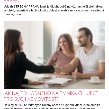
PRAHA
Veletrh STŘECHY PRAHA, který je dlouhodobě nejvýznamnější přehlídkou
výrobků, materiálů a technologií z oblasti staveb a renovací střech ve střední
Evropě, oslaví…
JAK NAJÍT VHODNÉHO NÁJEMNÍKA ČI KUPCE
PRO SVOJI NEMOVITOST?
Dalo by se říci, že Murphyho zákony občas při výběru kupce či nájemníka