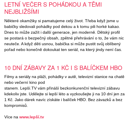
LETNÍ VEČER S POHÁDKOU A TĚMI
NEJBLIŽŠÍMI​
Některé okamžiky si pamatujeme celý život. Třeba když jsme u
babičky sledovali pohádky pod dekou a k tomu pili horké kakao.
Dnes to může zažít i další generace, jen moderně. Dětský profil
se postará o bezpečný obsah, zpětné přehrávání o to, že vám nic
neuteče. A když děti usnou, babička si může pustit svůj oblíbený
pořad nebo konečně dokoukat ten seriál, na který jindy není čas.
10 DNÍ ZÁBAVY ZA 1 KČ I S BALÍČKEM HBO​
Filmy a seriály na pláži, pohádky v autě, televizní stanice na chatě
nebo večerní kino pod
stanem. Lepší.TV vám přináší bezkonkurenční televizní zábavu
kdekoliv jste. Udělejte si lepší léto a vyzkoušejte ji na 10 dní jen za
1 Kč. Jako dárek navíc získáte i balíček HBO. Bez závazků a bez
kompromisů.
Více na
www.lepší.tv