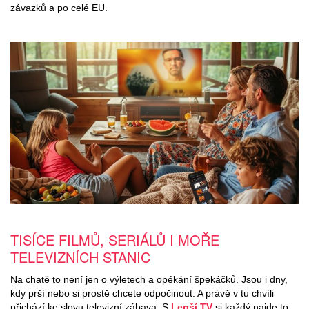
závazků a po celé EU.
TISÍCE FILMŮ, SERIÁLŮ I MOŘE
TELEVIZNÍCH STANIC​
Na chatě to není jen o výletech a opékání špekáčků. Jsou i dny,
kdy prší nebo si prostě chcete odpočinout. A právě v tu chvíli
přichází ke slovu televizní zábava. S
Lepší.TV
si každý najde to