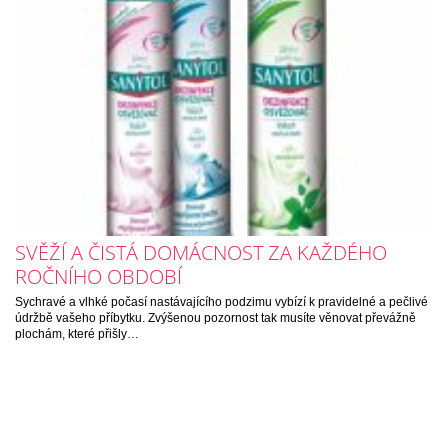
SVĚŽÍ A ČISTÁ DOMÁCNOST ZA KAŽDÉHO
ROČNÍHO OBDOBÍ
Sychravé a vlhké počasí nastávajícího podzimu vybízí k pravidelné a pečlivé
údržbě vašeho příbytku. Zvýšenou pozornost tak musíte věnovat převážně
plochám, které přišly…