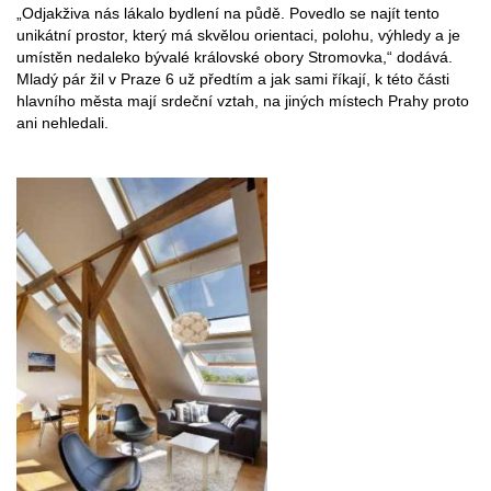
„Odjakživa nás lákalo bydlení na půdě. Povedlo se najít tento
unikátní prostor, který má skvělou orientaci, polohu, výhledy a je
umístěn nedaleko bývalé královské obory Stromovka,“ dodává.
Mladý pár žil v Praze 6 už předtím a jak sami říkají, k této části
hlavního města mají srdeční vztah, na jiných místech Prahy proto
ani nehledali.