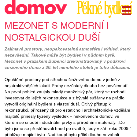
MEZONET S MODERNÍ I
NOSTALGICKOU DUŠÍ
Zajímavé prostory, neopakovatelná atmosféra i výhled, který
nezevšední. Takové může být bydlení v půdním bytě.
Mezonet v pražském Bubenči zrekonstruovaný v podkroví
činžovního domu z 30. let minulého století je toho důkazem.
Opuštěné prostory pod střechou činžovního domu v jedné z
nejatraktivnějších lokalit Prahy nezůstaly dlouho bez povšimnutí.
Na první pohled zaujaly mladý manželský pár, který se rozhodl
investovat do jejich rekonstrukce a z bývalé sušárny na prádlo
vytvořil originální bydlení s vlastní duší. Citlivý přístup k
rekonstrukci, přirozený cit pro estetično i architektonické vzdělání
majitelů přinesly kýžený výsledek – nekonvenční domov, ve
kterém se snoubí industriální prvky s přírodními materiály. „Do
bytu jsme se přestěhovali hned po svatbě, tedy v září roku 2009,“
přibližuje majitel bytu. Nad koupí bytu příliš dlouho neváhali: