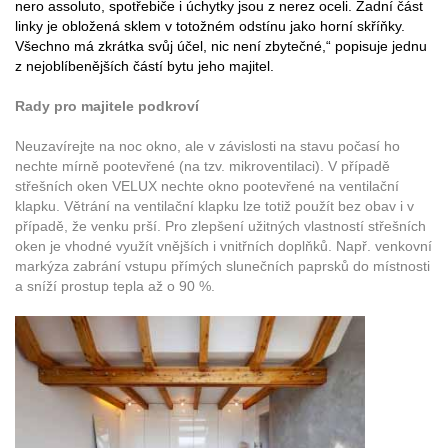
nero assoluto, spotřebiče i úchytky jsou z nerez oceli. Zadní část
linky je obložená sklem v totožném odstínu jako horní skříňky.
Všechno má zkrátka svůj účel, nic není zbytečné,“ popisuje jednu
z nejoblíbenějších částí bytu jeho majitel.
Rady pro majitele podkroví
Neuzavírejte na noc okno, ale v závislosti na stavu počasí ho
nechte mírně pootevřené (na tzv. mikroventilaci). V případě
střešních oken VELUX nechte okno pootevřené na ventilační
klapku. Větrání na ventilační klapku lze totiž použít bez obav i v
případě, že venku prší. Pro zlepšení užitných vlastností střešních
oken je vhodné využít vnějších i vnitřních doplňků. Např. venkovní
markýza zabrání vstupu přímých slunečních paprsků do místnosti
a sníží prostup tepla až o 90 %.