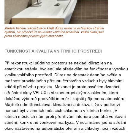
Majitelé během rekonstrukce kladli důraz nejen na estetickou stránku
bydlení, ale především na kvalitu vnitřního prostředí. Velká okna jsou
proto základním prvkem jejich mezonetu.
FUNKČNOST A KVALITA VNITŘNÍHO PROSTŘEDÍ
Při rekonstrukci půdního prostoru se nekladl důraz jen na
estetickou stránku bydlení, ale především na funkčnost a vysokou
kvalitu vnitřního prostředí. Důraz na dostatek denního světla a
možnost pravidelného přísunu čerstvého vzduchu byly hlavními
kritérii při návrhu projektu. Mezonet je proto osvětlen dvanácti
střešními okny VELUX s nízkoenergetickým zasklením, která
dokážou výborně prosvětlit interiér i zajistit příjemnou atmosféru.
Majitelé odmítli instalovat klimatizaci a dokázali, že v podkroví
nemusí být v zimních měsících chladno a v letních horko. „V
letních měsících nám proti přehřívání interiéru pomáhá venkovní
stínění, konkrétně venkovní markýza. V noci máme jedno střešní
okno nastaveno na automatické otvírání a chladný noční vzduch