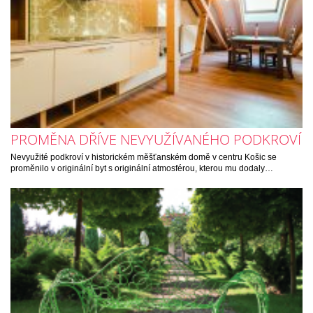
PROMĚNA DŘÍVE NEVYUŽÍVANÉHO PODKROVÍ
Nevyužité podkroví v historickém měšťanském domě v centru Košic se
proměnilo v originální byt s originální atmosférou, kterou mu dodaly…