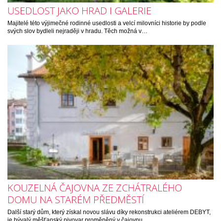
USEDLOST JAKO HRAD I GALERIE
Majitelé této výjimečné rodinné usedlosti a velcí milovníci historie by podle
svých slov bydleli nejraději v hradu. Těch možná v…
KOUZELNÁ ČAJOVNA ZE ZCHÁTRALÉHO
DOMU NA STARÉM PŘEDMĚSTÍ
Další starý dům, který získal novou slávu díky rekonstrukci ateliérem DEBYT,
je bývalý měšťanský pivovar proměněný v čajovnu.