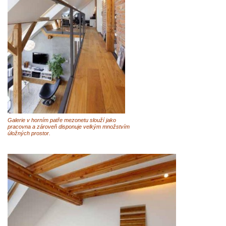
Galerie v horním patře mezonetu slouží jako
pracovna a zároveň disponuje velkým množstvím
úložných prostor.