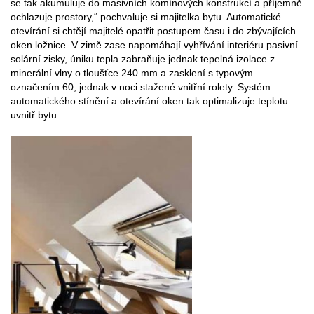
se tak akumuluje do masivních komínových konstrukcí a příjemně
ochlazuje prostory,“ pochvaluje si majitelka bytu. Automatické
otevírání si chtějí majitelé opatřit postupem času i do zbývajících
oken ložnice. V zimě zase napomáhají vyhřívání interiéru pasivní
solární zisky, úniku tepla zabraňuje jednak tepelná izolace z
minerální vlny o tloušťce 240 mm a zasklení s typovým
označením 60, jednak v noci stažené vnitřní rolety. Systém
automatického stínění a otevírání oken tak optimalizuje teplotu
uvnitř bytu.