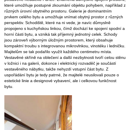
které umožňuje postupné zkoumání objektu pohybem, například z
různých úrovní obytného prostoru. Galerie je dominantním
prvkem celého bytu a umožňuje vnímat obytný prostor z různých
perspektiv. Schodiště, které na ni vede, je navíc důmyslně
propojeno s kuchyňskou linkou, čímž dochází ke spojení spodní a
horní části bytu, a vzniká tak příjemný jednotný celek. Schody
jsou zároveň výborným úložným prostorem, který obsahuje
kompaktní troubu s integrovanou mikrovlnkou, vinotéku i ledničku.
Majitelům se tak podařilo využít každého centimetru místa.
Vestavěné skříně na oblečení a další nezbytnosti tvoří celou stěnu
v ložnici i na galerii, dokonce i elektrický rozvaděč je součástí
vestavěného nábytku, takže nehyzdí vstupní část bytu. Z
uspořádání bytu je tedy patrné, že majitelé neusilovali pouze o
estetické linie a designové vybavení, ale i celkovou funkčnost
bytu.