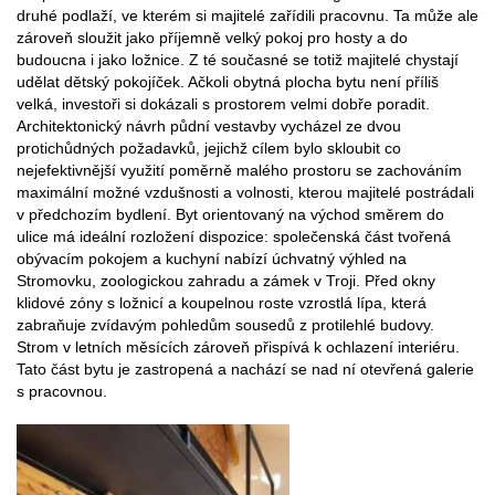
druhé podlaží, ve kterém si majitelé zařídili pracovnu. Ta může ale
zároveň sloužit jako příjemně velký pokoj pro hosty a do
budoucna i jako ložnice. Z té současné se totiž majitelé chystají
udělat dětský pokojíček. Ačkoli obytná plocha bytu není příliš
velká, investoři si dokázali s prostorem velmi dobře poradit.
Architektonický návrh půdní vestavby vycházel ze dvou
protichůdných požadavků, jejichž cílem bylo skloubit co
nejefektivnější využití poměrně malého prostoru se zachováním
maximální možné vzdušnosti a volnosti, kterou majitelé postrádali
v předchozím bydlení. Byt orientovaný na východ směrem do
ulice má ideální rozložení dispozice: společenská část tvořená
obývacím pokojem a kuchyní nabízí úchvatný výhled na
Stromovku, zoologickou zahradu a zámek v Troji. Před okny
klidové zóny s ložnicí a koupelnou roste vzrostlá lípa, která
zabraňuje zvídavým pohledům sousedů z protilehlé budovy.
Strom v letních měsících zároveň přispívá k ochlazení interiéru.
Tato část bytu je zastropená a nachází se nad ní otevřená galerie
s pracovnou.