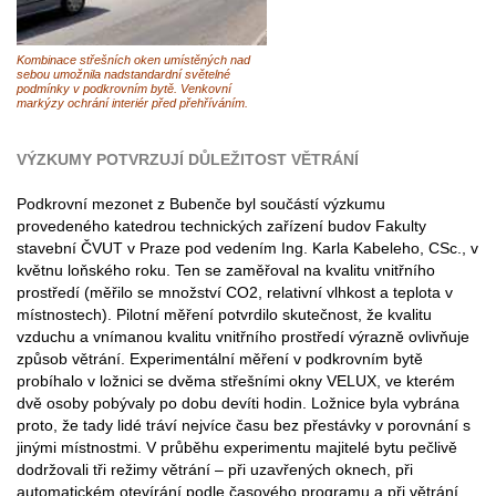
Kombinace střešních oken umístěných nad
sebou umožnila nadstandardní světelné
podmínky v podkrovním bytě. Venkovní
markýzy ochrání interiér před přehříváním.
VÝZKUMY POTVRZUJÍ DŮLEŽITOST VĚTRÁNÍ
Podkrovní mezonet z Bubenče byl součástí výzkumu
provedeného katedrou technických zařízení budov Fakulty
stavební ČVUT v Praze pod vedením Ing. Karla Kabeleho, CSc., v
květnu loňského roku. Ten se zaměřoval na kvalitu vnitřního
prostředí (měřilo se množství CO2, relativní vlhkost a teplota v
místnostech). Pilotní měření potvrdilo skutečnost, že kvalitu
vzduchu a vnímanou kvalitu vnitřního prostředí výrazně ovlivňuje
způsob větrání. Experimentální měření v podkrovním bytě
probíhalo v ložnici se dvěma střešními okny VELUX, ve kterém
dvě osoby pobývaly po dobu devíti hodin. Ložnice byla vybrána
proto, že tady lidé tráví nejvíce času bez přestávky v porovnání s
jinými místnostmi. V průběhu experimentu majitelé bytu pečlivě
dodržovali tři režimy větrání – při uzavřených oknech, při
automatickém otevírání podle časového programu a při větrání