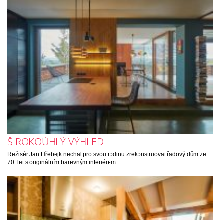
ŠIROKOÚHLÝ VÝHLED
Režisér Jan Hřebejk nechal pro svou rodinu zrekonstruovat řadový dům ze
70. let s originálním barevným interiérem.