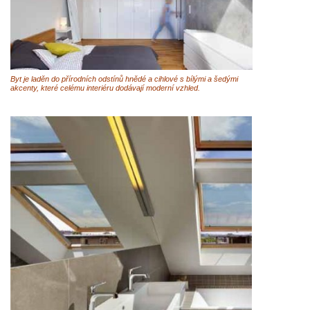
Byt je laděn do přírodních odstínů hnědé a cihlové s bílými a šedými
akcenty, které celému interiéru dodávají moderní vzhled.