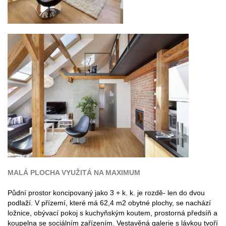
MALÁ PLOCHA VYUŽITÁ NA MAXIMUM
Půdní prostor koncipovaný jako 3 + k. k. je rozdě- len do dvou
podlaží. V přízemí, které má 62,4 m2 obytné plochy, se nachází
ložnice, obývací pokoj s kuchyňským koutem, prostorná předsíň a
koupelna se sociálním zařízením. Vestavěná galerie s lávkou tvoří