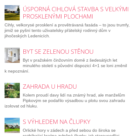
ÚSPORNÁ CIHLOVÁ STAVBA S VELKÝMI
PROSKLENÝMI PLOCHAMI
Cihly, velkorysé prosklení a provětrávaná fasáda – to jsou trumfy,
jimiž se pyšní tento uživatelsky přátelský rodinný dům v
jihočeských Ledenicích.
BYT SE ZELENOU STĚNOU
Byt v pražském činžovním domě z šedesátých let
minulého století s původní dispozicí 4+1 se loni změnil
k nepoznání.
ZAHRADA U HRADU
Kolem proudí davy lidí na známý hrad, ale manželům
Pipkovým se podařilo výsadbou u plotu svou zahradu
izolovat od hluku.
S VÝHLEDEM NA ČLUPKY
Orlické hory v zádech a před sebou do široka se
rozbíhající krajina zvlněná člupky, jak starousedlíci