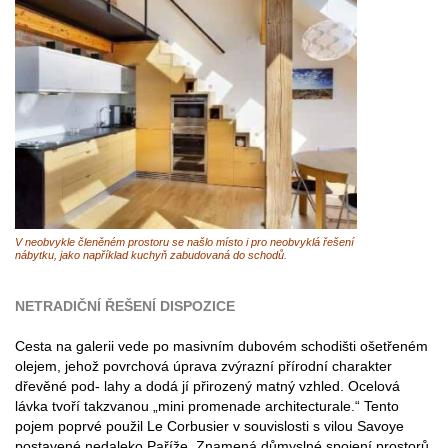
V neobvykle členěném prostoru se našlo místo i pro neobvyklá řešení
nábytku, jako například kuchyň zabudovaná do schodů.
NETRADIČNÍ ŘEŠENÍ DISPOZICE
Cesta na galerii vede po masivním dubovém schodišti ošetřeném
olejem, jehož povrchová úprava zvýrazní přírodní charakter
dřevěné pod- lahy a dodá jí přirozený matný vzhled. Ocelová
lávka tvoří takzvanou „mini promenade architecturale.“ Tento
pojem poprvé použil Le Corbusier v souvislosti s vilou Savoye
postavené nedaleko Paříže. Znamená důmyslné spojení prostorů,