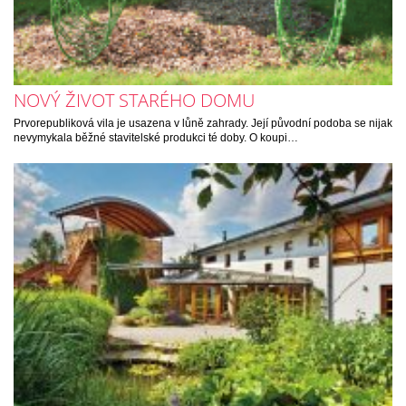
NOVÝ ŽIVOT STARÉHO DOMU
Prvorepubliková vila je usazena v lůně zahrady. Její původní podoba se nijak
nevymykala běžné stavitelské produkci té doby. O koupi…