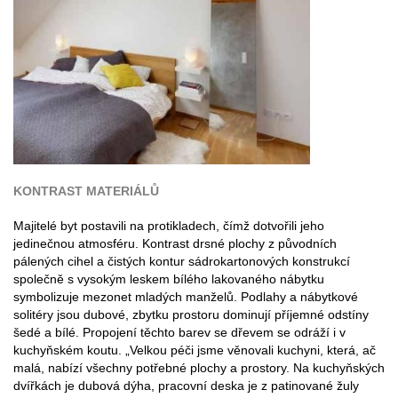
KONTRAST MATERIÁLŮ
Majitelé byt postavili na protikladech, čímž dotvořili jeho
jedinečnou atmosféru. Kontrast drsné plochy z původních
pálených cihel a čistých kontur sádrokartonových konstrukcí
společně s vysokým leskem bílého lakovaného nábytku
symbolizuje mezonet mladých manželů. Podlahy a nábytkové
solitéry jsou dubové, zbytku prostoru dominují příjemné odstíny
šedé a bílé. Propojení těchto barev se dřevem se odráží i v
kuchyňském koutu. „Velkou péči jsme věnovali kuchyni, která, ač
malá, nabízí všechny potřebné plochy a prostory. Na kuchyňských
dvířkách je dubová dýha, pracovní deska je z patinované žuly