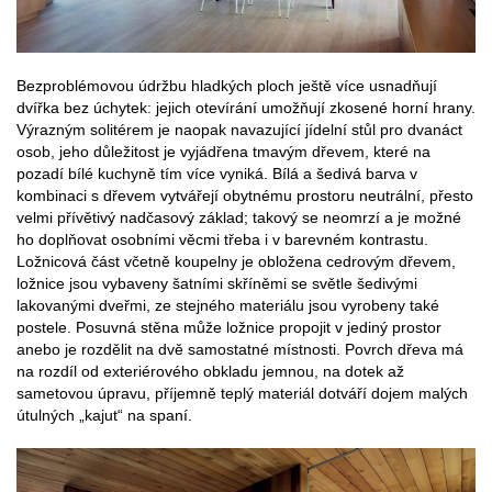
Bezproblémovou údržbu hladkých ploch ještě více usnadňují
dvířka bez úchytek: jejich otevírání umožňují zkosené horní hrany.
Výrazným solitérem je naopak navazující jídelní stůl pro dvanáct
osob, jeho důležitost je vyjádřena tmavým dřevem, které na
pozadí bílé kuchyně tím více vyniká. Bílá a šedivá barva v
kombinaci s dřevem vytvářejí obytnému prostoru neutrální, přesto
velmi přívětivý nadčasový základ; takový se neomrzí a je možné
ho doplňovat osobními věcmi třeba i v barevném kontrastu.
Ložnicová část včetně koupelny je obložena cedrovým dřevem,
ložnice jsou vybaveny šatními skříněmi se světle šedivými
lakovanými dveřmi, ze stejného materiálu jsou vyrobeny také
postele. Posuvná stěna může ložnice propojit v jediný prostor
anebo je rozdělit na dvě samostatné místnosti. Povrch dřeva má
na rozdíl od exteriérového obkladu jemnou, na dotek až
sametovou úpravu, příjemně teplý materiál dotváří dojem malých
útulných „kajut“ na spaní.