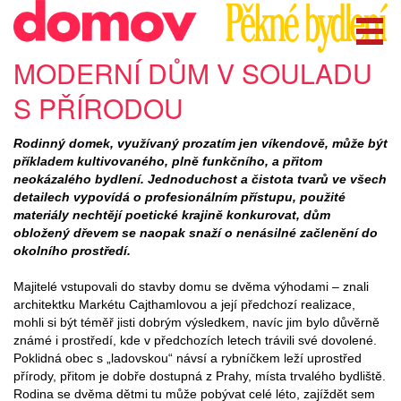
MODERNÍ DŮM V SOULADU
S PŘÍRODOU
Rodinný domek, využívaný prozatím jen víkendově, může být
příkladem kultivovaného, plně funkčního, a přitom
neokázalého bydlení. Jednoduchost a čistota tvarů ve všech
detailech vypovídá o profesionálním přístupu, použité
materiály nechtějí poetické krajině konkurovat, dům
obložený dřevem se naopak snaží o nenásilné začlenění do
okolního prostředí.
Majitelé vstupovali do stavby domu se dvěma výhodami – znali
architektku Markétu Cajthamlovou a její předchozí realizace,
mohli si být téměř jisti dobrým výsledkem, navíc jim bylo důvěrně
známé i prostředí, kde v předchozích letech trávili své dovolené.
Poklidná obec s „ladovskou“ návsí a rybníčkem leží uprostřed
přírody, přitom je dobře dostupná z Prahy, místa trvalého bydliště.
Rodina se dvěma dětmi tu může pobývat celé léto, zajíždět sem