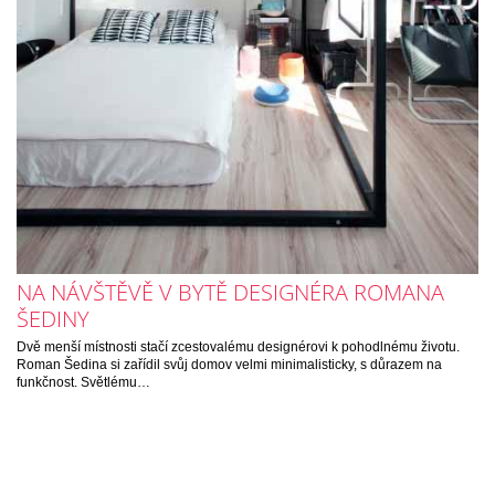
NA NÁVŠTĚVĚ V BYTĚ DESIGNÉRA ROMANA
ŠEDINY
Dvě menší místnosti stačí zcestovalému designérovi k pohodlnému životu.
Roman Šedina si zařídil svůj domov velmi minimalisticky, s důrazem na
funkčnost. Světlému…