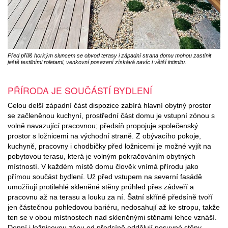
Před příliš horkým sluncem se obvod terasy i západní strana domu mohou zastínit
ještě textilními roletami, venkovní posezení získává navíc i větší intimitu.
PŘÍRODA JE SOUČÁSTÍ BYDLENÍ
Celou delší západní část dispozice zabírá hlavní obytný prostor
se začleněnou kuchyní, prostřední část domu je vstupní zónou s
volně navazující pracovnou; předsíň propojuje společenský
prostor s ložnicemi na východní straně. Z obývacího pokoje,
kuchyně, pracovny i chodbičky před ložnicemi je možné vyjít na
pobytovou terasu, která je volným pokračováním obytných
místností. V každém místě domu člověk vnímá přírodu jako
přímou součást bydlení. Už před vstupem na severní fasádě
umožňují protilehlé skleněné stěny průhled přes zádveří a
pracovnu až na terasu a louku za ní. Šatní skříně předsíně tvoří
jen částečnou pohledovou bariéru, nedosahují až ke stropu, takže
ten se v obou místnostech nad skleněnými stěnami lehce vznáší.
Denní i ložnicovou zónu od předsíně oddělují posuvné stěny,