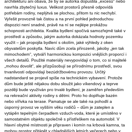
architekturu ani obava, že by se autorka dopustila „excesů“ nebo
navrhla zbytečný luxus. Velikost prostorů přesně odpovídá
potřebám rodiny, neplýtvá se plochou, přitom tu nic nechybí.
Vyřešit provozně tak čistou a na první pohled jednoduchou
dispozici není snadné, právě na ní se nejlépe prokážou
schopnosti architekta. Kvalita bydlení spočívá samozřejmě také v
prostředí a způsobu, jakým autorka dokázala hodnoty pozemku
využít – jak propojila bydlení s okolím, jaké výhledy z oken
obyvatelům poskytla. Navíc dům zcela přirozeně, jakoby „jen tak
mimochodem“, vytváří harmonickou kompozici vnějších proporcí i
všech detailů. Použité materiály nevypovídají o tom, co si majitelé
„mohou dovolit“, ale přizpůsobují se přírodnímu prostředí, svou
trvanlivostí odpovídají bezúdržbovému provozu. Určitý
nadstandard se projevil spíše na technickém vybavení. Protože
dům bude ještě nějakou dobu sloužit jako víkendový a teprve
později bude využíván pro trvalé bydlení, je zaměřen především
na rekreační aktivity rodiny s dětmi. Proto ho doplňuje bazén
nebo vířivka na terase. Pamatuje se ale také na pohodlí a
úsporný provoz ve vyšším věku rodičů – dům je zateplen a
vytápěn tepelným čerpadlem vzduch-voda, které je umístěno v
samostatném objektu společně s přístřeškem na automobil. V
hlavní obytné místnosti je připraven i komín na krbová kamna, ta
mohou prostor přitápět v chladnějších letních večerech nebo v