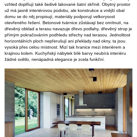
vzhled doplňují také šedivě lakované šatní skříně. Obytný prostor
už má jasně interiérovou podobu, ale konstrukce a vnější obal
domu se do něj propisují, materiály podporují velkorysost
otevřeného řešení. Betonové tvárnice zůstávají bez omítnutí, na
dřevěný obklad a terasu navazuje dřevo podlahy, dřevěný strop je
přímým pokračováním podhledu střechy nad terasou. Jednolitost
horizontálních ploch nepřerušují ani překlady nad okny, ta jsou
vysoká přes celou místnost. Mizí tak hranice mezi interiérem a
krajinou kolem. Kuchyňský nábytek bílé barvy neubírá interiéru
žádné světlo, nenápadná elegance je zcela funkční.