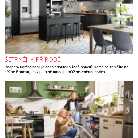
ŠETRNĚJI K PŘÍRODĚ
Podpora udržitelnosti je dnes prioritou v řadě oblastí. Doma se zaměřte na
běžné činnosti, jimiž planetě ihned pomůžete změnou svých…