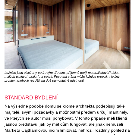
Ložnice jsou obloženy cedrovým dřevem, příjemně teplý materiál dotváří dojem
malých útulných „kajut“ na spaní. Posuvná stěna může ložnice propojit v jediný
prostor, anebo je rozdělit na dvě samostatné místnosti.
STANDARD BYDLENÍ
Na výsledné podobě domu se kromě architekta podepisují také
majitelé, svými požadavky a možnostmi předem určují mantinely,
ve kterých se autor musí pohybovat. V tomto případě měli klienti
jasnou představu, jak by měl dům fungovat, ale jinak nemuseli
Markétu Cajthamlovou ničím limitovat, nehrozil rozdílný pohled na