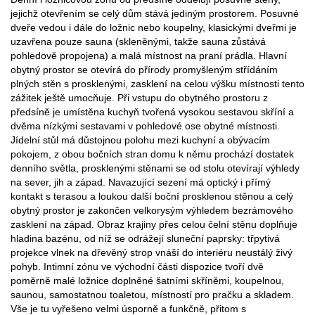
jejichž otevřením se celý dům stává jediným prostorem. Posuvné
dveře vedou i dále do ložnic nebo koupelny, klasickými dveřmi je
uzavřena pouze sauna (skleněnými, takže sauna zůstává
pohledově propojena) a malá místnost na praní prádla. Hlavní
obytný prostor se otevírá do přírody promyšleným střídáním
plných stěn s prosklenými, zasklení na celou výšku místnosti tento
zážitek ještě umocňuje. Při vstupu do obytného prostoru z
předsíně je umístěna kuchyň tvořená vysokou sestavou skříní a
dvěma nízkými sestavami v pohledové ose obytné místnosti.
Jídelní stůl má důstojnou polohu mezi kuchyní a obývacím
pokojem, z obou bočních stran domu k němu prochází dostatek
denního světla, prosklenými stěnami se od stolu otevírají výhledy
na sever, jih a západ. Navazující sezení má optický i přímý
kontakt s terasou a loukou další boční prosklenou stěnou a celý
obytný prostor je zakončen velkorysým výhledem bezrámového
zasklení na západ. Obraz krajiny přes celou čelní stěnu doplňuje
hladina bazénu, od níž se odrážejí sluneční paprsky: třpytivá
projekce vlnek na dřevěný strop vnáší do interiéru neustálý živý
pohyb. Intimní zónu ve východní části dispozice tvoří dvě
poměrně malé ložnice doplněné šatními skříněmi, koupelnou,
saunou, samostatnou toaletou, místností pro pračku a skladem.
Vše je tu vyřešeno velmi úsporně a funkčně, přitom s