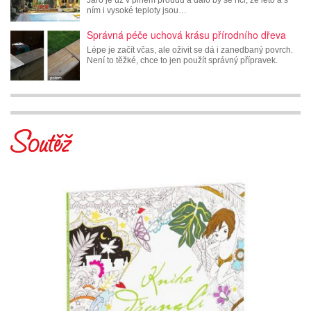
Jaro je už v plném proudu a dalo by se říci, že léto a s
ním i vysoké teploty jsou…
Správná péče uchová krásu přírodního dřeva
Lépe je začít včas, ale oživit se dá i zanedbaný povrch.
Není to těžké, chce to jen použít správný přípravek.