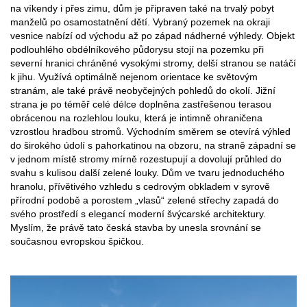
na víkendy i přes zimu, dům je připraven také na trvalý pobyt
manželů po osamostatnění dětí. Vybraný pozemek na okraji
vesnice nabízí od východu až po západ nádherné výhledy. Objekt
podlouhlého obdélníkového půdorysu stojí na pozemku při
severní hranici chráněné vysokými stromy, delší stranou se natáčí
k jihu. Využívá optimálně nejenom orientace ke světovým
stranám, ale také právě neobyčejných pohledů do okolí. Jižní
strana je po téměř celé délce doplněna zastřešenou terasou
obrácenou na rozlehlou louku, která je intimně ohraničena
vzrostlou hradbou stromů. Východním směrem se otevírá výhled
do širokého údolí s pahorkatinou na obzoru, na straně západní se
v jednom místě stromy mírně rozestupují a dovolují průhled do
svahu s kulisou další zelené louky. Dům ve tvaru jednoduchého
hranolu, přívětivého vzhledu s cedrovým obkladem v syrově
přírodní podobě a porostem „vlasů“ zelené střechy zapadá do
svého prostředí s elegancí moderní švýcarské architektury.
Myslím, že právě tato česká stavba by unesla srovnání se
současnou evropskou špičkou.