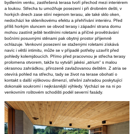
bydlením venku, zastřešená terasa tvoří přechod mezi interiérem
a loukou. Střecha tu umožňuje posezení i při drobném dešti, v
horkých dnech zase stíní nejenom terasu, ale také sklo oken,
nedochází ke skleníkovému efektu a přehřívání interiéru. Před
příliš horkým sluncem se obvod terasy i západní strana domu
mohou zastínit ještě textilními roletami a příčné provětrávání
bočními posuvnými stěnami pak obytný prostor příjemně
ochlazuje. Venkovní posezení se staženými roletami získává
navíc i větší intimitu, může se v případě potřeby uzavřít před
pohledy kolemjdoucích. Přímo před pracovnou je střecha terasy
prolomena otvorem, takže tu vytváří jakési „atrium“ s malou
okrasnou zahrádkou, přirozeně zavlažovanou deštěm. Z atria se
otevírá pohled na střechu, tady se život na terase obohatí o
kontakt s další výškovou dimenzí, střešní zahradou poskytující
dokonalé soukromí i nejkrásnější výhledy. Vychází se na ni po
venkovním roštovém schodišti podél severní fasády.