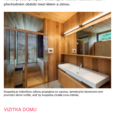
přechodném období mezi létem a zimou.
Koupelna je skleněnou stěnou propojena se saunou, lamelovými okenicemi sem
prochází denní světlo, aniž by koupelna ztratila svou intimitu.
VIZITKA DOMU