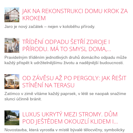
JAK NA REKONSTRUKCI DOMU KROK ZA
KROKEM
Jaro je nový začátek – nejen v koloběhu přírody.
TŘÍDĚNÍ ODPADU ŠETŘÍ ZDROJE I
PŘÍRODU. MÁ TO SMYSL DOMA,…
Pravidelným tříděním jednotlivých druhů domácího odpadu může
každý přispět k udržitelnějšímu životu a nadějnější budoucnosti.
OD ZÁVĚSU AŽ PO PERGOLY: JAK ŘEŠIT
STÍNĚNÍ NA TERASU
Zatímco v zimě vítáme každý paprsek, v létě se naopak snažíme
slunci účinně bránit.
LUXUS UKRYTÝ MEZI STROMY. DŮM
POD JEŠTĚDEM OKOUZLÍ KLIDEM I…
Novostavba, která vyrostla v místě bývalé tělocvičny, symbolicky