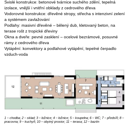
Svislé konstrukce:
betonové tvárnice suchého zdění, tepelná
izolace, vnější i vnitřní obklady z cedrového dřeva
Vodorovné konstrukce:
dřevěné stropy, střecha s intenzivní zelení
a systémem zavlažování
Podlahy:
masivní dřevěné – bělený dub, kletovaný beton, na
terase rošt z tropické dřeviny
Okna a dveře:
pevné zasklení – ocelové bezrámové, posuvné
rámy z cedrového dřeva
Vytápění:
konvektory a podlahové vytápění, tepelné čerpadlo
vzduch-voda
1 – chodba; 2 – sklad; 3 – ložnice; 4 – ložnice; 5 – koupelna; 6 – WC; 7 – předsíň; 8 –
pracovna; 9 – kuchyň; 10 – obytný prostor; 11 – terasa; 12 – bazén