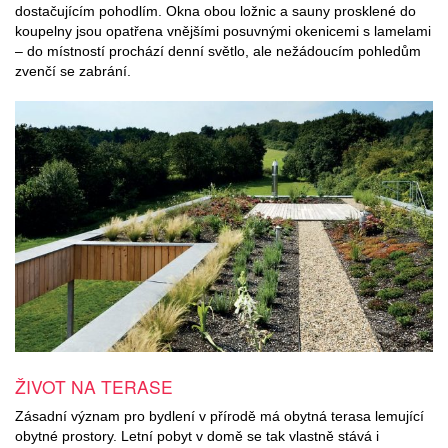
dostačujícím pohodlím. Okna obou ložnic a sauny prosklené do
koupelny jsou opatřena vnějšími posuvnými okenicemi s lamelami
– do místností prochází denní světlo, ale nežádoucím pohledům
zvenčí se zabrání.
ŽIVOT NA TERASE
Zásadní význam pro bydlení v přírodě má obytná terasa lemující
obytné prostory. Letní pobyt v domě se tak vlastně stává i