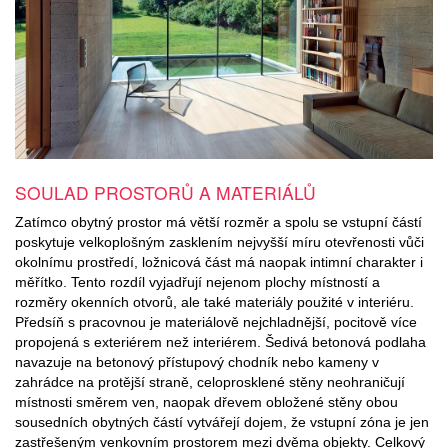
SOULAD PROSTORŮ A MATERIÁLŮ
Zatímco obytný prostor má větší rozměr a spolu se vstupní částí
poskytuje velkoplošným zasklením nejvyšší míru otevřenosti vůči
okolnímu prostředí, ložnicová část má naopak intimní charakter i
měřítko. Tento rozdíl vyjadřují nejenom plochy místností a
rozměry okenních otvorů, ale také materiály použité v interiéru.
Předsíň s pracovnou je materiálově nejchladnější, pocitově více
propojená s exteriérem než interiérem. Šedivá betonová podlaha
navazuje na betonový přístupový chodník nebo kameny v
zahrádce na protější straně, celoprosklené stěny neohraničují
místnosti směrem ven, naopak dřevem obložené stěny obou
sousedních obytných částí vytvářejí dojem, že vstupní zóna je jen
zastřešeným venkovním prostorem mezi dvěma objekty. Celkový