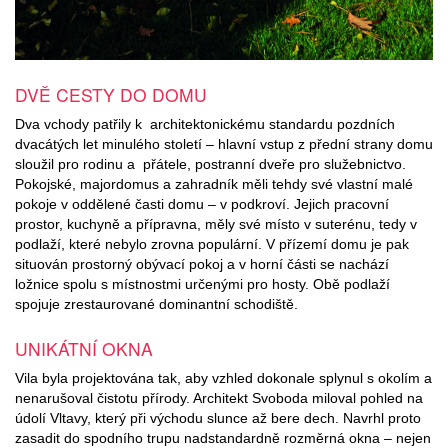
DVĚ CESTY DO DOMU
Dva vchody patřily k architektonickému standardu pozdních
dvacátých let minulého století – hlavní vstup z přední strany domu
sloužil pro rodinu a přátele, postranní dveře pro služebnictvo.
Pokojské, majordomus a zahradník měli tehdy své vlastní malé
pokoje v oddělené časti domu – v podkroví. Jejich pracovní
prostor, kuchyně a přípravna, měly své místo v suterénu, tedy v
podlaží, které nebylo zrovna populární. V přízemí domu je pak
situován prostorný obývací pokoj a v horní části se nachází
ložnice spolu s místnostmi určenými pro hosty. Obě podlaží
spojuje zrestaurované dominantní schodiště.
UNIKÁTNÍ OKNA
Vila byla projektována tak, aby vzhled dokonale splynul s okolím a
nenarušoval čistotu přírody. Architekt Svoboda miloval pohled na
údolí Vltavy, který při východu slunce až bere dech. Navrhl proto
zasadit do spodního trupu nadstandardně rozměrná okna – nejen