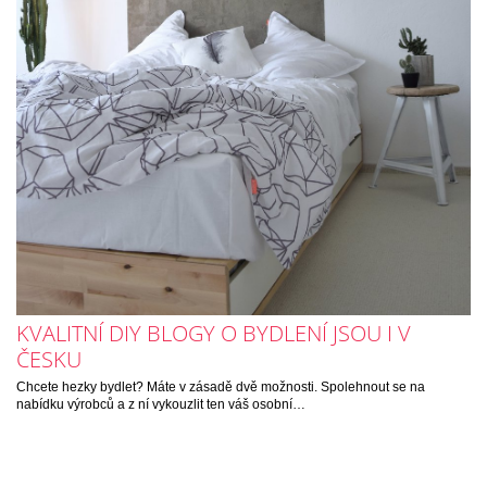
KVALITNÍ DIY BLOGY O BYDLENÍ JSOU I V
ČESKU
Chcete hezky bydlet? Máte v zásadě dvě možnosti. Spolehnout se na
nabídku výrobců a z ní vykouzlit ten váš osobní…