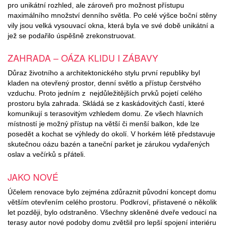
pro unikátní rozhled, ale zároveň pro možnost přístupu
maximálního množství denního světla. Po celé výšce boční stěny
vily jsou velká vysouvací okna, která byla ve své době unikátní a
jež se podařilo úspěšně zrekonstruovat.
ZAHRADA – OÁZA KLIDU I ZÁBAVY
Důraz životního a architektonického stylu první republiky byl
kladen na otevřený prostor, denní světlo a přístup čerstvého
vzduchu. Proto jedním z nejdůležitějších prvků pojetí celého
prostoru byla zahrada. Skládá se z kaskádovitých častí, které
komunikují s terasovitým vzhledem domu. Ze všech hlavních
místností je možný přístup na větší či menší balkon, kde lze
posedět a kochat se výhledy do okolí. V horkém létě představuje
skutečnou oázu bazén a taneční parket je zárukou vydařených
oslav a večírků s přáteli.
JAKO NOVÉ
Účelem renovace bylo zejména zdůraznit původní koncept domu
větším otevřením celého prostoru. Podkroví, přistavené o několik
let později, bylo odstraněno. Všechny skleněné dveře vedoucí na
terasy autor nové podoby domu zvětšil pro lepší spojení interiéru