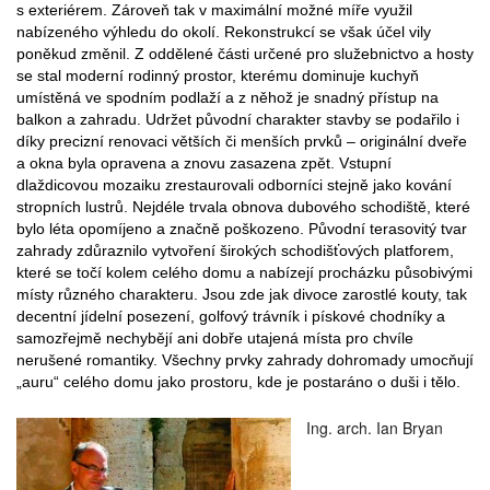
s exteriérem. Zároveň tak v maximální možné míře využil
nabízeného výhledu do okolí. Rekonstrukcí se však účel vily
poněkud změnil. Z oddělené části určené pro služebnictvo a hosty
se stal moderní rodinný prostor, kterému dominuje kuchyň
umístěná ve spodním podlaží a z něhož je snadný přístup na
balkon a zahradu. Udržet původní charakter stavby se podařilo i
díky precizní renovaci větších či menších prvků – originální dveře
a okna byla opravena a znovu zasazena zpět. Vstupní
dlaždicovou mozaiku zrestaurovali odborníci stejně jako kování
stropních lustrů. Nejdéle trvala obnova dubového schodiště, které
bylo léta opomíjeno a značně poškozeno. Původní terasovitý tvar
zahrady zdůraznilo vytvoření širokých schodišťových platforem,
které se točí kolem celého domu a nabízejí procházku působivými
místy různého charakteru. Jsou zde jak divoce zarostlé kouty, tak
decentní jídelní posezení, golfový trávník i pískové chodníky a
samozřejmě nechybějí ani dobře utajená místa pro chvíle
nerušené romantiky. Všechny prvky zahrady dohromady umocňují
„auru“ celého domu jako prostoru, kde je postaráno o duši i tělo.
Ing. arch. Ian Bryan