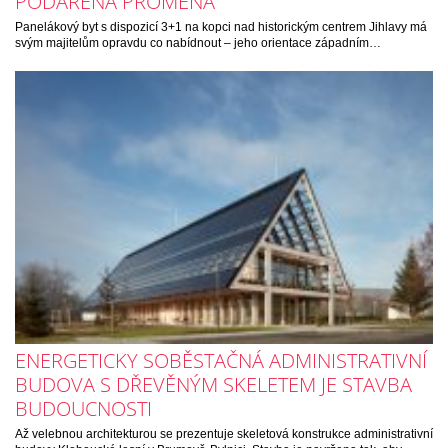
PODAŘENÁ PROMĚNA
Panelákový byt s dispozicí 3+1 na kopci nad historickým centrem Jihlavy má
svým majitelům opravdu co nabídnout – jeho orientace západním…
ENERGETICKY SOBĚSTAČNÁ ADMINISTRATIVNÍ
BUDOVA S DŘEVĚNÝM SKELETEM JE STAVBA
BUDOUCNOSTI
Až velebnou architekturou se prezentuje skeletová konstrukce administrativní