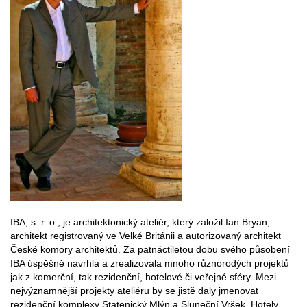
IBA, s. r. o., je architektonický ateliér, který založil Ian Bryan,
architekt registrovaný ve Velké Británii a autorizovaný architekt
České komory architektů. Za patnáctiletou dobu svého působení
IBA úspěšně navrhla a zrealizovala mnoho různorodých projektů
jak z komerční, tak rezidenční, hotelové či veřejné sféry. Mezi
nejvýznamnější projekty ateliéru by se jistě daly jmenovat
rezidenční komplexy Statenický Mlýn a Sluneční Vršek, Hotely