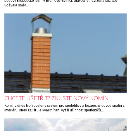
budovy Kloboucké lesní v Brumově-Bylnici. Stavba je navržena tak, aby
udávala směr…
CHCETE UŠETŘIT? ZKUSTE NOVÝ KOMÍN!
Komíny dnes tvoří ucelený systém pro spolehlivý a bezpečný odvod spalin z
interiéru, který zajišťuje kvalitní tah, vyšší účinnost spotřebičů…