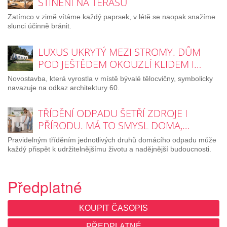
STÍNĚNÍ NA TERASU
Zatímco v zimě vítáme každý paprsek, v létě se naopak snažíme
slunci účinně bránit.
LUXUS UKRYTÝ MEZI STROMY. DŮM
POD JEŠTĚDEM OKOUZLÍ KLIDEM I…
Novostavba, která vyrostla v místě bývalé tělocvičny, symbolicky
navazuje na odkaz architektury 60.
TŘÍDĚNÍ ODPADU ŠETŘÍ ZDROJE I
PŘÍRODU. MÁ TO SMYSL DOMA,…
Pravidelným tříděním jednotlivých druhů domácího odpadu může
každý přispět k udržitelnějšímu životu a nadějnější budoucnosti.
Předplatné
KOUPIT ČASOPIS
PŘEDPLATNÉ