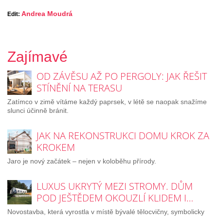
Andrea Moudrá
Edit:
Zajímavé
OD ZÁVĚSU AŽ PO PERGOLY: JAK ŘEŠIT
STÍNĚNÍ NA TERASU
Zatímco v zimě vítáme každý paprsek, v létě se naopak snažíme
slunci účinně bránit.
JAK NA REKONSTRUKCI DOMU KROK ZA
KROKEM
Jaro je nový začátek – nejen v koloběhu přírody.
LUXUS UKRYTÝ MEZI STROMY. DŮM
POD JEŠTĚDEM OKOUZLÍ KLIDEM I…
Novostavba, která vyrostla v místě bývalé tělocvičny, symbolicky