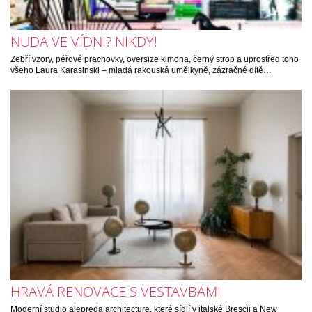
NUDA VE VÍDNI? NIKDY!
Zebří vzory, péřové prachovky, oversize kimona, černý strop a uprostřed toho
všeho Laura Karasinski – mladá rakouská umělkyně, zázračné dítě…
HRAVÁ RENOVACE S VESTAVBAMI
Moderní studio alepreda architecture, které sídlí v italské Brescii a New