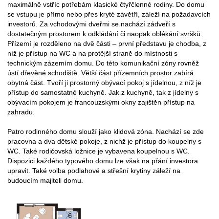
maximálně vstříc potřebám klasické čtyřčlenné rodiny. Do domu
se vstupu je přímo nebo přes kryté závětří, záleží na požadavcích
investorů. Za vchodovými dveřmi se nachází zádveří s
dostatečným prostorem k odkládání či naopak oblékání svršků.
Přízemí je rozděleno na dvě části – první představu je chodba, z
níž je přístup na WC a na protější straně do místnosti s
technickým zázemím domu. Do této komunikační zóny rovněž
ústí dřevěné schodiště. Větší část přízemních prostor zabírá
obytná část. Tvoří ji prostorný obývací pokoj s jídelnou, z níž je
přístup do samostatné kuchyně. Jak z kuchyně, tak z jídelny s
obývacím pokojem je francouzskými okny zajištěn přístup na
zahradu.
Patro rodinného domu slouží jako klidová zóna. Nachází se zde
pracovna a dva dětské pokoje, z nichž je přístup do koupelny s
WC. Také rodičovská ložnice je vybavena koupelnou s WC.
Dispozici každého typového domu lze však na přání investora
upravit. Také volba podlahové a střešní krytiny záleží na
budoucím majiteli domu.