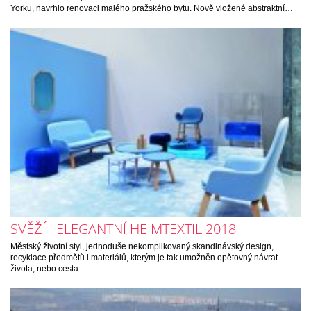
Yorku, navrhlo renovaci malého pražského bytu. Nově vložené abstraktní…
SVĚŽÍ I ELEGANTNÍ HEIMTEXTIL 2018
Městský životní styl, jednoduše nekomplikovaný skandinávský design,
recyklace předmětů i materiálů, kterým je tak umožněn opětovný návrat
života, nebo cesta…