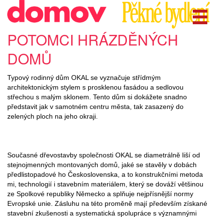
POTOMCI HRÁZDĚNÝCH
DOMŮ
Typový rodinný dům OKAL se vyznačuje střídmým
architektonickým stylem s prosklenou fasádou a sedlovou
střechou s malým sklonem. Tento dům si dokážete snadno
představit jak v samotném centru města, tak zasazený do
zelených ploch na jeho okraji.
Současné dřevostavby společnosti OKAL se diametrálně liší od
stejnojmenných montovaných domů, jaké se stavěly v dobách
předlistopadové ho Československa, a to konstrukčními metoda
mi, technologií i stavebním materiálem, který se dováží většinou
ze Spolkové republiky Německo a splňuje nejpřísnější normy
Evropské unie. Zásluhu na této proměně mají především získané
stavební zkušenosti a systematická spolupráce s významnými