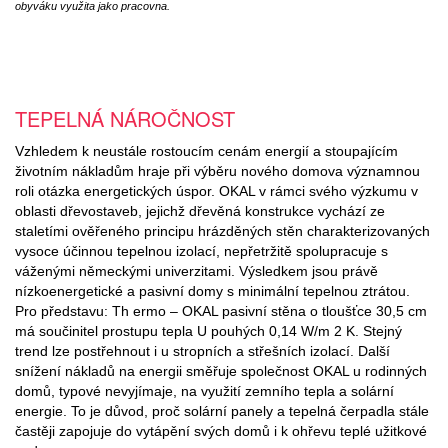
obyváku využita jako pracovna.
TEPELNÁ NÁROČNOST
Vzhledem k neustále rostoucím cenám energií a stoupajícím
životním nákladům hraje při výběru nového domova významnou
roli otázka energetických úspor. OKAL v rámci svého výzkumu v
oblasti dřevostaveb, jejichž dřevěná konstrukce vychází ze
staletími ověřeného principu hrázděných stěn charakterizovaných
vysoce účinnou tepelnou izolací, nepřetržitě spolupracuje s
váženými německými univerzitami. Výsledkem jsou právě
nízkoenergetické a pasivní domy s minimální tepelnou ztrátou.
Pro představu: Th ermo – OKAL pasivní stěna o tloušťce 30,5 cm
má součinitel prostupu tepla U pouhých 0,14 W/m 2 K. Stejný
trend lze postřehnout i u stropních a střešních izolací. Další
snížení nákladů na energii směřuje společnost OKAL u rodinných
domů, typové nevyjímaje, na využití zemního tepla a solární
energie. To je důvod, proč solární panely a tepelná čerpadla stále
častěji zapojuje do vytápění svých domů i k ohřevu teplé užitkové