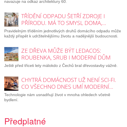
navazuje na odkaz architektury 60.
TŘÍDĚNÍ ODPADU ŠETŘÍ ZDROJE I
PŘÍRODU. MÁ TO SMYSL DOMA,…
Pravidelným tříděním jednotlivých druhů domácího odpadu může
každý přispět k udržitelnějšímu životu a nadějnější budoucnosti.
ZE DŘEVA MŮŽE BÝT LEDACOS:
ROUBENKA, SRUB I MODERNÍ DŮM
Ještě před třiceti lety málokdo z Čechů bral dřevostavby vážně.
CHYTRÁ DOMÁCNOST UŽ NENÍ SCI-FI.
CO VŠECHNO DNES UMÍ MODERNÍ…
Technologie nám usnadňují život v mnoha ohledech včetně
bydlení.
Předplatné