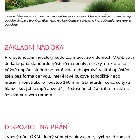
Také vzhled domu do značné míry ovlivňuje investora. I fasáda může mít nejrůznější
podoby. Může ji tvořit omítka nebo její kombinace s keramickými obklady, dřevem a
podobně.
ZÁKLADNÍ NABÍDKA
Pro potenciální investory bude zajímavé, že v domech OKAL patří
do kategorie standardu některé materiály a prvky, na které se
běžně doplácí. Jedná se například o dvojvrstvé vnitřní opláštění
stěn bez formaldehydů, interiérové bukové schodiště nebo
masivní konstrukci o tloušťce 160 mm. Standardní cena se týká i
titanzinkových okapů a svodů, předokenních žaluzií a trojskla s
šestikomorovým rámem.
DISPOZICE NA PŘÁNÍ
Typový dům OKAL, který vám představujeme, vychází dispozicí