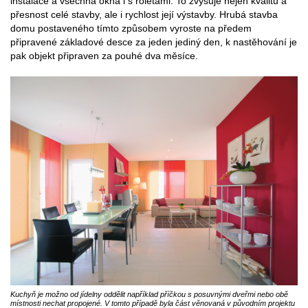
instalace a všechna okna i s roletami. To zvyšuje nejen kvalitu a
přesnost celé stavby, ale i rychlost její výstavby. Hrubá stavba
domu postaveného tímto způsobem vyroste na předem
připravené základové desce za jeden jediný den, k nastěhování je
pak objekt připraven za pouhé dva měsíce.
Kuchyň je možno od jídelny oddělit například příčkou s posuvnými dveřmi nebo obě
místnosti nechat propojené. V tomto případě byla část věnovaná v původním projektu