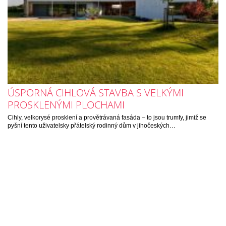
ÚSPORNÁ CIHLOVÁ STAVBA S VELKÝMI
PROSKLENÝMI PLOCHAMI
Cihly, velkorysé prosklení a provětrávaná fasáda – to jsou trumfy, jimiž se
pyšní tento uživatelsky přátelský rodinný dům v jihočeských…