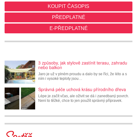
KOUPIT ČASOPIS
PŘEDPLATNÉ
E-PŘEDPLATNÉ
3 způsoby, jak stylově zastínit terasu, zahradu
nebo balkon
Jaro je už v plném proudu a dalo by se říci, že léto a s
ním i vysoké teploty jsou…
Správná péče uchová krásu přírodního dřeva
Lépe je začít včas, ale oživit se dá i zanedbaný povrch.
Není to těžké, chce to jen použít správný přípravek.