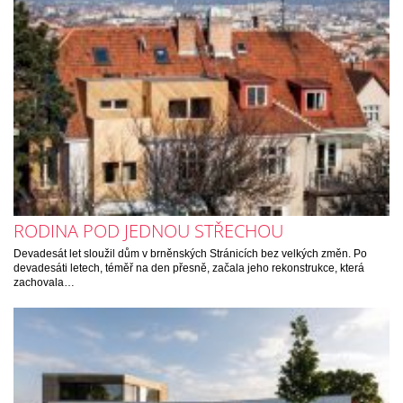
RODINA POD JEDNOU STŘECHOU
Devadesát let sloužil dům v brněnských Stránicích bez velkých změn. Po
devadesáti letech, téměř na den přesně, začala jeho rekonstrukce, která
zachovala…