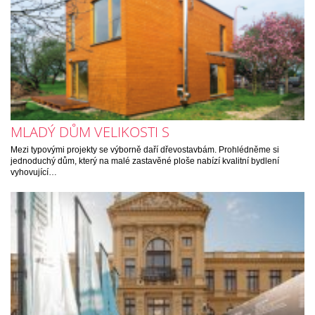
MLADÝ DŮM VELIKOSTI S
Mezi typovými projekty se výborně daří dřevostavbám. Prohlédněme si
jednoduchý dům, který na malé zastavěné ploše nabízí kvalitní bydlení
vyhovující…