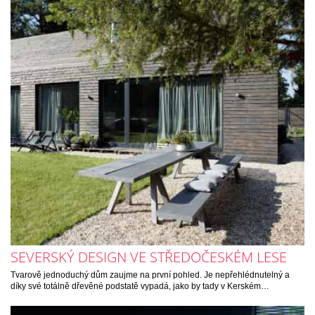
SEVERSKÝ DESIGN VE STŘEDOČESKÉM LESE
Tvarově jednoduchý dům zaujme na první pohled. Je nepřehlédnutelný a
díky své totálně dřevěné podstatě vypadá, jako by tady v Kerském…