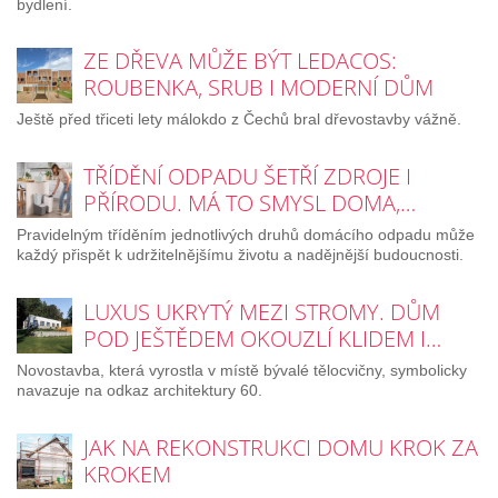
bydlení.
ZE DŘEVA MŮŽE BÝT LEDACOS:
ROUBENKA, SRUB I MODERNÍ DŮM
Ještě před třiceti lety málokdo z Čechů bral dřevostavby vážně.
TŘÍDĚNÍ ODPADU ŠETŘÍ ZDROJE I
PŘÍRODU. MÁ TO SMYSL DOMA,…
Pravidelným tříděním jednotlivých druhů domácího odpadu může
každý přispět k udržitelnějšímu životu a nadějnější budoucnosti.
LUXUS UKRYTÝ MEZI STROMY. DŮM
POD JEŠTĚDEM OKOUZLÍ KLIDEM I…
Novostavba, která vyrostla v místě bývalé tělocvičny, symbolicky
navazuje na odkaz architektury 60.
JAK NA REKONSTRUKCI DOMU KROK ZA
KROKEM