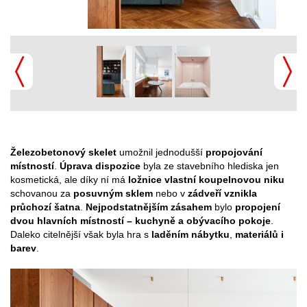
Železobetonový skelet
umožnil jednodušší
propojování
místností
.
Úprava dispozice
byla ze stavebního hlediska jen
kosmetická, ale díky ní má
ložnice vlastní koupelnovou niku
schovanou za
posuvným sklem
nebo v
zádveří vznikla
průchozí šatna
.
Nejpodstatnějším zásahem
bylo
propojení
dvou hlavních místností – kuchyně a obývacího pokoje
.
Daleko citelnější však byla hra s
laděním nábytku
,
materiálů i
barev
.