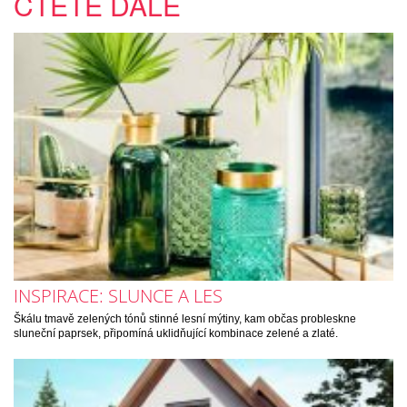
ČTĚTE DÁLE
INSPIRACE: SLUNCE A LES
Škálu tmavě zelených tónů stinné lesní mýtiny, kam občas probleskne
sluneční paprsek, připomíná uklidňující kombinace zelené a zlaté.