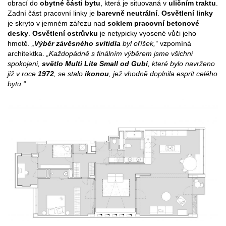
obrací do
obytné části bytu
, která je situovaná v
uličním traktu
.
Zadní část pracovní linky je
barevně neutrální
.
Osvětlení linky
je skryto v jemném zářezu nad
soklem pracovní betonové
desky
.
Osvětlení ostrůvku
je netypicky vyosené vůči jeho
hmotě.
„
Výběr závěsného svítidla
byl oříšek,“
vzpomíná
architektka.
„Každopádně s finálním výběrem jsme všichni
spokojeni,
světlo Multi Lite Small od Gubi
, které bylo navrženo
již v roce
1972
, se stalo
ikonou
, jež vhodně doplnila esprit celého
bytu.“