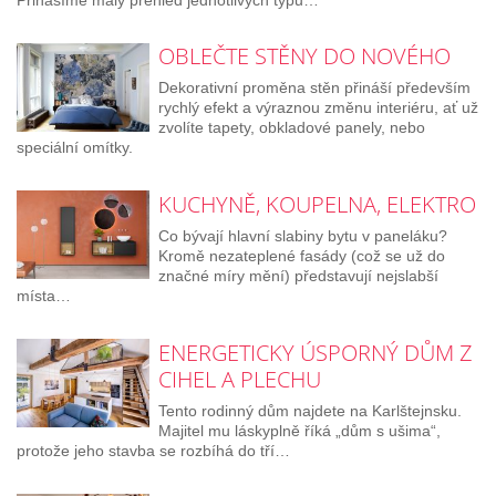
OBLEČTE STĚNY DO NOVÉHO
Dekorativní proměna stěn přináší především
rychlý efekt a výraznou změnu interiéru, ať už
zvolíte tapety, obkladové panely, nebo
speciální omítky.
KUCHYNĚ, KOUPELNA, ELEKTRO
Co bývají hlavní slabiny bytu v paneláku?
Kromě nezateplené fasády (což se už do
značné míry mění) představují nejslabší
místa…
ENERGETICKY ÚSPORNÝ DŮM Z
CIHEL A PLECHU
Tento rodinný dům najdete na Karlštejnsku.
Majitel mu láskyplně říká „dům s ušima“,
protože jeho stavba se rozbíhá do tří…