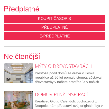
Předplatné
KOUPIT ČASOPIS
PŘEDPLATNÉ
E-PŘEDPLATNÉ
Nejčtenější
MÝTY O DŘEVOSTAVBÁCH
Přestože podíl domů ze dřeva v České
republice už 30 let pomalu stoupá, zůstávají
dřevostavby v našem prostředí a v našich…
DOMOV PLNÝ INSPIRACÍ
Kreativec Giotto Calendoli, pocházející z
Neapole, nám představil svůj originální byt v