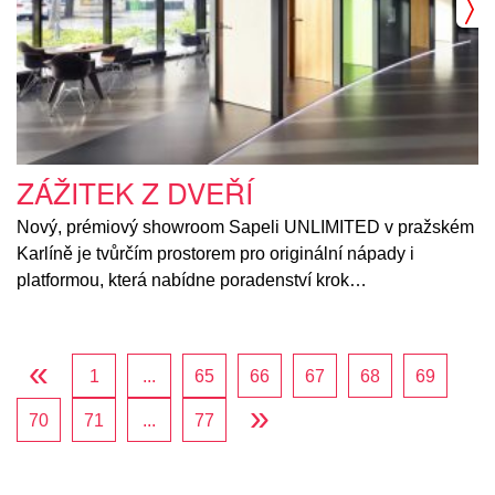
ZÁŽITEK Z DVEŘÍ
Nový, prémiový showroom Sapeli UNLIMITED v pražském
Karlíně je tvůrčím prostorem pro originální nápady i
platformou, která nabídne poradenství krok…
«
1
...
65
66
67
68
69
»
70
71
...
77