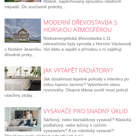
Miláně, napěchovaný spoustou vlastních
nápadů. Do současné podoby…
MODERNÍ DŘEVOSTAVBA S
HORSKOU ATMOSFÉROU
Nízkoenergetická dřevostavba s 11
rekreačními byty vyrostla v Horním Václavově
v Nízkém Jeseníku. Vizi klidu a sepětí s přírodou v ní zajišťují
dřevěné prvky…
JAK VYTÁPĚT RADIÁTORY?
Jak dosáhnout tepelné pohody v interiéru po
celou topnou sezonu? Vytvořením stavu
rovnováhy. Otopná tělesa uvnitř musí pokrýt
všechny ztráty…
VYSAVAČE PRO SNADNÝ ÚKLID
Sáčkový, nebo bezsáčkový vysavač? Klasický
podlahový, nebo tyčový s ručním
vysavačem? A co robotický vysavač?
Přinášíme malý přehled jednotlivých typů…