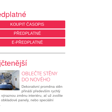
edplatné
KOUPIT ČASOPIS
PŘEDPLATNÉ
E-PŘEDPLATNÉ
čtenější
OBLEČTE STĚNY
DO NOVÉHO
Dekorativní proměna stěn
přináší především rychlý
a výraznou změnu interiéru, ať už zvolíte
, obkladové panely, nebo speciální
.