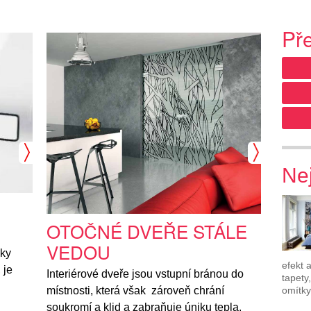
Př
Nej
OTOČNÉ DVEŘE STÁLE
VEDOU
aky
efekt 
 je
Interiérové dveře jsou vstupní bránou do
tapety
omítky
místnosti, která však zároveň chrání
soukromí a klid a zabraňuje úniku tepla.