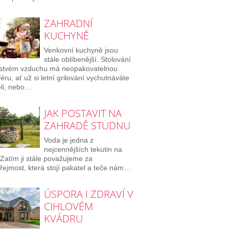
ZAHRADNÍ
KUCHYNĚ
Venkovní kuchyně jsou
stále oblíbenější. Stolování
rstvém vzduchu má neopakovatelnou
éru, ať už si letní grilování vychutnáváte
eli, nebo…
JAK POSTAVIT NA
ZAHRADĚ STUDNU
Voda je jedna z
nejcennějších tekutin na
 Zatím ji stále považujeme za
ejmost, která stojí pakatel a teče nám…
ÚSPORA I ZDRAVÍ V
CIHLOVÉM
KVÁDRU