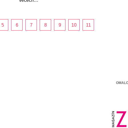
věcech…
5
6
7
8
9
10
11
OMALO