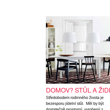
DOMOV? STŮL A ŽID
Středobodem rodinného života je
bezesporu jídelní stůl. Měl by být
dostatečně prostorný, vyrobený z