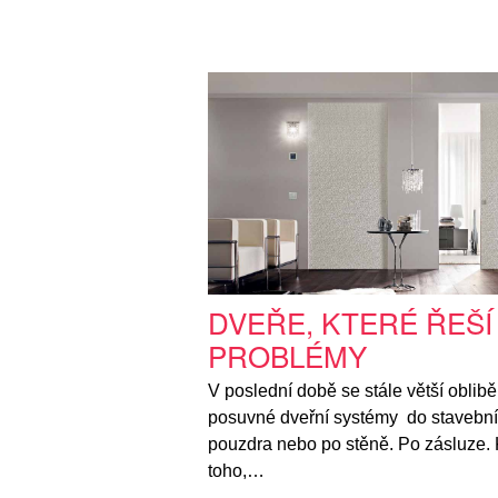
DVEŘE, KTERÉ ŘEŠÍ
PROBLÉMY
V poslední době se stále větší oblibě
posuvné dveřní systémy do stavebn
pouzdra nebo po stěně. Po zásluze.
toho,…