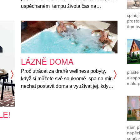
uspěchaném tempu života čas na…
splňuj
prosto
domov
LÁZNĚ DOMA
Proč utrácet za drahé wellness pobyty,
pláště
alespo
když si můžete své soukromé spa na míru
málo p
nechat postavit doma a využívat jej, kdy…
LE!
nám př
napěch
souča