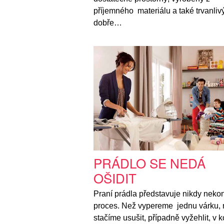
příjemného materiálu a také trvanliv
dobře…
PRÁDLO SE NEDÁ
OŠIDIT
Praní prádla představuje nikdy nekon
proces. Než vypereme jednu várku, n
stačíme usušit, případně vyžehlit, v 