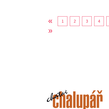
«
1
2
3
4
»