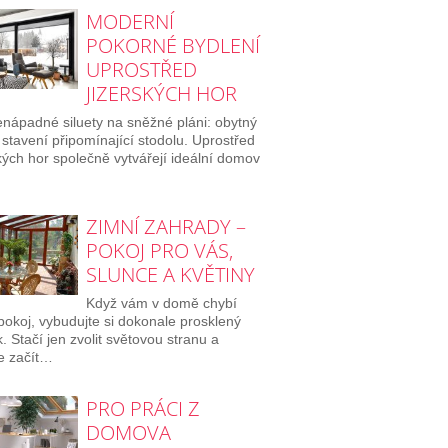
MODERNÍ
POKORNÉ BYDLENÍ
UPROSTŘED
JIZERSKÝCH HOR
nápadné siluety na sněžné pláni: obytný
stavení připomínající stodolu. Uprostřed
kých hor společně vytvářejí ideální domov
ZIMNÍ ZAHRADY –
POKOJ PRO VÁS,
SLUNCE A KVĚTINY
Když vám v domě chybí
pokoj, vybudujte si dokonale prosklený
. Stačí jen zvolit světovou stranu a
e začít…
PRO PRÁCI Z
DOMOVA