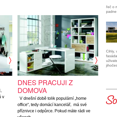
řeč o 
padne 
Cihly,
fasáda
uživat
jihoč
DNES PRACUJI Z
DOMOVA
,
ů v
V dnešní době tolik populární „home
office“, tedy domácí kancelář, má své
příznivce i odpůrce. Pokud máte rádi ve