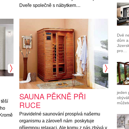
Dveře společně s nábytkem…
Dvě ne
dům a 
Jizers
pro…
jeden 
SAUNA PĚKNĚ PŘI
obývák
 těší
RUCE
můžet
ího
Pravidelné saunování prospívá našemu
 Kromě
organismu a zároveň nám poskytuje
příjemnou relaxaci. Ale komu z nás zbývá v