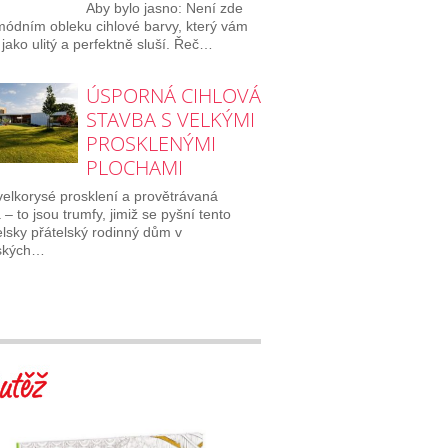
Aby bylo jasno: Není zde
módním obleku cihlové barvy, který vám
jako ulitý a perfektně sluší. Řeč…
ÚSPORNÁ CIHLOVÁ
STAVBA S VELKÝMI
PROSKLENÝMI
PLOCHAMI
 velkorysé prosklení a provětrávaná
 – to jsou trumfy, jimiž se pyšní tento
elsky přátelský rodinný dům v
eských…