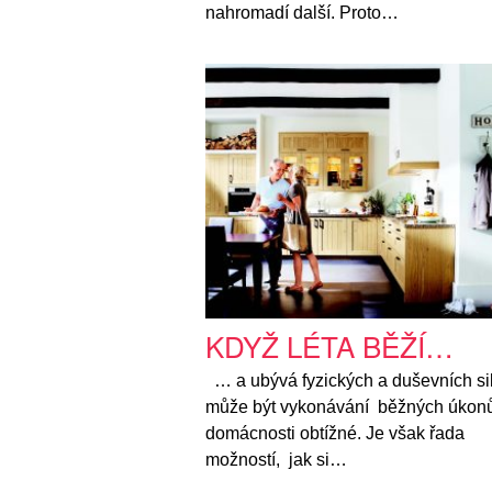
nahromadí další. Proto…
KDYŽ LÉTA BĚŽÍ…
… a ubývá fyzických a duševních sil
může být vykonávání běžných úkon
domácnosti obtížné. Je však řada
možností, jak si…