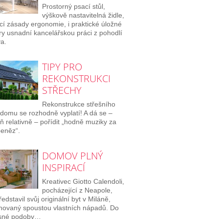
Prostorný psací stůl,
výškově nastavitelná židle,
ící zásady ergonomie, i praktické úložné
ry usnadní kancelářskou práci z pohodlí
a.
TIPY PRO
REKONSTRUKCI
STŘECHY
Rekonstrukce střešního
 domu se rozhodně vyplatí! A dá se –
ň relativně – pořídit „hodně muziky za
eněz“.
DOMOV PLNÝ
INSPIRACÍ
Kreativec Giotto Calendoli,
pocházející z Neapole,
edstavil svůj originální byt v Miláně,
ovaný spoustou vlastních nápadů. Do
sné podoby…