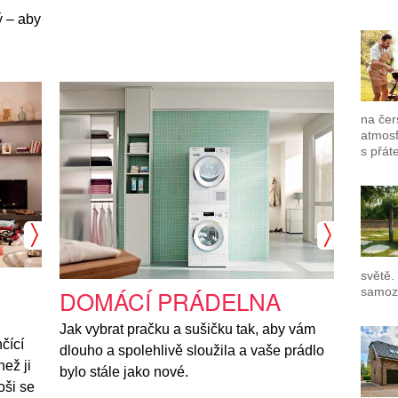
ý – aby
na če
atmosf
s přát
světě.
DOMÁCÍ PRÁDELNA
samozř
Jak vybrat pračku a sušičku tak, aby vám
čící
dlouho a spolehlivě sloužila a vaše prádlo
ež ji
bylo stále jako nové.
koši se