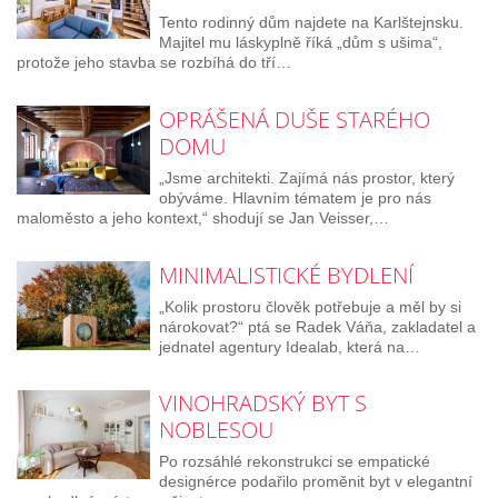
Tento rodinný dům najdete na Karlštejnsku.
Majitel mu láskyplně říká „dům s ušima“,
protože jeho stavba se rozbíhá do tří…
OPRÁŠENÁ DUŠE STARÉHO
DOMU
„Jsme architekti. Zajímá nás prostor, který
obýváme. Hlavním tématem je pro nás
maloměsto a jeho kontext,“ shodují se Jan Veisser,…
MINIMALISTICKÉ BYDLENÍ
„Kolik prostoru člověk potřebuje a měl by si
nárokovat?“ ptá se Radek Váňa, zakladatel a
jednatel agentury Idealab, která na…
VINOHRADSKÝ BYT S
NOBLESOU
Po rozsáhlé rekonstrukci se empatické
designérce podařilo proměnit byt v elegantní