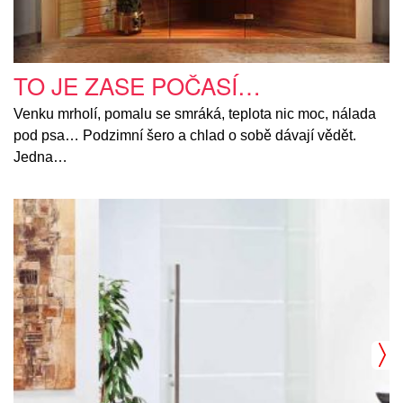
TO JE ZASE POČASÍ…
Venku mrholí, pomalu se smráká, teplota nic moc, nálada
pod psa… Podzimní šero a chlad o sobě dávají vědět.
Jedna…