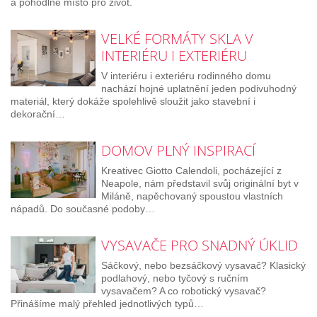
a pohodlné místo pro život.
VELKÉ FORMÁTY SKLA V
INTERIÉRU I EXTERIÉRU
V interiéru i exteriéru rodinného domu
nachází hojné uplatnění jeden podivuhodný
materiál, který dokáže spolehlivě sloužit jako stavební i
dekorační…
DOMOV PLNÝ INSPIRACÍ
Kreativec Giotto Calendoli, pocházející z
Neapole, nám představil svůj originální byt v
Miláně, napěchovaný spoustou vlastních
nápadů. Do současné podoby…
VYSAVAČE PRO SNADNÝ ÚKLID
Sáčkový, nebo bezsáčkový vysavač? Klasický
podlahový, nebo tyčový s ručním
vysavačem? A co robotický vysavač?
Přinášíme malý přehled jednotlivých typů…