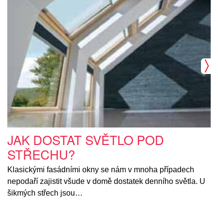
JAK DOSTAT SVĚTLO POD
STŘECHU?
Klasickými fasádními okny se nám v mnoha případech
nepodaří zajistit všude v domě dostatek denního světla. U
šikmých střech jsou…