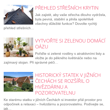
PŘEHLED STŘEŠNÍCH KRYTIN
Jak zajistit, aby vaše střecha dlouho vydržela,
byla pevná, stabilní a plnila spolehlivě
všechny důležité funkce? Dovolte rychlý
přehled střešních…
VYTVOŘTE SI ZELENOU DOMÁCÍ
OÁZU
Pořiďte si zelené rostliny s atraktivními listy a
vložte je do pěkného květináče nebo na
zajímavý stojan. Při správné péči…
HISTORICKÝ STATEK V JIŽNÍCH
ČECHÁCH SE ROZŠÍŘIL O
HVĚZDÁRNU A
POZOROVATELNU
Ke starému statku v jižních Čechách si investor přál prostor pro
odpočinek a relaxaci – hvězdárnu a pozorovatelnu. Podívejte se,
jak…