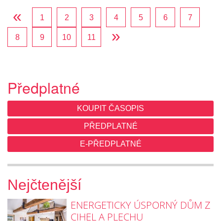
«
1
2
3
4
5
6
7
»
8
9
10
11
Předplatné
KOUPIT ČASOPIS
PŘEDPLATNÉ
E-PŘEDPLATNÉ
Nejčtenější
ENERGETICKY ÚSPORNÝ DŮM Z
CIHEL A PLECHU