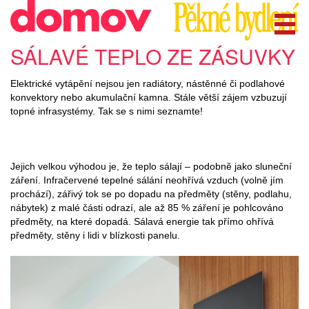
SÁLAVÉ TEPLO ZE ZÁSUVKY
Elektrické vytápění nejsou jen radiátory, nástěnné či podlahové
konvektory nebo akumulační kamna. Stále větší zájem vzbuzují
topné infrasystémy. Tak se s nimi seznamte!
Jejich velkou výhodou je, že teplo sálají – podobně jako sluneční
záření. Infračervené tepelné sálání neohřívá vzduch (volně jím
prochází), zářivý tok se po dopadu na předměty (stěny, podlahu,
nábytek) z malé části odrazí, ale až 85 % záření je pohlcováno
předměty, na které dopadá. Sálavá energie tak přímo ohřívá
předměty, stěny i lidi v blízkosti panelu.