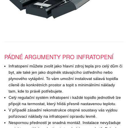
PÁDNÉ ARGUMENTY PRO INFRATOPENÍ
Infratopení můžete zvolit jako hlavní zdroj tepla pro celý dům či
byt, ale také jen jako doplněk stávajícího ústředního nebo
plynového vytápění. To vám umožní instalovat sálavá topidla
cíleně do konkrétních prostor a topit s minimálními náklady
tam, kde to právě potřebujete.
Celý regulační systém infratopení i každé topidlo jednotlivě lze
připojit na termostat, který hlídá přesně nastavenou teplotu.
V případě zásadní rekonstrukce otopné soustavy vás vyjdou
pořizovací náklady na infratopení opravdu levně.
Nespornou předností je snadná montáž. Instalace nevyžaduje