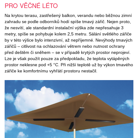
PRO VĚČNÉ LÉTO
Na krytou terasu, zastřešený balkon, verandu nebo běžnou zimní
zahradu se podle odborníků hodí spíše tmavý zářič. Nejen proto,
že nesvítí, ale standardní instalační výška zde nepřesahuje 3
metry, spíše se pohybuje kolem 2,5 metru. Sálání světlého zářiče
by v této výšce bylo intenzivní, až nepříjemné. Nevýhody tmavých
zářičů – citlivost na ochlazování větrem nebo nutnost ochrany
před deštěm či sněhem – se v případě krytých prostor neprojeví.
Lze je však použít pouze za předpokladu, že teplota vytápěných
prostor neklesne pod +5 °C. Při nižší teplotě už by výkon tmavého
zářiče ke komfortnímu vyhřátí prostoru nestačil.