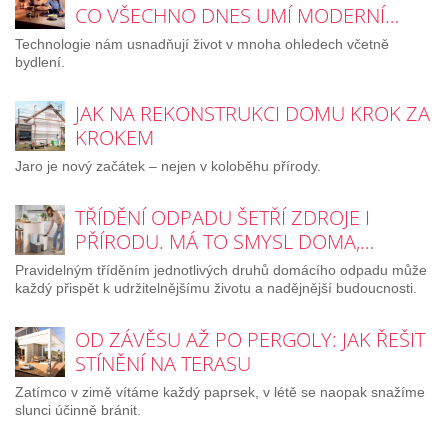
CO VŠECHNO DNES UMÍ MODERNÍ…
Technologie nám usnadňují život v mnoha ohledech včetně
bydlení.
JAK NA REKONSTRUKCI DOMU KROK ZA
KROKEM
Jaro je nový začátek – nejen v koloběhu přírody.
TŘÍDĚNÍ ODPADU ŠETŘÍ ZDROJE I
PŘÍRODU. MÁ TO SMYSL DOMA,…
Pravidelným tříděním jednotlivých druhů domácího odpadu může
každý přispět k udržitelnějšímu životu a nadějnější budoucnosti.
OD ZÁVĚSU AŽ PO PERGOLY: JAK ŘEŠIT
STÍNĚNÍ NA TERASU
Zatímco v zimě vítáme každý paprsek, v létě se naopak snažíme
slunci účinně bránit.