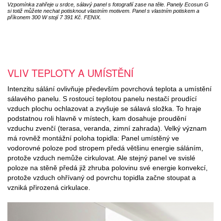
Vzpomínka zahřeje u srdce, sálavý panel s fotografií zase na těle. Panely Ecosun G
si totiž můžete nechat potisknout vlastním motivem. Panel s vlastním potiskem a
příkonem 300 W stojí 7 391 Kč. FENIX.
VLIV TEPLOTY A UMÍSTĚNÍ
Intenzitu sálání ovlivňuje především povrchová teplota a umístění
sálavého panelu. S rostoucí teplotou panelu nestačí proudící
vzduch plochu ochlazovat a zvyšuje se sálavá složka. To hraje
podstatnou roli hlavně v místech, kam dosahuje proudění
vzduchu zvenčí (terasa, veranda, zimní zahrada). Velký význam
má rovněž montážní poloha topidla: Panel umístěný ve
vodorovné poloze pod stropem předá většinu energie sáláním,
protože vzduch nemůže cirkulovat. Ale stejný panel ve svislé
poloze na stěně předá již zhruba polovinu své energie konvekcí,
protože vzduch ohřívaný od povrchu topidla začne stoupat a
vzniká přirozená cirkulace.