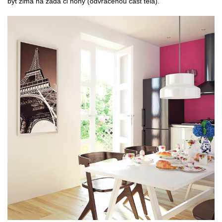
být zima na záda či nohy (odvrácenou část těla).