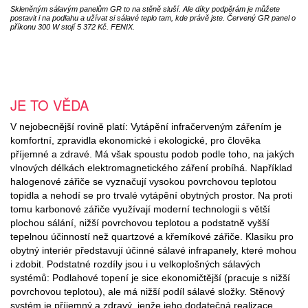
Skleněným sálavým panelům GR to na stěně sluší. Ale díky podpěrám je můžete
postavit i na podlahu a užívat si sálavé teplo tam, kde právě jste. Červený GR panel o
příkonu 300 W stojí 5 372 Kč. FENIX.
JE TO VĚDA
V nejobecnější rovině platí: Vytápění infračerveným zářením je
komfortní, zpravidla ekonomické i ekologické, pro člověka
příjemné a zdravé. Má však spoustu podob podle toho, na jakých
vlnových délkách elektromagnetického záření probíhá. Například
halogenové zářiče se vyznačují vysokou povrchovou teplotou
topidla a nehodí se pro trvalé vytápění obytných prostor. Na proti
tomu karbonové zářiče využívají moderní technologii s větší
plochou sálání, nižší povrchovou teplotou a podstatně vyšší
tepelnou účinností než quartzové a křemíkové zářiče. Klasiku pro
obytný interiér představují účinné sálavé infrapanely, které mohou
i zdobit. Podstatné rozdíly jsou i u velkoplošných sálavých
systémů: Podlahové topení je sice ekonomičtější (pracuje s nižší
povrchovou teplotou), ale má nižší podíl sálavé složky. Stěnový
systém je příjemný a zdravý, jenže jeho dodatečná realizace