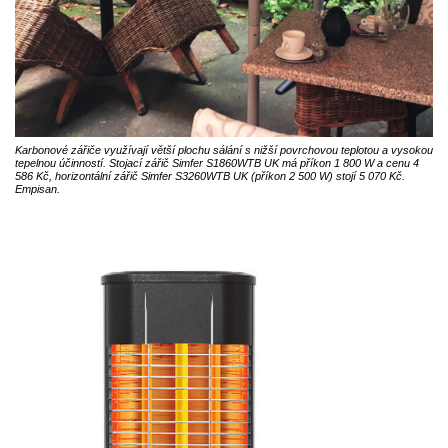
Karbonové zářiče využívají větší plochu sálání s nižší povrchovou teplotou a vysokou
tepelnou účinností. Stojací zářič Simfer S1860WTB UK má příkon 1 800 W a cenu 4
586 Kč, horizontální zářič Simfer S3260WTB UK (příkon 2 500 W) stojí 5 070 Kč.
Empisan.