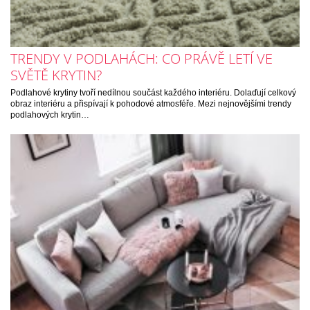
TRENDY V PODLAHÁCH: CO PRÁVĚ LETÍ VE
SVĚTĚ KRYTIN?
Podlahové krytiny tvoří nedílnou součást každého interiéru. Dolaďují celkový
obraz interiéru a přispívají k pohodové atmosféře. Mezi nejnovějšími trendy
podlahových krytin…