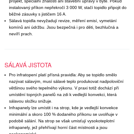
projekt, speciální znalosti ani stavební úpravy v bytě. Pokud
instalovaný příkon nepřekročí 3 000 W, stačí topidlo připojit do
běžné zásuvky s jističem 16 A.
Sálavá topidla nevyžadují revize, měření emisí, vymetání
komínů ani údržbu. Jsou bezpečná i pro děti, bezhlučná a
nevíří prach.
SÁLAVÁ JISTOTA
Pro infratopení platí přísná pravidla: Aby se topidlo smělo
nazývat sálavým, musí sálavé teplo produkovat nadpoloviční
většinou svého tepelného výkonu. V praxi totiž dochází při
umístění topných panelů na zdi k vedlejší konvekci, která
sálavou složku snižuje.
Infrapanely lze umístit i na strop, kde je vedlejší konvekce
minimální a skoro 100 % dodaného příkonu se uvolňuje v
podobě sálání. Na strop se však umisťují vysokoteplotní
infrapanely, jež přehřívají horní část místnosti a jsou
neekonomické.