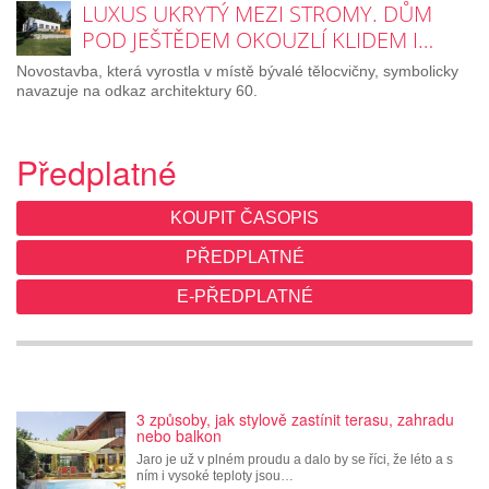
LUXUS UKRYTÝ MEZI STROMY. DŮM
POD JEŠTĚDEM OKOUZLÍ KLIDEM I…
Novostavba, která vyrostla v místě bývalé tělocvičny, symbolicky
navazuje na odkaz architektury 60.
Předplatné
KOUPIT ČASOPIS
PŘEDPLATNÉ
E-PŘEDPLATNÉ
3 způsoby, jak stylově zastínit terasu, zahradu
nebo balkon
Jaro je už v plném proudu a dalo by se říci, že léto a s
ním i vysoké teploty jsou…