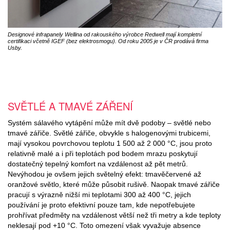
Designové infrapanely Wellina od rakouského výrobce Redwell mají kompletní
certifikaci včetně IGEF (bez elektrosmogu). Od roku 2005 je v ČR prodává firma
Usby.
SVĚTLÉ A TMAVÉ ZÁŘENÍ
Systém sálavého vytápění může mít dvě podoby – světlé nebo
tmavé zářiče. Světlé zářiče, obvykle s halogenovými trubicemi,
mají vysokou povrchovou teplotu 1 500 až 2 000 °C, jsou proto
relativně malé a i při teplotách pod bodem mrazu poskytují
dostatečný tepelný komfort na vzdálenost až pět metrů.
Nevýhodou je ovšem jejich světelný efekt: tmavěčervené až
oranžové světlo, které může působit rušivě. Naopak tmavé zářiče
pracují s výrazně nižší mi teplotami 300 až 400 °C, jejich
používání je proto efektivní pouze tam, kde nepotřebujete
prohřívat předměty na vzdálenost větší než tři metry a kde teploty
neklesají pod +10 °C. Toto omezení však vyvažuje absence