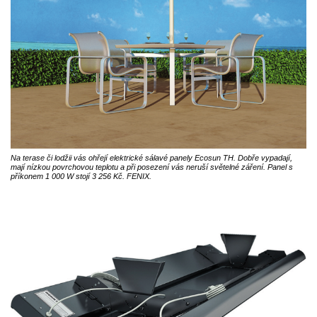
Na terase či lodžii vás ohřejí elektrické sálavé panely Ecosun TH. Dobře vypadají,
mají nízkou povrchovou teplotu a při posezení vás neruší světelné záření. Panel s
příkonem 1 000 W stojí 3 256 Kč. FENIX.