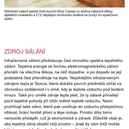
Elektrické sálavé panely francouzské firmy Campa se dvěma sálavými tělesy,
digitálním ovládáním a LCD displejem termostatu dodává na český trh společnost
Sefen.
ZDROJ SÁLÁNÍ
Infračervené záření představuje část vlnového spektra tepelného
sálání. Tepelná energie se formou elektromagnetického záření
přenáší na všechna tělesa, na něž dopadne, a po dopadu se její
podstatná část přeměňuje na teplo. Nejsilnějším infračerveným
zdrojem tepla je Slunce, které dokáže povrch předmětů ohřát na
obrovskou vzdálenost i v zimě, kdy je teplota vzduchu pod bodem
mrazu. Také pro umělé zdroje tepla platí, že ty sálavé přinášejí
pocit tepelné pohody při nižší reálné teplotě vzduchu. Navíc
prohřívají také zdivo, které pak uvolňuje do vzduchu přebytečnou
vlhkost, brání tvorbě plísní a lépe izoluje. Prostor díky tomu
nemusíte přetápět, což je ekonomické a zdravé. Důležité však je,
aby tepelný zdroj obsáhl celý prostor – jinak by vám totiž mohla