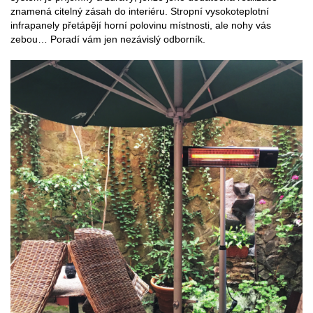
znamená citelný zásah do interiéru. Stropní vysokoteplotní
infrapanely přetápějí horní polovinu místnosti, ale nohy vás
zebou… Poradí vám jen nezávislý odborník.