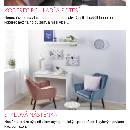
KOBEREC POHLADÍ A POTĚŠÍ
Nenechávejte na zimu podlahu nahou. I chytrý psík si raději lehne na
koberec než na holou zem, a mezi více…
STYLOVÁ NÁSTĚNKA
Nástěnka může být sofistikovaným praktickým předmětem i stylovým prvkem
k oživení stěny.