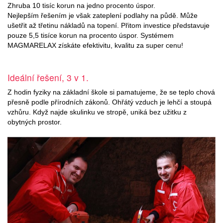
Zhruba 10 tisíc korun na jedno procento úspor.
Nejlepším řešením je však zateplení podlahy na půdě. Může
ušetřit až třetinu nákladů na topení. Přitom investice představuje
pouze 5,5 tisíce korun na procento úspor. Systémem
MAGMARELAX získáte efektivitu, kvalitu za super cenu!
Ideální řešení, 3 v 1.
Z hodin fyziky na základní škole si pamatujeme, že se teplo chová
přesně podle přírodních zákonů. Ohřátý vzduch je lehčí a stoupá
vzhůru. Když najde skulinku ve stropě, uniká bez užitku z
obytných prostor.