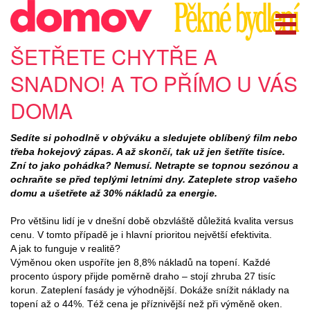
ŠETŘETE CHYTŘE A
SNADNO! A TO PŘÍMO U VÁS
DOMA
Sedíte si pohodlně v obýváku a sledujete oblíbený film nebo
třeba hokejový zápas. A až skončí, tak už jen šetříte tisíce.
Zní to jako pohádka? Nemusí. Netrapte se topnou sezónou a
ochraňte se před teplými letními dny. Zateplete strop vašeho
domu a ušetřete až 30% nákladů za energie.
Pro většinu lidí je v dnešní době obzvláště důležitá kvalita versus
cenu. V tomto případě je i hlavní prioritou největší efektivita.
A jak to funguje v realitě?
Výměnou oken uspoříte jen 8,8% nákladů na topení. Každé
procento úspory přijde poměrně draho – stojí zhruba 27 tisíc
korun. Zateplení fasády je výhodnější. Dokáže snížit náklady na
topení až o 44%. Též cena je příznivější než při výměně oken.