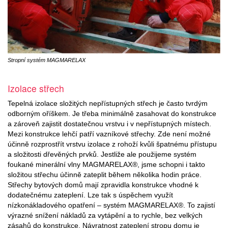
Stropní systém MAGMARELAX
Izolace střech
Tepelná izolace složitých nepřístupných střech je často tvrdým
odborným oříškem. Je třeba minimálně zasahovat do konstrukce
a zároveň zajistit dostatečnou vrstvu i v nepřístupných místech.
Mezi konstrukce lehčí patří vazníkové střechy. Zde není možné
účinně rozprostřít vrstvu izolace z rohoží kvůli špatnému přístupu
a složitosti dřevěných prvků. Jestliže ale použijeme systém
foukané minerální vlny MAGMARELAX®, jsme schopni i takto
složitou střechu účinně zateplit během několika hodin práce.
Střechy bytových domů mají zpravidla konstrukce vhodné k
dodatečnému zateplení. Lze tak s úspěchem využít
nízkonákladového opatření – systém MAGMARELAX®. To zajistí
výrazné snížení nákladů za vytápění a to rychle, bez velkých
zásahů do konstrukce. Návratnost zateplení stropu domu je