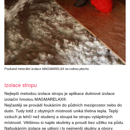
Foukaná minerální izolace MAGMARELAX na volnou plochu
Izolace stropu
Nejlepší metodou izolace stropu je aplikace dutinové izolace
izolační hmotou MAGMARELAX®.
Nejčastěji se provádí foukáním do půdních meziprostor nebo do
dutin. Tudy totiž z obytných místností uniká třetina tepla. Teplý
vzduch je lehčí než studený a stoupá ke stropu vytápěných
místností. Většinou si najde skulinky a proudí bez užitku na půdu.
Nafoukáním izolace se utěsní i ty nejmenší skuliny a otvory.