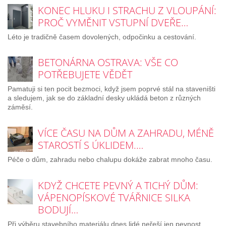
KONEC HLUKU I STRACHU Z VLOUPÁNÍ:
PROČ VYMĚNIT VSTUPNÍ DVEŘE…
Léto je tradičně časem dovolených, odpočinku a cestování.
BETONÁRNA OSTRAVA: VŠE CO
POTŘEBUJETE VĚDĚT
Pamatuji si ten pocit bezmoci, když jsem poprvé stál na staveništi
a sledujem, jak se do základní desky ukládá beton z různých
záměsí.
VÍCE ČASU NA DŮM A ZAHRADU, MÉNĚ
STAROSTÍ S ÚKLIDEM.…
Péče o dům, zahradu nebo chalupu dokáže zabrat mnoho času.
KDYŽ CHCETE PEVNÝ A TICHÝ DŮM:
VÁPENOPÍSKOVÉ TVÁŘNICE SILKA
BODUJÍ…
Při výběru stavebního materiálu dnes lidé neřeší jen pevnost