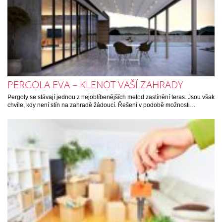
PERGOLA EVA – KLENOT VAŠÍ ZAHRADY
Pergoly se stávají jednou z nejoblíbenějších metod zastínění teras. Jsou však
chvíle, kdy není stín na zahradě žádoucí. Řešení v podobě možnosti…