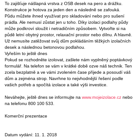
To zajišťuje nášlapná vrstva z OSB desek na pero a drážku.
Konstrukce je hotova za jeden den a následně se zafouká.
Půdu můžete ihned využívat pro skladování nebo pro sušení
prádla. Ale nemusí zůstat jen u toho. Díky izolaci podlahy půdy
může podkroví sloužit i netradičním způsobem. Vytvořte si na
půdě letní obytný prostor, relaxační prostor nebo dílnu. A hlavně.
Už nemusíte zatěžovat svůj dům pokládáním těžkých izolačních
desek a následnou betonovou podlahou.
Vyřeším to ještě dnes
Pokud se rozhodněte izolovat, zašlete nám vyplněný poptávkový
formulář. Na telefon se vám v krátké době ozve náš technik. Ten
zcela bezplatně a ve vámi zvoleném čase přijede a posoudí váš
dům a zejména strop. Navrhne to nejvhodnější řešení podle
vašich potřeb a spočítá izolace a také výši investice.
Neváhejte, ještě dnes se informujte na
www.mojeizolace.cz
nebo
na telefonu 800 100 533.
Komerční prezentace
Datum vydání: 11. 1. 2018