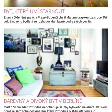
BYT, KTERÝ UMÍ STÁRNOUT
Známý Skleněný palác v Praze-Bubenči chytil Martinu drápkem za srdce. Při
volbě nového bydlení se rozhodovala hlavně podle svých pocitů,…
BAREVNÝ A DIVOKÝ BYT V BERLÍNĚ
Martin Schmieder rozhodně nepotřebuje služby bytového návrháře. Ve svém
domě je sám sobě designérem, který rozhoduje o stylu interiéru. Co…