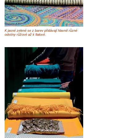
K jasné zelené se z barev přidávají hlavně různé
odstíny růžové až k fialové.