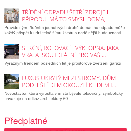
TŘÍDĚNÍ ODPADU ŠETŘÍ ZDROJE I
PŘÍRODU. MÁ TO SMYSL DOMA,…
Pravidelným tříděním jednotlivých druhů domácího odpadu může
každý přispět k udržitelnějšímu životu a nadějnější budoucnosti.
SEKČNÍ, ROLOVACÍ I VÝKLOPNÁ: JAKÁ
VRATA JSOU IDEÁLNÍ PRO VAŠI…
Výrazným trendem posledních let je prostorové zvětšení garáží.
LUXUS UKRYTÝ MEZI STROMY. DŮM
POD JEŠTĚDEM OKOUZLÍ KLIDEM I…
Novostavba, která vyrostla v místě bývalé tělocvičny, symbolicky
navazuje na odkaz architektury 60.
Předplatné