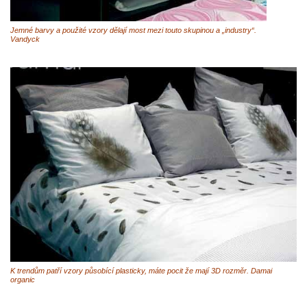
Jemné barvy a použité vzory dělají most mezi touto skupinou a „industry“.
Vandyck
K trendům patří vzory působící plasticky, máte pocit že mají 3D rozměr. Damai
organic