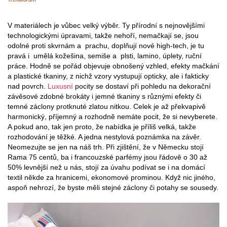
V materiálech je vůbec velký výběr. Ty přírodní s nejnovějšími
technologickými úpravami, takže nehoří, nemačkají se, jsou
odolné proti skvrnám a prachu, doplňují nové high-tech, je tu
pravá i umělá kožešina, semiše a plsti, lamino, úplety, ruční
práce. Hodně se pořád objevuje obnošený vzhled, efekty mačkání
a plastické tkaniny, z nichž vzory vystupují opticky, ale i fakticky
nad povrch.
Luxusní
pocity se dostaví při pohledu na dekorační
závěsové zdobné brokáty i jemné tkaniny s různými efekty či
temné záclony protknuté zlatou nitkou. Celek je až překvapivě
harmonický, příjemný a rozhodně nemáte pocit, že si nevyberete.
A pokud ano, tak jen proto, že nabídka je příliš velká, takže
rozhodování je těžké. A jedna nestylová poznámka na závěr.
Neomezujte se jen na náš trh. Při zjištění, že v Německu stojí
Rama 75 centů, ba i francouzské parfémy jsou řádově o 30 až
50% levnější než u nás, stojí za úvahu podívat se i na domácí
textil někde za hranicemi, ekonomové prominou. Když nic jiného,
aspoň nehrozí, že byste měli stejné záclony či potahy se sousedy.