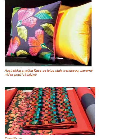
Australská značka Kass se letos stala trendovou, barevný
nářez používá běžně.
Trendfórum