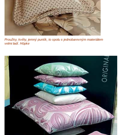
Proužky, květy, jemný puntík, to spolu s jednobarevným materiálem
velmi ladí. Höpke