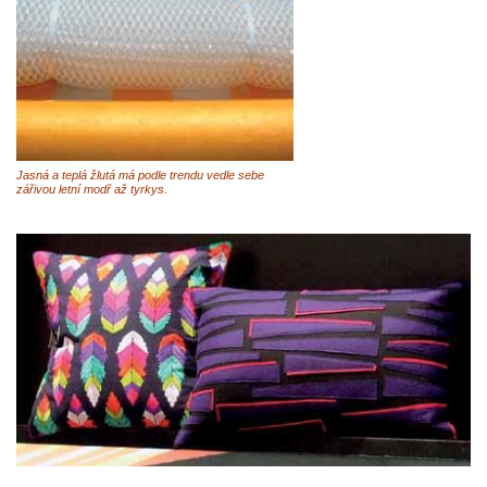
Jasná a teplá žlutá má podle trendu vedle sebe
zářivou letní modř až tyrkys.