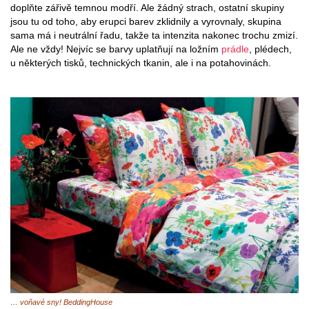
doplňte zářivě temnou modří. Ale žádný strach, ostatní skupiny
jsou tu od toho, aby erupci barev zklidnily a vyrovnaly, skupina
sama má i neutrální řadu, takže ta intenzita nakonec trochu zmizí.
Ale ne vždy! Nejvíc se barvy uplatňují na ložním
prádle
, plédech,
u některých tisků, technických tkanin, ale i na potahovinách.
… voňavé sny! BeddingHouse