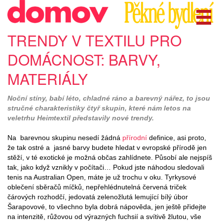
TRENDY V TEXTILU PRO
DOMÁCNOST: BARVY,
MATERIÁLY
Noční stíny, babí léto, chladné ráno a barevný nářez, to jsou
stručné charakteristiky čtyř skupin, které nám letos na
veletrhu Heimtextil představily nové trendy.
Na barevnou skupinu nesedí žádná
přírodní
definice, asi proto,
že tak ostré a jasné barvy budete hledat v evropské přírodě jen
stěží, v té exotické je možná občas zahlídnete. Působí ale nejspíš
tak, jako když vznikly v počítači… Pokud jste náhodou sledovali
tenis na Australian Open, máte je už trochu v oku. Tyrkysové
oblečení sběračů míčků, nepřehlédnutelná červená triček
čárových rozhodčí, jedovatá zelenožlutá lemující bílý úbor
Šarapovové, to všechno byla dobrá nápověda, jen ještě přidejte
na intenzitě, růžovou od výrazných fuchsií a svítivě žlutou, vše