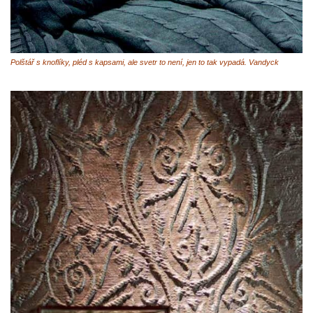
Polštář s knoflíky, pléd s kapsami, ale svetr to není, jen to tak vypadá. Vandyck