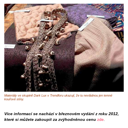
Materiály ve skupině Dark Lux v Trendforu ukazují, že tu nevládnou jen temné
kouřové stíny.
Více informací se nachází v březnovém vydání z roku 2012,
které si můžete zakoupit za zvýhodněnou cenu
zde
.