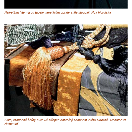
Největším hitem jsou tapety, tapetářům obraty stále stoupají. Nya Nordiska
Zlato, kroucené šňůry a lesklé střapce dotvářejí zdobnost v této skupině. Trendforum
Heimtextil