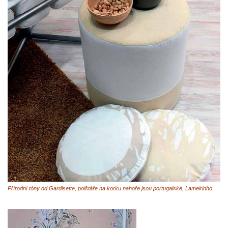
Přírodní tóny od Gardisette, polštáře na korku nahoře jsou portugalské, Lameirinho.