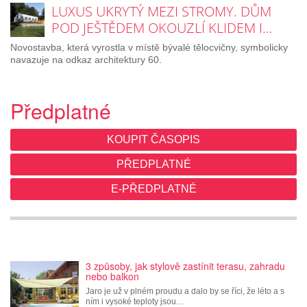
LUXUS UKRYTÝ MEZI STROMY. DŮM
POD JEŠTĚDEM OKOUZLÍ KLIDEM I…
Novostavba, která vyrostla v místě bývalé tělocvičny, symbolicky
navazuje na odkaz architektury 60.
Předplatné
KOUPIT ČASOPIS
PŘEDPLATNÉ
E-PŘEDPLATNÉ
3 způsoby, jak stylově zastínit terasu, zahradu
nebo balkon
Jaro je už v plném proudu a dalo by se říci, že léto a s
ním i vysoké teploty jsou…