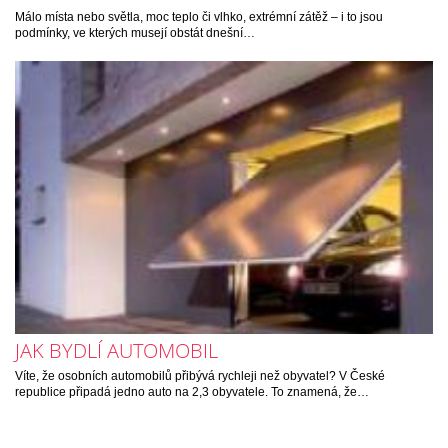
Málo místa nebo světla, moc teplo či vlhko, extrémní zátěž – i to jsou
podmínky, ve kterých musejí obstát dnešní…
JAK BYDLÍ AUTOMOBIL
Víte, že osobních automobilů přibývá rychleji než obyvatel? V České
republice připadá jedno auto na 2,3 obyvatele. To znamená, že…