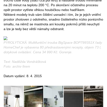
trochu čisté vody (stačí cca půl litru) a nastavte troubu minimálně
na 20 minut na teplotu 200 °C. Po skončení očistného procesu
opět prostor vytřete vlhkou houbičkou nebo hadříkem.
Některé modely trub vám čištění usnadní i tím, že je jejich vnitřní
prostor zhotoven z odolného, snadno čistitelného nízko porézního
smaltu, na němž se mastnota ani kousky pokrmů příliš neuchytí
a lze je tedy bez větší námahy odstranit.
PYROLYTICKÁ. Multifunkční trouba BigSpace BOP799S51X řady
HomeChef je vybavena 80 přednastavenými recepty, objem 73 l,
dotykové ovládání. Cena 34 990 Kč. Gorenje.
Text: Naděžda Vondrášková
Foto: archiv firem
Datum vydání: 8. 4. 2015