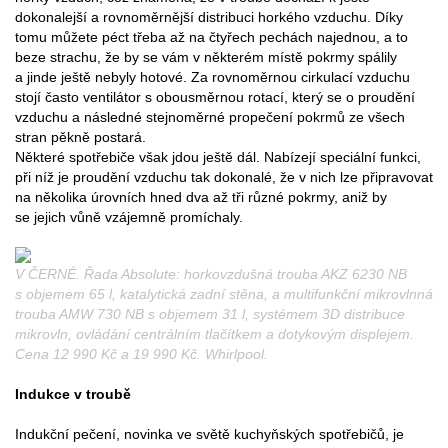
dokonalejší a rovnoměrnější distribuci horkého vzduchu. Díky
tomu můžete péct třeba až na čtyřech pechách najednou, a to
beze strachu, že by se vám v některém místě pokrmy spálily
a jinde ještě nebyly hotové. Za rovnoměrnou cirkulací vzduchu
stojí často ventilátor s obousměrnou rotací, který se o proudění
vzduchu a následné stejnoměrné propečení pokrmů ze všech
stran pěkně postará.
Některé spotřebiče však jdou ještě dál. Nabízejí speciální funkci,
při níž je proudění vzduchu tak dokonalé, že v nich lze připravovat
na několika úrovních hned dva až tři různé pokrmy, aniž by
se jejich vůně vzájemně promíchaly.
V ČERNÉ. Řada Absolute: horkovzdušná trouba AKZ 6230 NB
s objemem 65 l, katalytická zadní stěna, a multifunkční mikrovlnná
trouba AMW 730 NB s objemem 31 l, systémem 3D distribuce
mikrovln, ovládání centrálním tlačítkem a dotykovým displejem.
Cena 12 990 Kč a 19 990 Kč. Whirlpool.
Indukce v troubě
Indukční pečení, novinka ve světě kuchyňských spotřebičů, je