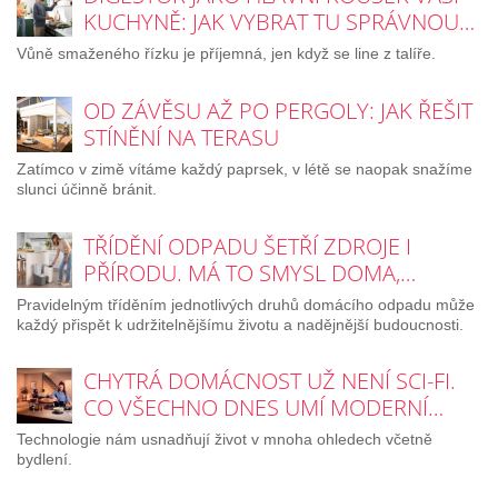
KUCHYNĚ: JAK VYBRAT TU SPRÁVNOU…
Vůně smaženého řízku je příjemná, jen když se line z talíře.
OD ZÁVĚSU AŽ PO PERGOLY: JAK ŘEŠIT
STÍNĚNÍ NA TERASU
Zatímco v zimě vítáme každý paprsek, v létě se naopak snažíme
slunci účinně bránit.
TŘÍDĚNÍ ODPADU ŠETŘÍ ZDROJE I
PŘÍRODU. MÁ TO SMYSL DOMA,…
Pravidelným tříděním jednotlivých druhů domácího odpadu může
každý přispět k udržitelnějšímu životu a nadějnější budoucnosti.
CHYTRÁ DOMÁCNOST UŽ NENÍ SCI-FI.
CO VŠECHNO DNES UMÍ MODERNÍ…
Technologie nám usnadňují život v mnoha ohledech včetně
bydlení.