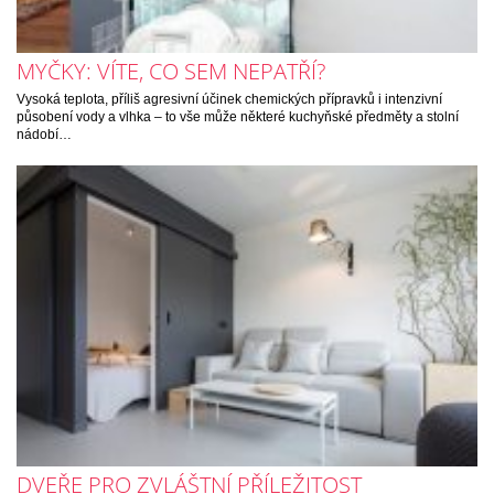
MYČKY: VÍTE, CO SEM NEPATŘÍ?
Vysoká teplota, příliš agresivní účinek chemických přípravků i intenzivní
působení vody a vlhka – to vše může některé kuchyňské předměty a stolní
nádobí…
DVEŘE PRO ZVLÁŠTNÍ PŘÍLEŽITOST