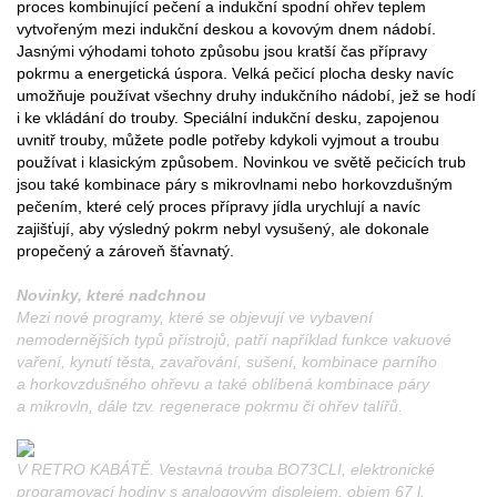
proces kombinující pečení a indukční spodní ohřev teplem
vytvořeným mezi indukční deskou a kovovým dnem nádobí.
Jasnými výhodami tohoto způsobu jsou kratší čas přípravy
pokrmu a energetická úspora. Velká pečicí plocha desky navíc
umožňuje používat všechny druhy indukčního nádobí, jež se hodí
i ke vkládání do trouby. Speciální indukční desku, zapojenou
uvnitř trouby, můžete podle potřeby kdykoli vyjmout a troubu
používat i klasickým způsobem. Novinkou ve světě pečicích trub
jsou také kombinace páry s mikrovlnami nebo horkovzdušným
pečením, které celý proces přípravy jídla urychlují a navíc
zajišťují, aby výsledný pokrm nebyl vysušený, ale dokonale
propečený a zároveň šťavnatý.
Novinky, které nadchnou
Mezi nové programy, které se objevují ve vybavení
nemodernějších typů přístrojů, patří například funkce vakuové
vaření, kynutí těsta, zavařování, sušení, kombinace parního
a horkovzdušného ohřevu a také oblíbená kombinace páry
a mikrovln, dále tzv. regenerace pokrmu či ohřev talířů.
V RETRO KABÁTĚ. Vestavná trouba BO73CLI, elektronické
programovací hodiny s analogovým displejem, objem 67 l,