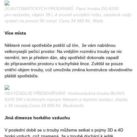
20 AUTOMATICKÝCH PROGRAMŮ. Parní trouba DG 6200
pro vestavbu, objem 38 l, 4 úrovně umístění roštu, zásobník vody
vystačí na provoz 90 minut. Cena 34 990 Kč. Miele.
Více místa
Některé nové spotřebiče potěší už tím, že vám nabídnou
velkorysejší pečicí prostor. Na vnějším rozměru trouby se nic
nemění, ten je předem dán, aby spotřebič dokonale zapadl
do připraveného prostoru v kuchyňské lince. Zvětšil se pouze
vnitřní objem trouby, což umožnila změna konstrukce obvodového
pláště spotřebiče.
NEVYŽADUJE PŘEDEHŘÍVÁNÍ. Horkovzdušná trouba BLVMS
8100 SW s kruhovým topným tělesem a teplotní sondou, displej
s 30 recepty.Cena 18 990 Kč. Bauknecht.
Jiná dimenze horkého vzduchu
V poslední době se u trouby můžeme setkat s pojmy 3D a 4D
horký vzduch, což znamená, že v troubě dochází k ještě