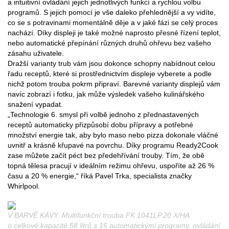
a intuitivní ovládání jejich jednotlivých funkcí a rychlou volbu
programů. S jejich pomocí je vše daleko přehlednější a vy vidíte,
co se s potravinami momentálně děje a v jaké fázi se celý proces
nachází. Díky displeji je také možné naprosto přesné řízení teplot,
nebo automatické přepínání různých druhů ohřevu bez vašeho
zásahu uživatele.
Dražší varianty trub vám jsou dokonce schopny nabídnout celou
řadu receptů, které si prostřednictvím displeje vyberete a podle
nichž potom trouba pokrm připraví. Barevné varianty displejů vám
navíc zobrazí i fotku, jak může výsledek vašeho kulinářského
snažení vypadat.
„Technologie 6. smysl při volbě jednoho z přednastavených
receptů automaticky přizpůsobí dobu přípravy a potřebné
množství energie tak, aby bylo maso nebo pizza dokonale vláčné
uvnitř a krásně křupavé na povrchu. Díky programu Ready2Cook
zase můžete začít péct bez předehřívání trouby. Tím, že obě
topná tělesa pracují v ideálním režimu ohřevu, uspoříte až 26 %
času a 20 % energie,“ říká Pavel Trka, specialista značky
Whirlpool.
V BARVĚ KÁVY. Multifunkční trouba FK 1041LP.20 X/HA
o celkové kapacitě 58 litrů s 16 automatickými programy, ovládání