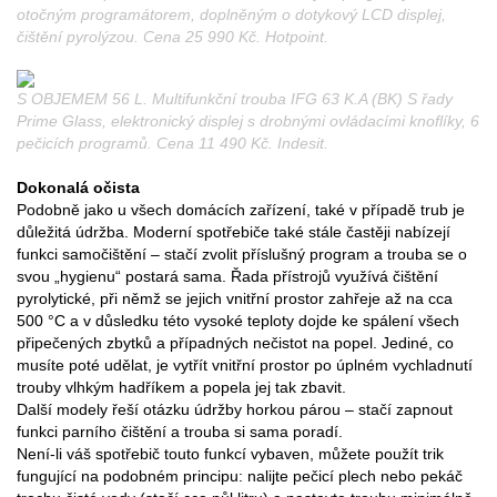
otočným programátorem, doplněným o dotykový LCD displej,
čištění pyrolýzou. Cena 25 990 Kč. Hotpoint.
S OBJEMEM 56 L. Multifunkční trouba IFG 63 K.A (BK) S řady
Prime Glass, elektronický displej s drobnými ovládacími knoflíky, 6
pečicích programů. Cena 11 490 Kč. Indesit.
Dokonalá očista
Podobně jako u všech domácích zařízení, také v případě trub je
důležitá údržba. Moderní spotřebiče také stále častěji nabízejí
funkci samočištění – stačí zvolit příslušný program a trouba se o
svou „hygienu“ postará sama. Řada přístrojů využívá čištění
pyrolytické, při němž se jejich vnitřní prostor zahřeje až na cca
500 °C a v důsledku této vysoké teploty dojde ke spálení všech
připečených zbytků a případných nečistot na popel. Jediné, co
musíte poté udělat, je vytřít vnitřní prostor po úplném vychladnutí
trouby vlhkým hadříkem a popela jej tak zbavit.
Další modely řeší otázku údržby horkou párou – stačí zapnout
funkci parního čištění a trouba si sama poradí.
Není-li váš spotřebič touto funkcí vybaven, můžete použít trik
fungující na podobném principu: nalijte pečicí plech nebo pekáč