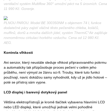
ventilační systém Multiflow 360° umožní péct na 5 úrovních. Cena
11 990 Kč. Gorenje.
PLNOU PAROU. Model BE 300350NM s objemem 74 l, funkce
dodatečné páry zajistí vláčné těsto pečeného chleba, koláčů,
muffinů, dortů a mnoha dalších jídel, systém ThermiC°Air zajišťuje
rovnoměrnou cirkulaci horkého vzduchu. Cena od 12 980 Kč.
AEG.
Kontrola vlhkosti
Ani senzor, který neustále sleduje vlhkost připravovaného pokrmu
a automaticky tak přizpůsobuje proces pečení v celém jeho
průběhu, není výmysl ze žánru sci-fi. Trouby, které tuto funkci
používají, navíc dokážou samy vyhodnotit, kdy už je jídlo hotové –
poté se přístroj sám vypne.
LCD displej i barevný dotykový panel
Většina elektropřístrojů je kromě tlačítek vybavena hlavními LCD
nebo LED displeji, které umožňují jednak velmi pohodlné