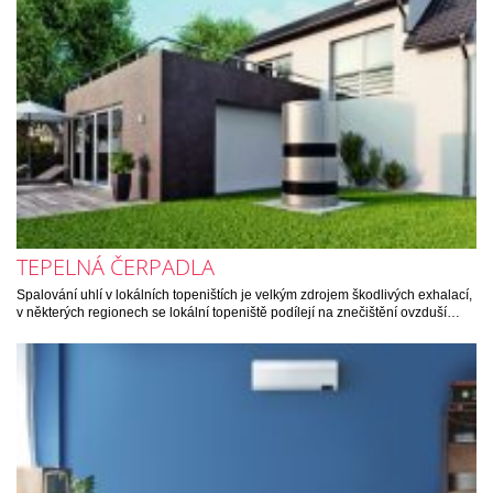
TEPELNÁ ČERPADLA
Spalování uhlí v lokálních topeništích je velkým zdrojem škodlivých exhalací,
v některých regionech se lokální topeniště podílejí na znečištění ovzduší…