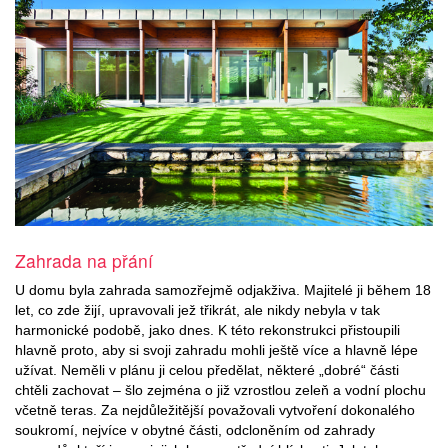
Zahrada na přání
U domu byla zahrada samozřejmě odjakživa. Majitelé ji během 18
let, co zde žijí, upravovali jež třikrát, ale nikdy nebyla v tak
harmonické podobě, jako dnes. K této rekonstrukci přistoupili
hlavně proto, aby si svoji zahradu mohli ještě více a hlavně lépe
užívat. Neměli v plánu ji celou předělat, některé „dobré“ části
chtěli zachovat – šlo zejména o již vzrostlou zeleň a vodní plochu
včetně teras. Za nejdůležitější považovali vytvoření dokonalého
soukromí, nejvíce v obytné části, odcloněním od zahrady