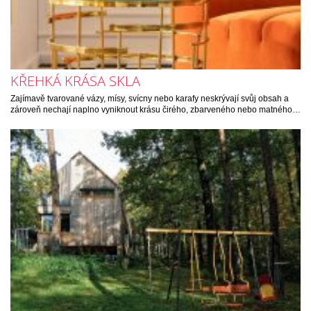
KŘEHKÁ KRÁSA SKLA
Zajímavě tvarované vázy, mísy, svícny nebo karafy neskrývají svůj obsah a
zároveň nechají naplno vyniknout krásu čirého, zbarveného nebo matného…