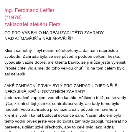
Ing. Ferdinand Leffler
(*1978)
zakladatel ateliéru Flera
CO PRO VÁS BYLO NA REALIZACI TÉTO ZAHRADY
NEJZAJÍMAVĚJŠÍ a NEJLÁKAVĚJŠÍ?
Klient samotný – byl nesmírně otevřený a dal nám naprostou
svobodu. Zahrada byla ve své původní podobě celkem hezká,
vypadala vážně dobře, ale klienta bavilo, že ji může ještě vylepšit.
Prostě chtěl víc a měl do toho velkou chuť. To na tom celém bylo
asi nejlepší.
JAKÉ ZAHRADNÍ PRVKY BYLY PRO ZAHRADU OJEDINĚLÉ
NEBO JINÉ, NEŽ U OSTATNÍCH ZAHRAD?
Jednoznačně zapojení vodního kanálu. Většinou totiž, co se vody
týče, klienti chtějí jezírko, centralizaci vody, ale tady tomu bylo
naopak. Voda zahradou procházela už v původním návrhu a
klient si vodní kanál budoval dokonce sám. Naším úkolem bylo
tento vodní prvek ještě více do života zahrady zapojit, rozehrát ho
barevně, udělat úzké přechody, aby to celé bylo jako jedna