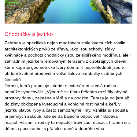
Chodníčky a jezírko
Zahrada je specifická nejen množstvím stále kvetoucích rostlin,
architektonických prvků ze dřeva, jako jsou schody, zídky,
květináče a pochozí chodníčky (jsou ze sibiřského modřínu), ale i
zahradním jezírkem lemovaným terasami z cizokrajných dřevin,
které kopírují geometrické tvary domu. K nepřehlédnutí jsou v
období kvetení především velké fialové bambulky ozdobných
česneků.
Terasu, která propojuje interiér s exteriérem si celá rodina
nemůže vynachválit. „Výborně se tímto řešením rozšířily obytné
prostory domu, zejména v létě a na podzim. Terasa je od jara až
do zimy obklopena kvetoucími a vonícími rostlinami a keři, v
jezírku plavou ryby a často samozřejmě i my. Vznikla tu spousta
příjemných zákoutí, kde se dá báječně odpočívat,“ dodává
majitel. Všichni z rodiny tu nejraději tráví čas relaxací, hraním si s
dětmi a posezeními s přáteli u ohně a dobrého vína.