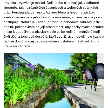
trávníku,“ vysvětluje majitel. Delší dobu sledovali jak v odborné
literatuře, tak nejrůznějších časopisech a webových stránkách
práci Ferdinanda Lefflera z Ateliéru Flera a hned na začátku
svého hledání se s jeho filosofií a myšlením, s nimiž ke své práci
přistupuje, ztotožnili. Zadání přírodní a pohodové zahrady ještě
doplnili požadavkem na její prostornost, aby poskytovala dostatek
místa k odpočinku a aktivitám celé velké rodině – manželé mají
čtyři děti, z toho dvě dospělé, kteří zde již sice nebydlí, ale často a
rádi se domů vracejí, aby společně s ostatními trávili volné dny
právě na zahradě.