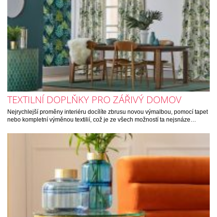
TEXTILNÍ DOPLŇKY PRO ZÁŘIVÝ DOMOV
Nejrychlejší proměny interiéru docílíte zbrusu novou výmalbou, pomocí tapet
nebo kompletní výměnou textilií, což je ze všech možností ta nejsnáze…