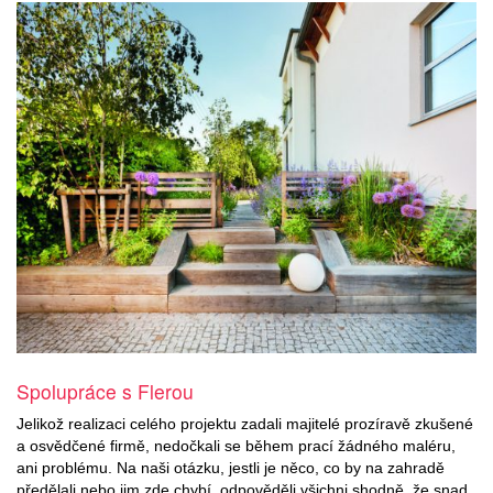
Spolupráce s Flerou
Jelikož realizaci celého projektu zadali majitelé prozíravě zkušené
a osvědčené firmě, nedočkali se během prací žádného maléru,
ani problému. Na naši otázku, jestli je něco, co by na zahradě
předělali nebo jim zde chybí, odpověděli všichni shodně, že snad