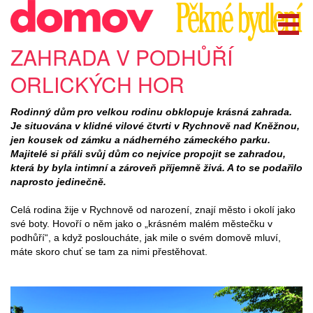
ZAHRADA V PODHŮŘÍ
ORLICKÝCH HOR
Rodinný dům pro velkou rodinu obklopuje krásná zahrada.
Je situována v klidné vilové čtvrti v Rychnově nad Kněžnou,
jen kousek od zámku a nádherného zámeckého parku.
Majitelé si přáli svůj dům co nejvíce propojit se zahradou,
která by byla intimní a zároveň příjemně živá. A to se podařilo
naprosto jedinečně.
Celá rodina žije v Rychnově od narození, znají město i okolí jako
své boty. Hovoří o něm jako o „krásném malém městečku v
podhůří“, a když posloucháte, jak mile o svém domově mluví,
máte skoro chuť se tam za nimi přestěhovat.