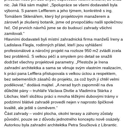
nic. Jak říká sám majitel: „Spolupráce se všemi dodavateli byla
výborná. S panem Lefflerem a jeho týmem, konkrétně s ing.
Tomášem Sklenářem, který byl projektovým manažerem a
zároveň je zkušený botanik, jsme od prvopočátku našli společnou
řeč. Od prvních návrhů jsme se do budoucí zahrady všichni
zamilovali.“
Hlavními dodavateli byli místní zahradnická firma manželů Ireny a
Ladislava Flegla, rodinných přátel, kteří jsou vyhlášení
profesionálové a náročný projekt na rozloze 950 m2 zvládli zcela
bez problémů. S velkou péčí a smyslem pro detail se snažili
dodržet všechny projektové parametry. „Přestože je Irena
zahradní architektka a sama se věnuje svým vlastním realizacím,
k práci pana Lefflera přistupovala s velkou úctou a respektem,
bez sebemenších zásahů do projektu, za což bych jí chtěl velmi
poděkovat,“ dodává majitel. „A nerad bych zapomněl na dva
důležité pány – truhláře Václava Diviše a Vladimíra Stárka z
Libchav, kteří složitou práci s mnoha těžkými dubovými trámy v
podzimní blátivé zahradě provedli nejen v naprosto špičkové
kvalitě, ale ještě s úsměvem.“
Část zahrady – vodní plocha, okolní terasy a záhony zůstaly
původní, pouze se z důvodu jednotného konceptu nově osázely.
Autorkou byla zahradní architektka Petra Součková z Librantic.