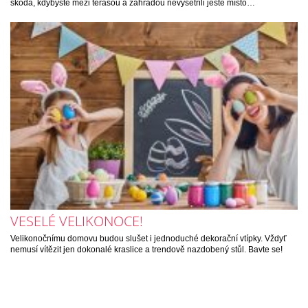
škoda, kdybyste mezi terasou a zahradou nevyšetřili ještě místo…
VESELÉ VELIKONOCE!
Velikonočnímu domovu budou slušet i jednoduché dekorační vtípky. Vždyť
nemusí vítězit jen dokonalé kraslice a trendově nazdobený stůl. Bavte se!