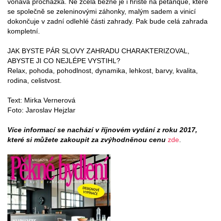
voňavá procházka. Ne zcela běžné je i hřiště na petanque, které
se společně se zeleninovými záhonky, malým sadem a vinicí
dokončuje v zadní odlehlé části zahrady. Pak bude celá zahrada
kompletní.
JAK BYSTE PÁR SLOVY ZAHRADU CHARAKTERIZOVAL,
ABYSTE JI CO NEJLÉPE VYSTIHL?
Relax, pohoda, pohodlnost, dynamika, lehkost, barvy, kvalita,
rodina, celistvost.
Text: Mirka Vernerová
Foto: Jaroslav Hejzlar
Více informací se nachází v říjnovém vydání z roku 2017,
které si můžete zakoupit za zvýhodněnou cenu
zde
.