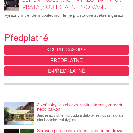
VRATA JSOU IDEÁLNÍ PRO VAŠI…
Výrazným trendem posledních let je prostorové zvětšení garáží.
Předplatné
KOUPIT ČASOPIS
PŘEDPLATNÉ
E-PŘEDPLATNÉ
3 způsoby, jak stylově zastínit terasu, zahradu
nebo balkon
Jaro je už v plném proudu a dalo by se říci, že léto a s
ním i vysoké teploty jsou…
Správná péče uchová krásu přírodního dřeva