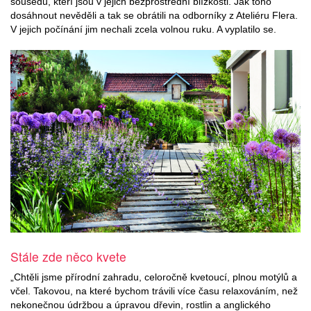
sousedů, kteří jsou v jejich bezprostřední blízkosti. Jak toho
dosáhnout nevěděli a tak se obrátili na odborníky z Ateliéru Flera.
V jejich počínání jim nechali zcela volnou ruku. A vyplatilo se.
Stále zde něco kvete
„Chtěli jsme přírodní zahradu, celoročně kvetoucí, plnou motýlů a
včel. Takovou, na které bychom trávili více času relaxováním, než
nekonečnou údržbou a úpravou dřevin, rostlin a anglického