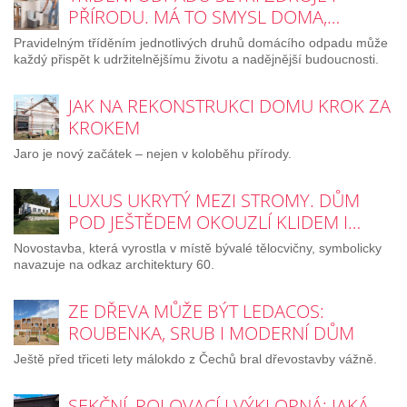
PŘÍRODU. MÁ TO SMYSL DOMA,…
Pravidelným tříděním jednotlivých druhů domácího odpadu může
každý přispět k udržitelnějšímu životu a nadějnější budoucnosti.
JAK NA REKONSTRUKCI DOMU KROK ZA
KROKEM
Jaro je nový začátek – nejen v koloběhu přírody.
LUXUS UKRYTÝ MEZI STROMY. DŮM
POD JEŠTĚDEM OKOUZLÍ KLIDEM I…
Novostavba, která vyrostla v místě bývalé tělocvičny, symbolicky
navazuje na odkaz architektury 60.
ZE DŘEVA MŮŽE BÝT LEDACOS:
ROUBENKA, SRUB I MODERNÍ DŮM
Ještě před třiceti lety málokdo z Čechů bral dřevostavby vážně.
SEKČNÍ, ROLOVACÍ I VÝKLOPNÁ: JAKÁ