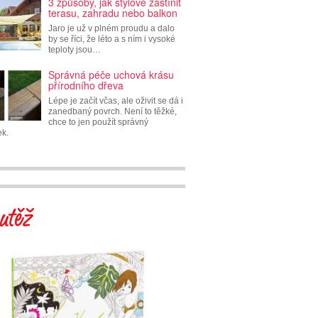
3 způsoby, jak stylově zastínit
terasu, zahradu nebo balkon
Jaro je už v plném proudu a dalo
by se říci, že léto a s ním i vysoké
teploty jsou…
Správná péče uchová krásu
přírodního dřeva
Lépe je začít včas, ale oživit se dá i
zanedbaný povrch. Není to těžké,
chce to jen použít správný
ek.