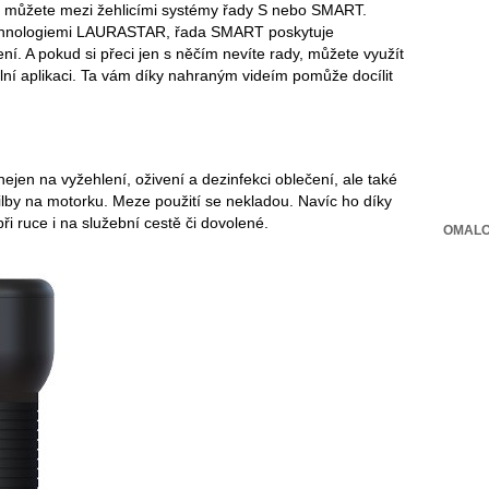
 si můžete mezi žehlicími systémy řady S nebo SMART.
echnologiemi LAURASTAR, řada SMART poskytuje
ní. A pokud si přeci jen s něčím nevíte rady, můžete využít
bilní aplikaci. Ta vám díky nahraným videím pomůže docílit
en na vyžehlení, oživení a dezinfekci oblečení, ale také
řilby na motorku. Meze použití se nekladou. Navíc ho díky
 ruce i na služební cestě či dovolené.
OMALO