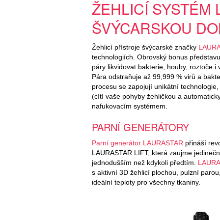
ŽEHLICÍ SYSTÉM
ŠVÝCARSKOU DO
Žehlicí přístroje švýcarské značky
LAUR
technologiích. Obrovský bonus představu
páry likvidovat bakterie, houby, roztoče i
Pára odstraňuje až 99,999 % virů a bakter
procesu se zapojují unikátní technologie
(cítí vaše pohyby žehličkou a automaticky
nafukovacím systémem.
PARNÍ GENERÁTORY
Parní generátor LAURASTAR
přináší rev
LAURASTAR LIFT, která zaujme jedinečný
jednodušším než kdykoli předtím.
LAURA
s aktivní 3D žehlicí plochou, pulzní pa
ideální teploty pro všechny tkaniny.