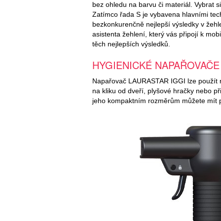
bez ohledu na barvu či materiál. Vybrat
Zatímco řada S je vybavena hlavními t
bezkonkurenčně nejlepší výsledky v žehle
asistenta žehlení, který vás připojí k mo
těch nejlepších výsledků.
HYGIENICKÉ NAPAŘOVAČE
Napařovač LAURASTAR IGGI lze použít nej
na kliku od dveří, plyšové hračky nebo p
jeho kompaktním rozměrům můžete mít při