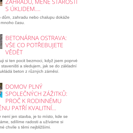
ZAHRADU, MÉNĚ STAROSTÍ
S ÚKLIDEM.…
o dům, zahradu nebo chalupu dokáže
 mnoho času.
BETONÁRNA OSTRAVA:
VŠE CO POTŘEBUJETE
VĚDĚT
ji si ten pocit bezmoci, když jsem poprvé
a staveništi a sledujem, jak se do základní
ukládá beton z různých záměsí.
DOMOV PLNÝ
SPOLEČNÝCH ZÁŽITKŮ:
PROČ K RODINNÉMU
NU PATŘÍ KVALITNÍ…
není jen stavba, je to místo, kde se
áme, sdílíme radosti a užíváme si
né chvíle s těmi nejbližšími.