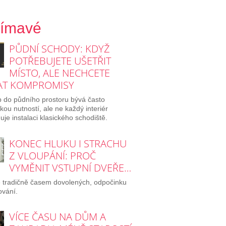
jímavé
PŮDNÍ SCHODY: KDYŽ
POTŘEBUJETE UŠETŘIT
MÍSTO, ALE NECHCETE
AT KOMPROMISY
p do půdního prostoru bývá často
ckou nutností, ale ne každý interiér
je instalaci klasického schodiště.
KONEC HLUKU I STRACHU
Z VLOUPÁNÍ: PROČ
VYMĚNIT VSTUPNÍ DVEŘE…
e tradičně časem dovolených, odpočinku
ování.
VÍCE ČASU NA DŮM A