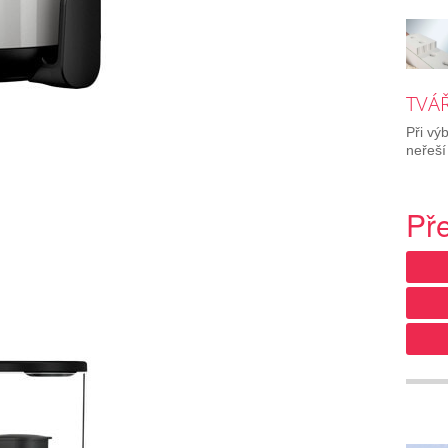
TVÁŘ
Při vý
neřeší
Př