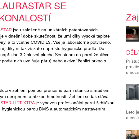
 LAURASTAR SE
KONALOSTÍ
Za
ASTAR
jsou založené na unikátních patentovaných
je v dnešní době skutečnost, že umí díky vysoké teplotě
 viry, a to včetně COVID 19. Vše je laboratorně potvrzeno.
ií, díky ní tak získáte naprosto hygienické prádlo. Do
DĚL
, například 3D aktivní plocha Sensteam na parní žehličce
 podle nich uvolňuje páru) nebo aktivní žehlicí prkno s
Přístu
prakti
umožňu
oluci v žehlení pomocí přenosné parní stanice s madlem
m designem, a nízkou hmotností. Žehlení se tak stává
STAR LIFT XTRA
je vybaven profesionální parní žehličkou
rou, hygienickou parou DMS a automatickým nastavením
Léto j
a cest