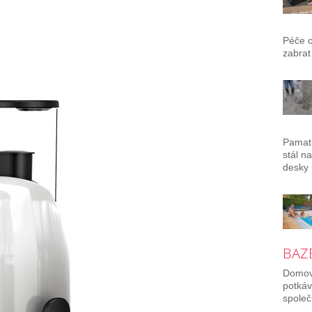
Péče 
zabrat
Pamatu
stál n
desky 
BAZÉ
Domov 
potkáv
společ