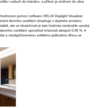
ětlo i vzduch do interiéru, a přitom je směrem do ulice
yhodnocen pomocí softwaru VELUX Daylight Visualizer.
icient denního osvětlení dosahuje v obytném prostoru
labě, ale ve skutečnosti je tato hodnota neobvykle vysoká:
denního osvětlení uprostřed místnosti alespoň 0,95 %. A
ětla a všudypřítomnému světlému jedlovému dřevu se