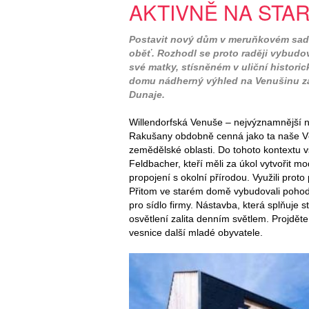
AKTIVNĚ NA STA
Postavit nový dům v meruňkovém sadu?
oběť. Rozhodl se proto raději vybud
své matky, stísněném v uliční historic
domu nádherný výhled na Venušinu zah
Dunaje.
Willendorfská Venuše – nejvýznamnější 
Rakušany obdobně cenná jako ta naše Věs
zemědělské oblasti. Do tohoto kontextu vst
Feldbacher, kteří měli za úkol vytvořit mo
propojení s okolní přírodou. Využili pr
Přitom ve starém domě vybudovali pohodln
pro sídlo firmy. Nástavba, která splňuje
osvětlení zalita denním světlem. Projděte
vesnice další mladé obyvatele.