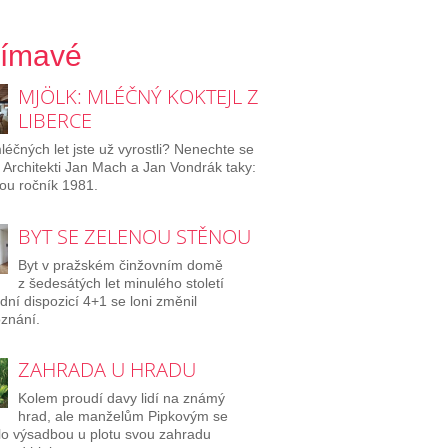
jímavé
MJÖLK: MLÉČNÝ KOKTEJL Z
LIBERCE
léčných let jste už vyrostli? Nenechte se
 Architekti Jan Mach a Jan Vondrák taky:
ou ročník 1981.
BYT SE ZELENOU STĚNOU
Byt v pražském činžovním domě
z šedesátých let minulého století
dní dispozicí 4+1 se loni změnil
znání.
ZAHRADA U HRADU
Kolem proudí davy lidí na známý
hrad, ale manželům Pipkovým se
lo výsadbou u plotu svou zahradu