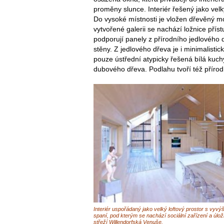
proměny slunce. Interiér řešený jako velk
Do vysoké místnosti je vložen dřevěný mod
vytvořené galerii se nachází ložnice př
podporují panely z přírodního jedlového 
stěny. Z jedlového dřeva je i minimalisti
pouze ústřední atypicky řešená bílá kuchy
dubového dřeva. Podlahu tvoří též přírod
Interiér uspořádaný jako velký loftový prostor s vyv
spaní, pod kterým se nachází sociální zařízení a úlož
střeží Willendorfská Venuše.