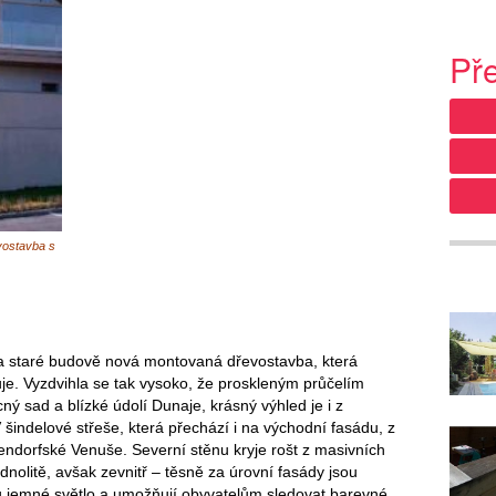
Př
vostavba s
a staré budově nová montovaná dřevostavba, která
je. Vyzdvihla se tak vysoko, že proskleným průčelím
ný sad a blízké údolí Dunaje, krásný výhled je i z
 šindelové střeše, která přechází i na východní fasádu, z
endorfské Venuše. Severní stěnu kryje rošt z masivních
dnolitě, avšak zevnitř – těsně za úrovní fasády jsou
ru jemné světlo a umožňují obyvatelům sledovat barevné