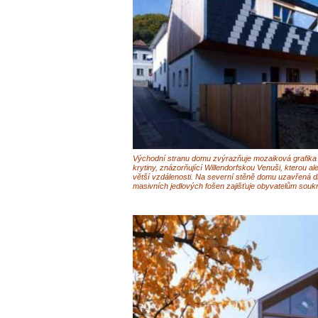
Východní stranu domu zvýrazňuje mozaiková grafika 
krytiny, znázorňující Willendorfskou Venuši, kterou a
větší vzdálenosti. Na severní stěně domu uzavřená 
masivních jedlových fošen zajišťuje obyvatelům soukr