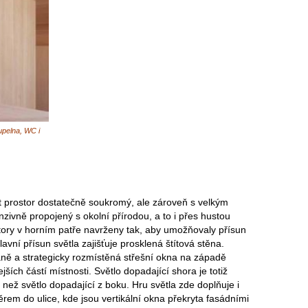
upelna, WC i
it prostor dostatečně soukromý, ale zároveň s velkým
zivně propojený s okolní přírodou, a to i přes hustou
tory v horním patře navrženy tak, aby umožňovaly přísun
vní přísun světla zajišťuje prosklená štítová stěna.
ně a strategicky rozmístěná střešní okna na západě
ejších částí místnosti. Světlo dopadající shora je totiž
 než světlo dopadající z boku. Hru světla zde doplňuje i
rem do ulice, kde jsou vertikální okna překryta fasádními