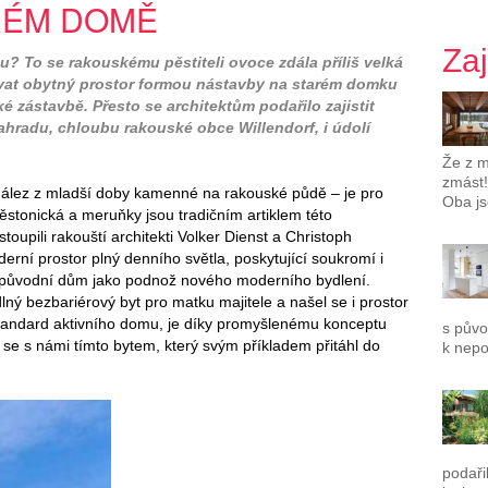
RÉM DOMĚ
Za
 To se rakouskému pěstiteli ovoce zdála příliš velká
ovat obytný prostor formou nástavby na starém domku
ké zástavbě. Přesto se architektům podařilo zajistit
radu, chloubu rakouské obce Willendorf, i údolí
Že z m
zmást!
nález z mladší doby kamenné na rakouské půdě – je pro
Oba js
tonická a meruňky jsou tradičním artiklem této
oupili rakouští architekti Volker Dienst a Christoph
derní prostor plný denního světla, poskytující soukromí i
oto původní dům jako podnož nového moderního bydlení.
ý bezbariérový byt pro matku majitele a našel se i prostor
 standard aktivního domu, je díky promyšlenému konceptu
s půvo
 se s námi tímto bytem, který svým příkladem přitáhl do
k nepo
podaři