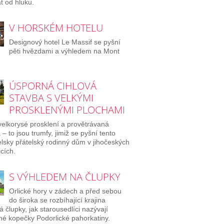
at od hluku.
V HORSKÉM HOTELU
Designový hotel Le Massif se pyšní
pěti hvězdami a výhledem na Mont
ÚSPORNÁ CIHLOVÁ
STAVBA S VELKÝMI
PROSKLENÝMI PLOCHAMI
 velkorysé prosklení a provětrávaná
 – to jsou trumfy, jimiž se pyšní tento
elsky přátelský rodinný dům v jihočeských
cích.
S VÝHLEDEM NA ČLUPKY
Orlické hory v zádech a před sebou
do široka se rozbíhající krajina
á člupky, jak starousedlíci nazývají
é kopečky Podorlické pahorkatiny.