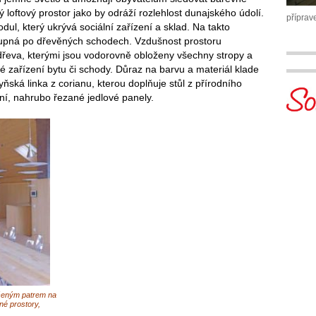
ý loftový prostor jako by odráží rozlehlost dunajského údolí.
příprav
ul, který ukrývá sociální zařízení a sklad. Na takto
ístupná po dřevěných schodech. Vzdušnost prostoru
dřeva, kterými jsou vodorovně obloženy všechny stropy a
cké zařízení bytu či schody. Důraz na barvu a materiál klade
ňská linka z corianu, kterou doplňuje stůl z přírodního
ní, nahrubo řezané jedlové panely.
ýšeným patrem na
né prostory,