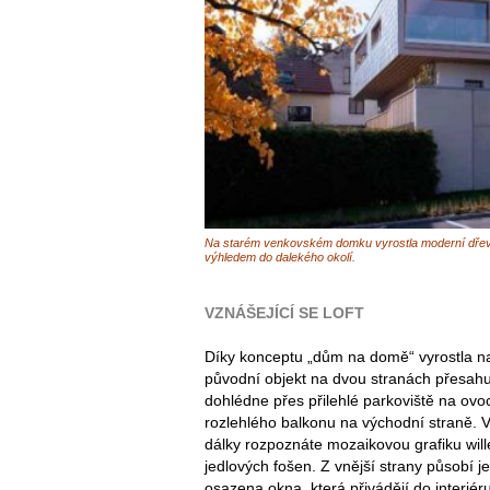
Na starém venkovském domku vyrostla moderní dře
výhledem do dalekého okolí.
VZNÁŠEJÍCÍ SE LOFT
Díky konceptu „dům na domě“ vyrostla n
původní objekt na dvou stranách přesahu
dohlédne přes přilehlé parkoviště na ovoc
rozlehlého balkonu na východní straně. V
dálky rozpoznáte mozaikovou grafiku will
jedlových fošen. Z vnější strany působí je
osazena okna, která přivádějí do interié