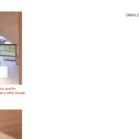
OMALO
ným dveřím
d a údolí Dunaje