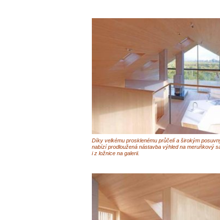
Díky velkému prosklenému průčelí a širokým posuv
nabízí prodloužená nástavba výhled na meruňkový sa
i z ložnice na galerii.