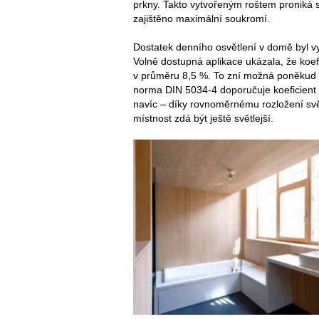
prkny. Takto vytvořeným roštem proniká sv
zajištěno maximální soukromí.
Dostatek denního osvětlení v domě byl v
Volně dostupná aplikace ukázala, že koef
v průměru 8,5 %. To zní možná poněkud s
norma DIN 5034-4 doporučuje koeficient 
navíc – díky rovnoměrnému rozložení sv
místnost zdá být ještě světlejší.