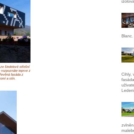
izolov
Blanc.
ze šindelové střešní
le rozpoznáte teprve z
Cihly,
dřevěná fasáda z
omí a stín.
fasáda
uživat
Ledeni
zvlněn
malebn