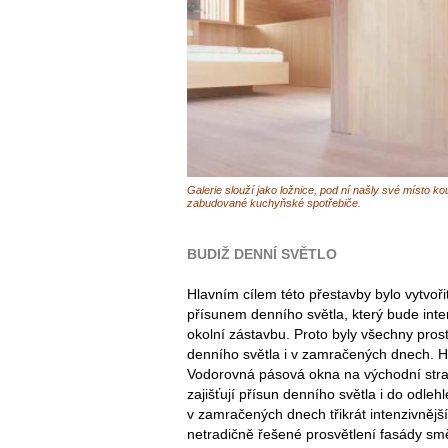
Galerie slouží jako ložnice, pod ní našly své místo ko
zabudované kuchyňské spotřebiče.
BUDIŽ DENNÍ SVĚTLO
Hlavním cílem této přestavby bylo vytvoř
přísunem denního světla, který bude inten
okolní zástavbu. Proto byly všechny pros
denního světla i v zamračených dnech. Hla
Vodorovná pásová okna na východní stra
zajišťují přísun denního světla i do odlehl
v zamračených dnech třikrát intenzivnější
netradičně řešené prosvětlení fasády smě