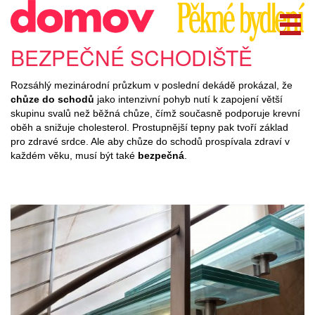
BEZPEČNÉ SCHODIŠTĚ
Rozsáhlý mezinárodní průzkum v poslední dekádě prokázal, že
chůze do schodů
jako intenzivní pohyb nutí k zapojení větší
skupinu svalů než běžná chůze, čímž současně podporuje krevní
oběh a snižuje cholesterol. Prostupnější tepny pak tvoří základ
pro zdravé srdce. Ale aby chůze do schodů prospívala zdraví v
každém věku, musí být také
bezpečná
.