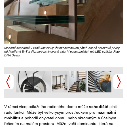
Moderní schodiště v Brně kombinuje železobetonovou páteř, nosné nerezové prvky
od Pasířství B+T a třívrstvé laminované sklo. V podstupnicích má LED svítidla. Foto
DNA Design
V rámci vícepodlažního rodinného domu může
schodiště
plnit
řadu funkcí. Může být velkorysým prostředkem pro
maximální
mobilitu
a pohodlí obyvatel domu, nebo skromným a účelným
řešením na malém prostoru. Může tvořit dominantu, která na