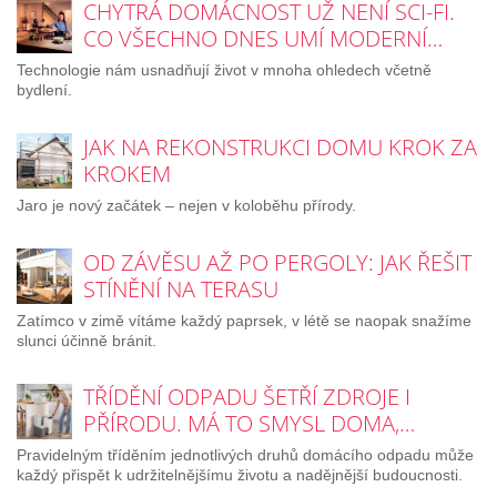
CHYTRÁ DOMÁCNOST UŽ NENÍ SCI-FI.
CO VŠECHNO DNES UMÍ MODERNÍ…
Technologie nám usnadňují život v mnoha ohledech včetně
bydlení.
JAK NA REKONSTRUKCI DOMU KROK ZA
KROKEM
Jaro je nový začátek – nejen v koloběhu přírody.
OD ZÁVĚSU AŽ PO PERGOLY: JAK ŘEŠIT
STÍNĚNÍ NA TERASU
Zatímco v zimě vítáme každý paprsek, v létě se naopak snažíme
slunci účinně bránit.
TŘÍDĚNÍ ODPADU ŠETŘÍ ZDROJE I
PŘÍRODU. MÁ TO SMYSL DOMA,…
Pravidelným tříděním jednotlivých druhů domácího odpadu může
každý přispět k udržitelnějšímu životu a nadějnější budoucnosti.