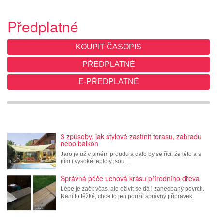
Předplatné
KOUPIT ČASOPIS
PŘEDPLATNÉ
E-PŘEDPLATNÉ
3 způsoby, jak stylově zastínit terasu, zahradu
nebo balkon
Jaro je už v plném proudu a dalo by se říci, že léto a s
ním i vysoké teploty jsou…
Správná péče uchová krásu přírodního dřeva
Lépe je začít včas, ale oživit se dá i zanedbaný povrch.
Není to těžké, chce to jen použít správný přípravek.