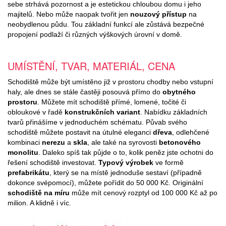
sebe strhává pozornost a je estetickou chloubou domu i jeho
majitelů. Nebo může naopak tvořit jen
nouzový přístup
na
neobydlenou půdu. Tou základní funkcí ale zůstává bezpečné
propojení podlaží či různých výškových úrovní v domě.
UMÍSTĚNÍ, TVAR, MATERIÁL, CENA
Schodiště může být umístěno již v prostoru chodby nebo vstupní
haly, ale dnes se stále častěji posouvá přímo do
obytného
prostoru
. Můžete mít schodiště přímé, lomené, točité či
obloukové v řadě
konstrukčních variant
. Nabídku základních
tvarů přinášíme v jednoduchém schématu. Půvab svého
schodiště můžete postavit na útulné eleganci
dřeva
, odlehčené
kombinaci
nerezu
a
skla
, ale také na syrovosti
betonového
monolitu
. Daleko spíš tak půjde o to, kolik peněz jste ochotni do
řešení schodiště investovat.
Typový výrobek
ve formě
prefabrikátu
, který se na místě jednoduše sestaví (případně
dokonce svépomocí), můžete pořídit do 50 000 Kč. Originální
schodiště na míru
může mít cenový rozptyl od 100 000 Kč až po
milion. A klidně i víc.