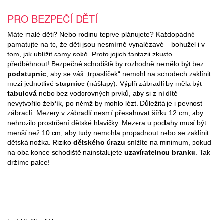
PRO BEZPEČÍ DĚTÍ
Máte malé děti? Nebo rodinu teprve plánujete? Každopádně
pamatujte na to, že děti jsou nesmírně vynalézavé – bohužel i v
tom, jak ublížit samy sobě. Proto jejich fantazii zkuste
předběhnout! Bezpečné schodiště by rozhodně nemělo být bez
podstupnic
, aby se váš „trpaslíček“ nemohl na schodech zaklínit
mezi jednotlivé
stupnice
(nášlapy). Výplň zábradlí by měla být
tabulová
nebo bez vodorovných prvků, aby si z ní dítě
nevytvořilo žebřík, po němž by mohlo lézt. Důležitá je i pevnost
zábradlí. Mezery v zábradlí nesmí přesahovat šířku 12 cm, aby
nehrozilo prostrčení dětské hlavičky. Mezera u podlahy musí být
menší než 10 cm, aby tudy nemohla propadnout nebo se zaklínit
dětská nožka. Riziko
dětského úrazu
snížíte na minimum, pokud
na oba konce schodiště nainstalujete
uzavíratelnou branku
. Tak
držíme palce!