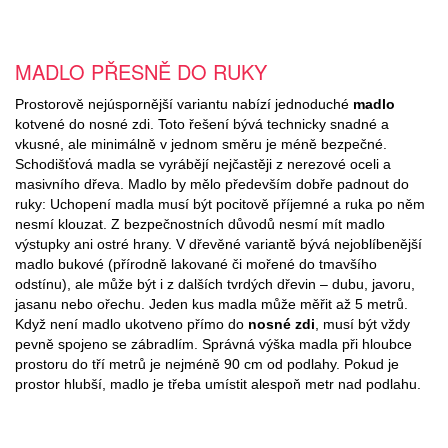
MADLO PŘESNĚ DO RUKY
Prostorově nejúspornější variantu nabízí jednoduché
madlo
kotvené do nosné zdi. Toto řešení bývá technicky snadné a
vkusné, ale minimálně v jednom směru je méně bezpečné.
Schodišťová madla se vyrábějí nejčastěji z nerezové oceli a
masivního dřeva. Madlo by mělo především dobře padnout do
ruky: Uchopení madla musí být pocitově příjemné a ruka po něm
nesmí klouzat. Z bezpečnostních důvodů nesmí mít madlo
výstupky ani ostré hrany. V dřevěné variantě bývá nejoblíbenější
madlo bukové (přírodně lakované či mořené do tmavšího
odstínu), ale může být i z dalších tvrdých dřevin – dubu, javoru,
jasanu nebo ořechu. Jeden kus madla může měřit až 5 metrů.
Když není madlo ukotveno přímo do
nosné zdi
, musí být vždy
pevně spojeno se zábradlím. Správná výška madla při hloubce
prostoru do tří metrů je nejméně 90 cm od podlahy. Pokud je
prostor hlubší, madlo je třeba umístit alespoň metr nad podlahu.