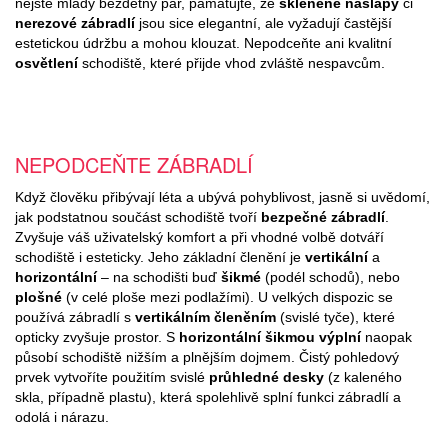
nejste mladý bezdětný pár, pamatujte, že
skleněné nášlapy
či
nerezové zábradlí
jsou sice elegantní, ale vyžadují častější
estetickou údržbu a mohou klouzat. Nepodceňte ani kvalitní
osvětlení
schodiště, které přijde vhod zvláště nespavcům.
NEPODCEŇTE ZÁBRADLÍ
Když člověku přibývají léta a ubývá pohyblivost, jasně si uvědomí,
jak podstatnou součást schodiště tvoří
bezpečné zábradlí
.
Zvyšuje váš uživatelský komfort a při vhodné volbě dotváří
schodiště i esteticky. Jeho základní členění je
vertikální
a
horizontální
– na schodišti buď
šikmé
(podél schodů), nebo
plošné
(v celé ploše mezi podlažími). U velkých dispozic se
používá zábradlí s
vertikálním členěním
(svislé tyče), které
opticky zvyšuje prostor. S
horizontální šikmou výplní
naopak
působí schodiště nižším a plnějším dojmem. Čistý pohledový
prvek vytvoříte použitím svislé
průhledné desky
(z kaleného
skla, případně plastu), která spolehlivě splní funkci zábradlí a
odolá i nárazu.