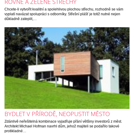
ROVNÉ A ZELENÉ STŘECHY
Chcete-li vytvořit kvalitní a spolehlivou plochou střechu, rozhodně se vám
vyplatí navázat spolupráci s odborníky. Střešní plášť je totiž nutné nejen
důkladně zateplit,…
BYDLET V PŘÍRODĚ, NEOPUSTIT MĚSTO
Zdánlivě neřešitelná kombinace vyjadřuje přání většiny investorů z měst.
Architekt Michael Hofman navrhl dům, jehož majiteli se podařilo takové
protikladné…