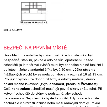
foto SPS Opava
BEZPEČÍ NA PRVNÍM MÍSTĚ
Bez ohledu na estetiku by ovšem každé schodiště mělo být
bezpečné
, stabilní, pevné a odolné vůči opotřebení. Každé
schodiště (a interiérové zvlášť) musí být pohodlné a plně funkční i
po letech. Jeho standardní šířka bývá 90 cm,
výška stupnic
(nášlapných ploch) by se měla pohybovat v rozmezí 16 až 19 cm.
Pro jejich výrobu lze doporučit tvrdý a odolný materiál, dřevo
pokud možno lakované (zvýší
odolnost
, prodlouží
životnost
).
Celá
konstrukce
schodiště musí být pevně
ukotvená
a tuhá. Při
kotvení schodiště do stěny je podstatné, aby schody
nerezonovaly. Nejbolestněji byste to pocítili, kdyby se schodiště
nacházelo v blízkosti ložnice nebo mezi řadovými domky. Pokud