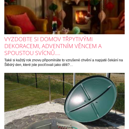
VYZDOBTE SI DOMOV TŘPYTIVÝMI
DEKORACEMI, ADVENTNÍM VĚNCEM A
SPOUSTOU SVÍCNŮ.…
Také si každý rok znovu připomínáte to vzrušené chvění a napjaté čekání na
Štědrý den, které jste pociťovali jako děti?…