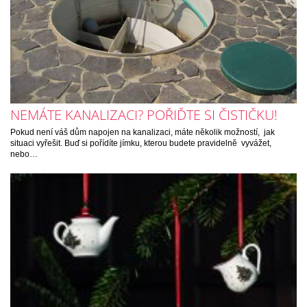
NEMÁTE KANALIZACI? POŘIĎTE SI ČISTIČKU!
Pokud není váš dům napojen na kanalizaci, máte několik možností, jak
situaci vyřešit. Buď si pořídíte jímku, kterou budete pravidelně vyvážet,
nebo…