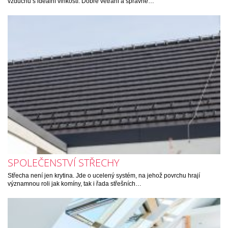
vzduchu s ideální vlhkostí. Dobré větrání a správně…
SPOLEČENSTVÍ STŘECHY
Střecha není jen krytina. Jde o ucelený systém, na jehož povrchu hrají
významnou roli jak komíny, tak i řada střešních…