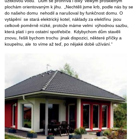
užitkovou vodu.“ Dům se prohřívá i díky velkým proskleným
plochám orientovaným k jihu. „Nechtěli jsme krb, podle nás by se
do našeho domu nehodil a narušoval by funkčnost domu. O
vytápění se stará elektrický kotel, náklady za elektřinu jsou
celkově poměrně nízké, protože máme velmi výhodnou sazbu,
která platí i pro ostatní spotřebiče. Kdybychom dům stavěli
znovu, řešili bychom trochu jinak dispozici, některé příčky a
koupelnu, ale to víme až teď, po nějaké době užívání.“