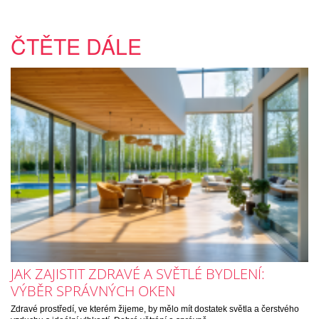
ČTĚTE DÁLE
JAK ZAJISTIT ZDRAVÉ A SVĚTLÉ BYDLENÍ:
VÝBĚR SPRÁVNÝCH OKEN
Zdravé prostředí, ve kterém žijeme, by mělo mít dostatek světla a čerstvého