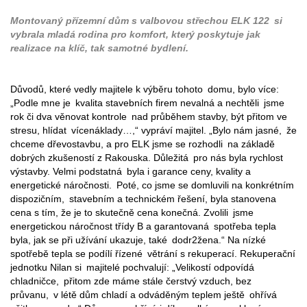
Montovaný přízemní dům s valbovou střechou ELK 122 si
vybrala mladá rodina pro komfort, který poskytuje jak
realizace na klíč, tak samotné bydlení.
Důvodů, které vedly majitele k výběru tohoto domu, bylo více:
„Podle mne je kvalita stavebních firem nevalná a nechtěli jsme
rok či dva věnovat kontrole nad průběhem stavby, být přitom ve
stresu, hlídat vícenáklady…,“ vypráví majitel. „Bylo nám jasné, že
chceme dřevostavbu, a pro ELK jsme se rozhodli na základě
dobrých zkušeností z Rakouska. Důležitá pro nás byla rychlost
výstavby. Velmi podstatná byla i garance ceny, kvality a
energetické náročnosti. Poté, co jsme se domluvili na konkrétním
dispozičním, stavebním a technickém řešení, byla stanovena
cena s tím, že je to skutečně cena konečná. Zvolili jsme
energetickou náročnost třídy B a garantovaná spotřeba tepla
byla, jak se při užívání ukazuje, také dodr2žena.“ Na nízké
spotřebě tepla se podílí řízené větrání s rekuperací. Rekuperační
jednotku Nilan si majitelé pochvalují: „Velikostí odpovídá
chladničce, přitom zde máme stále čerstvý vzduch, bez
průvanu, v létě dům chladí a odváděným teplem ještě ohřívá