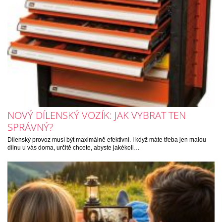
NOVÝ DÍLENSKÝ VOZÍK: JAK VYBRAT TEN
SPRÁVNÝ?
Dílenský provoz musí být maximálně efektivní. I když máte třeba jen malou
dílnu u vás doma, určitě chcete, abyste jakékoli…