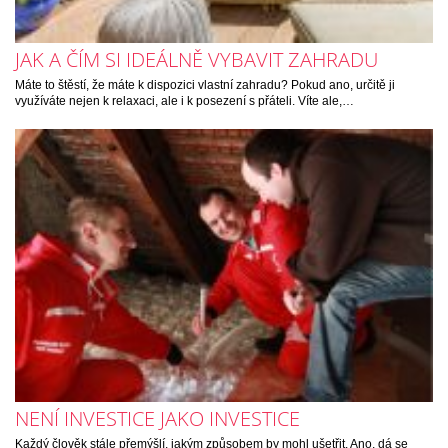
JAK A ČÍM SI IDEÁLNĚ VYBAVIT ZAHRADU
Máte to štěstí, že máte k dispozici vlastní zahradu? Pokud ano, určitě ji
využíváte nejen k relaxaci, ale i k posezení s přáteli. Víte ale,…
NENÍ INVESTICE JAKO INVESTICE
Každý člověk stále přemýšlí, jakým způsobem by mohl ušetřit. Ano, dá se