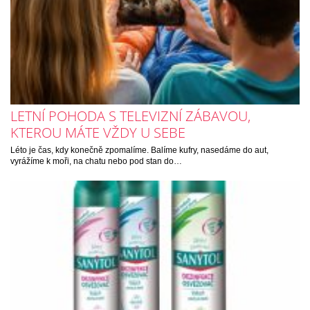
LETNÍ POHODA S TELEVIZNÍ ZÁBAVOU,
KTEROU MÁTE VŽDY U SEBE
Léto je čas, kdy konečně zpomalíme. Balíme kufry, nasedáme do aut,
vyrážíme k moři, na chatu nebo pod stan do…