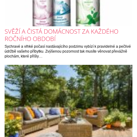
SVĚŽÍ A ČISTÁ DOMÁCNOST ZA KAŽDÉHO
ROČNÍHO OBDOBÍ
Sychravé a vlhké počasí nastávajícího podzimu vybízí k pravidelné a pečlivé
údržbě vašeho příbytku. Zvýšenou pozornost tak musíte věnovat převážně
plochám, které přišly…