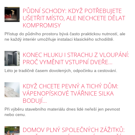
PŮDNÍ SCHODY: KDYŽ POTŘEBUJETE
UŠETŘIT MÍSTO, ALE NECHCETE DĚLAT
KOMPROMISY
Přístup do půdního prostoru bývá často praktickou nutností, ale
ne každý interiér umožňuje instalaci klasického schodiště.
KONEC HLUKU I STRACHU Z VLOUPÁNÍ:
PROČ VYMĚNIT VSTUPNÍ DVEŘE…
Léto je tradičně časem dovolených, odpočinku a cestování.
KDYŽ CHCETE PEVNÝ A TICHÝ DŮM:
VÁPENOPÍSKOVÉ TVÁŘNICE SILKA
BODUJÍ…
Při výběru stavebního materiálu dnes lidé neřeší jen pevnost
nebo cenu.
DOMOV PLNÝ SPOLEČNÝCH ZÁŽITKŮ: